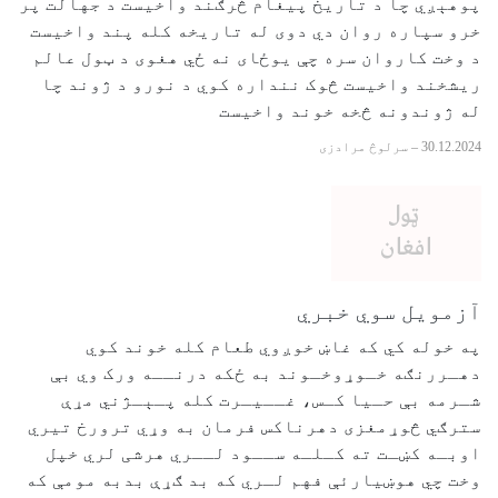
پوهېږي چا د تاریخ پیغام څرګند واخیست د جهالت پر
خرو سپاره روان دي دوی له تاریخه کله پند واخیست
د وخت کاروان سره چې یوځای نه ځي هغوی د ټول عالم
ریشخند واخیست څوک ننداره کوي د نورو د ژوند چا
له ژوندونه څخه خوند واخیست
30.12.2024
–
سرلوڅ مرادزی
آزمویل سوي خبري
په خوله کي که غاښ خوږوي طعام کله خوند کوي
دهـررنګه خـوړوخـوند به ځکه درنــه ورک وي بې
شـرمه بې حـیا کـس، غــیـرت کله پـېـژني مړې
سترګي څوړمغزی دهرناکس فرمان به وړي ترورخ تیري
اوبـه کښـت ته کـلـه ســود لــري هرشی لري خپل
وخت چي هوښیارئې فهم لـري که بد ګړې بدبه مومې که