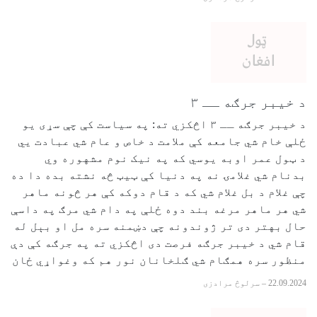
د خیبر جرګه ــ ۳
د خیبر جرګه ــ ۳ اڅکزي ته: په سیاست کې چې سړی یو
ځلې خام شي جامعه کې ملامت د خاص و عام شي عبادت يي
د ټول عمر اوبه یوسي که په نیک نوم مشهوره وي
بدنام شي غلامۍ نه په دنیا کې ټيټ څه نشته بده دا ده
چې غلام د بل غلام شي که د قام دوکه کې هر څونه ماهر
شي هر ماهر مرغه بند دوه ځلې په دام شي مرګ په داسې
حال بهتر دی تر ژوندونه چې دښمنه سره مل او بېل له
قام شي د خیبر جرګه فرصت دی اڅکزي ته په جرګه کې دې
منظور سره همګام شي ګلخانان نور هم که وغواړي ځان
22.09.2024
–
سرلوڅ مرادزی