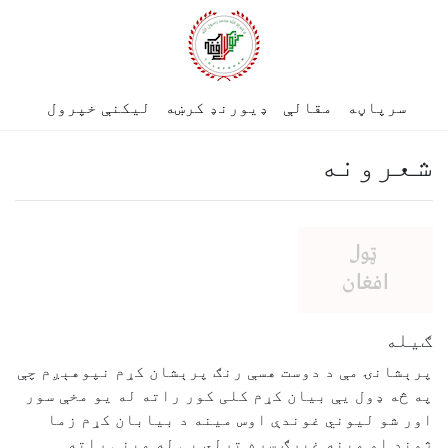
سرپاڼه
مقالې
ډیورنډ کرښه
لیکنې خپرول
شعرونه
ګیله
پرېشانۍ مې د دوست هسې رنګ پرېشان کړم نپوهېږم چې
په څه ډول یې بیان کړم کلی کور راته له یو مخې سور
اور شو لیوني غوندې اوس مینه د بیابان کړم زما
ژوند او مینه غبرګ سره تړلي بې له مینې راته