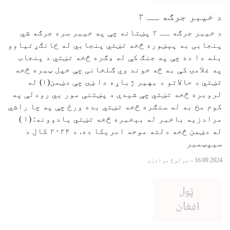
د خیبر جرګه ــ ۲
د خیبر جرګه ــ ۲ پښتانه چې په خیبر سره جرګه شي
پنجابی به پېښوره څخه تښتي پنجابي له ځانګړتیاوو
بله دا ده چې په جنګ کې له ډګره څخه تښتي د پنجاب
په غلامۍ کې به څه خوند وي ګلخانی چې خپل ټبره څخه
تښتي د حالاتو د بهیر ژباړه دا ښۍ چې دښمن(۱) له
لروبره څخه تښتي چې شېدې د پښتنې مور يي رودلې په
کوم مخ به له سنګره څخه تښتي بده ورځ چې په چا راشي
مرادزیه باخبر له بېخبره څخه تښتي یادوونه: (۱ )
له دښمن څخه دلته موخه امریکا ده. د ۲۰۲۴ کال د
سیپټمبر
16.09.2024
–
سرلوڅ مرادزی