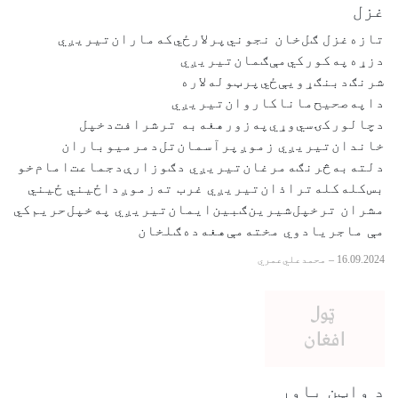
غزل
تازه‌غزل ګل‌خان نجوني‌پرلارځي‌که‌ماران‌تيريږي
دزړه‌په‌کورکي‌مې‌ګمان‌تيريږي
شرنګ‌دبنګړويې‌ځي‌پرټوله‌لاره
داپه‌صحيح‌مانا‌کاروان‌تيريږي
دچالورکۍ‌سي‌وړي‌په‌زور‌هغه‌به ترشرافت‌دخپل
خاندان‌تيريږي زموږپرآسمان‌تل‌دمرميو‌باران
دلته‌به‌څرنګه‌مرغان‌تيريږي دګوزارې‌دجماعت‌امام‌خو
بس‌کله‌کله‌تراذان‌تيريږي غرب ته‌‌زموږ‌داځيني‌ ځيني
مشران ترخپل‌شيرين‌ګبين‌ايمان‌تيريږي په‌خپل‌حريم‌کي
مې ماجر‌يادوي مخته‌مې‌هغه‌ده‌ګلخان‌
16.09.2024
–
محمدعلي‌عمري
د واټن باور