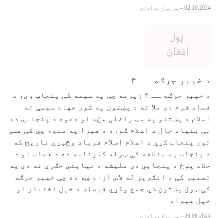
02.10.2024
–
سرلوڅ مرادزی
د خیبر جرګه ــ ۴
د خیبر جرګه ــ ۴ زیرمه چې په سیمه کې پنجاب وي، د
فساد شرم دی ملا ته د پښتون په کور جهاد سیمې ته
اسلام د پښتنو په مټ راغلی هڅه او دعوه د پنجابي ده
بې بنیاد حال د اسلام ګوره د هېرا په منډه يي کې هسې
تور پنجاب کړي د اسلام اسلام فریاد وڅېړې تاریخ که
د پنجاب په منطقه کې ټوله کارنامه ده د قصاب او د
جلاد پوځ د پنجابي دی ملیشه د نیابتي جګړې نه دي په
تصمیم کې د انګریز له لاس ازاد ښه ده چې خیبر جرګه
کې ټول پښتون شي جمع وکړي فیصله د خپل اختیار او
خپل هېواد
26.09.2024
–
سرلوڅ مرادزی