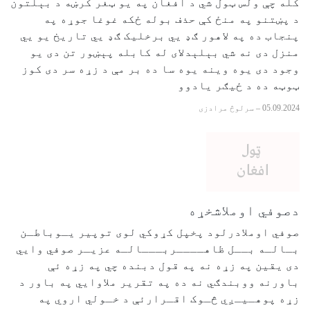
کله چې ولس ټول شي د افغان په یو ټغر کرښه د بېلتون
د پښتنو په منځ کې حذف بوله ځکه غوغا جوړه په
پنجاب ده په لاهور ګډ يي برخلیک ګډ يي تاریخ یو يي
منزل دی نه شي بېلېدلای له کابله پېښور تن دی یو
وجود دی یوه وینه یوه سا ده بر مې د زړه سر دی کوز
ټوټه ده د ځیګر یادوو
05.09.2024
–
سرلوڅ مرادزی
دصوفي اوملاشخړه
صوفي اوملادرلود پخپل کړوکي لوی توپیر یـوباطـن
بـالـه بــل ظاهــــربـــالـه عزیـر صوفي وایي
دی یقین په زړه نه په قول دبنده چي په زړه ئې
باورنه ووبندګي نه ده په تقریر ملاوایي په باور د
زړه پوهـيـږي څـوک اقـرارئې د خـولي اروي په