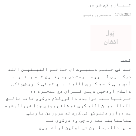
تـیـارو کي شو دی
17.08.2024
–
محمدسرور وکیلي
نعت
تـه ئې خـتـم دـنبـوت ای خـاتـم النبـئېـن الله
درکــړی لــوړحــرمت دی په یقـین تـه یـتـیـم
اُمي بـې کـسه کـړې الله نـبـي ته ئې کـړې ښونکی
داسلام اودخپل دیـن قــران دي معجـزه ده
تـرقـیامـته ترابده دا لوړکلام درکړی تاته خالـق
العالـمیـن الله کړې ته شافع روزي جزا خیرالبشره
په دواړو دَیّنوکي ئې کړې ته سرورین ماویلې
ستاستاینه هغه رب چي وه درکړې تـه
سـیـدالمرسلـین ئې اولین او آخـرین