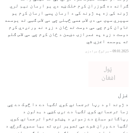
ګرانه ده ګوزران کړم خلک ښه دي یو ارمان نیم لري
ژوند کې زه په ژوند کې د ارمان پسې ارمان کړم یو
سپېرې سپۍ مې دی لاس هسې څټلی چې مې لاس ګټې ته یوسمه
تاوان کړم چې مې دوست ته ځان د زړه نه ورنږدې کړم
دوست د زړه په غمرازۍ دښمن د ځان کړم چې مې لاس ګلو
ته یوسمه اغزي شي
09.01.2025
–
سرلوڅ مرادزی
غزل
د ژوند او د رڼا ترجماني کوي لګيا دے دا څوک دے چې
زما ترجماني کوي لګيا دے نړۍ کښې د بدلون د
رڼاګانو مبلغ دے زمونږ د پښتونخوا ترجماني کوي
لګيا دے وران شوے مې تصوير نړۍ ته بيا سموي ګرځي د
فکر د بابا ترجماني کوي لګيا دے د خپل ګرېوان