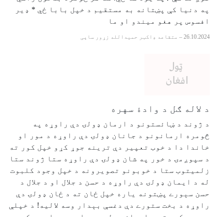
په دنیا کې پښتانه به مستقیم د خپل بابا ځي * ډیر
افسوس پر هغو میندو او ما
26.10.2024
–
متقاعد ډاکټر حمیدالله زړور ساپی
د لاله ګل د وادۀ سهره
د ژوند د ښائستونو د ارمان ډولۍ دې راوړه په
څومره ارمانونو د جانان ډولۍ دې راوړه د مور او
خاندا دا د خوب تعپير دې ترينه جوړ کړو خپل کور ته
د سپوږمۍ د خور په شان ډولۍ دې راوړه ستا ژوند ستا
زلميتوب ستا د خوبونو تصويرونه د خپل وجود کلبوت
له د ايمان ډولۍ دې راوړه د حسن د جلال او د جلال د
حسن سېورے پښتونه ياره خپل ځان ته د ځان ډولۍ دې
راوړه د بخت ستورے دې دغسې بېدار وسه لاليه! د خپلې
سپومۍ کور ته د اسمان دولۍ دې راوړه جواد دے که