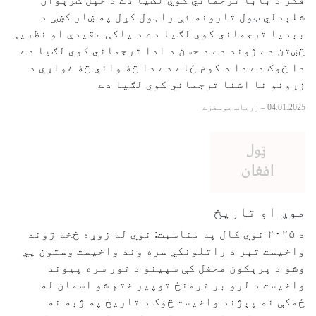
شلېدلي ټول تارونه ئې راټول کړل په ښار کښې د
بېديا ترجماني کوي لګيا دے د پاکې عقيدې او نظريې
څښتن دے ژوند دے د حسن د ادا ترجماني کوي لګيا دے
دا څوک دے دا د کوم ځاے دے دا څۀ وائي څۀ غواړي د
زړونو نا اشنا ترجماني کوي لګيا دے
04.01.2025
–
زرياب يوسفزے
موږ او تاریخ
د ۲۰۲۵ نوي کال په مناسبت: نوي له زوړه څخه ژوند
واخیست تېر د راتلونکي سره وند واخیست وستون يي
وشو د پرېکون محفل کې سپینو د تور سره پیوند
واخیست د لرو بر ترمنځ توپیر ختم شو اسمان له
ځمکې نه پېژند واخیست څوک د تاریخ په ژبه نه