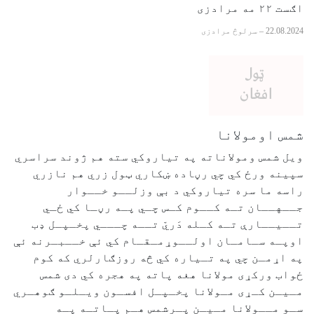
اګست ۲۲ مه مرادزی
22.08.2024
–
سرلوڅ مرادزی
شمس اومولانا
ویل شمس ومولاناته په تیاروکي سته هم ژوند سراسري
سپینه ورځ کي چي رڼاده ښکاري ټول زري هم نازري
راسه ما سره تیاروکي د بې وزلــو خــوار
جــهــان تـه کــوم کـس چـي پـه رڼـا کي ځـي
تــیــارې تـه کـله دَريّ تــه چـــي پخـپـل ډب
اوپـه سـامـان اولــوړمـقـام کي ئې خــبـرنه ئې
په اړمـن چي په تـیاره کي څه روزګارلري که کوم
ځواب ورکړی مولانا هغه پاته په هجره کي دی شمس
مـیـن کـړی مـولانا پخـپـل افسـون ویـلـو ګوهـري
سـو مــولانا مـیـن پـرشمس هـم پـاتـه پـه