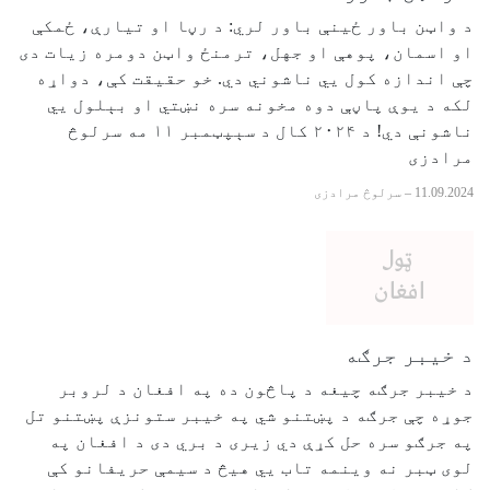
د واټن باور ځینې باور لري: د رڼا او تیارې، ځمکې
او اسمان، پوهې او جهل، ترمنځ واټن دومره زیات دی
چې اندازه کول يي ناشوني دي. خو حقیقت کې، دواړه
لکه د یوې پاڼې دوه مخونه سره نښتي او بېلول يي
ناشونې دي! د ۲۰۲۴ کال د سېپټمبر ۱۱ مه سرلوڅ
مرادزی
11.09.2024
–
سرلوڅ مرادزی
د خیبر جرګه
د خیبر جرګه چیغه د پاڅون ده په افغان د لروبر
جوړه چې جرګه د پښتنو شي په خیبر ستونزې پښتنو تل
په جرګو سره حل کړې دي زیری د بري دی د افغان په
لوی ټبر نه وینمه تاب يي هیڅ د سیمې حریفانو کې