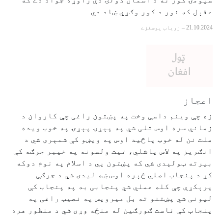
عقېل که نور د کور وګړي ښاد دي
21.10.2024
–
زرياب يوسفزے
اعجاز
زه چې وینم داسې وخت په پښتون راغی چې کاروان د
زماني سره اوس تلی شي په پېړۍ پېړۍ په خوب ویده
ملت نن له خوب پاڅید اوس په ویښو کې شمېری شي د
انګریز په لاس پاشلي، تیت ولسونه په خیبر جرګه کې
بیرته ټولېدی شي که پښتون يي د اسلام په نوم دوکه
کړ د پنجاب اصلي څېره اوس ښه لیدی شي د جرګې
پرېکړې چې کله عملي شي پنجابی به په پنجاب کې
لیونی شي پښتنو ته بل میرویس په نصیب راغی په
پنجاب کې ناست ګورګین له منځه وړی شي د منظور هره