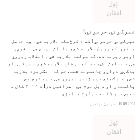
غبرګوني حرموني!
غبرګوني حرموني! که د کرځمکه بلاربه شي، ښه حاصل
ورکوي. که وریځ بلاربه شي، باران اوري چې د خوږو
اوبو زیرمه ده. که ټولنه بلاربه شي، انقلاب زیږوي
چې د بدلون نښه ده. که اوضاع بلاربه شي، د ښېګټې او
بدګڼې دواړو چانسونه شته. خو که انګریزه بلاربه
شي، غبرګوني دوه زامن زیږوي چې د یو نوم يي
پاکستان او د بل نوم يي اسرائیل دی! د ۲۰۲۴ کال د
سيپټمبر ۱۹ مه سرلوڅ مرادزی
19.09.2024
–
سرلوڅ مرادزی