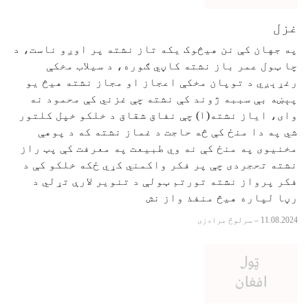
غزل
په جهان کې نن هیڅوک یکه تاز نشته پر اوږو ناست، د
چا ټول عمر باز نشته کاڼي ګوره، د سیلاب مخکې
رغړېږي د توپان مخکې اعجاز او مجاز نشته هیڅ یو
پېښه بې سببه ژوند کې نشته چې غزني کې محمود نه
وای، ایاز نشته(۱) چې نفاق شقاق د خلکو خپل کلتور
شي په دا منځ کې څه حاجت د غماز نشته که د پوهې
مخنیوی په منځ کې نه وي طبیعت په معرفت کې پټ راز
نشته تحجردی چې پر فکر واکمني کړي ځکه خلکو کې د
فکر پرواز نشته تورتم ټولې د تنویر لارې تړلي د
رڼا لپاره هیڅ منفذ واز نش
11.08.2024
–
سرلوڅ مرادزی