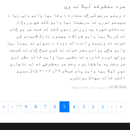
هره معشوقه لیلا نه وي
د وینو بریښ کی څه سندره د وفا بیا وایو ولی رڼا د
سپینو تورو ته بریښنا بیا وایو کله شي وریځ د
بدبختو خپره په زړونو زموږ کله له غمه هر یو ځای
ته کربلا بیا وایو شرنګ د پیسو، نازک لاسونو کی
خوند نه وینمه ړانده له دوده د بمونو ته بینا بیا
وایو هڅی یوازی سفر خوند نه کوي هیڅ ځای ته قسمت
وړلي تورو خاورو ته عقبی بیا وایو خالد نظر لري
هر وخت په عاشقانو د وخت هر معشوقې ته له ناچاری
موږ لیلا بیا وایو پای جولای ۲۷، ۲۰۱۶ کال سمیع
الله خالد سهاک مونتری
07.08.2024
–
سمیع الله خالد سهاک
…
»
›
9
8
7
6
5
4
3
2
1
‹
«