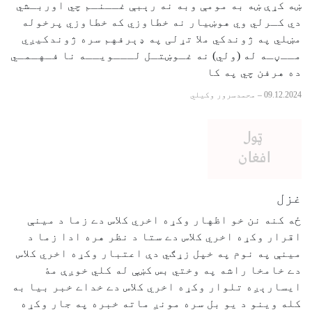
ښه کړې ښه به مومې وبه نه رېبې غــنـم چي اوربـشي
دي کـرلي وي هوښیار نه خطاوزي که خطاوزي پرخوله
مښلي په ژوندکي ملا تړلی په ډېرفهم سره ژوندکيږي
مــڼـه له (ولي) نه غـوښتـل لـــویــه نا فـهـمـي
ده هرفن چي په کا
09.12.2024
–
محمدسرور وکیلي
غزل
ځه کنه نن خو اظهار وکړه اخري کلاس دے زما د مينې
اقرار وکړه اخري کلاس دے ستا د نظر هره ادا زما د
مينې په نوم په خپل زړګي دې اعتبار وکړه اخري کلاس
دے خامخا راشه په وختي بس کښې له کلي خوږې مۀ
ايسارېږه تلوار وکړه اخري کلاس دے خداے خبر بيا به
کله وينو د يو بل سره مونږ ماته خبره په جار وکړه