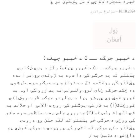
خبره معجزه ده چې د مړ پښتون تر غ
18.10.2024
–
سرلوڅ مرادزی
د خیبر جرګه ــ ۵ د خیبر چیغه:
د خیبر جرګه ــ ۵ د خیبر چیغه: راز د بري ښکاري
پښتنو ته په جرګو کې دا دود به ژوندی وي تر ابده
پښتنو کې بوختسه تل د ستونزو په جرګو سره حل شوې
ده ځکه جرګه ځای لري ولسونو ته په زړو کې اوس به
خیبر خوښ وي چې شو بیا د ټولېدو جوګه لار د روښاني
غورځنګ(۱) به لار شي پرګنو کې روح د الايي او جلاله به
شي الهام ولس ته (۲) ودرېږي ولس به د منظور سره صفو
کې ورځې د جرګې خو پښتنو ته لکه جشن وي درومۍ
پښتنو دغې جرګې ته اتڼو کې پرېږدۍ د جرګې خوښي یو
داغ شي د دښمن په ز