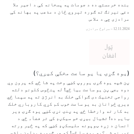
بنده خرمستي ده د جومات په پسخانه کې د اجیر ملا
دغې نېرنګ ته ګوره تېروي ځان د مذهب په بهانه کې
مرادزی چې د ملا س
12.11.2024
–
سرلوڅ مرادزی
(یوه ګړۍ یا یو ساعت مخکې کیږي؟)
ڼن شپه یوه ګړۍ یوروپ کښې وخت په شا ځي که پرون وې
دوه بجې ڼن یو ساعت بیا ځي! له پنځوس کلونو دلته
رواجی تخنیک دی ګواکې خلک به انرژئ ته په سپما ځي
ډیري ځوانان به یو ساعت خوب کم کړي کاروباري خلک
به کار ته وارخطا ځي په ڼنۍ نړۍ کښې یوه ګړۍ ډیر
ټایم ده! تشیال بیړۍ خو سیکڼډ کې تر فضآء ځي د
انسان د زړه ټوپونه ملیسکڼډ کښې که په ځير ورته
غوږ نه شې ؟په یوه سا ځي! که هر څومره بدلون راشي