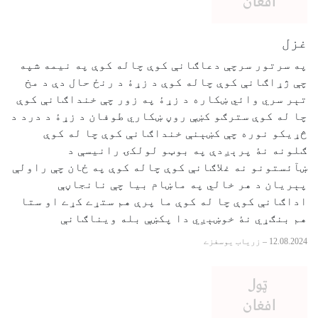
غزل
په سرتور سرچې دعاګانې کوې چاله کوې په نيمه شپه
چې ژړاګانې کوې چاله کوې د زړۀ د رنځ حال دې د مخ
تېر سري وائي ښکاره د زړۀ په زور چې خنداګانې کوې
چا له کوې سترګو کښې روڼ ښکاري طوفان د زړۀ د درد د
څړيکو نوره چې کښېنې خنداګانې کوې چا له کوې
ګلونه نۀ پرېږدې په بوټو لولکۍ رانيسې د
ښآئستونو نه غلاګانې کوې چاله کوې په ځان چې راولې
پېريان د هر خالي په ماښام بيا چې نانجاڼې
اداګانې کوې چا له کوې ما پرې هم ستړے کړے او ستا
هم بنګړي نۀ خوښېږي دا پکښې بله ويناګانې
12.08.2024
–
زرياب يوسفزے