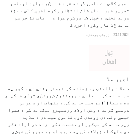
اخري کلاس دے داسې لاړ نۀ شې زۀ درځم دواړه اوباسو
تصوير خېر دے لږ شان انتظار وکړه اخري کلاس دے زۀ
درله نخښه د خپل لاس درکوم غزل د زرياب تۀ خو هم
ماله څۀ يار وکړه اخري ک
23.11.2024
–
زرياب يوسفزے
اجیر ملا
د ملا د واکمنۍ په زمانه کې نجونې بندې دي د کور په
جېلخانه کې دروازې د پوهنتون ښوونځي تړلي شاکیلي
ده د سیا (۱) په جیب خانه کې د پنجاب او د عربو
دوستي ګرمه د وطن اولاد ورشمېري بیګانه کې د فتوا
خپسې ولس دی زوندۍ کړی قانون غیب دی د ملا په
زیرخانه کې مټکور او منجمد فکر ازاد دی ازاد فکر
دی ولچک او زولانه کې په دېرو او په حجرو کې خوښي