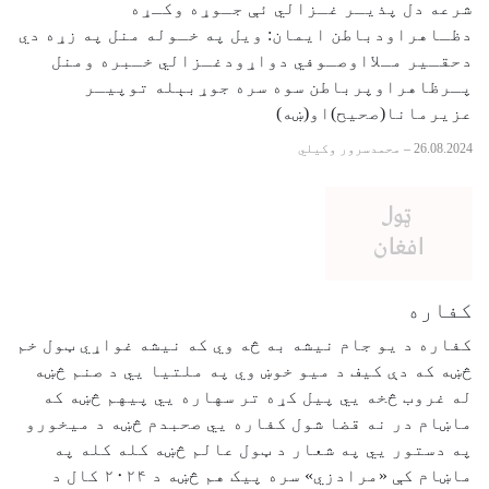
شرعه دل پذیـر غـزالي ئې جـوړه وکـړه
دظـاهراودباطن ایمان: ویل په خـوله منل په زړه دي
دحقـیر مـلااوصـوفي دواړودغـزالي خـبره ومنل
پـرظاهراوپرباطن سوه سره جوړبېله توپیـر
عزیرمانا(صحیح)او(ښه)
26.08.2024
–
محمدسرور وکیلي
کفاره
کفاره د یو جام نیشه به څه وي که نیشه غواړي ټول خم
څښه که دې کیف د میو خوښ وي په ملتیا يي د صنم څښه
له غروب څخه يي پیل کړه تر سهاره يي پیهم څښه که
ماښام در نه قضا شول کفاره يي صحبدم څښه د میخورو
په دستور يي په شعار د ټول عالم څښه کله کله په
ماښام کې «مرادزي» سره پیک هم څښه د ۲۰۲۴ کال د