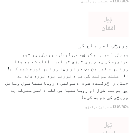
13.08.2024
–
محمدسرور وکیلي
ورېځې لمر بلع کړ
ورېځې لمر بلع کړ ښه مې لیدل د ورېځې یو تور
غونډوسکی په ډېرې تېزۍ تر لمر راتاو شو په صفا
ورځ يي د لمر مخ پټ کړ او رڼا ورځ يي توره شپه کړه!
+++ هلته ټولنه کې هم د تورتم یوه توره ډله په
چټکۍ راڅرګنده شوه. د ټولنې د روښانتیا ټول وسایل
يي پوپنا کړل او روښانتیا يي لکه د لمر سترګه په
ورېځو کې ډوبه کړه!
13.08.2024
–
سرلوڅ مرادزی