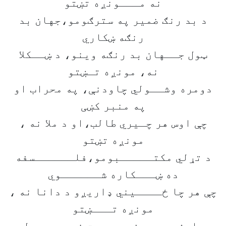
نه مـــونږه تښتو
د بد رنګ ضمیر په سترګومو،جهان بد
رنګه ښکاري
ټول جــهان بد رنګه وینو، د ښــکلا
نه، مونږه تـښتو
دومره وشــولي چاودنې، په محراب او
په منبر کښی
چې اوس هر چـیري طالب،او د ملا نه ،
مونږه تښتو
د تړلي مکتـــــبومو،فلــــــسفه
ده ښـــکاره شــــــوي
چې هر چا ځــــیني ډاریږو د دانا نه ،
مونږه تـــښتو