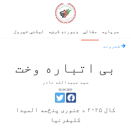
سرپاڼه
مقالې
ډیورنډ کرښه
لیکنې خپرول
شعرونه
بی اتباره وخت
سید عبیدالله نادر
05.04.2025
کال ۲۰۲۵ د جنوری پنځمه المیدا
کلیفرنیا