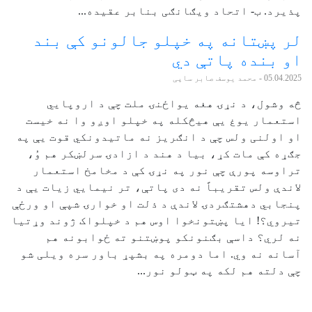
پذیرد. ب- اتحاد ویګانګی بنابر عقیده...
لر پښتانه په خپلو جالونو کې بند
او بنده پاتې دي
05.04.2025
- محمد یوسف صابر ساپی
څه وشول، د نړۍ هغه یواځنۍ ملت چې د اروپایي
استعمار یوغ یې هیڅکله په خپلو اوږو وا نه خیست
او اولنی ولس چې د انګریز نه ماتیدونکي قوت یې په
جګړه کې مات کړ، بیا د هند د ازادۍ سرلښکر هم وُ،
تراوسه پورې چې نور په نړۍ کې د مخامخ استعمار
لاندې ولس تقریباً نه دی پاتې، تر نیمایي زیات یې د
پنجابي دهشتګردۍ لاندې د ذلت او خوارۍ شپې او ورځې
تیروي؟! ایا پښتونخوا اوس هم د خپلواک ژوند وړتیا
نه لري؟ داسې بګنونکو پوښتنو ته ځوابونه هم
آسانه نه وي. اما دومره په بشپړ باور سره ویلی شو
چې دلته هم لکه په ټولو نور...