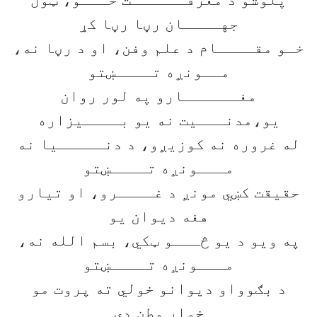
پلوشو د معرفــــــت خـــو، ټول
جهــــان رڼا رڼا کړ
خـو مقــــام د علم وفن، او د رڼا نه،
مــونږه تــــښتو
مغــــــارو په لور روان
یو،مدنـــیت نه یو بــــیزاره
له غروره نه کوزیږو، د دنـــــیا نه
مـــونږه تــــښتو
حقیقت کښي مونږ د غــــرو، او تیارو
هغه دیوان یو
په ویو د یو څـــو ټکي، بسم الله نه،
مـــونږه تــــښتو
د بګوواو دیوانو خولي ته پروت مو
خوار وطن دی