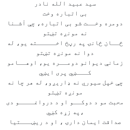
سید عبید الله نادر
بی اتباره وخت
دومره وخــت شو بی اتباره، چې آشـنا
نه مونږه تښتو
ځــان ځانۍ په رڼخ اخـــــته یو، له
دوا نه مونږه تښتو
زمانې دیوانو دومــره یو، اوهــامو
کـــښي پری ایښي
چې خپل سیوري نه ډاریږو، له هر چا نه
مونږه تښتو
محبت مو د دوکــو او د درواغــــو دی
،په زړه کښي
صداقت ایمان دارۍ ، او د ریښـــتیا