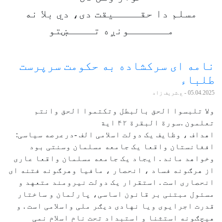
مسلم دا حقــــیقت دی، دي بلا نه
مــــــونږه تــــښتو
نامه ای سرکشاده به حکومت سرپرست
طلباء
05.04.2025
- ع.شریف زاد
ولا تلبسوا الحق بالبطل وتکتموا الحق وانتم
تعلمون .سورة البقرة ۴۲ ایة
اهداف ، وظایف یک دولت اسلامی الف -درعرصه سیاسی:
افغانستان واقعا یک جامعه مسلمان وسنتی بود
وخواهد ماند . ایجاد یک جامعه مسلمان واقعا عاری
از هرګونه فساد ، انحصار ، مافیا وهرګونه فتنه ای
انحصاری است . استقرار یک دولت نیرومند متعهد و
مسئول مبتنی بر قانون اساسی، پارلمان و ساختار
قدرت اجرايوی ویا نهادی دیګر ملی واسلامی است . و
هیچګونه استثنا و استبداد تحت نام اسلام نمی