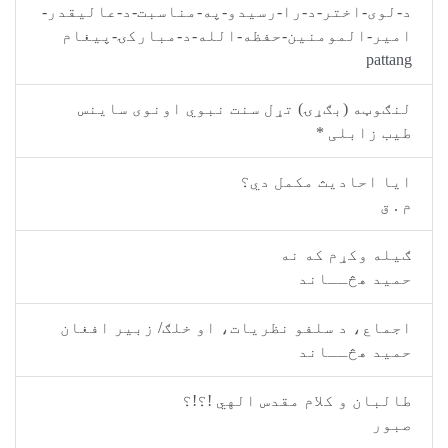
-لوی-اختر-د-را-رسیدو-په-مناسبت-د-عالیقدر-
میر-المومنین-حفظه-الله-د-مبارکۍ-پیغام
patta
نګوټه (بګړۍ) تړل سنت نبوي اونوی ساينس
یب زابلی *
یا احادیث مکمل دي؟
. ق
یله وکړم که نه
مید هڅــاند
جماع، د سلفو نظریات، او خلګ/ زبیر افغان
مید هڅــاند
البان و کلام مقدس الهي !؟!؟
بور