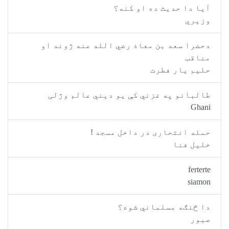
یا دا حدیث ده او کنه؟
زیري
حضرا سعد بن معاذ رضي الله عنه ژوند او
ناقب
لیم یار فطرت
البانو په غزني کې يو ديني عالم وژلی
Gha
مله انتحاری در داخل مسجد !
لیل فنا
ferter
siam
ا څنګه مسلماني شوه؟
بور