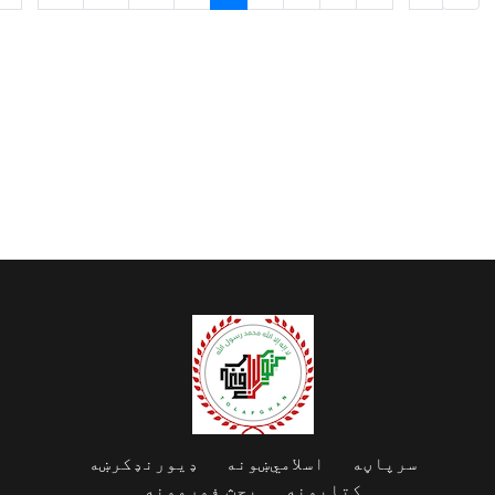
سرپاڼه
اسلامي‌ښونه
ډیورنډ‌کرښه
کتابونه
بحث فورمونه