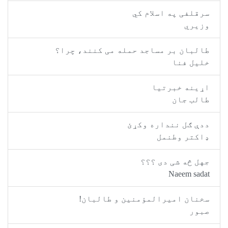
رقلفی په اسلام کي
زیري
البان بر مساجد حمله می کنند، چرا؟
لیل فنا
ړینه خبرتیا
الب جان
دې ګل ننداره وکړئ
اکتر وطنمل
هل څه شی دی ؟؟؟
Naeem sad
خنان امیرالمؤمنین و طالبان!
بور