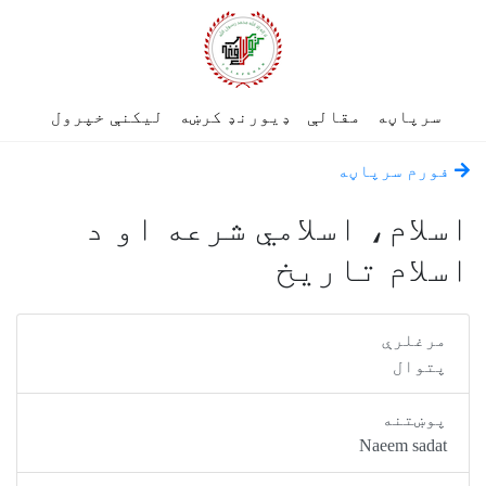
رپاڼه
مقالې
ډیورنډ کرښه
لیکنې خپرول
رم سرپاڼه
لام، اسلامي شرعه او د
لام تاریخ
رغلرې
توال
وښتنه
Naeem sad