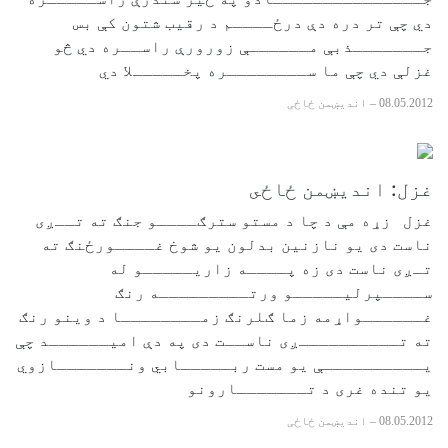
دي چې تر دره دې درځــــم د رقيب شتون کې بس
جـــــــذبې مــــــې زورورې راســره دي څو
غزلې دي چې ما ســــــــره پخـــــلا دي
08.05.2012
–
اندیښمن ځاځی
غزل: انديښمن ځاځى
غزل زړه مې د چا د مستو سترګــــو جنګ ته تــږى
ناست دى يو نازنين بدلون يو شوخ غــــورځنګ ته
تـږى ناست دى زه پــــه زاريـــــو له
ســــپرليـــــو ورتـــــــــه رنګ
غــــــواړمه زما ګلرنګ زمــــــــا د وينو رنګ
ته تــــــــــږى ناســت دى په دې اميــــــد چې
يــــــــــې يو مست ربـــــابي ونـــــــازوي
يو تنده غرى د تـــــــارونو
08.05.2012
–
اندیښمن ځاځی