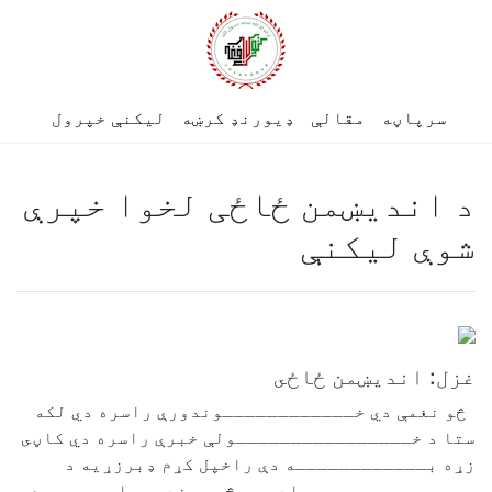
سرپاڼه
مقالې
ډیورنډ کرښه
لیکنې خپرول
د اندیښمن ځاځی لخوا خپرې
شوې لیکنې
غزل: انديښمن ځاځى
څو نغمې دي خــــــــــــوندورې راسره دي لکه
ستا د خــــــــــــــــولې خبرې راسره دي کاڼى
زړه بــــــــــــه دې راخپل کړم ډبرزړيه د
جـــــــــــــــادو په څير سندرې راســـــره