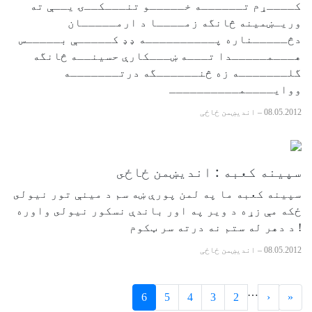
كــــړم تــــــه خـــــو تنـــكــۍ يــې ته
وريـښمينه څانگه زمــــا د ارمـــــان
دڅـــــناره پــــــــــه ډډ كـــــې بـــــس
هـــمـــــدا تـــه ښـــكارې حسينــه څانگه
گلـــــــه زه څنــــــگه درتـــــــه
ووايــــمــــــــــ
08.05.2012
–
اندیښمن ځاځی
سپينه كعبه : انديښمن ځاځى
سپينه کعبه ما په لمن پورې ښه سم د مينې تور نيولى
ځکه مې زړه د وير په اور باندې نسکور نيولى واوره
! د دهر له ستم نه درته سر ټکوم
08.05.2012
–
اندیښمن ځاځی
…
6
5
4
3
2
‹
«