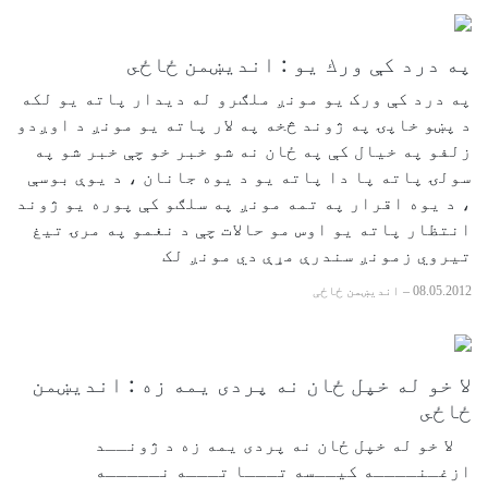
په درد كې ورك يو : انديښمن ځاځى
په درد کې ورک يو مونږ ملګرو له ديدار پاته يو لکه
د پښو خاپۍ په ژوند څخه په لار پاته يو مونږ د اوږدو
زلفو په خيال کې په ځان نه شو خبر خو چې خبر شو په
سولۍ پاته پا دا پاته يو د يوه جانان ، د يوې بوسې
، د يوه اقرار په تمه مونږ په سلګو کې پوره يو ژوند
انتظار پاته يو اوس مو حالات چې د نغمو په مرۍ تيغ
تيروي زمونږ سندرې مړې دي مونږ لک
08.05.2012
–
اندیښمن ځاځی
لا خو له خپل ځان نه پردى يمه زه : انديښمن
ځاځى
لا خو له خپل ځان نه پردى يمه زه د ژونــد
ازغـنــــه كيــسه تـــا تـــه نـــــه