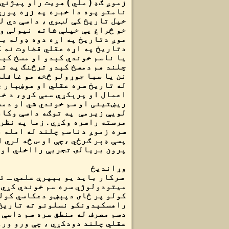
زموږ ګډ ( ملي ) هویت راو پیژني
نامتو پوه دا خبره په زړه پورې 
خپل تاریخ کې لټوي ، داسې دي ل
خو څراغ یې خپلې شاته نیولی وي.
موږ دتاریخ په اړه دوه ډوله بر
دتاریخ په اړه عقلي قضاوت نه 
یا ناسم خوندي کېدو او مسخ کې
چلند هم دمسخ کېدو ترڅنګ په تا
نن یا سبا جوړولو څخه مو غافل
له تاریخ سره عقلي او هوښېار چ
اعمال او پرېکړې سمې کړو، د خو
ریښتینی او سم خوندي شي او دمص
لويې زیرمې په توګه داسې وکار
مرسته راسره وکړي . زما په نظر
سره زموږ دناسم چلند له امله 
پسې ډېر ګرځي ،چې او س څه لري 
پرون بریالۍ تجربې رااخلي او ل
وړاندیځ
سرکار باید یو بېپرې علمي ـ ت
میتودولوژي سره سم خوندي کړي،
کولو پر ځای دپېښو دعکاسي کولو
راهسکېدونکو نسلونو ته تاریخ 
دسم مصرف له منطق سره سم داسې 
عقلي چلند دودکړي ، چې ورو ور