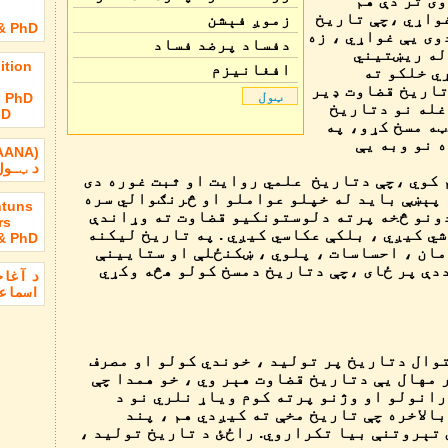
وی تر دې هم
دژوند لپاره ؟
غواړي ،چې تاریخ
زموږ فېشن
 & PhD
وی یې غواړي ، زه
دفساد پرضد فساد
 له ریښتیني
ition
افغانیزم
ي خلکو ته
تاریخ قضاوت ډیر
ټول
, PhD
غله نو دتاریخ
hD
ټه مسخ کړو، په
ه نو وبه یې
(AANA)
د ټـول
کوي ،چې دتاریخ علمي روایت او ثبت غوره دی
 پېښې باید له خپلو عواملو او څرنګوالي سره
htuns
دونو څخه پرته دلوستونکیو قضاوت ته وړاندې
rs
شي کیږي ، بلکې عکاسي کیږي . په تاریخ لیکنه
 & PhD
مان ، احساسات ، پلوي ، ښکنځلې او ستایینې
دې پر ځای ،چې دتاریخ دمسخ کولو هڅه وکړي
د آغاخ
اسماعی
وال دتاریخ پر تولید ، خوندي کولو او مصرف
مهال یې دتاریخ قضاوت هېر وي ، خو همدا چې
رانولو او وژنو پرته کوم ویاړ نلري نو د
بالاخره چې تاریخ مخې ته کیږدي هم ، پند
تېروتنې بیا تکراروي. راځئ د تاریخ تولید ،