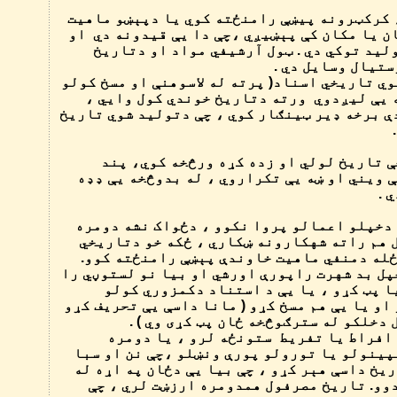
، کرکټرونه پیښې رامنځته کوي یا دپېښو ماهیت
ن یا مکان کې پېښیږي ،چې دا یې قیدونه دي او
لید توکي دي . ټول آرشیفي مواد او دتاریخ
تیال وسایل دي .
وي تاریخي اسناد( پرته له لاسوهنې او مسخ کولو
ه یې لیږدوي ورته دتاریخ خوندي کول وایي ،
 برخه ډیر ټینګار کوي ، چې دتولید شوي تاریخ
چې تاریخ لولي او زده کړه ورڅخه کوي، پند
 ویني او ښه یې تکراروي ، له بدوڅخه یې ډډه
 .
 دخپلو اعمالو پروا نکوو ، دځواک نشه دومره
 هم راته شهکارونه ښکاري ، ځکه خو دتاریخي
له دمنفي ماهیت خاوندې پېښې رامنځته کوو.
ل بد شهرت راپورې اورشي او بیا نو لستوڼي را
یا پټ کړو ، یا یې د استناد دکمزوري کولو
او یا یې هم مسخ کړو ( مانا داسې یې تحریف کړو
دخلکو له سترګوڅخه ځان پټ کړی وي ) .
 افراط یا تفریط ستونځه لرو ، یا دومره
پینولو یا تورولو پورې ونښلو ،چې نن او سبا
ریخ داسې هېر کړو ، چې بیا یې دځان په اړه له
وو. تاریخ مصرفول همدومره ارزښت لري ، چې