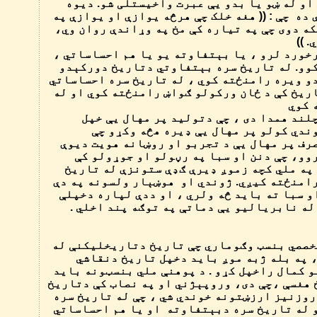
 او له ښو یا بدو یې عبرت واخیستلی شو. دیوه
ده چې : (( هغه خلک چې هرڅه یوازې او یوازې په
که دوی چې په تیاره کې مخ په وړاندې روان وي،
 ))
خورد لرو ، یا بېتفاوته یو یا هم احساساتي ،
کوو. له تاریخ سره بېتفاوتي دتاریخ دورکېدو
دو ویره رامنځته کوي ، له تاریخ سره احساساتي
ریخ کې د ځان ورکولو ګواښ رامنځته کوي او له
ه کوي
لند همدا دی ، چې دتولید پر مهال یې خپل
ندي کولو پر مهال یې ډیره هڅه وکړو چې
رف پر مهال یې د تجربو او روښانه هویت دیوې
وو، چې دنن او سبا په رڼولو او جوړولو کې
 په ملي کچه زموږ ډیرې ګډې ستونزې له تاریخ
رامنځته کیږي. ژوندي او هوښېار ولسونه په دې
او سبا ته باید څه ولري ، او ددې لپاره دخپلې
ه نابریالیو یې دماتې په توګه پند اخلي .
خصصي بنسټ وګوماري چې تاریخ دتاریخلیکنې له
 په بله ژبه موږ باید دخپل تاریخ دنقاشي
 کمال راخپل کړو . د پوهنې ملي بنسټونه باید
هغسې ،چې دی، وروپېژني او په نصاب کې دتاریخ
روزنیز ارزښتونه خوندي شي ، چې له تاریخ سره
و له تاریخ سره دبېتفاوته او یا هم احساساتي