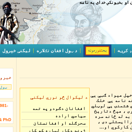
 او بخښونکي خدای په نامه
ډ کرښه
د ټول افغان تګلاره
لیکنې خپرول
خبرو
ټول
خپل هېواد ګټې یې
د ليکوال څو نورې لیکنې
ه نامه یې خلک
 شتمنۍ یې لوټلي
981-
افغانان دګودو په تمه
ی ، هېڅ دتاریخ
سیاسي اراده
به له ځانه سره
 & PhD
 راایستلی دی ،
سحرګله او افغانستان
ل کارکوي او…
ژوند دکار لپاره که کار