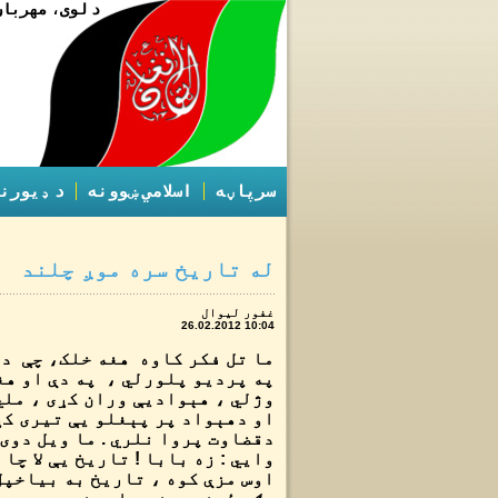
د لوی، مهربان
سرپاڼه
اسلامي ښوونه
د ډیورن
له تاریخ سره موږ چلند
غفور لیوال
26.02.2012 10:04
ما تل فکر کاوه هغه خلک، چې د
په پردیو پلورلي ، په دې او هغ
وژلي ، هېوادیې وران کړی ، ملي
او دهېواد پر پېغلو یې تیری کړ
دقضاوت پروا نلري . ما ویل دوی 
وايي : زه بابا ! تاریخ یې لا چا
اوس مزې کوه ، تاریخ به بیاخپ