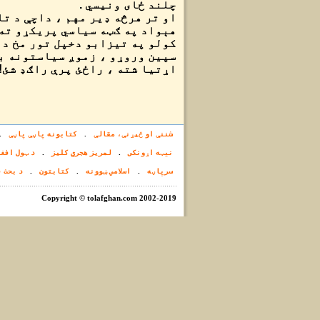
چلند ځای ونیسي .
او تر هرڅه ډیر مهم ، داچې د ت
هېواد په ګټه سیاسي پریکړو ته
کولو په تیزابو دخپل تور مخ دم
سپین وروړو ، زموږ سیاستونه با
اړتیا شته ، راځئ پرې راګډ شئ!
شننې او څیړنې، مقالې
.
کتابونه پاڼې پاڼې
.
نيټه اړونکی
.
لمریز هجري کلیز
.
د ټول افغا
سرپاڼه
.
اسلامي ښوونه
.
کتابتون
.
د بحث 
Copyright © tolafghan.com 2002-2019