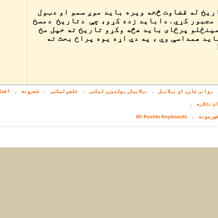
اریخ له قضاوت څخه ویره باید موږ سمو او دټول
 مجبور کړي . داباید زده کړو، چې دتاریخ دمسخ
ینځلو پرځای باید هڅه وکړو تاریخ ته خپل مخ
ید همداسې وي ، په دې اړه یوه پراخ بحث ته
روانې چارې او بېلابېل
.
بېلابیلې ټولنيزې ليکنې
.
علمي لیکنې
.
شعرونه
.
افغا
ن تګلاره
.
فورمونه
.
All Pashto Keyboards