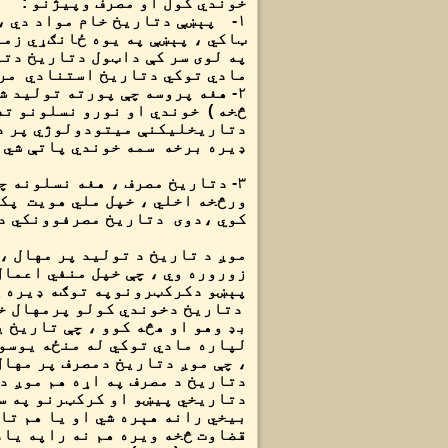
خوندي کول او مصرف وپیژنو :
۱- پېښې دتاریخ خام مواد دي 
ټاکي ، پېښې په یوه ځانګړي زما
په لوی سر کې داټول دتاریخ دتو
مادي توکي دتاریخ استنادي مرس
۲- هغه پروسه چې پورته تولید ش
څخه ) خوندي او نورو نسلونو ت
دتاریخلیکنې میتودولوژي پر دې
ډیره برخه سمه خوندي پاتې شي .
۳- دتاریخ مصرف ، هغه نسلونه 
ورڅخه اخلي ، خپل ملي هویت پکې
کوي ،دوی دتاریخ مصرفوونکي دي
موږ د تاریخ د تولید پر مهال ،
زوروره وي ، چې خپل منفي اعمال
پېښو دکرکټرونوپه توګه ډیره ځ
دتاریخ دخوندي کولو پرمهال خپ
بډ وهو او هڅه کوو ، چې تاریخ 
لپاره مادي توکي له منځه یوسو 
، چې موږ دتاریخ دمصرف پر مهال 
دتاریخ د مصرف په اړه هم موږ د
دتاریخي پیښو او کرکټرنو په س
بیخي رانه هېره شي او یا هم تا
قضاوت څخه ویره هم نه راپه یاد