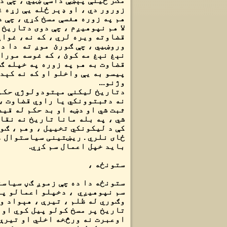
مګر ځینې پېښې داسې ښيي ، چې د
زورور دي ، او ډېر ځله یې زړه 
هم په زوره هغسې مسخ کړي ، چې د
لا هم نپوهیږم ، چې دوی دتاریخ
قضاوته ویره لري ، که نه، غواړ
وروښیي ، چې ګورئ موږ ته دا د
نېغ نېغ مه کوئ ، که غوسه مورا
قضاوت به هم په زوره په خپله ګ
پیسو به یې واخلو او که نه کېد
وژنو...
دتاریخ لیکنې مېتودولوژي حکم 
نه دثبتوونکي یا راوي قضاوت ،
ثبت شي او دښه او بد حکم له قی
شي ، په بله مانا تاریخ نه نقا
کې د لیکونکي تخییل ، وهم ، ګو
ځای نلري . ریښتینی سیاستوال د
باید خپل اعمال سم کړي.
ستونځه ،
ستونځه دا ده چې زموږ ګڼ سیاست
سم نپوهیږي ، دخپلو اعمالو پر 
وګوري له ظلم ، تیرې ، هېواد و
تاریخ پر مسخ کولو پیل کوي او 
اوعبرت نه ورڅخه اخلي او تیرې 