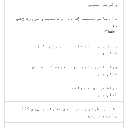
ع کريم حليمي
د اديانو فلسفه څه ده او د عقيدو ضرورت څشی
و؟
Ghairat
رسول صلی الله عليه وسلم ولي وژړل
طالب جان
جهاد لغوي ،اصطلاحي، تعرضي که دفاعي
طالب جان
دپام وړ مهمه موضوع
طالب جان
دشرعي دلايلو په وړاندي عقل نه چليږي ؟؟؟
ع کريم حليمي