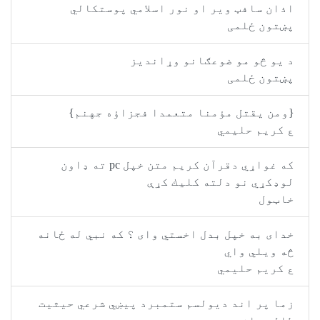
اذان سافټ وير او نور اسلامي پوستکالي
پښتون ځلمی
د يو څو مو ضوعګانو وړانديز
پښتون ځلمی
{‏ومن يقتل مؤمنا متعمدا فجزاؤه جهنم‏}
ع کريم حليمي
كه غواړي دقر‌‌آن كريم متن خپل pc ته ډاون
لوډكړي نو دلته كليك كړې
خاټول
خدای به خپل بدل اخستي وای ؟ که نبي له ځانه
څه ويلي واي
ع کريم حليمي
زما پر اند ديولسم ستمبرد پيښي شرعي حيثيت