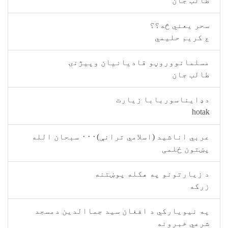
طالب جان
سحر يعني څه؟؟
ع کريم حليمي
مسلمانووروڼو قاديانيان وپيژنۍ
طالب جان
دډايناسوربابا زيارت
hotak
عربي اناشيد (اسلامي ترانې)٠٠٠ سبحان الله
پښتون ځلمی
د زيارتونو په هکله پوښتنه
زرکه
په نيويارکي د افغان سيد جماالدين دمسجد
شرعي خبرونه