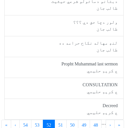
دبتانو دماتولو شرعي حيثيت
طالب جان
ولور دچا حق دې ؟؟؟
طالب جان
لنډ مهاله نکاح حرامه ده
طالب جان
Propht Muhammad last sermon
ع کريم حليمي
CONSULTATION
ع کريم حليمي
Decreed
ع کريم حليمي
…
»
›
54
53
52
51
50
49
48
‹
«