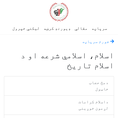
سرپاڼه
مقالې
ډیورنډ کرښه
لیکنې خپرول
فورم سرپاڼه
اسلام، اسلامي شرعه او د
اسلام تاریخ
دمخ حجاب
خاټول
داسلام کرامات
لړمون خوړينی