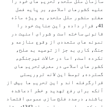
سازمان ملل متحد، تحريم هاى خود را
عليه كشورهاى اسلامى، بر پايه فصل
هفتم منشور ملل متحد، به ویژه مادّه
41، قرار داده و این جنایت خود را
قانونی ساخته است و شوراى امنيت در
نمونه هاى متعددى از وقوع منازعه و
جنگ، كارى به جز از توصيه به صلح،
نكرده است، اما در حالات غيرجنگى،
کشور های اسلامی در معرض تحريم هاى
گسترده، توسط این لانه تروریستی
قرارگرفته اند و اين تحريم ها بيش از
آنكه براى رفع تهديد و خطر ادعاشده
باشند، درصدد فلج سازى عمومى اقتصاد
اين كشورها، بوده است و از 1342ش، تا