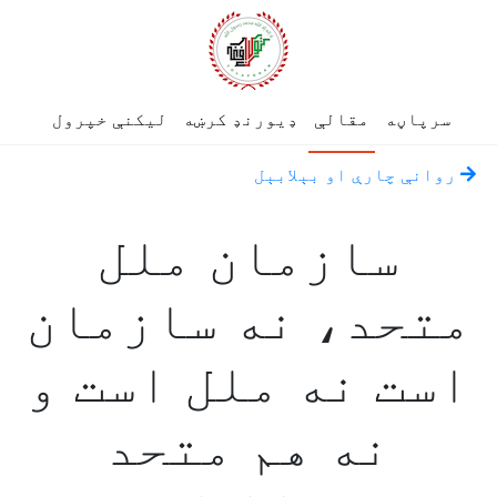
سرپاڼه
مقالې
ډیورنډ کرښه
لیکنې خپرول
روانې چارې او بېلابېل
سازمان ملل
متحد، نه سازمان
است نه ملل است و
نه هم متحد