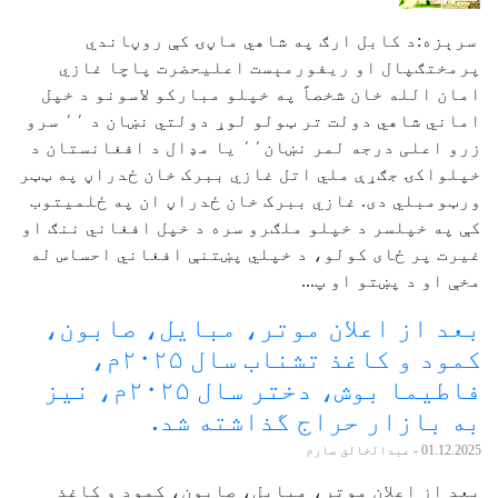
سرېزه:د کابل ارګ په شاهي ماڼۍ کې روڼاندي
پرمختګپال او ریفورمېست اعلیحضرت پاچا غازي
امان الله خان شخصاً په خپلو مبارکو لاسونو د خپل
اماني شاهي دولت تر ټولو لوړ دولتي نښان د ٬٬ سرو
زرو اعلی درجه لمر نښان٬٬ یا مډال د افغانستان د
خپلواکۍ جګړې ملي اتل غازي ببرک خان ځدراڼ په ټټر
ورټومبلي دی. غازي ببرک خان ځدراڼ ان په ځلمیتوب
کې په خپلسر د خپلو ملګرو سره د خپل افغاني ننګ او
غیرت پر ځای کولو، د خپلي پښتنې افغاني احساس له
مخې او د پښتو او پ...
بعد از اعلان موتر، مبایل، صابون،
کمود و کاغذ تشناب سال ۲۰۲۵م،
فاطیما بوش، دختر سال ۲۰۲۵م، نیز
به بازار حراج گذاشته شد.
01.12.2025
- عبدالخالق صارم
بعد از اعلان موتر، مبایل، صابون، کمود و کاغذ