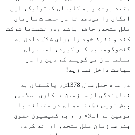
متحد بوده و به کلیسای کاتولیک، این
امکان را می‌دهد تا در جلسات سازمان
ملل متحد، حاضر باشد ودر نشست‌ها شرکت
کند و نفوذ خود را برای شکل دادن به
گفت‌وگوها به کار گیرد، اما برای
مسلمانان می گویند که دین را در
سیاست داخل نسازید!
در ماه حمل سال 1378ش، پاكستان به
نمايندگى از سازمان همكارى اسلامى،
پيش نويس قطعنامه اى در مخالفت با
توهين به اسلام را، به كميسيون حقوق
بشر سازمان ملل متحد، ارائه كرده