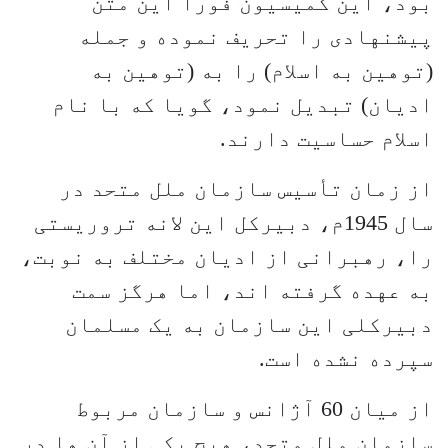
بود، اين كميسيون فوراً این متن
پيشنهادى را تحریف نموده و جمله
(توهين به اسلام) را به (توهين به
اديان) تبديل نمود، گویا که با نام
اسلام حساسیت دارند.
از زمان تأسیس سازمان ملل متحد در
سال 1945م، دبیرکل این لانه تروریستی
را، رهبرانی از ادیان مختلف به نوبت،
به عهده گرفته اند، اما هرگز سمت
دبیرکلی این سازمان به یک مسلمان
سپرده نشده است.
از میان 60 آژانس و سازمان مربوط
سازمان ملل متحد، هیچ یکی از آن ها در