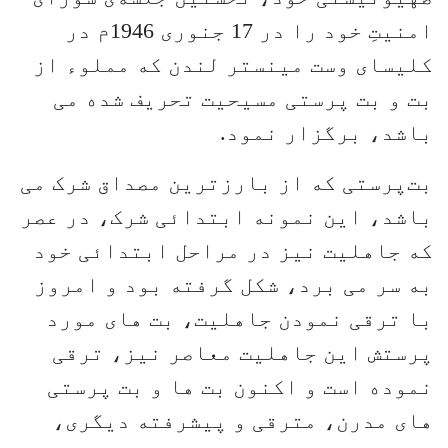
امنیتِ خود را در 17 جنوری 1946م در
کلیسای وست مینستر لندن که مملوء از
بت و بت پرستی مسیحیت تحریف شده می
باشد، برگزار نمود.
بت‌پرستی که از بارزترین مصداق شرک می
باشد، این نمونه ابتدائی شرک، در عصر
که جاهلیت نیز در مراحل ابتدائی خود
به سر می برد، شکل گرفته بود و امروز
با ترقی نمودن جاهلیت، بت های مورد
پرستش این جاهلیت معاصر نیز، ترقی
نموده است و اکنون بت ها و بت پرستی
های مدرن، مترقی و پیشرفته دیگری،