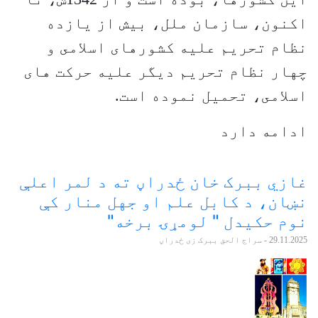
اكنون، سازمان ملل، بيش از يازده
نظام تحريم عليه كشورهاى اسلامى و
چهار نظام تحريم دیگر عليه حرکت های
اسلامى، تحمیل نموده است.
ادامه دارد
غازي ببرک خان ځدراڼ ته د لمر اعلې
نښان، د کابل علم او جهل منار کې
نوم حکیدل " لومړۍ برخه"
29.11.2025
- سراج الحق ببرک زی ځدراڼ