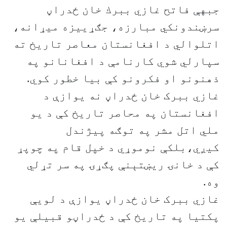
جبهې فاتح غازي ببرك خان ځدراڼ
سرښندونكي مبارزه، جګړییزه ميړانه،
اتلوالي د افغانستان معاصر تاريخ ته
سپارلي شوي كارنامې د افغانانو په
ذهنونو او فکرونو کې بیا خطور کوي.
غازي ببرک خان ځدراڼ نه یوازې د
افغانستان په محاصر تاریخ کې د یو
ملي اتل مشر په توګه پیژندل
کیږي،بلکې نوموړي د خپل قام په چوپړ
کې د خانۍ ریښتېنې پګړۍ په سر تړلي
وه.
غازي ببرک خان ځدراڼ یوازې د لویې
پکتیا په تاریخ کې د ځدراڼو قبیلې یو