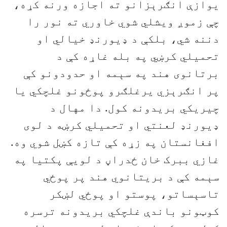
یوازې انګرېزانو ته اجازه ورنه کړه،
چې زموږ ویشلي شوي خاوري ته نور را
دننه شي، بلکې د ډيورنډ خیالي او
تحمیلي کرښي په بله غاړه کې د
برتانوی هند په سېمه او حدودونو کې
پر انګرېزي یرغلګرو پوځونو غلچکي یا
چیریکي بریدونه کول. دا مهال د
ډیورنډ لعنتي او تحمیلي کرښه د لوی
افغانستان په زړه کې تازه کښل شوي وه.
غازي ببرک خان ځدراڼ د لویې پکتیا په
سېمه کې د بریتانوي هند پر پوځي
تاسېساتو، پوستو او پوځي لښکر
کوټونو باندې غلچکي بریدونه ترسره