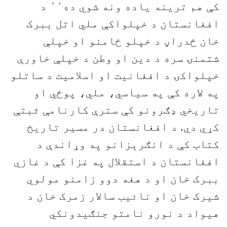
کې هم ترینه یاده ونه شوي ده٬٬ د
افغانستان د خپلواکې ملي اتل ببرک
خان ځدراڼ د خپلو ځامنو او خپلې
شتمنۍ سره د دین او وطن د خپلې خاورې
خپلواکۍ د افغانیت او اسلامیت د ساتلو
په لاره کې په سیاسي، ملي، پوځي او
تاریخي ډګرونو کې سترې کارنامې ثبتې
کړي دي. د افغانستان در مسیر تاریخ
کتاب کې د انګرېزانو په وړاندې د
افغانستان د استقلال په غزا کې د غازي
ببرک خان او د هغه دوو زامنو مولوي
شیرک خان او نائیب سالار زمرک خان د
هیواد د نورو نامتو جنګیدونکي