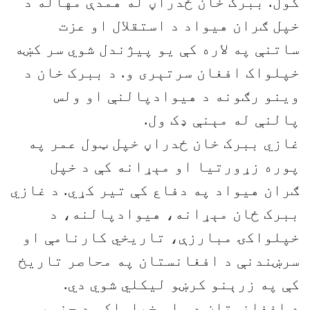
کول. ببرک خان ځدراڼ له همدې مهاله د
خپل ګران هیواد د استقلال او عزت
ساتنې په لاره کې یو پیژندل شوي سر کښه
خپلواک افغان سرتېری و. د ببرک خان د
وینو رګونه د هیوادپالنې او ولس
پالنې له مېنې ډک ول.
غازي ببرک خان ځدراڼ خپل ټول عمر په
پوره زړورتیا او مېړانه کې د خپل
ګران هیواد په دفاع کې تیر کړي. د غازي
ببرک ځان مېړانه، هیوادپالنه، د
خپلواکۍ مبارزې، تاریخي کارنامې او
سرښندنې د افغانستان په محاصر تاريخ
کې په زرېنو کرښو لیکلي شوي دي.
د افغانستان د ملي خپلواکې د جنوبي