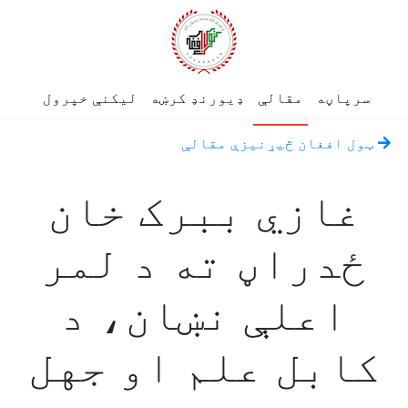
سرپاڼه
مقالې
ډیورنډ کرښه
لیکنې خپرول
ټول افغان څیړنیزې مقالې
غازي ببرک خان
ځدراڼ ته د لمر
اعلې نښان، د
کابل علم او جهل