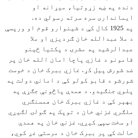
دنده په ښه زړوتیا، میړانه او
ایمانداری سره سرته رسولي ده.
په 1925 کال کې د شینوارو قوم او ورپسې
د ملا عبدالله خان ګردیزي او ملا
عبدالرشید په مشرۍ د پکتیا ځېنو
قامونو د غازي پاچا امان الله خان پر
ضد شورش پیل کړ. غازي ببرک خان د خوست
شورشو د قابو کولو کې د اماني دولت په
پلوي جنګیدو. د همدې پاڅونې جګړې په
بهېر کې د غازي ببرک خان همسنګري
ملګري غزني خان د توپک په ګولۍ لګیږي
او سخت ټپې کیږي. غزني خان په همدې
حالت کې پر ببرک خان د مرستې غږ کوي،