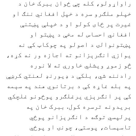
راواړولو، کله چې ځوان ببرک خان د
خپلو ملګرو سره د خپل افغاني ننګ او
غیرت پر ځای کولو او د خپلې پښتنې
افغاني احساس له مخې د پښتو او
پښتونوالۍ د اصولو په چوکاټ کې نه
یوازې انګرېزانو ته اجازه ور نه کړه،
څو زموږ ویشلي خاورې ته لا نوره
رادننه شي، بلکې د ډیورنډ لعنتي کرښې
په بله غاړه کې د برتانوي هند په سېمه
کې پر انګرېزي یرغلګرو پوځونو غلچکي
بریدونه ترسره کول. ببرک خان په
پرلپسي توګه د انګرېزانو پوځي
تاسېسات، پوستې، چونۍ او پوځي