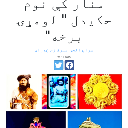
منار کې نوم
حکیدل " لومړۍ
برخه"
سراج الحق ببرک زی ځدراڼ
29.11.2025