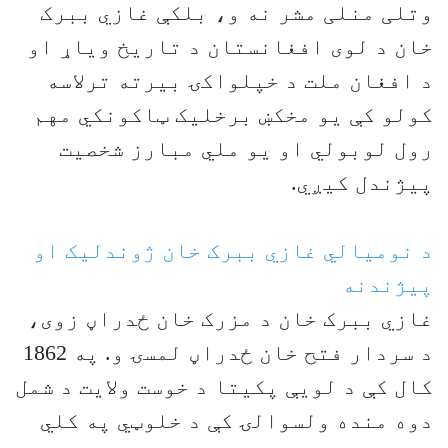
وتلی منلی مشر نه و، بلکې غازي ببرک
خان د لوی افغانستان د تاریخ ویاړ او
د افغان ملت د خپلواکۍ بیرته ترلاسه
کولو کې یو مخکښ برخلیک ټاکونکي مهم
رول لوبولي او یو ملي مبارز شخصیت
پیژندل کیږي.
د نومیالي غازي ببرک خان ژوندلیک او
پیژندنه
غازي ببرک خان د مزرک خان ځدراڼ زوی،
د سردار فتح خان ځدراڼ لمسۍ و. په 1862
کال کې د لویې پکیتا د خوست ولایت د شمل
دوه منده ولسوالۍ کې د خلوټي په کلي