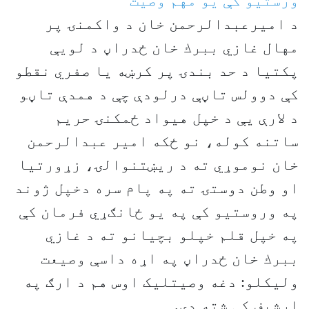
ورستیو کې یو مهم وصیت
د اميرعبدالرحمن خان د واكمنۍ پر
مهال غازي ببرك خان ځدراڼ د لويې
پكتيا د حد بندۍ پر کرښه یا صفري نقطو
كې دوولس تاڼې درلودې چې د همدې تاڼو
د لارې يې د خپل هیواد ځمکنۍ حريم
ساتنه كوله، نو ځكه امير عبدالرحمن
خان نوموړي ته د ريښتنوالۍ، زړورتيا
او وطن دوستۍ ته په پام سره دخپل ژوند
په وروستيو كې په يو ځانګړي فرمان كې
په خپل قلم خپلو بچيانو ته د غازي
ببرك خان ځدراڼ په اړه داسې وصیعت
وليكلو: دغه وصیتلیک اوس هم د ارګ په
ارشیف کې شته دی.