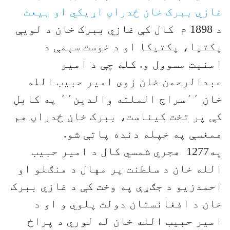
غازي ببرک خان ځدراڼ اړیکي او بیعت
د 1898 م کال کې غازي ببرک خان د لویې
پکتیا، پکتیکا او د خوست سېمې د
امنیت مسوول و. کله چې د امیر
عبدالرحمن خان زوی امیر حبیب الله
خان ٬٬سراج الملته والدین٬٬ په کابل
کې پر تخت کیناست، ببرک خان ځدراڼ هم
همغسې په خپله دنده پاتې شو.
په1277 هجري شمسي کال د امیر حبیب
الله خان د سلطنت پر مهال د منګلو او
احمدزیو د جګړې په وخت کې د غازي ببرک
خان د افغانستان دولت پلوي و او د
امیر حبیب الله خان له لوري د پراخ