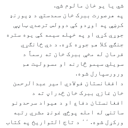
شي یا یو خان مالوم شي.
په هرصورت ببرک خان سمدستي د ډیورنډ
کرښې په اوږدو کې دوولس ترصدي ټاڼې
جوړې کړې او په خپله سېمه کې یوه ستره
جنګي کلا هم جوړه کړه. د دې ځانګړي
فرمان له مخې ببرک خان ته رسماً د
سویلي سېمو څارنه او مسوولیت هم
ورورسپارل شوه.
د افغانستان فولادي امیر عبدالرحمن
خان غازي ببرک خان ځدراڼ ته د
افغانستان دفاع او د هیواد سرحدونو
ساتنې له امله پوځي غونډ مشري رتبه
ورکړل شوه. ٬٬ د تاج التواریخ په کتاب