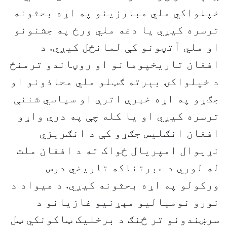
خپلواکي ملي مبارزینو په اړه بحثونه
ترسره کیږي یا دغه ملي ورځ په جشنونو
او ملي آتڼونو کې لمانځل کیږي. د
افغان تاریخپوهانو او روڼاندو ترمنځ
د خپلواكۍ بېرته ګټلو ملي محاذونو او
جګړو په اړه خبرې اترې او سیاسي شننې
ترسره كيږي او یا کله چې په درې واړو
افغان انګلیس جګړو کې د انګريزي
نړیوال امپریال ځواک ته د افغان ملت
له لوري د عبرتناکه تاریخي درس
وركولو په اړه بحثونه كيږي. د هیواد د
نورو نومیالیو مېړنيو غازيانو د
سرښندونو تر څنګ د برخلیک ټاکونکي ټل