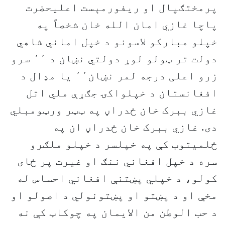
پرمختګپال او ریفورمېست اعلیحضرت
پاچا غازي امان الله خان شخصاً په
خپلو مبارکو لاسونو د خپل اماني شاهي
دولت تر ټولو لوړ دولتي نښان د ٬٬ سرو
زرو اعلی درجه لمر نښان٬٬ یا مډال د
افغانستان د خپلواکۍ جګړې ملي اتل
غازي ببرک خان ځدراڼ په ټټر ورټومبلي
دی. غازي ببرک خان ځدراڼ ان په
ځلمیتوب کې په خپلسر د خپلو ملګرو
سره د خپل افغاني ننګ او غیرت پر ځای
کولو، د خپلي پښتنې افغاني احساس له
مخې او د پښتو او پښتونولي د اصولو او
د حب الوطن من الایمان په چوکاټ کې نه