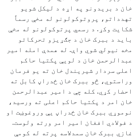
خان د بریدونو په اړه د لیکل شویو
تهدداتو، پروتوکولونو له مخې رسماً
شکایت وکړ. د رسمي پرتوکولونو له مخې
باید د ببرک خان د جګړیزو تحرکاتو
مخه نیولي شوي واې. له همدې امله امیر
عبدالرحمن خان د لویې پکتیا حاکم
اعلی سردار شیریندل خان ته یو فرمان
وراستوي، څو ببرک خان ځدراڼ کابل ته
احضار کړي. کله چې د امیر عبدالرحمن
خان امر د پکتیا حاکم اعلی ته ورسید،
نوموړي ببرک خان ځدراڼ یې وروغوښت او
د فولادي افغان امیر امر ورته ولوست.
غازي ببرک خان سمدلاسه پرته له کومې