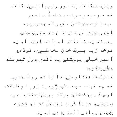
وېرې د کابل په لور ورروانېږي. کابل
ته د رسیدو سره سم شخصاً د امیر
عبدالرحمن خان حضور ته ودریږي.
امیر عبدالرحمن خان تر ستري مشۍ
ورسته په شاهانه امرانه لهجه او په
ترخه ژبه ببرک خان مخاطبوي. فولادي
امیر خپلي پوښتنې په لاندې ډول تیرېنه
مطرح کوي.
ببرک خانه: لومړي دا را ته ووایه: چې
ته په خپله سېمه کې څومره زور او طاقت
لري.؟ ببرک خان ورته وویل: جناب امیر
صیب: په دنیا کې د زور طاقت او قدرت
څښتن یوازې الله ج دی او په