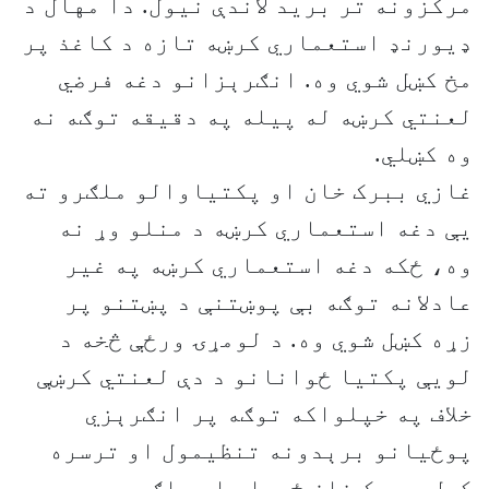
مرکزونه تر برید لاندې نیول. دا مهال د
ډيورنډ استعماري کرښه تازه د کاغذ پر
مخ کښل شوي وه. انګرېزانو دغه فرضي
لعنتي کرښه له پیله په دقیقه توګه نه
وه کښلي.
غازي ببرک خان او پکتیاوالو ملګرو ته
یې دغه استعماري کرښه د منلو وړ نه
وه، ځکه دغه استعماري کرښه په غیر
عادلانه توګه بې پوښتنې د پښتنو پر
زړه کښل شوي وه. د لومړۍ ورځې څخه د
لویې پکتیا ځوانانو د دې لعنتي کرښې
خلاف په خپلواکه توګه پر انګرېزي
پوځیانو برېدونه تنظیمول او ترسره
کول. ببرک خان ځدراڼ او ملګرو یې هم