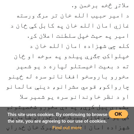
ملاتړ څخه برخمن و.
د امیر حبیب الله خان تر مرګ ورسته
غازي امان الله خان په کابل کې ځان د
امیر په حیث خپل سلطنت اعلان کړ.
کله چې شهزاده امان الله خان د
خپلواکۍ جګړې پیلدو په موخه او ځان
ته د بعیت اخیستلو لپاره د یو شمېر
مخورو باروسخو افغانانو سره له ځینو
چارواکو، قومي مشرانو، دینې عالمانو
او د نظر خاوندانو سره یو شمېر سلا
مشورې پیل کړې، په دې مخورو شخصیتونو
OK
This site uses cookies. By continuing to browse
کې یو هم غازي ببرک خان ځدراڼ شامل و.
the site, you are agreeing to our use of cookies.
شهزاده امان الله خان ببرک خان ځدراڼ
Find out more