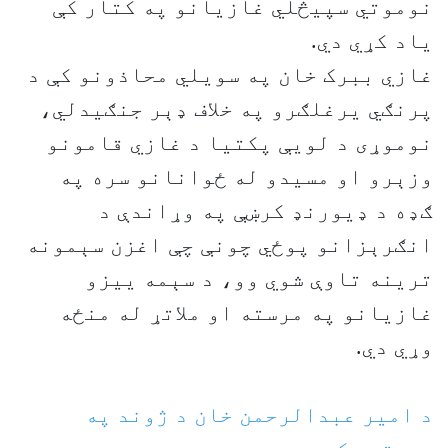
نوموتي سپیڅلي غازیانو په کتار کې
یاد کړي دي.
غازي ببرک خان په سویلي محاذونو کې د
پرنګي یرغلګرو په خلاف ډېر جنګیدلي،
نوموړی د لویې پکتیا د غازي قامونو
وزېرو او مسیدو له ځوانانو سره په
ګډه د ډیورنډ کرښې په وړاندې د
انګرېزانو پوځي چونې چې اغزن سېمونه
ترینه تاوې شوي وو، د سېمه ییزو
غازیانو په مرسته او ملاتړ له منځه
وړي دي.
د امیر عبدالرحمن خان د ژوند په