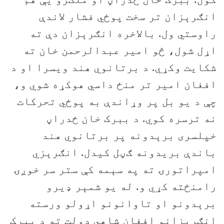
انګرېزان تر سخت پوځي فشار لاندې
راوستي ول. بالاخره انګرېزان دې ته
اړل شول، څو امیر عبدالرحمن خان ته
شکایت وکړي. د برتانوي هند ویسرا او د
افغان امیر تر منځ داسي هوکړه شوي و،
چې د یو بل پر وړاندې به پوځي تحرکات
نه ترسره کوي. د ببرک خان ځدراڼ
خپلسری برېدونه پر برتانوي هند
باندې بریدونه ګڼل کیدل. انګرېزي
امپراتورۍ ته په سېمه کې ستر سر خوږۍ
رامنځته کړي و. له یو شمېر ډ‌یرو
برېدونو او تاوانونو اړولو ورسته
انګرېزانو افغان شاهي دولت ته د ببرک