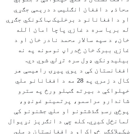
محاذ، د افغان انګلیس د درېمې جګړې
او د افغانانو د برخلیک ټاکونکي جګړې
له بریا سره د غازي پاچا امان الله
خان، د سپه سالار محمد نادر خان او د
غازي ببرک خان ځدراڼ نومونه په نه
بیلیدونکي ډول سره تړلي شوي دي.
افغانستان کې د یوې پیړۍ راهیسې هر
کال د زمري په 28 مه د افغانانو ملي
خپلواکې د بیرته ګټلو ورځ په سترو
شاندارو مراسمو، پرتمینو غونډو،
پوځي رسم ګذشتونو او ملي جشنونو کې
لمانځل کیږي‌. کله چې د انګرېز نړیوال
ښکېلاکګر ځواک او د افغانستان د ملي