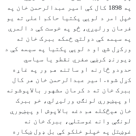
په 1898 کال کې امیر عبدالرحمن خان په
خپل امر د لویې پکتیا حاکم اعلی ته یو
فرمان ورلیږي، څو په خوست کې د المرې
په سېمه کې دولتي ځمکه ببرک خان ته
ورکړل شي ‌او د لویې پکتیا په سېمه کې د
ډیورنډ کرښې صفري نقطو یا سیاسي
حدودو څارنه او ساتنه هم ور په غاړه
کړل شوه. امیر عبدالرحمن خان هر کال
ببرک خان ته د کرمان مشهور بالاپوشونه
او پېښورې لونګۍ ورلیږلي، خو ببرک
خان هېڅکله هم دغه بالاپوش او پېښورې
لونګې وانه غوستلې، ببرک خان نه
غوښتل په خپلو خلکو کې بل ډول ښکاره