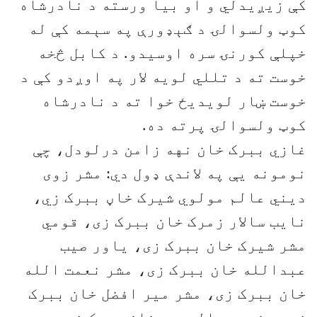
کې زیږیدلي و او بیا ورسته د نادرشاه
کوټ ولسوالۍ د ګېډورې په سېمه کې له
خپلې کورنۍ سره اوسیدو. د کابل څخه
خوست ته د تللي لویه لار په اوږدو کې د
خوست ښار لویدیځ خوا ته د نادرشاه
کوټ ولسوالۍ پرته ده.
غازي ببرک خان نهه زامن درلودل، چې
نومونه یې په لاندې ډول دي: مشر زوی
دیني عالم مولوي شیرک خاڼ ببرک زي،
نایب سالار زمرک خان ببرک زی، قومي
مشر شیرک خان ببرک زی، یاور صیب
عبدالله خان ببرک زی، مشر نعمت الله
خان ببرک زی، مشر میر افضل خان ببرک