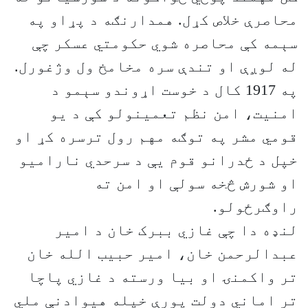
محاصرې خلاص کړل. همدارنګه د پړاو په
سېمه کې محاصره شوي حکومتي عسکر چې
له لوږې او تندې سره مخامخ ول وژغورل.
په 1917 کال د خوست اړوندو سېمو د
امنیت، امن نظم تعمینولو کې د یو
قومي مشر په توګه مهم رول ترسره کړ او
خپل د ځدرانو قوم یې د سرحدي نارامیو
او شورش څخه سولې او امن ته
راوګرځولو.
لنډه دا چې غازي ببرک خان د امیر
عبدالرحمن خان، امیر حبیب الله خان
تر واکمنۍ او بیا ورسته د غازي پاچا
تر اماني دولت پورې خپله هیوادنې ملي