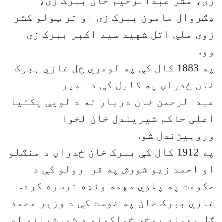
زی، مشر عبدالرحیم خان ببرک زی،
ډګروال مامون ببرک زی او تر ټولو کشر
زوی ملي اتل شهید سید اکبر ببرک زی
وو.
په 1883 کال کې په لومړي ځل غازي ببرک
خان ځدراڼ په کابل کې د امیر
عبدالرحمن خان دربار ته د لویې پکتیا
اعلی حاکم شیریندل خان لخوا
وروپیژندل شو.
په 1912 کال کې ببرک خان ځدراڼ د منګلو
او احمد زیو شورش په قرارولو کې د
حکومت په پلوي مهمه ونډه ترسره کړه.
غازي ببرک خان په خوست کې د وزېر محمد
ګل مهمند پوځي ځواکونه د شورشیانو له