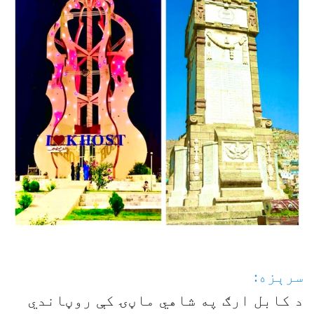
سرېزه:
د کابل ارګ په شاهي ماڼۍ کې روڼاندي