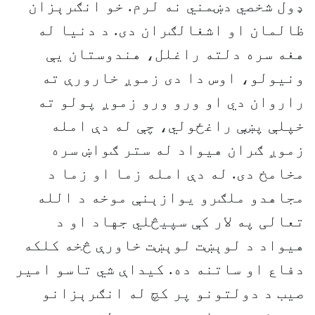
ډول شخصي دښمني نه لرم. خو انګرېزان
ظالمان او اشغالګران دی. د دنیا له
هغه سره دلته راغلل، هندوستان یې
ونیولو، اوس دا دی زموږ خارورې ته
راروان دي او ورو ورو زموږ پولو ته
خپلې پښې راغځولي، چې له دې امله
زموږ ګران هیواد له ستر ګواښ سره
مخامخ دی. له دې امله زما او زما د
مجاهدو ملګرو یوازېنې موخه د الله
تعالی په لار کې سپیڅلي جهاد او د
هیواد د لوېښت لوېښت خاورې څخه کلکه
دفاع او ساتنه ده. کیداې شي تاسو امیر
صیب د دولتونو پر کچ له انګرېزانو