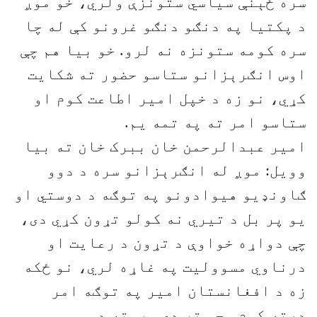
سره ځېنې سیاسي ستونزې ولري، خو موږ
د پکتیا په دنګو دنګو غرونو کې له چا
سره کومه ستونزه نه لرو. خو بیا هم چې
اوس انګرېزانو ستاسو حضور ته شکایت
کړي، نو زه د خپل امیر اطاعت کوم او
ستاسو امر ته په تمه یم.
امیر عبدالرحمن خان ببرک خان ته بیا
وویل: موږ له انګرېزانو سره د دوو
ګاونډیو هیوادونو په توګه د دوستي او
یو پر بل د تیري نه کولو تړون کړي دی،
چې دواړه خواوې د تړون د رعایت او
درناوي مسوولیت په غاړه لري، نو ځکه
زه د افغانستان امیر په توګه امر
درته کوم، چې تر دې ورسته د