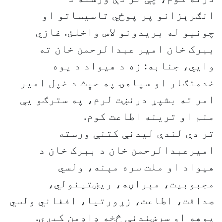
انګرېزانو پر پوځي تاسیساتو او
چونیو له بریدونو لاس واخلئ. غازي
ببرک خان امیر عبدالرحمن خان ته
وایي، جنابه: زه د هیواد د یوه
خدمتګار او سپاهۍ په حیٍث د خپل امیر
امر ته بشپړ درنښت لرم، په سترګو یې
منم او ترینه اطاعت کوم.
تر دې لندې لیدنې کتنې ورسته
امیرعبدالرحمن خان د ببرک خان د
هیواد او ملت سره مېنه، ولسي
مجبوبیت، مېراڼه، ریښتینولي،
صداقت، اطاعت، زړورتیا، افغاني ولسي
پوهه او سرښندنې څخه ډاډمن کیږي.