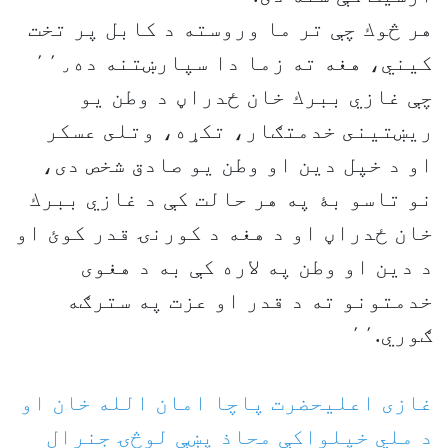
هر څوك چې تر ما وروسته د كابل پر تخت
كيني، هغه ته زما دا سپارښتنه ده٬٬٫
چې غازي ببرك خان ځدراڼ د وطن يو
ريښتينى خدمتګار، تكړه، وتلى عسكر
او د خپل دين او وطن يو صادق شخص دى،
نو تاسو بۀ په هر حالت كې د غازي ببرك
خان ځدراڼ او د هغه د كورنۍ قدر كوئ او
د دين او وطن په لاره كې به د هغوى
خدمتونو ته د قدر او عزت په سترګه
ګوري.٬٬
غازی اعلیحضرت پاچا امان الله خان او
د ملي خپلواکې محاذ پښې لوڅۍ جنرال