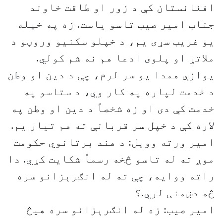
افغانستان کې د زور او طاقت خاوند
جناب امیر صیب تاسو یاست. زه په خپله
یو غریب سړی یم، د خپلو سکنیو وروڼو د
ملاتړ او پلوی ادعا هم نه شم کولي.
یوازې همدا یو سر لرم، چې د دین او وطن
د خدمت لپاره په کار وي، د ستاسو په
خدمت کې دی او زه شخصاً د دین او وطن په
لاره کې د خپل سر قربانې ته هم تیار یم.
امیر ورته وویل: د هند برتانوي حکومت
موږ ته له تاسو څخه رسماً شکایت کړي. دا
راته ووایه، چې ته له انګرېزانو سره
څه دښمنی لري.؟
امیر صیب: زه له انګرېزانو سره هیڅ