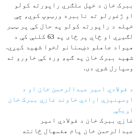
ببرک خان د خپل ملګري راپورته کولو
او ژغورلو ته ناببره ورټوپ کوي، چې
خپله د راپورته کولو په حال کې پر ټټر
لګیږي او ځاي پر ځای په 63 کلنې کې د
هیواد جاهلو دښمنانو لخوا شهید کیږي.
شهید ببرک خان په ګېډ وره کې خاورو ته
وسپارل شوي دی.
د فولادي امیر عبدالرحمن خان او د
اوسپنېزې ارادې خاوند غازي ببرک خان
اړیکې
غازي ببرک خان د فولادي امیر
عبدالرحمن خان پام هغمهال ځانته