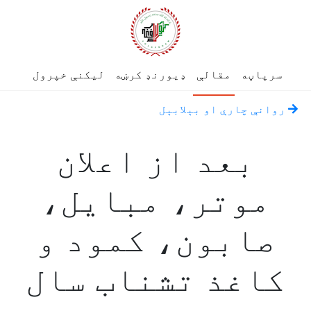
سرپاڼه
مقالې
ډیورنډ کرښه
لیکنې خپرول
روانې چارې او بېلابېل
بعد از اعلان
موتر، مبایل،
صابون، کمود و
کاغذ تشناب سال