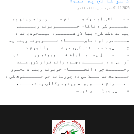
01.12.2025
- سید عبیدالله نادر
د ســـاقی او د ډک جــــام خــــوبونه وینم په
نشــــو کې د ناکام خـــــــوبونه ویــــنم
پیاله ډکه کړم بیا لاړ شـــــم، بیــخودۍ ته د
ســــحر، او د ماښــــــام خــــوبونه وینم په
څــــپو د سمــندر کې، هر خــــوا اوړم د
ســـاحـــل په دود آرام خـــوبونه ویـــــنم
آرامی د درســـــت وجـود رانه فرار کړي هـغه
وخـــــت چې د انجـــــام خوبونه وینم د مخلوق
خـــدمت ته مــلا می ده چورماته خو خـــــلوت کې د
احـــرام خـــوبونه وینم سوکالۍ په تمـــه،
شـــپی ورځـــي تیر...