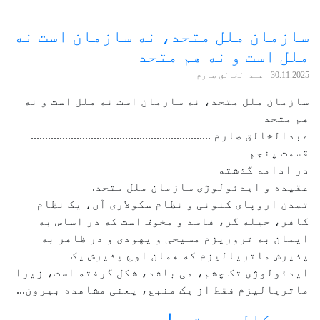
سازمان ملل متحد، نه سازمان است نه
ملل است و نه هم متحد
30.11.2025
- عبدالخالق صارم
سازمان ملل متحد، نه سازمان است نه ملل است و نه
هم متحد
عبدالخالق صارم ...............................................................
قسمت پنجم
در ادامه گذشته
عقیده و ایدئولوژی سازمان ملل متحد.
تمدن اروپای کنونی و نظام سکولاری آن، یک نظام
کافر، حیله گر، فاسد و مخوف است که در اساس به
ایمان به تروریزم مسیحی و یهودی و در ظاهر به
پذیرش ماتریالیزم که همان اوج پذیرش یک
ایدئولوژی تک چشم، می باشد، شکل گرفته است، زیرا
ماتریالیزم فقط از یک منبع، یعنی مشاهده بیرون...
د سو کالۍ په تمه!