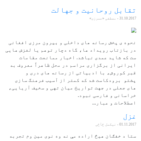
تقابل روحانیت و جهالت
31.10.2017
- مصطفی «عمرزی»
نحوه ی پخش رسانه های داخلی و بیرون مرزی افغانی
در بازتاب رویداد ها، گاه دچار توهم یا لغزش هایی
ست که شاید عمدی نباشد. اخبار ممانعت مقامات
ایرانی از برگزاری مراسم در محل ظاهراً معروف به
قبر کوروش، با ادبیاتی از رسانه های دری و
پشتو برودکاست شد که کمتر از آسیب فرهنگ سازی
های جعلی در جهت تواریخ میان تهی و سخیف آریایی،
خراسانی و فارسی نبود.
اصطلاحات و عبار...
غزل
01.11.2017
- نیکمل ځآځی
ستا د خفګان هيڅ اراده مې نه وه نوی مين وم تجربه