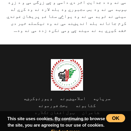
مې نه وه د جدايۍ اثر دې داسې و چې زړګی مې و د زړه
ټوټه مې نه وه بس مجبوري وه بله لاره نه وه کړې له
مينې نه توبه مې نه وه يواځې ستا غم پريشان غوندې
کړم جانانه بله انديښنه مې نه وه نيکمله خير دی
خفه کيږې به نه مينه چې ومې نکړه زده مې نه وه...
سرپاڼه
اسلامي‌ښونه
ډیورنډ‌کرښه
کتابونه
بحث فورمونه
شاعران
ټول افغان تګلاره
OK
This site uses cookies. By continuing to browse
tolafghan@gmail.com
the site, you are agreeing to our use of cookies.