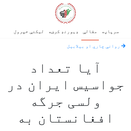
سرپاڼه
مقالې
ډیورنډ کرښه
لیکنې خپرول
روانې چارې او بېلابېل
آیا تعداد
جواسیس ایران در
ولسی جرگه
افغانستان به