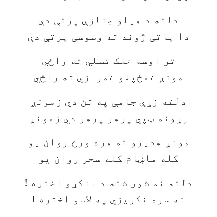
دلته د هیلو جنازې پرتې دې
دا پاتې ژوند ته وسوسې پرتې دې
تر اوسه خلک تسلي ته راځي
مونږ غمځپلو غمرازي ته راځي
دلته زړې جامې په تن دي زمونږ
زړونه ټپي پرهر پرهر دي زمونږ
مونږ هدیرو ته هره ورځ روان یو
کله ماښام کله سحر روان یو
دلته نه شور شته د بنکړو اختره !
نه سره نکریزي په لاسو اختره !