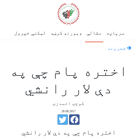
سرپاڼه
مقالې
ډیورنډ کرښه
لیکنې خپرول
شعرونه
اختره پام چې په
دې لار رانشي
کوچۍ احمدزۍ
28.08.2017
اختره پام چې په دې لار رانشي