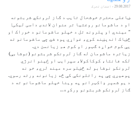
29.08.2017
- افغان تحرک
ښاغلی محترم خوشحال تایب د ګاز لرونکي شربتونه
او د ماشومانو روغتيا تر عنوان لاندی داسی لیکی:
" میندې او پلرونه تل د خپلو ماشومانو د خوراک او
څښاک اندېښنه کوي، غواړي پوه شي چې ماشومانو ته
یې کوم خواړه ګټور او کوم هم زیانمن دي.
زیاتره ماشومان له ګاز لرونکو شربتونو (نوشابې)
لکه فانتا، کوکاکولا، سپرایټ او ځينو انرژي
لرونکو نوشابو له څښلو سره مینه لري، خو نه
پوهیږي چې په راتلونکې کې څه زیانونه ورته رسوي.
د یو شمېر ډاکټرانو په وینا خپلو ماشومانو ته د
ګاز لرونکو شربتونو ورکړه...