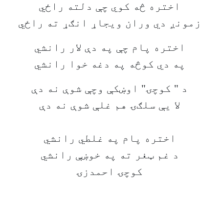
اختره څه کوي چې دلته راځي
زمونږ دي وران ویجاړ انګړ ته راځي
اختره پام چې په دې لار رانشي
په دي کوڅه په دغه خوا رانشي
د " کوچۍ" اوښکې وچې شوې نه دې
لا يې سلګۍ هم غلې شوې نه دې
اختره پام په غلطي رانشي
د غم ټغر ته په خوښې رانشي
کوچۍ احمدزۍ