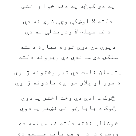
په دي کوڅه په دغه خوا رانشي
دلته لا اوښکې وچې شوې نه دې
د غم سیلۍ لا ودریدلې نه دې
ډیوې دې مړې توره تیاره دلته
سلګۍ دې ساندې دې ویرونه دلته
یتیمان ناست دي تیر وختونه ژاړي
د مور او پلار خواږه یادونه ژاړي
څوک د ادې دي وخت اختر یادوي
څوک د بابا ځواني نښتر یادوي
خوشالې نشته دلته غم میلمه ده
ورسره درد او هم ماتم میلمه ده