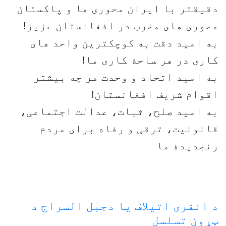
دقیقتر با ایران محوری ها و پاکستان
محوری های مخرب در افغانستان عزیز!
به امید دقت به کوچکترین واحد های
کاری در هر ساحۀ کاری ما!
به امید اتحاد و وحدت هر چه بیشتر
اقوام شریف افغانستان!
به امید صلح، ثبات، عدالت اجتماعی،
قانونیت، ترقی و رفاه برای مردم
رنجدیدۀ ما
د انقری اتیلاف یا دجبل السراج د
ټړون تسلسل