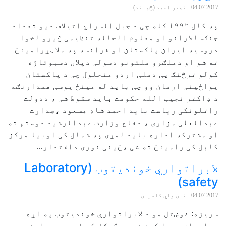
04.07.2017
- نصیر احمد (څپاند)
په کال ۱۹۹۲ کله چی د جبل السراج اتیلاف دیو تعداد
جنګسالارانو او معلوم الحاله تنظیمی څیرو لخوا
دروسیه ایران پاکستان او فرانسه په ملاټړرامینځ
ته شو او دملګرو ملتونو دسولی دپلان دسبوتاژه
کولو ترڅنګ یی دملی اردو منحلول چی د پاکستان
یواځینی ارمان وو چی باید له مینځ یوسی همدارنګه
د ډاکتر نجیب الله حکومت باید سقوط شی ، ددولت
راتلونکی ریاست باید احمد شاه مسعود ،صدارت
عبدالعلی مزاری ، دفاع وزارت عبدالرشید دوستم ته
او مشترکه اداره باید لمړی په شمال کی اوبیا مرکز
کابل کی رامینځ ته شی ،ځینی نوری داقتدار...
لابراتواري خوندیتوب (Laboratory
safety)
04.07.2017
- خان ولي کامران
سریزه: غوښتل مو د لابراتوارې خوندیتوب په اړه
معلومات پیدا کړم خو په ګوګل کې له ډېرو پلټنو