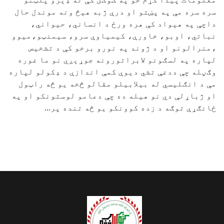
سره سره مې په پښتو او درې ژبه هیڅ ونه موندل حال
داچې په هېواد کې هره ورځ د انساني، حیواني،
نباتي، اوبو، خاورې، کیمياوې سرو، سیمنټو،میوو
،منرالونو او د ژوند په نورو برخو کې د تشخیص
لپاره په لسګونو لابراتورونه جوړېږي نو ما غوره
وګڼله چې ددغې تشي دیوې کمې اندازې د ډکولو لپاره
مې د انګلیسي له بیلابیلو مقالو څخه یو څه راټول
او ژباړلې دي نو هیله ده چې دعامو لوستونکو او په
ځانګړې توګه د زده کوونکو یو څه تنده پر...