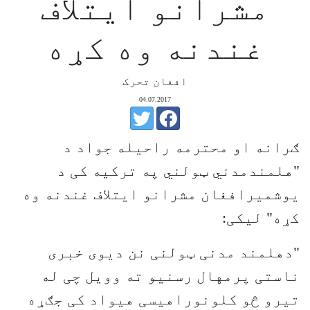
مشرانو ایتلاف
غندنه وه کړه
افغان تحرک
04.07.2017
ګرانه او محترمه راحیله جواد د
"هلمندمدني ټولني په ترکيه کی د
یوشمیرافغان مشرانو ایتلاف غندنه وه
کړه" لیکی:
"دهلمند مدنی ټولنی نن دیوی خبری
ناستی پرمهال رسنیو ته وویل چی له
تیرو څو کلونوراهیسی هیواد کی جګړه