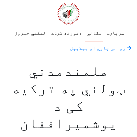
سرپاڼه
مقالې
ډیورنډ کرښه
لیکنې خپرول
روانې چارې او بېلابېل
هلمندمدني
ټولني په ترکيه
کی د
یوشمیرافغان