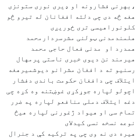
،بهرنی فشارونه او ډیری نوری ستونزی
هغه څه دی چی دلته افغانان له تیرو څو
کلونوراهیسی تری ځوریږی
هلمندمدنی ټولنی مشرسردارمحمد
همدرد او مدنی فعال حاجی محمد
هیرمند نن دیوی خبری ناستی پرمهال
رسنیو ته د افغان مشرانو دیوشمیرهغه
ایتلاف چی دافغان حکومت باندی دفشار
اچولو لپاره جوړکړی غوښتنه وه کړه چی
دغه ایتلاف دملی منافعو لپاره په ضرر
تمام سی او هیواد ژغورنی لپاره هیڅ
نوعه نسخه نسی کیدلای
هیره دی نه وی چی په ترکیه کې د جنرال