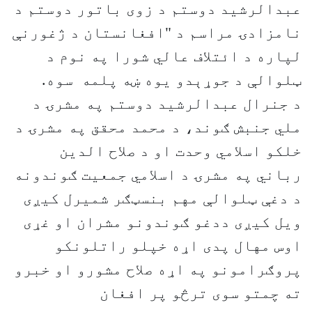
عبدالرشید دوستم د زوی باتور دوستم د
نامزادۍ مراسم د "افغانستان د ژغورنې
لپاره د ائتلاف عالي شورا په نوم د
ټلوالې د جوړېدو یوه ښه پلمه سوه.
د جنرال عبدالرشید دوستم په مشرۍ د
ملي جنبش ګوند، د محمد محقق په مشرۍ د
خلکو اسلامي وحدت او د صلاح الدین
رباني په مشرۍ د اسلامي جمعیت ګوندونه
د دغې ټلوالې مهم بنسټګر شمیرل کیږی
ویل کیږی ددغو ګوندونو مشران او غړی
اوس مهال پدی اړه خپلو راتلونکو
پروګرامونو په اړه صلاح مشورو او خبرو
ته چمتو سوی ترڅو پر افغان