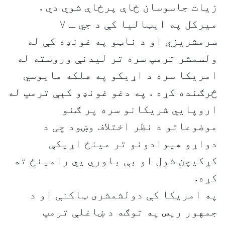
زیات جاسوسان ځاې پرځاې شوي دي .
ميرکل په ايټاليا کې د جي ـ ۷
سرمشریزي او د ناټو په غونډه کې له
ولسمشر ترمپ سره تر ليدنې وروسته له
امريکا سره د اړيکو په هلکه مايوسي
څرګنده کړه . په دغو غونډو کېې ترمپ له
اروپايي شريکانو سره پر ګنو
موضوعاتو د نظر اختلاف وښود چی د
دواړو هیوادونو تر مینځ اړیکې
کړکیچن شول او بې باوري یي رامینځ ته
کړه.
په امریکا کې دولشمشری ټاکنې او د
جمهور ریس په توګه د ښاغلې ترمپ