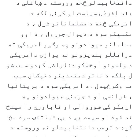
دانتخابیدلو څخه وروسته د ښاغلی د
هغه افرطی سیاست او کړنی لکه د
امریکې څخه د مسلمانانو شړل ، د
مکسیکو سره د دیوال جوړول ، د اوو
مسلمانو هیوادونو په وګړو امریکې ته
دراتللو بندیزونو نه یوازی دامریکی
د ولسونو اوخلکو دناراضی کېدو سبب شو
ل بلکه د ناتو دمتحدینو دخپګان سبب
هم وګرځیدل . د امریکې سره د بریتانیا
، فرانسې او د جرمنې هیوادونو په
اړیکو کې سوړوالی او ناباوري را مینځ
ته شوه او سیمه یي د بې ثباتئۍ سره مخ
کړه د ترمپ دانتخابیدلو نه وروسته د