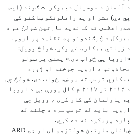
د آلمان د سوسيال ديموکرات ګوند (ايس
پي دي) مشر او په راتلونکو ټاکنو کې
صدراعظمۍ ته کانديد مارتين شولڅ هم د
ميرکل د څرګندونو په تقليد پر اروپا
د زياتي همکارۍ غږ وکړ. شولڅ وويل:
«اروپا یې ځواب دی.» یعني پر ټولو
محاذونو د اروپا جوخته او ژوره
همکاري ترمپ ته يو ښه ځواب دی. شولڅ چې
د ۲۰۱۲ تر ۲۰۱۷ م کال پورې یې د اروپا
په پارلمان کې کار کړی ، وويل چې
اروپا بايد له ترمپ سره د چلند له
پاره پریکړه نه ده کړي.
ښاغلی مارتین شولتزهم ای ار ډی ARD