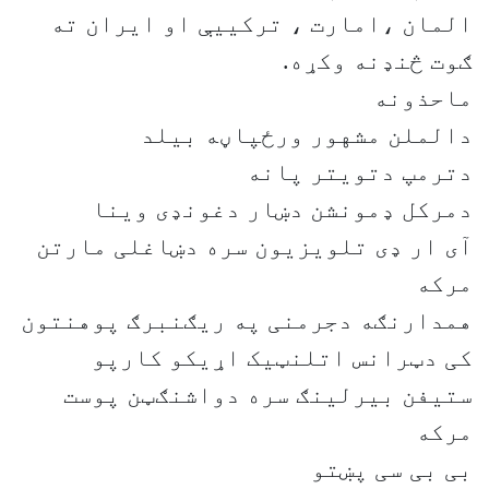
المان ،امارت ، ترکییې او ایران ته
ګوت څنډنه وکړه.
ماحذونه
دالملن مشهور ورځپاڼه بیلد
دترمپ دتویتر پانه
دمرکل ډمونشن دښار دغونډی وینا
آی ار ډی تلویزیون سره دښاغلی مارتن
مرکه
همدارنګه دجرمنی په ریګنبرګ پوهنتون
کی دټرانس اتلنټیک اړیکو کارپو
ستیفن بیرلینګ سره دواشنګټن پوست
مرکه
بی بی سی پښتو