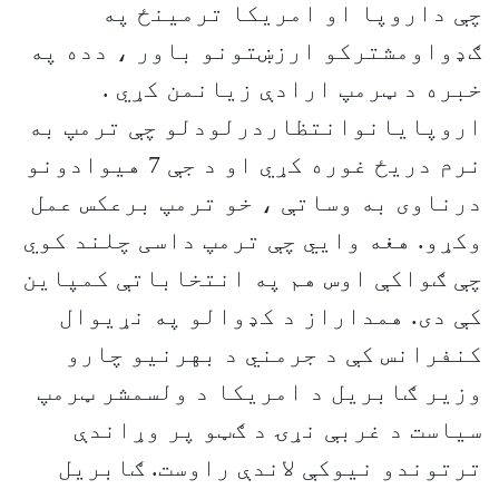
چې داروپا او امریکا ترمینځ په
ګډواومشترکو ارزښتونو باور ، دده په
خبره د ټرمپ ارادې زیانمن کړي .
اروپایانوانتظاردرلودلو چې ترمپ به
نرم دریځ غوره کړي او د جې 7 هیوادونو
درناوی به وساتې ، خو ترمپ برعکس عمل
وکړو. هغه وایي چې ترمپ داسی چلند کوي
چې ګواکې اوس هم په انتخاباتې کمپاین
کې دی. همداراز د کډوالو په نړیوال
کنفرانس کې د جرمني د بهرنیو چارو
وزیر ګابریل د امریکا د ولسمشر ټرمپ
سیاست د غربې نړۍ د ګټو پر وړاندې
ترتوندو نیوکې لاندې راوست. ګابریل