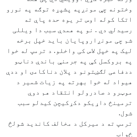
وختونه چې مونږپه پشپړه توګه په نورو
اتکا کوله اوس تر یوه حده پاې ته
رسیدلي دي . نو په همدې سبب دا ویللی
شم چی مونږاروپایان باید خپل برخه
لیک په خپل لاس کی واخلو. د ترمپ له خوا
په بروکسل کې په جرمنې باندې دناټو
ددفاعی لګښتونو د پلان دناکامۍ او ددې
هیواد له خوا بهرته په زیات شمیر د
موټرو د صادرولو انتقاد هم دوې
ترمینځ داړیکو دکړکیچن کیدلو سبب
شول.
ترمپ ته د ميرکل د مخالف کانديد شولڅ
ځواب