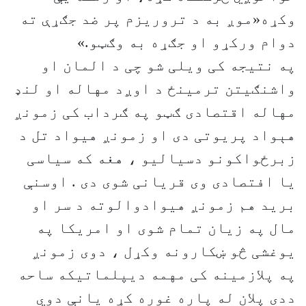
وکړه«موږ به د تروریزم پر ضد جګړې ته
دوام ورکړو او جګړه به وګټو.»
په نتیجه کی ویلی شو چی د المان او
واشنګیتن ترمینځ د اوږد مهاله او لنډ
مهاله اقتصادی ګټو په ګرداب کی زمونږ
هېواد پریوتی دی او زمونږ هیواد تل د
زبرځواکونو دسیالیو ، هغه که سیاسی
یا افتصادی وی قریانی شوی دی . اوسنې
برید هم زمونږ هیوادوالوته د سر او
مال په زیان تمام شوی او امریکا په
یوغشی څو ښکارونه وکړل ، دوی زمونږ
په پلازمینه کی مهمه دیپلماتیکه ساحه
ددی پلان له پاره غوره کړه یانې دوي