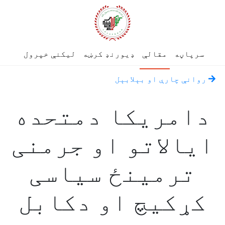
سرپاڼه
مقالې
ډیورنډ کرښه
لیکنې خپرول
روانې چارې او بېلابېل
دامریکا دمتحده
ایالاتو او جرمنی
ترمینځ سیاسی
کړکیچ او دکابل