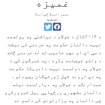
غمیزه
نصیراحمد( څپاند)
04.06.2017
د ۲۰۱۴کال د جولای د میاشتې په یولسمه
نیټه دالمان حکومت په جرمنی کی میشت
د سې اي ای مهم جاسوس ته له جرمنی څخه
د وتلو غوښتنه وکړه . په غبرګون کې د
جولای په دولسمه نیټه دامریکا حکومت
په دې اړوند خپل ژورخپګان وښودلو .
همدارنګه د جولای په دیارلسمه نیته
دالمان مشهورې ورځپاڼې بیل خبرورکړو
چی دالمان په وزارتونو کی دلسو نه