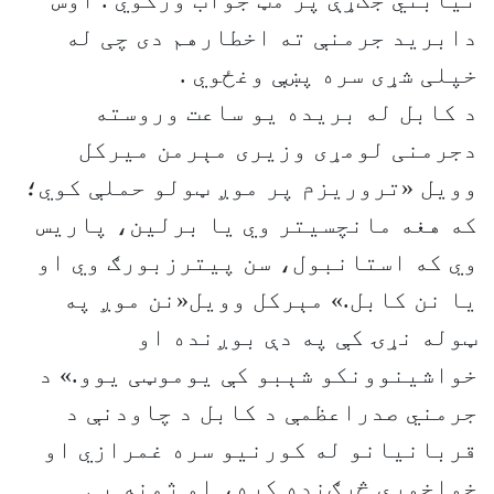
نیابتي جګړې پر مټ جواب ورکوي . اوس
دابرید جرمنې ته اخطارهم دی چی له
خپلی شړی سره پښې وغځوي .
د کابل له بریده یو ساعت وروسته
دجرمنی لومړی وزیری مېرمن میرکل
وویل «تروریزم پر موږ ټولو حملې کوي؛
که هغه مانچسیتر وي یا برلین، پاریس
وي که استانبول، سن پیترزبورګ وي او
یا نن کابل.» مېرکل وویل«نن موږ په
ټوله نړۍ کې په دې بوږنده او
خواشینوونکو شېبو کې یوموټی یوو.» د
جرمني صدراعظمې د کابل د چاودنې د
قربانیانو له کورنیو سره غمرازي او
خواخوږي څرګنده کړه، او ژمنه یې