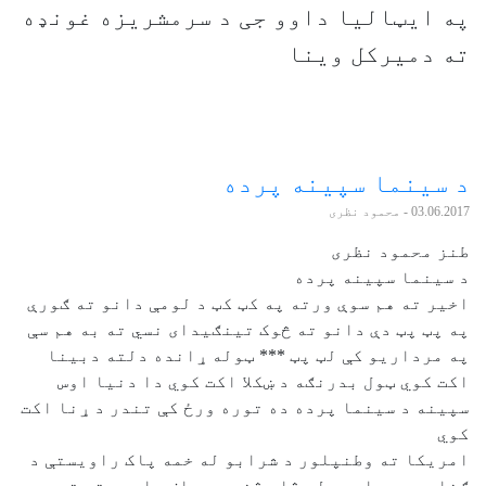
په ایټالیا داوو جی د سرمشریزه غونډه
ته دمیرکل وینا
د سینما سپينه پرده
03.06.2017
- محمود نظری
طنز محمود نظری
د سینما سپينه پرده
اخیر ته هم سوې ورته په کټ کټ د لومې دانو ته ګورې
په پټ پټ دې دانو ته څوک تینګیدای نسي ته به هم سې
په مرداریو کې لټ پټ *** ټوله ړانده دلته دبینا
اکت کوي ټول بدرنګه د ښکلا اکت کوي دا دنیا اوس
سپینه د سینما پرده ده توره ورځ کې تندر د ړنا اکت
کوي
امریکا ته وطنپلور د شرابو له خمه پاک راویستې د
ګناه د مرداریو له څاه څخه یې صاف را ویستې ته