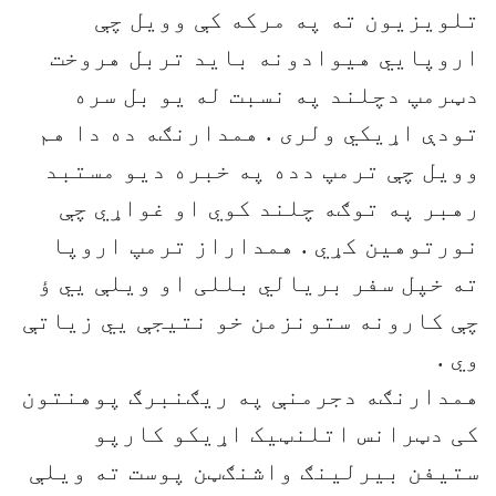
تلویزیون ته په مرکه کې وویل چې
اروپایي هیوادونه باید تربل هروخت
دټرمپ دچلند په نسبت له یو بل سره
تودې اړیکي ولری . همدارنګه ده دا هم
وویل چې ترمپ دده په خبره دیو مستبد
رهبر په توګه چلند کوي او غواړي چې
نورتوهین کړي . همداراز ترمپ اروپا
ته خپل سفر بریالي بللی او ویلې يي ؤ
چې کارونه ستونزمن خو نتیجې یي زیاتې
وي .
همدارنګه دجرمنې په ریګنبرګ پوهنتون
کی دټرانس اتلنټیک اړیکو کارپو
ستیفن بیرلینګ واشنګټن پوست ته ویلې