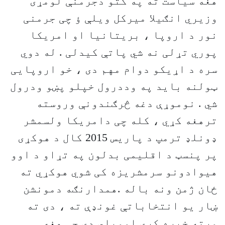
هغه سیاست ته په کتو دجرمنې لومړی
وزیري انګیلا میرکل ویلې ؤ چی جرمنی
نور د اروپا ، بریتانیا او امریکا
پوري تړلی نه شي پاتې کیدلی . له دوي
سره د اړیکو دوام مهم دی ، خو اروپایی
ټولنه باید په وددرول خپلو پښو ودرول
شي . نوموړې دغه څرګندونې وروسته
ترهغه کړي ، کله چی دامریکا ولسمشر
ډونلډ ترمپ د پاریس 2015 کال د هوکړی
پر پنسټ د اقلیمی بدلون په تړاو د اوو
هیوادونو سرمشریزه کی شوي هوکړي ته
ځان ژمن ونه باله .همدارنګه دمونشن
ښار یو انتخاباتې غونډې ته ، دی ته
ورته خبره کړي اوویلي دي چی هغه