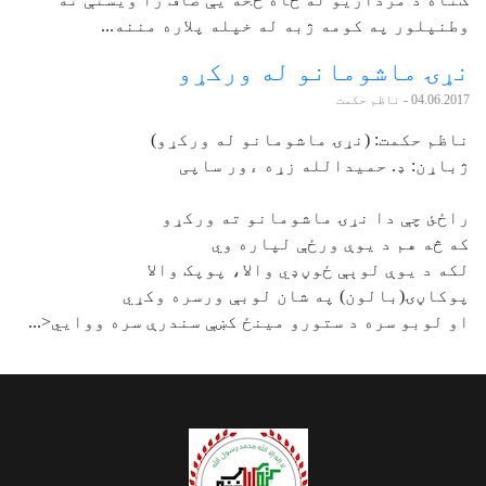
وطنپلور په کومه ژبه له خپله پلاره مننه...
نړۍ ماشومانو له ورکړو
04.06.2017
- ناظم حکمت
ناظم حکمت: (نړۍ ماشومانو له ورکړو)
ژباړن: ډ. حمیدالله زړه ءور ساپی
راځئ چې دا نړۍ ماشومانو ته ورکړو
که څه هم د یوې ورځې لپاره وي
لکه د یوې لوېې ځوڼډي والا، پوپک والا
پوکاڼۍ(بالون) په شان لوبې ورسره وکړي
او لوبو سره د ستورو مینځ کښې سندرې سره ووايي<...