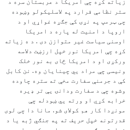
زیاته کړه چې امریکا د عربستان سره د
ستر نظامې قرارد په لاسلیکولو وښوده
چی ټرمپ په نړۍ کې جګړه غواړي او د
اروپا د امنیت له پاره د امریکا
اوسنی سیاست غیر متوازن دی . د ه زیاته
کړه چې امریکا نور خپل ارزښت دلاسه
ورکړی او د امریکا ځای به نور خلک
ونیسی چې مراد یي چینایان وه. نن کابل
کې د جرمنې سفارت مخې ته ستره چاوده
وشوه چې د سفارت ودانۍ یې تر ډیره
خرابه کړي او ورته یي ښودله چې
مونږدا کار هم کولای شو. مانا دا چی لوی
قدرتونه خپل حریف ته په جنګي ژبه یا د