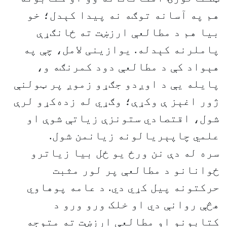
هم په آسانه توګه نه پیدا کېدل؛ خو
بیا هم د مطالعې ارزښت ته ځانګړې
پاملرنه کېدله. یوازینی لامل، چې په
هېواد کې د مطالعې دود کمرنګه و،
پایله یې د اوږدو جګړو زموږ پر ټولنې
ژور اغېز ې وکړې؛ وګړي له زده‌کړو لرې
شول، اقتصادي ستونزې زیاتې شوې او
علمي چاپېریالونه زیانمن شول.
سره له دې نن ورځ یو ځل بیا زیاترو
ځوانانو د مطالعې پر لور مثبت
حرکتونه پیل کړي دي. د عامه پوهاوي
هڅې روانې دي او خلک ورو ورو د
کتابونو او مطالعې ارزښت ته متوجه