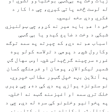
زیات وخت په بې‌ګټې بوختیاوو لګوي او
له لوست څخه پاتې کېږي، چې دا کار د
فکري ودې مخه نیسي.
خو دا هم باید هېر نه کړو، چې ټولنیزې
شبکې د وخت د ضایع کېدو یا بې ګټې
اسباب هم نه دي، که چېرته په سمه توګه
وکارول شي، د پوهې د ترلاسه کولو یوه
غوره سرچینه ګرځېدلی شي. اوس مهال ګڼ
شمېر لیکوالان، پوهان او فرهنګي کسان
په آنلاین بڼه خپل ګټور مطالب خپروي.
نو ستونزه یوازې په دې کې ده، چې ډېری
خلک ترې سمه او اغېزمنه ګټه نه اخلي.
په پخوانیو وختونو کې سره له دې، چې د
ټکنالوژۍ امکانات نه وو او کتابونه