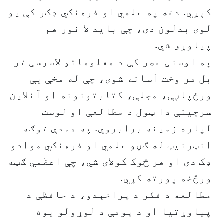
کېږي. دغه په علمي او فرهنګي ډګر کې يو
لوی بدلون دی، چې باید لا نور هم
پیاوړی شي.
په اوسنی عصر کې د معلوماتو لاسرسی تر
بل هر وخت آسانه شوی، چې له مخې یې
ورځپاڼې، مجلې، کتابتونونه او آنلاین
سرچینې دا ټول د مطالعې او لوست
لپاره زمینه برابروي. په همدې توګه
انټرنیټ له ګڼو علمي او فرهنګي موادو
ډک دی او هر څوک کولای شي، چې اعظمي ګټه
ورڅخه پورته کړي.
مطالعه د فکر د پراخېدو، د حافظې د
پیاوړتیا او د پوهې د لوړولو یوه