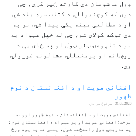
ډول ماشومان دې کارته ځیر کړي، چې
دوی له کوچنیوالي د کتاب سره بلد شي
او د مطالعې مینه پکې پیدا شي. نو په
دې توګه کولای شو، چې له خپل هېواد به
مو د ناپوهۍ ټغر ټول او په ځای یې د
روښانه او پرمختللي مشالونه غوړولي
وي.
افغاني هویت او د افغانستان د نوم
ظهور
31.05.2026
- سرلوڅ مرادزی
افغاني هویت او د افغانستان د نوم ظهور اوومه
برخه: افغاني هویت او پر هېواد د افغانستان نوم؛
په تدریجي ډول رامنځته شول، یعنې نه په یوه ورځ