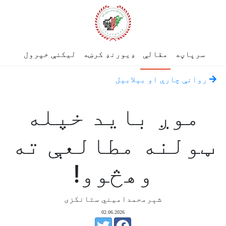
سرپاڼه
مقالې
ډیورنډ کرښه
لیکنې خپرول
روانې چارې او بېلابېل
موږ باید خپله
ټولنه مطالعې ته
وهڅوو!
شېرمحمدامیني ستانکزی
02.06.2026