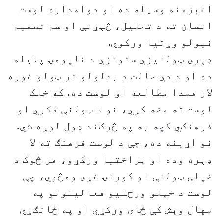
اغېزمنه وسیله ده او دوامداره لوست
انسان ته د تحلیل، څېړنې او سم تصمیم
نیولو وړتیا ورکوي.
ډېری ټولنیزې ستونزې د ناپوهۍ پایله
ده او د دې حالت د بدلولو تر ټولو غوره
لار همدا مطالعه او لوست ده. که خلک
لوست ته مخه کړي، نو د ټولنې فکري او
فرهنګي کچه به په څرګند ډول لوړه شي.
نو اړینه ده، چې د لوست فرهنګ ته لا
ډېره وده او پراختیا ورکړو، هر څوک د
خپلې ټولنې او کورنۍ غړی وهڅوي، چې
لوست د خپلو ورځنیو فعالیتونو په
مهال وېش کې ځای ورکړي او په ځانګړي