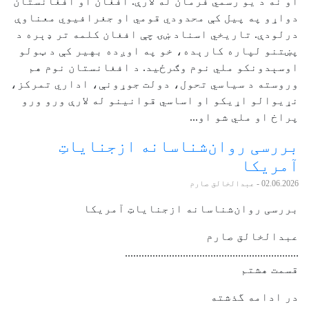
او نه د یو رسمي فرمان له لارې. افغان او افغانستان
دواړو په پیل کې محدودي قومي او جغرافیوي معناوې
درلودې. تاریخي اسناد ښۍ چې افغان کلمه تر ډېره د
پښتنو لپاره کارېده، خو په اوږده بهیر کې د ټولو
اوسېدونکو ملي نوم وګرځید. د افغانستان نوم هم
وروسته د سیاسي تحول، دولت جوړونې، اداري تمرکز،
نړیوالو اړیکو او اساسي قوانینو له لارې ورو ورو
پراخ او ملي شو او...
بررسی روان‌شناسانه ازجنایاتِ
آمریکا
02.06.2026
- عبدالخالق صارم
بررسی روان‌شناسانه ازجنایاتِ آمریکا
عبدالخالق صارم
...............................................................
قسمت هشتم
در ادامه گذشته