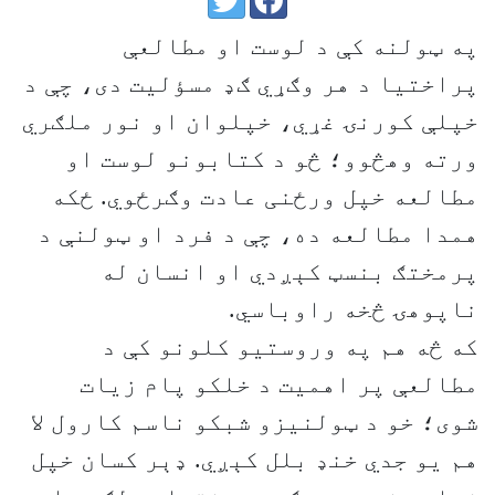
په ټولنه کې د لوست او مطالعې
پراختیا د هر وګړي ګډ مسؤلیت دی، چې د
خپلې کورنۍ غړي، خپلوان او نور ملګري
ورته وهڅوو؛ څو د کتابونو لوست او
مطالعه خپل ورځنی عادت وګرځوي. ځکه
همدا مطالعه ده، چې د فرد او ټولنې د
پرمختګ بنسټ کېږدي او انسان له
ناپوهۍ څخه راوباسي.
که څه هم په وروستیو کلونو کې د
مطالعې پر اهمیت د خلکو پام زیات
شوی؛ خو د ټولنیزو شبکو ناسم کارول لا
هم یو جدي خنډ بلل کېږي. ډېر کسان خپل