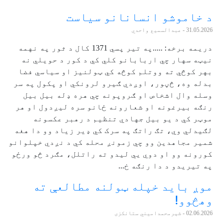
د خاموشو انسانانو سیاست
31.05.2026
- عبدالسمیع واحدي
دریمه برخه: .....په تیر پسي 1371 کال د ثور په نهمه
نیټه سهار چي اربابانو کلي کي د کور د حویلي نه
بهر کوڅي ته ووتلم کوڅه کي ټولنیز او سیاسي فضا
بدله وه، څڼور، اوږدي ګیرو لرونکي او پکول په سر
وسله وال اشخاص او ګروپونه چي هره ډله بیل بیل
رنګه بیرغونه او شعارونه ځانو سره لیږدول او هر
موټر کي د یو بیل جهادي تنظیم د رهبر عکسونه
لګیدلي وي، تګ راتګ په سرک کي ډير زیاد وو دا هغه
شمیر مجاهدین وو چي زمونږ محله کي د نږدي خپلوانو
کورونه وو او دوي يي لیدو ته راتلل، مګرد څو ورځو
په تیریدو د دا رنګه خ...
موږ باید خپله ټولنه مطالعې ته
وهڅوو!
02.06.2026
- شېرمحمدامیني ستانکزی