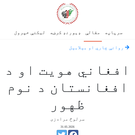
سرپاڼه
مقالې
ډیورنډ کرښه
لیکنې خپرول
روانې چارې او بېلابېل
افغاني هویت او د
افغانستان د نوم
ظهور
سرلوڅ مرادزی
31.05.2026