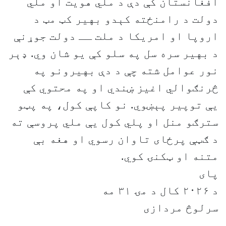
افغانستان کې دې د ملي هویت او ملي
دولت د رامنځته کېدو بهیر کټ مټ د
اروپا او امریکا د ملت ــ دولت جوړنې
د بهیر سره سل په سلو کې یو شان وي. ډېر
نور عوامل شته چې د دې بهیرونو په
څرنګوالي اغیز ښندي او په محتوي کې
یې توپیر پېښوي. نو کاپې کول، په پټو
سترګو منل او پلي کول یې ملي پروسې ته
د ګټې پرځای تاوان رسوي او هغه بې
متنه او ټکنۍ کوي.
پای
د ۲۰۲۶ کال د مۍ ۳۱ مه
سرلوڅ مردازی