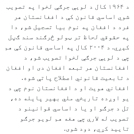
د ۱۹۶۴ کال د لویې جرګې لخوا په تصویب
شوي اساسي قانون کې د افغانستان هر
فرد د افغان په نوم بیا تسجیل شو، دا
په حقوقي لحاظ تر ټولو څرګند سند ګڼل
کېږي. د ۲۰۰۴ کال په اساسي قانون کې هم
چې د لویې جرګې لخوا تصویب شو، د
افغانستان هر تبعه افغان دی او افغان
د تابعیت قانوني اصطلاح پاتې شوه.
افغاني هویت او د افغانستان نوم چې د
یو اوږده تاریخي ملي بهیر پایله ده،
تل د جرګو او یا د اساسي قوانینو د
تصویب له لارې چې هغه هم لویو جرګو
تایید کړي، دود شوی.