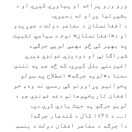
ورو ورو پراخه او پیاوړي کېږي او د
بشپړتیا پړاو ته رسېږي.
د افغانستان د معاصر دولت د جوړېدو
او د«افغانستان» نوم د سیاسي تثبیت
په بهیر کې څو مهمې لویې جرګې،
شوراګانې او دودیزې غونډې ډېري
اغیزمنې بلل کېږي. که څه هم په نننۍ
معنا د«لویه جرګه» اصطلاح په ټولو
پخوانیو پړاوونو کې رسمي نه وه، خو
افغان تاریخپوهانو دغه غونډې هم د
لویو جرګو په حیث یادې کړې دي.
۱ــ د ۱۷۴۷ کال د کندهار جرګه:
دا جرګه د معاصر افغان دولت د بنسټ