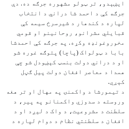
ایښېدو، تر ټولو مشهوره جرګه ده. دې
جرګه کې د احمد شا دراني د انتخاب
لپاره د کندهار د شیرسرخ سیمه کې
قبایلي مشرانو، روحانینو او قومي
مخوروغونډه وکړه. په جرګه کې احمدشا
بابا د ټولواک (پاچا) پتوګه غوره شو
او د دراني دولت بنسټ کېښودل شو چې
همدا د معاصر افغان دولت پيل ګڼل
کېږي.
د تیمورشا د واکمنۍ په مهال او تر هغه
وروسته د سدوزي واکمنانو په پیر، د
سلطنت د مشروعیت، د واک د لیږد او د
افغان د سلطنتي نظام د دوام لپاره د