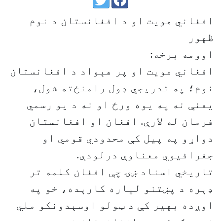
افغاني هویت او د افغانستان د نوم
ظهور
اوومه برخه:
افغاني هویت او پر هېواد د افغانستان
نوم؛ په تدریجي ډول رامنځته شول،
یعنې نه په یوه ورځ او نه د یو رسمي
فرمان له لارې. افغان او افغانستان
دواړو په پیل کې محدودي قومي او
جغرافیوي معناوې درلودې.
تاریخي اسناد ښۍ چې افغان کلمه تر
ډېره د پښتنو لپاره کارېده، خو په
اوږده بهیر کې د ټولو اوسېدونکو ملي