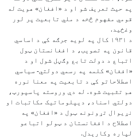
په حیث تعریف شو او د «افغان» هویت له
قومي مفهوم څخه د ملي تابعیت پر لور
وغځید.
د ۱۹۳۱ کال په لویه جرګه کې د اساسي
قانون په تصویب، د افغانستان ټول
اتباع د دولت تابع وګڼل شول او د
«افغان» کلمه په رسمي دولتي- سیاسي
اصطلاحاتو کې د تابعیت په معنا نوره
هم تثبیت شوه. له دې وروسته پاسپورټ،
دولتي اسناد، دیپلوماتیک مکاتبات او
نړیوال تړونونه ټول د «افغان» په
اصطلاح د افغانستان د ټولو اتباعو
لپاره وکارېدل.