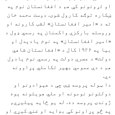
او تړونونو کې هم د افغانستان نوم په
ښکاره توګه کارول شوی. دوست محمد خان
ته د «امیر افغانستان» لقب کارونه او
وروسته بارکزي واکمنان په رسمي ډول د
«امیر افغانستان» په نوم یادېدل او
بیا په ۱۹۲۶ کال د «افغانستان شاهي
دولت» د عصري دولت په رسمي نوم یادول
هم د دې عمومي بهیر تکاملي پړاوونه
دي.
دا ټوله پروسه ښۍ چې د هېوادونو او
دولتونو نومونه او ملي هویتونه یوه
ژوندۍ پروسه ده. له یو ځایه پیلېږي،
په څو پړاونو کې بډایه او غني کېږي او