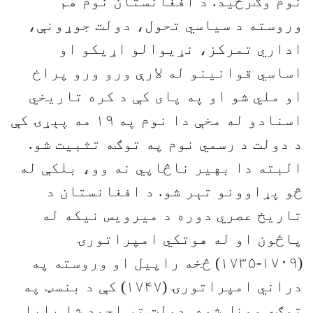
نوم وګرځید. د افغانستان نوم هم
وروسته د سیاسي تحول، دولت جوړونې،
اداري تمرکز، نړیوالو اړیکو او
اساسي قوانینو له لارې ورو ورو پراخ
او ملي شو او په پای کې د کره تاریخي
اسنادو له مخې دا نوم په ۱۹ مه پېړۍ کې
د دولت د رسمي نوم په توګه تثبیت شو.
البته دا بهیر ناڅاپي نه وو، بلکې له
څو پړاوونو تېر شو. د افغانستان د
تاریخ عصري دوره د میرویس نیکه له
پاڅون او له هوتکي امپراتورۍ
(۱۷۰۹-۱۷۳۵) څخه راپیل او وروسته په
دراني امپراتورۍ (۱۷۴۷) کې د بنسټ په
توګه ومنل شوه. دولت تر احمد شا بابا