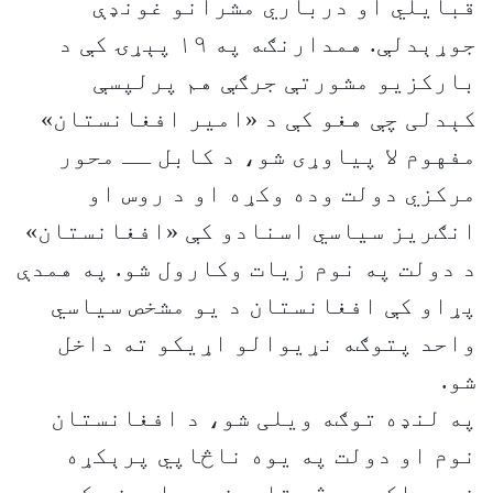
قبایلي او درباري مشرانو غونډې
جوړېدلې. همدارنګه په ۱۹ پېړۍ کې د
بارکزیو مشورتې جرګې هم پرلپسې
کېدلی چې هغو کې د «امیر افغانستان»
مفهوم لا پیاوړی شو، د کابل ــ محور
مرکزي دولت وده وکړه او د روس او
انګریز سیاسي اسنادو کې «افغانستان»
د دولت په نوم زیات وکارول شو. په همدې
پړاو کې افغانستان د یو مشخص سیاسي
واحد پتوګه نړیوالو اړیکو ته داخل
شو.
په لنډه توګه ویلی شو، د افغانستان
نوم او دولت په یوه ناڅاپي پرېکړه