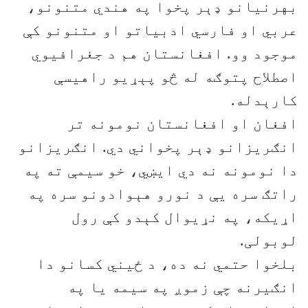
بهرنیانو ډېر پخوا په هندي متنونو،
عربي او فارسي ادبیاتو او متنونو کې
موجود وو. افغانستان هم د جغرافیوي
اصطلاح پتوګه له څو پېړیو راهیسې
کارېدله.
افغان او افغانستان نومونه تر
انګریزانو ډېر پخواني دي. انګریزانو
دا نومونه نه دي ایښي، خو سیمې ته په
راتګ سره یې د نورو هېوادونو سره په
اړیکه، په نړیوال کېدو کې رول
لوبولی.
بلخوا حتمي نه ده، د ځیني کسانو دا
انګیرنه چې زموږ په سیمه یا په