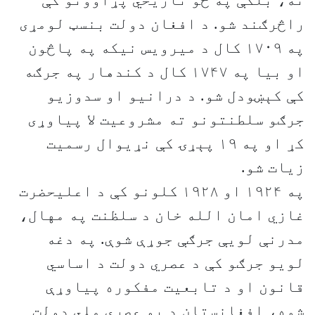
نه، بلکې په څو تاریخي پړاوونو کې
راڅرګند شو. د افغان دولت بنسټ لومړی
په ۱۷۰۹ کال د میرویس نیکه په پاڅون
او بیا په ۱۷۴۷ کال د کندهار په جرګه
کې کېښودل شو. د درانيو او سدوزیو
جرګو سلطنتونو ته مشروعیت لا پیاوړی
کړ او په ۱۹ پېړۍ کې نړیوال رسمیت
زیات شو.
په ۱۹۲۴ او ۱۹۲۸ کلونو کې د اعلیحضرت
غازي امان الله خان د سلظنت په مهال،
مدرنې لویې جرګې جوړې شوې. په دغه
لویو جرګو کې د عصري دولت د اساسي
قانون او د تابعیت مفکوره پیاوړې
شوه، افغانستان د یو عصري ملي دولت