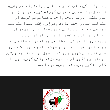
په ټولنه کې د لوست او مطالعې پراختیا د هر وګړي
ګډ مسؤلیت دی، چې د خپلې کورنۍ غړي، خپلوان او
نور ملګري ورته وهڅوو؛ څو د کتابونو لوست او
مطالعه خپل ورځنی عادت وګرځوي. ځکه همدا مطالعه
ده، چې د فرد او ټولنې د پرمختګ بنسټ کېږدي او
انسان له ناپوهۍ څخه راوباسي. که څه هم په
وروستیو کلونو کې د مطالعې پر اهمیت د خلکو پام
زیات شوی؛ خو د ټولنیزو شبکو ناسم کارول لا هم یو
جدي خنډ بلل کېږي. ډېر کسان خپل زیات وخت په بې‌ګټې
بوختیاوو لګوي او له لوست څخه پاتې کېږي، چې دا
کار د فکري ودې مخه نیسي. خو دا ه...