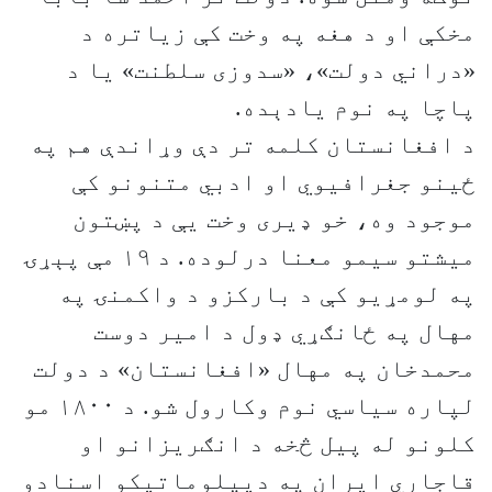
مخکې او د هغه په وخت کې زیاتره د
«دراني دولت»، «سدوزی سلطنت» یا د
پاچا په نوم یادېده.
د افغانستان کلمه تر دې وړاندې هم په
ځینو جغرافیوي او ادبي متنونو کې
موجود وه، خو ډیری وخت یې د پښتون
میشتو سیمو معنا درلوده. د ۱۹ مې پېړۍ
په لومړیو کې د بارکزو د واکمنۍ په
مهال په ځانګړي ډول د امیر دوست
محمدخان په مهال «افغانستان» د دولت
لپاره سیاسي نوم وکارول شو. د ۱۸۰۰ مو
کلونو له پیل څخه د انګریزانو او
قاجاري ایران په دیپلوماتیکو اسنادو