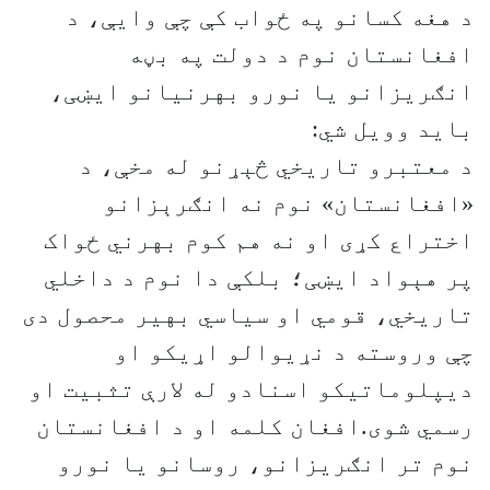
د هغه کسانو په ځواب کې چې وایې، د
افغانستان نوم د دولت په بڼه
انګریزانو یا نورو بهرنیانو ایښی،
باید وویل شي:
د معتبرو تاریخي څېړنو له مخې، د
«افغانستان» نوم نه انګرېزانو
اختراع کړی او نه هم کوم بهرني ځواک
پر هېواد ایښی؛ بلکې دا نوم د داخلي
تاریخي، قومي او سیاسي بهیر محصول دی
چې وروسته د نړیوالو اړیکو او
دیپلوماتیکو اسنادو له لارې تثبیت او
رسمي شوی.افغان کلمه او د افغانستان
نوم تر انګریزانو، روسانو یا نورو