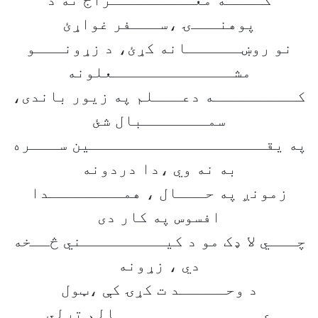
کــــه معـــــــــراج ته د
پوهنـــۍ ،ســـفر غواړئ
نو روښــــــانه کړئ، د زړونـــو
مشـــــــــــــعلونه
کـــــــــه دعـــلم په زیور باندی،
سمـــــــبال شئ
په یقـــــــــــــــــــین ســـره
به نه وي ،دا دردونه
زمونږ په حـــال ، همــــــــدا
افسوس په کار دی
چـــي لا ډک مو د کيـــــــــني څــخه
دي ، زړونه
د وحـــــد ت کړۍ کې ،ټول
عــــــــــــــــالم تړلي