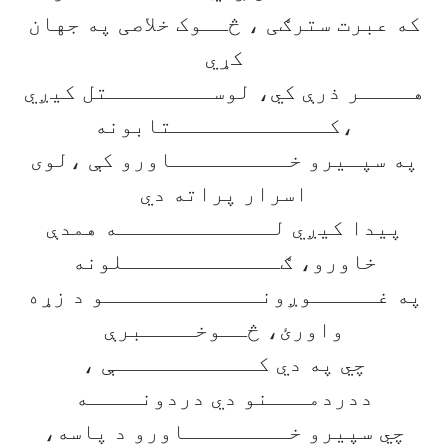
که عبرت سترګی ، څــوک خلاصی په جهان
کړي
هــــر ذرې کي، لوســــــــتل کیږي
،کــــــــــــتابونه
په سپـیرو خـــــــــاورو کې ،لوی
اسرار پراته دي
پیدا کیږي لــــــــــــه همدې
خاورو، ګــــــــــــلونه
په غـــــوږونــــــــــــو د زړه
واورئ، څــوخــــبرې
چي په دي کـــــــــــې ،
ددردمـــنو دي دردونــــه
چي سپیرو خــــــــاورو د پاسه،