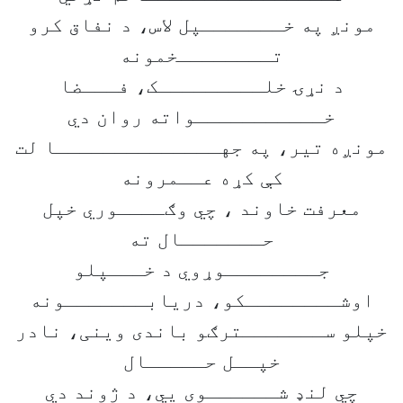
مونږ په خـــــــپل لاس، د نفاق کرو
تــــــــخمونه
د نړۍ خلـــــــــک، فـــضا
خـــــــــــواته روان دي
مونږه تیر، په جهــــــــــــــا لت
کې کړه عــمرونه
معرفت خاوند ، چي وګــــوري خپل
حـــــــال ته
جــــــــوړوي د خـــپلو
اوشــــــــکو، دریابـــــــونه
خپلو ســـــــترګو باندی وینی، نادر
خپــل حـــــال
چي لنډ شــــــوی یي، د ژوند دي