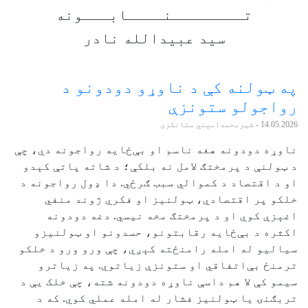
تــــــــنــــابـــونه
سید عبیدالله نادر
په ټولنه کې د ناوړو دودونو د
رواجولو ستونزې
14.05.2026
- شېرمحمدامیني ستانکزی
ناوړه دودونه هغه ناسم او بې‌ځایه رواجونه دي، چې
د ټولنې د پرمختګ لامل نه بلکې؛ د شاته پاتې کېدو
او د اقتصاد د کموالي سبب ګرځي. دا ډول رواجونه د
خلکو پر اقتصادي، ټولنیز او فکري ژوند منفي
اغېزې کوي او د پرمختګ مخه نیسي. دغه دودونه
اکثره د بې‌ځایه رقابتونو، حسدونو او ټولنیزو
سیالیو له امله رامنځته کېږي، چې ورو ورو د خلکو
ترمنځ بې‌اتفاقي او ستونزې زیاتوي. په زیاترو
سیمو کې لا هم داسې ناوړه دودونه شته، چې خلک یې د
تربګنۍ یا ټولنیز فشار له امله عملي کوي. که د