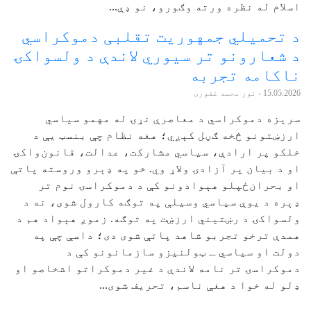
اسلام له نظره ورته وګورو، نو ډې...
د تحمیلي جمهوریت تقلبی دموکراسي
د شعارونو تر سیوري لاندې د ولسواکۍ
ناکامه تجربه
15.05.2026
- نور محمد غفوری
سریزه دموکراسي د معاصرې نړۍ له مهمو سیاسي
ارزښتونو څخه ګڼل کېږي؛ هغه نظام چې بنسټ یې د
خلکو پر ارادې، سیاسي مشارکت، عدالت، قانون‌واکۍ
او د بیان پر آزادۍ ولاړ وي. خو په ډېرو وروسته پاتې
او بحران‌ځپلو هېوادونو کې د دموکراسۍ نوم تر
ډېره د یوې سیاسي وسیلې په توګه کارول شوی، نه د
ولسواکۍ د رښتیني ارزښت په توګه. زموږ هېواد هم د
همدې ترخو تجربو شاهد پاتې شوی دی؛ داسې چې په
دولت او سیاسي ـ ټولنیزو سازمانونو کې د
دموکراسۍ تر نامه لاندې د غیر دموکراتو اشخاصو او
ډلو له خوا د هغې ناسم، تحریف شوی...