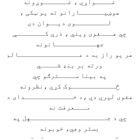
غــــواړي ، غــــــوږونه
هوښیــــــارانو ته یو ټکی ،
لــــــــوی دیــوان دی
چي هـــغوی ویني ، ذرې کـــــــې
جهــــــــــانونه
هر یو راز به د عـــــــــــــــالم
ورته بر بنډ شــــي
په بینا ســــترګو چي
څـــــــــــوک کړي ،نظرونه
هغوی لیري دي ،د خــــــــــــدای د
مـــعرفت نه
چي د جـــــــــــــــــــهل په
بستر وهي، خوبونه