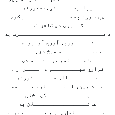
پرانیســـــتی،دفترونه
چي د زړه په ســــــــــــتر ګو،
ګــوري دي ګلشن ته
د عبــــــــــــــــــــــــرت په
غـــــوږو، آوري آوازونه
دلتـــــــــه هیڅ شئ، بــــی
حکمــــته، پیــدا نه دی
غواړي فهــــــــم د اســـرار ،
عــــــــالی فــــــکرونه
عبرت بین، له خـــــارو خــــسه
ټــــــــــــکي اخلی
غافــــــــــــــــلان په
تغــــــــافل ږدي ، قــــــدمونه