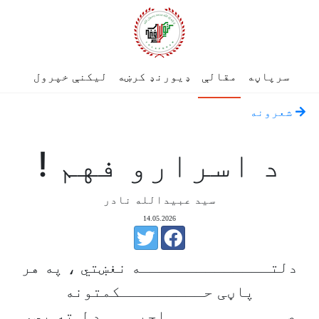
سرپاڼه
مقالې
ډیورنډ کرښه
لیکنې خپرول
شعرونه
د اسرارو فهم !
سيد عبيدالله نادر
14.05.2026
دلتــــــــــــــه نغښتي ، په هر
پاڼی حـــــــــکمتونه
صـــــــــــــاحبــــد ل ته یي،