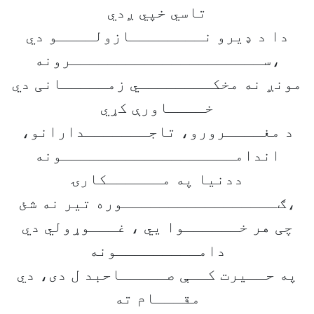
تاسي خپي ږدي
دا د ډیرو نــــــــازولــــو دي
،ســـــــــــــــــــــرونه
مونږ نه مخکــــــــي زمـــــانی دي
خــــاورې کړي
د مغــــرورو، تاجـــــــدارانو،
اندامـــــــــــــــــــونه
ددنیا په مــــــکارۍ
،ګـــــــــــــــــوره تیر نه شئ
چی هر خــــــوا یي ، غـــوړولي دي
دامـــــــــونه
په حــیرت کــې صـــــاحبد ل دی، دي
مقـــام ته