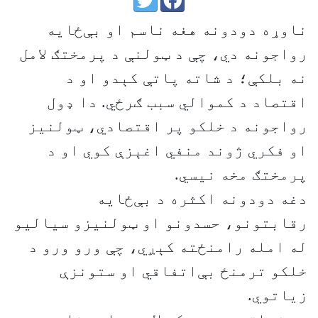
ناوړه دودونه هغه ناسم او بې‌ځایه
رواجونه دي، چې د ټولنې د پرمختګ لامل
نه بلکې؛ د شاته پاتې کېدو او د
اقتصاد د کموالي سبب ګرځي. دا ډول
رواجونه د خلکو پر اقتصادي، ټولنیز
او فکري ژوند منفي اغېزې کوي او د
پرمختګ مخه نیسي.
دغه دودونه اکثره د بې‌ځایه
رقابتونو، حسدونو او ټولنیزو سیالیو
له امله رامنځته کېږي، چې ورو ورو د
خلکو ترمنځ بې‌اتفاقي او ستونزې
زیاتوي.