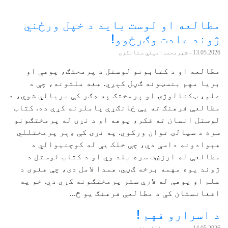
مطالعه او لوست باید د خپل ورځني
ژوند عادت وګرځوو!
13.05.2026
- شېرمحمدامیني ستانکزی
مطالعه او د کتابونو لوستل د پرمختګ، پوهې او
بریا مهم بنسټونه ګڼل کېږي. هغه ملتونه، چې د
علم، ټکنالوژۍ او پرمختګ په ډګر کې بریالي شوي، د
مطالعې فرهنګ ته یې ځانګړې پاملرنه کړې ده. کتاب
لوستل انسان ته فکر، پوهه او د نړۍ له پرمختګونو
سره د سیالۍ توان ورکوي. په نړۍ کې ډېر پرمختللي
هېوادونه داسې دي، چې خلک یې له کوچنیوالي د
مطالعې له ارزښت سره بلد وي او د کتاب لوستل د
ژوند یوه مهمه برخه ګڼي. همدا لامل دی، چې هغوی د
علم او پوهې له لارې ستر پرمختګونه کړي دي. خو په
افغانستان کې د مطالعې فرهنګ یو څ...
د اسرارو فهم !