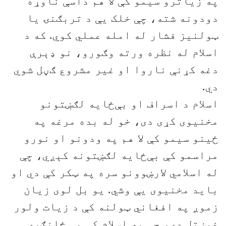
په زیاترو سیمو کې لا هم داسې ناوړه
دودونه شته، چې خلک یې د تربګنۍ یا
ټولنیز فشار له امله عملي کوي. که د
اسلام له نظره ورته وګورو، نو ډېرې
دغه کړنې ناروا او غیر مشروع ګڼل شوي
دي.
اسلام د اسراف او بې‌ځایه لګښتونو
مخنیوی کړی دی، خو له بده مرغه په
ځینو سیمو کې لا هم په ودونو او نورو
مراسمو کې بې‌ځایه لګښتونه کېږي، چې
له اسلامي لارښوونو سره په ټکر کې دي او
باید مخنیوی یې وشي. یو بل لوی زیان
زموږ په افغاني ټولنه کې د زیات ولور
غوښتل دي، چې په اسلام کې یې ځانګړی