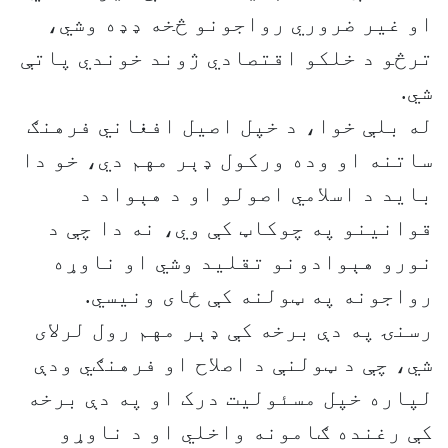
او غیر ضروري رواجونو څخه ډډه وشي،
ترڅو د خلکو اقتصادي ژوند خوندي پاتې
شي.
له بلې خوا، د خپل اصیل افغاني فرهنګ
ساتنه او وده ورکول ډېر مهم دي، خو دا
باید د اسلامي اصولو او د هېواد د
قوانینو په چوکاټ کې وي، نه دا چې د
نورو هېوادونو تقلید وشي او ناوړه
رواجونه په ټولنه کې ځای ونیسي.
رسنۍ په دې برخه کې ډېر مهم رول لرلای
شي، چې د ټولنې د اصلاح او فرهنګي ودې
لپاره خپل مسئولیت درک او په دې برخه
کې رغنده ګامونه واخلي او د ناوړو