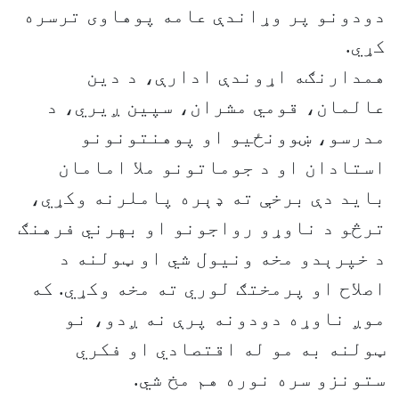
دودونو پر وړاندې عامه پوهاوی ترسره
کړي.
همدارنګه اړوندې ادارې، د دین
عالمان، قومي مشران، سپین ږیري، د
مدرسو، ښوونځیو او پوهنتونونو
استادان او د جوماتونو ملا امامان
باید دې برخې ته ډېره پاملرنه وکړي،
ترڅو د ناوړو رواجونو او بهرني فرهنګ
د خپرېدو مخه ونیول شي او ټولنه د
اصلاح او پرمختګ لوري ته مخه وکړي. که
موږ ناوړه دودونه پرې نه ږدو، نو
ټولنه به مو له اقتصادي او فکري
ستونزو سره نوره هم مخ شي.