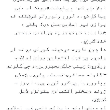
نوم مهر دی او باید د شریعت له مخې
وټاکل شي. د لوړو ولورونو غوښتنه نه
یوازې غیر اسلامي عمل دی؛ بلکې د
ځوانانو د ودونو په وړاندې هم ستر
خنډ ګرځي.
دا ډول ناوړه دودونه کورنۍ دې ته اړ
باسي، چې خپل اقتصادي توان له لاسه
ورکړي؛ ځینې خلک مجبورېږي، چې کلونه
– کلونه مسافرۍ ته مخه وکړي، ځمکې
وپلوري یا یې ګرو کړي، چې دا ټول د
ژوند د سختو اقتصادي ستونزو لامل
ګرځي.
له همدې امله باید له داسې غیر اسلامي