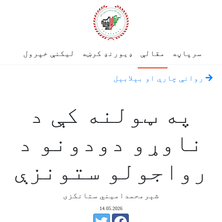
سرپاڼه
مقالې
ډیورنډ کرښه
لیکنې خپرول
روانې چارې او بېلابېل
په ټولنه کې د
ناوړو دودونو د
رواجولو ستونزې
شېرمحمدامیني ستانکزی
14.05.2026