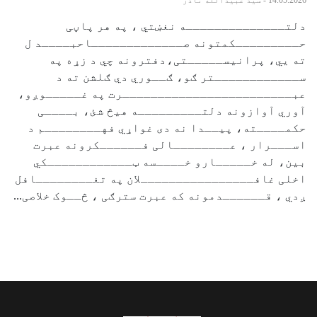
14.05.2026
- سيد عبيدالله نادر
دلتــــــــــــــه نغښتي ، په هر پاڼی
حـــــــــکمتونه صـــــــــــــاحبــــد ل
ته یي، پرانیســـــتی،دفترونه چي د زړه په
ســــــــــــتر ګو، ګــوري دي ګلشن ته د
عبــــــــــــــــــــــــرت په غـــــوږو،
آوري آوازونه دلتـــــــــه هیڅ شئ، بــــی
حکمــــته، پیــدا نه دی غواړي فهــــــــم د
اســـرار ، عــــــــالی فــــــکرونه عبرت
بین، له خـــــارو خــــسه ټــــــــــــکي
اخلی غافــــــــــــــــلان په تغــــــــافل
ږدي ، قــــــدمونه که عبرت سترګی ، څــوک خلاصی...