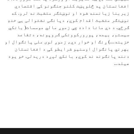
افغانستان په څلوېښت کلنو جنګونو کې اقتصادي
زیربنا زیانمنه شوه او نوښتګر متشبث نه لرو. که
نوښتګر متشبث اقدام کوي، دپانګی نشتوالی یې خنډ
ګرځي. د دې مانا داده چې زموږ مالي موسسات( بانکي
سیستم، بیمه، پورورکوونکی ګروپونه، دتقاعد
خزینه....‎) ړنګ او خوار دي، زموږ لوی ملی پانګوال او
بهرني پانګوال اوسنیو شرایطو کې د افغانستان
دننه پانګونه نه کوي، بانکي لېږد درېدلی. خو یوه
هیله...