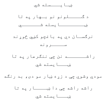
ښـایـــسته شي
د ګــــلونو نو بـهار په تا
ښــــــــایسته شــــــي
نرګسـان دي په باغچو کښي ځوړند
ســــرونه
راشــــــه نن چې ننګرهار په تا
ښـــایسته شي
مودې وشوي چې د زړه ښار مو دی، بد رنګه
راشه راشه چې دا ښــــار په تا
ښـــایسته شي