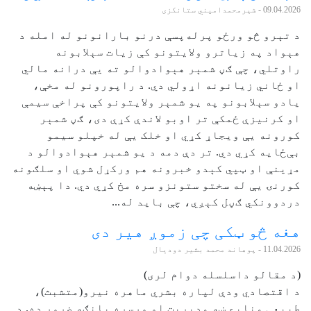
09.04.2026
- شېرمحمدامیني ستانکزی
د تېرو څو ورځو پرله‌پسې درنو بارانونو له امله د
هېواد په زیاترو ولایتونو کې زیات سېلابونه
راوتلي، چې ګڼ شمېر هېوادوالو ته یې درانه مالي
او ځاني زیانونه اړولي دي. د راپورونو له مخې،
یادو سېلابونو په یو شمېر ولایتونو کې پراخې سیمې
او کرنیزې ځمکې تر اوبو لاندې کړې دی، ګڼ شمېر
کورونه یې ویجاړ کړي او خلک یې له خپلو سیمو
بې‌ځایه کړي دي. تر دې دمه د یو شمېر هېوادوالو د
مړینې او ټپي کېدو خبرونه هم ورکړل شوي او سلګونه
کورنۍ يې له سختو ستونزو سره مخ کړي دي. دا پېښه
دردوونکي ګڼل کېږي، چې باید له...
هغه څو ټکی چی زموږ هیر دی
11.04.2026
- پوهاند محمد بشیر دودیال
(د مقالو داسلسله دوام لری)
د اقتصادي ودې لپاره بشري ماهره نیرو(متشبث)،
طبیعی منابع ښه مدیریت او ورسره پانګه ضرور ده. د