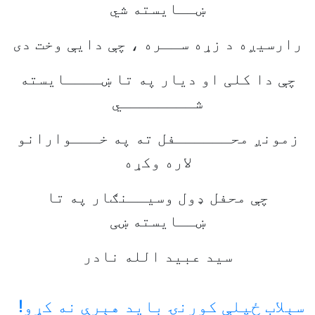
ښــایسته شي
رارسیږه د زړه ســره ، چې دایې وخت دی
چې دا کلی او ديار په تا ښــــایسته
شــــــــي
زمونږ محــــــفل ته په خـــوارانو
لاره وکړه
چې محفل ډول وسیــنګار په تا
ښــایسته ښی
سید عبید الله نادر
سېلاب ځپلې کورنۍ باید هېرې نه کړو!