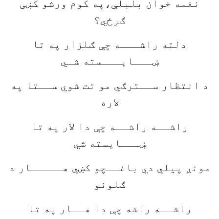
نغمه خوان بلبلې،په کوم ورشو کښی
ګرځي؟
دلته راشـــه چې ګلزار په تا
ښـــایـــسته شـي
د انتظار ســترګي مو تت شوي ســتا په
لاره
راشــه راشــه چې دا لار په تا
ښـــایسته شي
مونږ پیلي دي باغــچو کښي هـــــار د
ګلونو
راشــه راشه چې دا هــار په تا