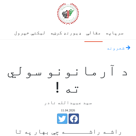
سرپاڼه
مقالې
ډیورنډ کرښه
لیکنې خپرول
شعرونه
د آرمانونو سولي
ته !
سيد عبيدالله نادر
11.04.2026
راشـه راشــــــه چې بهار په تا