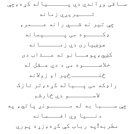
سـاقی وړاندي دي پـــــیاله کړه،چې
تـــیریږي زمانه
چې تیر نه شــي رانه عـــمر،
ډکــــوه می پـــــیمانه
هوښیاری دي زمـــــانه
کښي،پوهــانو ته عــذاب دی
خلاصــــوه می د دي عـقل له
ځنـــــــځیر او زولانه
راډکه می پــیاله کړه،تر نازک
لاســــــو دي ځارشم
چې ســـبا به له مـــــونږ پاتي، په
دنــیا وي افـــسانه
مطربه!په رباب کې کړه،زړه پوري