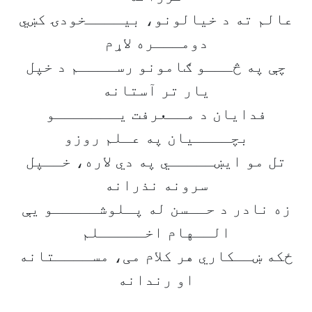
عالم ته د خیالونو، بیــــخودۍ کښي
دومـــره لاړم
چې په څـــو ګامونو رســــم د خپل
یار تر آستانه
فدایان د مــعرفت یـــــــو
بچــــیان په عـلم روزو
تل مو ایښـــــي په دي لاره، خــپل
سرونه نذرانه
زه نادر د حــسن له پـلوشـــــو یې
الــهام اخـــــلم
ځکه ښــکاري هر کلام می، مســــتانه
او رندانه