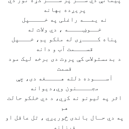
پیمانې دي ســر پر ســـر کړه نور دي
پریږده بهانه
نه یمــه راغلی په خــــپل
خــوښــــه ، دي ولات ته
پناه کــــړی له ملکو یم، خـــپل
قســـمت آب و دانه
د بدمستولاس کې پروت دی برخه لیک مود
قسمت
آســـوده دلته هــــغه دی، چې
مجــــنون وي،دیوانه
‎اثر په لیونو نه کړي، د دي خلکو حالت
هم
په دي حـال باندی ځوریږي ، تل عاقل او
فرزانه