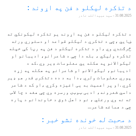
د تذکره لیکلو د فن په اړوند :
31.08.2025
- سید عبیدالله نادر
د تذکره لیکلو د فن په اړوند یو تذکره لیکونکي ته
ښايي ،چې د تذکرې د لیکلو قواعد او دستوري ورته
څرګندي وي ،او د تذکره لیکلو د فن په رڼا کې خپله
تذکره ولیکي ، بله دا چې د شاعرانو، ادیبانو او
لیکوالانو په هکله یي معلومات ډیر وي .که د
ادیبانو، لیکوالانو او شاعرانو په هکله په زړه
پوري معلومات ولري ،دا به د ده دتذکری قدر هم ډیر
کړي .او پر اهمیت به یی اغیزه وکړي ،او که د شاعر
داسي شعرونه، ادبی ټوټۍ ورسره وي چې هغه د چا لاس
ته نه وي ورغلي ، نو د اهل ذوق د خاوندانو د پاره
چې د هماغه شاعر...
د محبت له خونده نشو خبر :
31.08.2025
- سید عبیدالله نادر