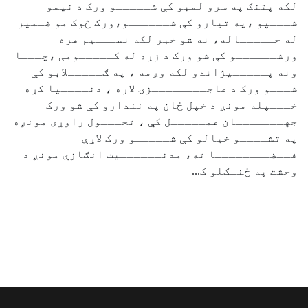
لکه پتنګ په سرو لمبو کې شـــــو ورک د نیمو
شـــپو ،په تیارو کې شــــــو،ورک څوک مو ضـمیر
له حـــــاله، نه شو خبر لکه نســـیم هره
ورشــــــو کې شو ورک د زړه له کـــــومی ،چـــا
ونه پـــــیژاندو لکه وږمه ، په ګـــــلابو کې
شـــو ورک د عاجــــــــزۍ لاره ، دنــــیا کړه
خـــپله مونږ د خپل ځان په نندارو کې شو ورک
جهـــــــان عمـــــل کې ، تحـــول راوړی مونږه
په تشــــو خیالو کې شـــــو ورک لاړې
فــضــــــــا ته، مدنــــــیت انګازې مونږ د
وحشت په ځنـګلو ک...