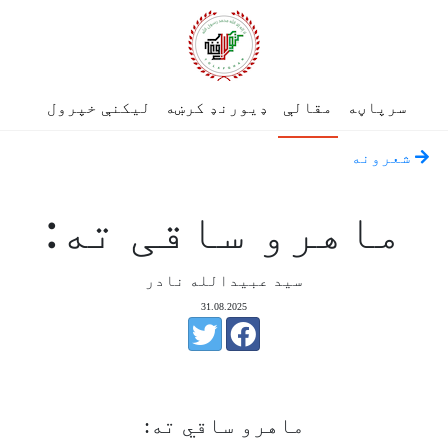
سرپاڼه
مقالې
ډیورنډ کرښه
لیکنې خپرول
شعرونه
ماهرو ساقی ته:
سید عبیدالله نادر
31.08.2025
ماهرو ساقي ته: