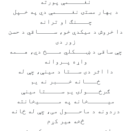
نغــــمې پورته
د بهار مستۍ نغــــمې دي په خـپل
چـــنګ او ترانه
دا خروش د میکدې خو، ســــاقي د حسن
زور دی
چې ساقی د ښـــکلي مـــخ دي، هــمه
واړه پـروانه
دا اثر دی ســتا د مینې، چې له
ځـــانه خـــبر نه یم
ګرځـــولۍ یم ســــتا مینې
میـــــخانه په مـــــیخانته
دردونه د ماحـــول می، چې له ځانه
څخه هیر کړم