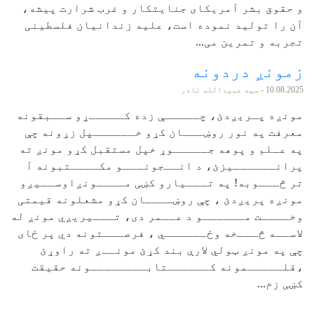
و حقوق بشر آمریکای جنایتکار و غرب شرارت پیشه،
آن را تولید نموده است، علیه زندانیان فلسطینی
تجربه و تمرین می...
زمونږ دردونه
10.08.2025
- سید عبیدالله نادر
مونږه پـریږدئ، چـــــې زده کـــــړو ســبقونه
معرفت په نور روښـــان کړو خــــــپل زړونه چې
په عـلم و پوهه جـــــوړ خپل مستقبل کړو مونږ ته
پرانــــــیزئ، د انــجونـــو مکــــتبونه آ
تر څـــوبه! په تـــیارو کښی مــــونږاوســیږو
مونږه پریږدئ ، چې روښــــان کړو مشعلونه قیمتی
وخــــت مــــــو د عــمر دی، تـــیریږي مونږ له
لاســه څـــخه وځــــــي ، فرصـــتونه دي پر ځای
چې په مونږ ټولي لارې بند کړئ مونــږ ته راوړئ
،قلـــــمونه کــــــتابــــــــونه حقیقت
کښی زم...