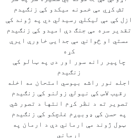
تش کړي مې خمونه ميکدو کې زنګيدم
ازل کې مې ليکلي رسيدلي دي په ژوند کې
تقدير سره مې جنګ دې اميدو کې زنګيدم
مستي او ځواني مې جدایی خاورې ايرې
کړه
چاپير رانه سور اور دی په ټالو کې
زنګيدم
اجله نور راشه بيوسي امتحان مه اخله
رقيب لاس کې نيولي زولنو کې زنګيدم
تصوير ته د نظر کړم انتها د تصور شي
په حسن کې ډوبيږم غلچکو کې زنګيدم
ټول ژوند مې ارماني دې د ارمان په
ارماني