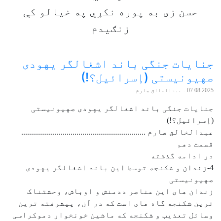
حسن زی به پوره نکړي په خيالو کې
زنګيدم
جنایات جنگی باند اشغالگر یهودی
صهیونیستی (إسرائیل؟!)
07.08.2025
- عبدالخالق صارم
جنایات جنگی باند اشغالگر یهودی صهیونیستی
(إسرائیل؟!)
عبدالخالق صارم ...............................................................
قسمت دهم
در ادامه گذشته
4-زندان و شکنجه توسط این باند اشغالگر یهودی
صهیونیستی
زندان های این عناصر ددمنش و اوباش، وحشتناک
ترین شکنجه گاه های است که در آن، پیشرفته ترین
وسائل تعذیب و شکنجه که ماشین خونخوار دموکراسی