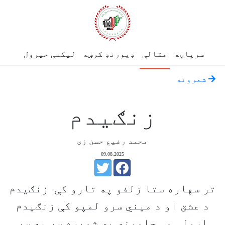
سرپاڼه
مقالې
ډیورنډ کرښه
لیکنې خپرول
شعرونه
زنګیدم
محمد رفیع حسن زی
09.08.2025
تر سهاره ستا زلفو په تارو کې زنګيدم
د عشق او د ميني سرو لمپو کې زنګيدم
اړولې مې جامونه بي شميره سر په سر