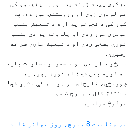
ورکوي يي. د ژوند په نورو اړتیاوو کې
هم لومړی زوی او وروستنۍ لور ده. په
کور کې د نجونو په اړه د تبعیض بنسټ
لومړی مور ږدي او پلرونه پر دې بنسټ
نورې پسخې ږدي او د تبعیض ماڼۍ سر ته
رسېږي.
د ښځو د ازادۍ او د حقوقو مساوات باید
له کوره پیل شي؛ له کوره بهر، په
ښوونځي، کارځای او ټولنه کې بشپړ شي!
د ۲۰۲۵ کال د مارچ ۸ مه
سرلوڅ مرادزی
به مناسبت 8 مارچ، روز جهانی فاسد