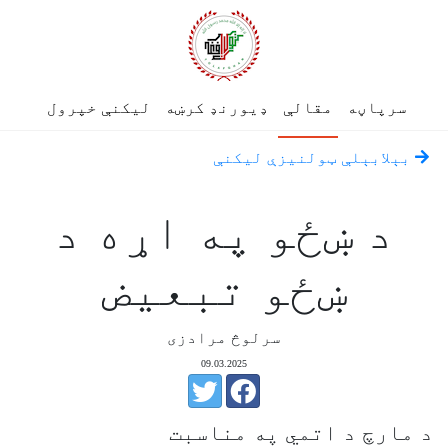
سرپاڼه
مقالې
ډیورنډ کرښه
لیکنې خپرول
بېلابېلې ټولنيزې ليکنې
د ښځو په اړه د
ښځو تبعیض
سرلوڅ مرادزی
09.03.2025
د مارچ د اتمي په مناسبت