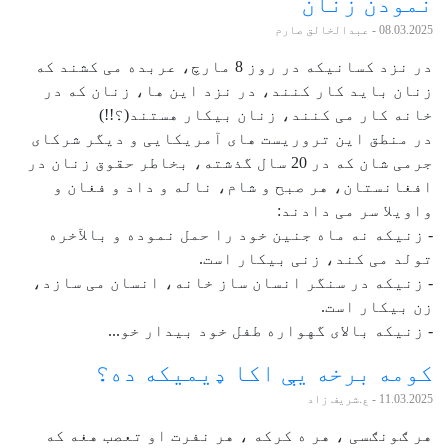
نمودن زنان
08.03.2025
- عبدالخالق صارم
در نزد کسانیکه در روز 8 مارچ، عربده می کشند که
زنان باید کار کنند، در نزد این ها، زنان که در
خانه کار می کنند، زنان بیکار هستند(؟!!)
در منطق این تروریست های آمریکایی و دیگر شرکای
جرمی شان که در 20 سال گذشته، بخاطر حقوق زنان در
افغانستان، هر صبح و شام، ناله و داد و فغان و
واویلا سر می دادند:
- زنیکه نه ماه جنین خود را حمل نموده و بالآخره
تولد می کند، زنی بیکار است.
- زنیکه در سنگر انسان ساز خانه، انسان می سازد،
زن بیکار است.
- زنیکه بالای گهواره طفل خود بیدار خو...
کومه برخه یې اکا ډیمیکه ده؟
11.03.2025
- ع.شریف زاد
هر ګونګسی ، هر ه کرکه ، هر نفرت او تعصب هغه که