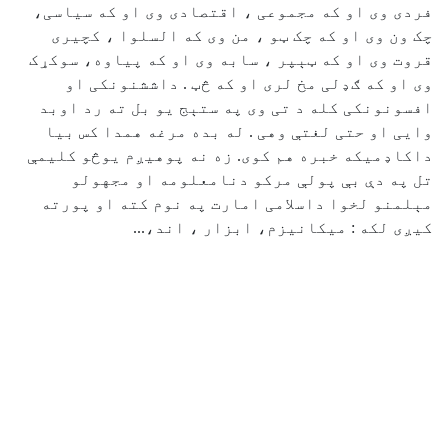
فردی وی او که مجموعی ، اقتصادی وی او که سیاسی،
چک ون وی او که چک ټو ، من وی که السلوا ، کچیری
قروت وی او که ټېپر ، سابه وی او که پیاوه، سوکړک
وی او که ګډلی مخ لری او که څټ . داششنونکی او
افسونونکی کله د تی وی په ستېج یو بل ته رد اوبد
وایی او حتی لغتې وهی . له بده مرغه همدا کس بیا
داکاډمیکه خبره هم کوی. زه نه پوهیږم يوڅو کلیمې
تل په دې بې پولې مرکو دنامعلومه او مجهولو
مېلمنو لخوا داسلامی امارت په نوم کته او پورته
کیږی لکه : میکانیزم، ابزار ، اند،...