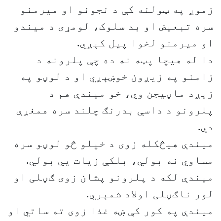
زموږ په ټولنه کې د نجونو او میرمنو
سره تبعیض او بد سلوک، لومړی د میندو
او میرمنو لخوا پیل کېږي.
دا له هیچا پټه نه ده چې پلرونه د
زامنو په زیږون خوښېږي او د لوڼو په
زیږد ماڼيجن وي، خو میندې هم د
پلرونو د داسې بدرنګ چلند سره همغږې
دي.
میندې هیڅکله زوی د خپلو څو لوڼو سره
مساوي نه بولي، بلکې زیات يي بولي.
میندې لکه د پلرونو پشان زوی ګڼلی او
لور ناګڼلی اولاد شمېري.
میندې په کور کې ښه غذا زوی ته ساتي او