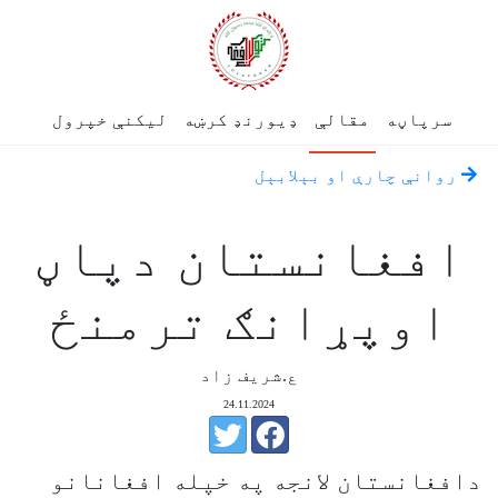
سرپاڼه
مقالې
ډیورنډ کرښه
لیکنې خپرول
روانې چارې او بېلابېل
افغانستان دپاڼ
اوپړانګ ترمنځ
ع.شریف زاد
24.11.2024
دافغانستان لانجه په خپله افغانانو