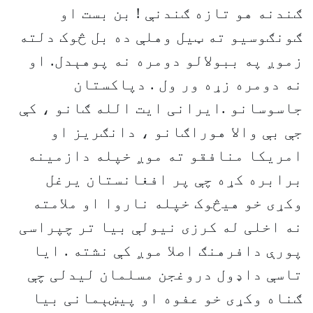
ګندنه هو تازه ګندنې ! بن بست او
ګونګوسیو ته ټیل وهلې ده بل څوک دلته
زموږ په ببولالو دومره نه پوهېدل. او
نه دومره زړه ور ول . دپاکستان
جاسوسانو .ایرانی ایت الله ګانو ، کې
جې بې والا هوراګانو ، دانګریز او
امریکا منافقو ته موږ خپله دازمینه
برابره کړه چې پر افغانستان یرغل
وکړی خو هیڅوک خپله ناروا او ملامته
نه اخلی له کرزی نیولې بیا تر چپراسی
پورې دافرهنګ اصلا موږ کې نشته . ایا
تاسې داډول دروغجن مسلمان لیدلی چې
ګناه وکړی خو عفوه او پیښېمانی بیا