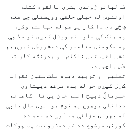
طالبانو ژوندۍ بشری بالقوه کتله
اونفوس له خپلې حلقې وویستلې چې هغه
ښځې دی دا کار یی هم له جهالته وکړ.
په جنګ کې حلوا نه ویشل کیږی خو ملا چې
په حکومتی معاملو کې دمشروطی نمرې هم
نشی اخیستلی ناکام او بدرنګه کار ته
لاس واچووه.
تعلیم او تربیه دیوه ملت ستون فقرات
ګڼل کیږی خو له بده مرغه دپیتاوی
خبریالً ذبیح الله خان یی نا اګاهانه
دداخلی موضوع په نوم جوابوی حال داچې
له بهرنۍ مؤلفې هم لوړ دی سمه ده
کورنۍ موضوع ده خو دمشروعیت په چوکات