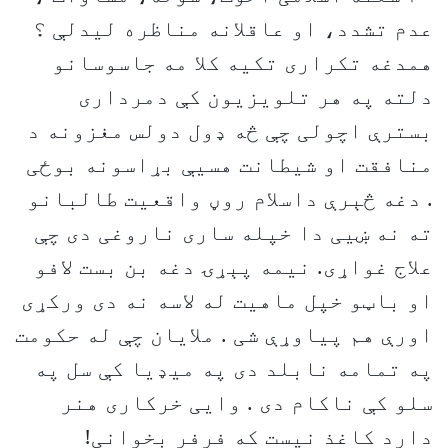
عدم تشدد، او عاقلانه مناظره لیدلې ؟
همدغه تکراری تکیه کلا مه جاسوسانو
دلته په هر تلویزیون کې دمرداری
بسترې اچولی چې څه ډول دولس مغزونه د
منافقت او شیطانت هسیې بړاسونه بوځی
. دغه څېرې داسلام روڼ واقعیت طالبانو
ته نه ښیی دا خپله ساری ناروغی دی چې
علاج غواړی. نیمه پېړۍ دغه بن بست لافو
او باټو خپل ماهیت له لاسه نه دی ورکړی
اورې هم پیاوړې شی . ملایان چې له حکومت
په تمامه نابلد دی په میډیا کې سل په
سلو کې ناکام دی . وایی خرکاری هنر
دارد کاغذ نیست که فرفر بخوانی!