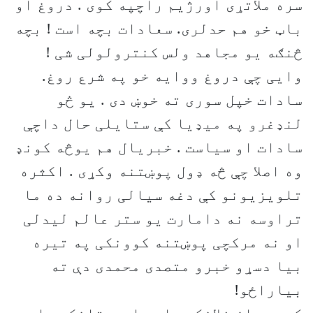
سره ملاتړی اورژیم راچپه کوی . دروغ او
باټ خو هم حدلری. سعادات بچه است ! بچه
څنګه یو مجاهد ولس کنترولولی شی !
وایی چې دروغ ووایه خو په شرع روغ.
سادات خپل سوری ته خوښ دی . یو څو
لنډغرو په میډیا کې ستایلی حال داچې
سادات او سیاست . خبریال هم یوڅه کونډ
وه اصلا چې څه ډول پوښتنه وکړی . اکثره
تلویزیونو کې دغه سیالی روانه ده ما
تراوسه نه دامارت یو ستر عالم لیدلی
او نه مرکچی پوښتنه کوونکی په تیره
بیا دسړو خبرو متصدی محمدی دې ته
بیاراځو!