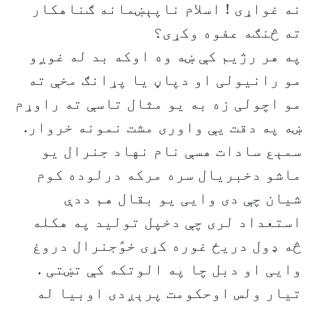
نه غواړی ! اسلام ناپېښمانه ګناهکار
ته څنګه عفوه وکړی؟
په هر رژیم کې ښه وه اوکه بد له غوږو
مو رانیولی او دپاڼ یا پړانګ مخې ته
مو اچولی زه به یو مثال تاسې ته راوړم
ښه په دقت یې واوری مشت نمونه خروار.
سمېع سادات هسې نام نهاد جنرال یو
ماشو دخبریال سره مرکه درلوده کوم
شیان چې دی وایی یو بقال هم ددې
استعداد لری چې دخپل تولید په هکله
څه ډول دریځ غوره کړی خوًجنرال دروغ
وایی او دبل چا په الوتکه کې تښتی .
تیار ولس اوحکومت پرېږدی اوبیا له