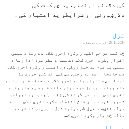
کې دقانو اونصاب. په چوکات کې
دلارښوونې او شرایطو په اعتبار کې .
غزل
23.11.2024
- زرياب يوسفزے
ځه کنه نن خو اظهار وکړه اخري کلاس دے زما د مينې
اقرار وکړه اخري کلاس دے ستا د نظر هره ادا زما د
مينې په نوم په خپل زړګي دې اعتبار وکړه اخري کلاس
دے خامخا راشه په وختي بس کښې له کلي خوږې مۀ
ايسارېږه تلوار وکړه اخري کلاس دے خداے خبر بيا به
کله وينو د يو بل سره مونږ ماته خبره په جار وکړه
اخري کلاس دے داسې لاړ نۀ شې زۀ درځم دواړه اوباسو
تصوير خېر دے لږ شان انتظار وکړه اخري کلاس دے زۀ
درله نخښه د خپل لاس درکوم غزل د زرياب تۀ خو هم
ماله څۀ يار وکړه اخري ک...
یووالی