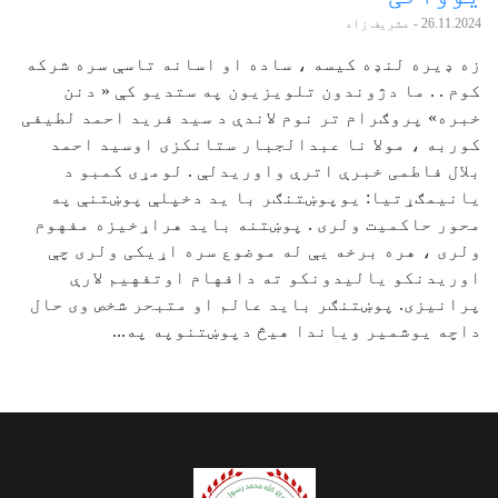
26.11.2024
- عشریف زاد
زه ډیره لنډه کیسه ، ساده او اسانه تاسې سره شرکه
کوم . . ما دژوندون تلویزیون په ستدیو کې « دنن
خبره» پروګرام تر نوم لاندې د سید فرید احمد لطیفی
کوربه ، مولا نا عبدالجبار ستانکزی اوسید احمد
بلال فاطمی خبرې اترې واوریدلې . لومړی کمبو د
یانیمګړتیا: یوپوښتنګر با ید دخپلې پوښتنې په
محور حاکمیت ولری . پوښتنه باید هراړخیزه مفهوم
ولری ، هره برخه یې له موضوع سره اړیکی ولری چې
اوریدنکو یالیدونکو ته دافهام اوتفهیم لارې
پرانیزی. پوښتنګر باید عالم او متبحر شخص وی حال
داچه یوشمیر ویاندا هیڅ دپوښتنوپه په...