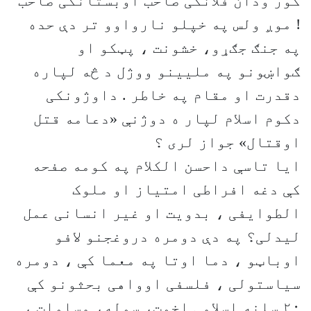
کور ودان فلانکی صاحب اوبستانکی صاحب
! موږ ولس په خپلو نارواوو تر دې حده
په جنګ جګړو، خشونت ، پټکو او
ګواښونو په ملیینو ووژل د څه لپاره
دقدرت او مقام په خاطر . داوژونکی
دکوم اسلام لپار ه دوژنې «دعامه قتل
اوقتال» جواز لری ؟
ایا تاسې داحسن الکلام په کومه صفحه
کې دغه افراطی امتیاز او ملوک
الطوایفی ، بدویت او غیر انسانی عمل
لیدلی؟ په دې دومره دروغجنو لافو
اوباټو ، دما اوتا په معما کې ، دومره
سیاستولی ، فلسفی اوواهی بحثونو کې
۲۰ سلنه اسلامی اخوت، سوله، مساوات ،