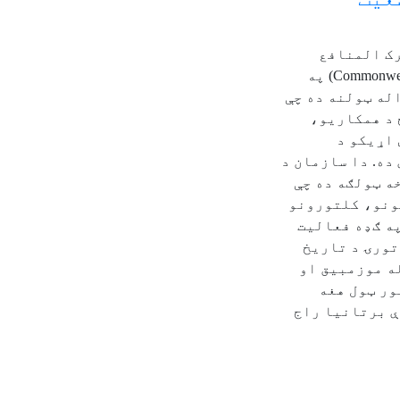
رک المنافع
هېوادونو يا (Commonwealth of Nations) په
له ټولنه ده چې
 د همکاریو،
اړیکو د
ده. دا سازمان د
خه ټولګه ده چې
ونو، کلتورونو
ه ګډه فعالیت
تورۍ د تاریخ
له موزمبيق او
ور ټول هغه
ې برتانيا راج