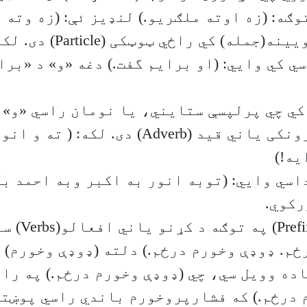
وګه: (زه اوته ملګریو.) لنډیز ئې: (زه وته م
«و» که جلا په ویینه(جمله) ک
سي کي وایي: (او برایم گفت.) دغه «و» د «بر
کي چي پرلپسې ستایني، یا نومان راسي «و» 
کي راځي چي تړونکی یاني قید (Adverb) دی. لک
یه!)
اسي وایي: (توبه انور به اکبر وبه احمد بگ
رکوي.
«و» د مختړي(x
ځم. ډوډې وخورم درځم.) دلته (ډوډې وخورم) 
اده وویل سي، چي (ډوډې وخورم درځم.) په را
 درځم.) که فشارپروخورم باندي راسي پوښتن