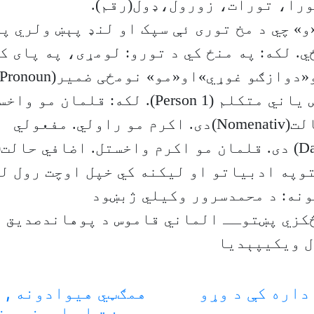
ورا، تورات، زورول،ډول(رقم).
و» چي د مخ توری ئې سپک او لنډ پېښ ولري په
ي. لکه: په منځ کي د تورو: لومړی، په پای ک
خبريکونکي کس یاني متکلم (1 Person). لکه: قلمان م
ضمیرفاعلي حالت(Nomenativ)دی. اکرم مو راولي. مفعولي
وپه ادبیاتو او لیکنه کي خپل اوچت رول لر
نه: د محمدسرور وکیلي ژبښود
کزي پښتوــ الماني قاموس د پوهاندصدیق ا
ل ویکیپېدیا
داره کې د وړو
همګټي هیوادونه , 
جوړښت او اوسنی وض