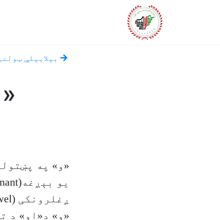
بېلابېلې ټولني
«و
«و» په پښتولی
ږغلرونکی (Vowel) توری دی.