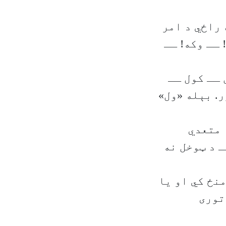
ني متعدي افعالو(Transitive Verbs) سره راځي د امر
له! ــ وکه! ــ
جوړه وي. لکه: ول ــ کول ــ
. بېله «ول»
زمي مصدرو(Intransitive Verbs) څخه متعدي
ـ د ټوخل نه
» په منځ کي او یا
توری