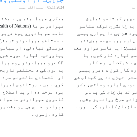
ند
05.11.2024
- حميدالله بسيا
مهم، که تاسو غواړئ
همګټي هېوادونه چې د مشت
په ځانګړې توګه ستاسو
وه شئ چې دا یوازې پیسې
نامه هم يادېږي یوه نړیوا
لپاره یوه مهمه پوښتنه
د مختلفو هېوادونو ترمنځ
نیسئ: ایا تاسو غواړئ هغه
فرهنګي تبادلې، او سیاسي 
سو لپاره کار کوي، یا
پیاوړتیا لپاره جوړه شوې 
 د شرکت لپاره کار
۵۳ غړو هیوادونو یوه پرا
ه کار کول د ډیرو پیسو
په نړۍ کې د مختلفو تاریخ
ستراتیژي ده چې کیدای شي
او اقتصادي حالتونو سره پ
 مودې لپاره وساتي، مګر
کوي. دوی د برتانوي امپرا
 ته بل ځای کې په ښو
یوه برخه ده او په اصطلاح 
اتو سرخ وړاندیز وشي،
کامرون هېوادونو ماسوا ن
سازمان / اداره کې د وړ...
هېوادونه دي چې يو وخت پر
کاوه . زموږ...