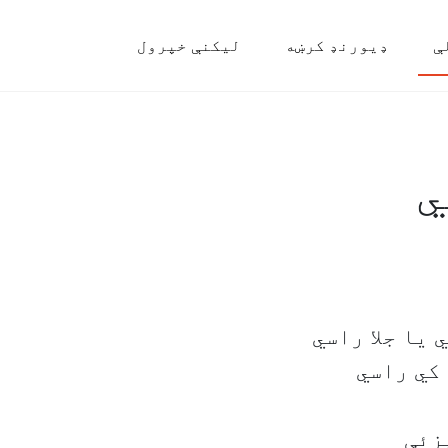
ې
ډیورنډ کرښه
لیکنې خپرول
ي
 یا جلا راسي
پای کي راسي
Conju)دی؛ لنډیزئې