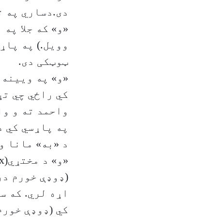
دی.دساري په ت
وویل.) په پاړ
ټوټکی دی.
«و» په ویینه 
واحمد ته و وا
په پاړسي کي د
د «به» مانا و
(ډوډې خورم در
اړه لري. که س
کي (ډوډې خورم