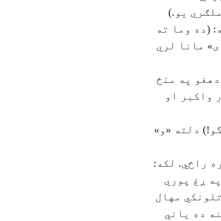
لګري یو.)
ي راځي ټوټکی (Particle) دی. لکه: (ده وما ته
ای» مانا لري
دهغو په منځ
ه: ( ته و انور واکبر او
و!) دلته «و»
Prefi) په توګه د کړنو یاني افعالو(Verbs) سره راځي. لکه:
په ږغ پوري
تلونکي مهال
ه ده یاني