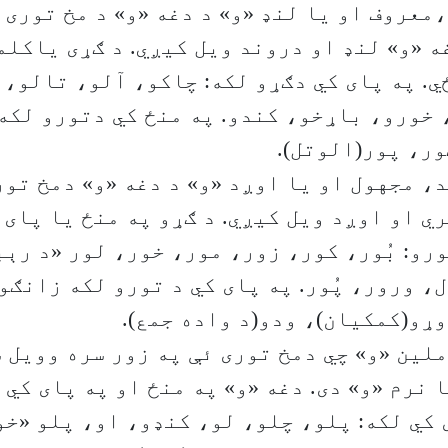
معروف او یا لنډ «و» د دغه «و» د مخ توری 
ه «و» لنډ او دروند ویل کیږي. د ګړی یاکلم
ي. په پای کي دګړو لکه: چاکو، آلو، تالو، 
خورو، باړخو، کندو. په منځ کي دتورو لکه:
ور، پور(الوتل).
، مجهول او یا اوږد «و» د دغه «و» دمخ تور
ي او اوږد ویل کیږي. د ګړو په منځ یا پای 
ورو: بُور، کور، زور، مور، خور، لور «د رې
، ورور، پُور. په پای کي د تورو لکه زانګو
ړو(کمکیان)، ودو(د واده جمع).
ملین «و» چي دمخ توری ئې په زور سره وویل 
 نرم «و» دی. دغه «و» په منځ او په پای کي 
 کي لکه: پلو، چلو، لو، کنډو، او، پلو «خو