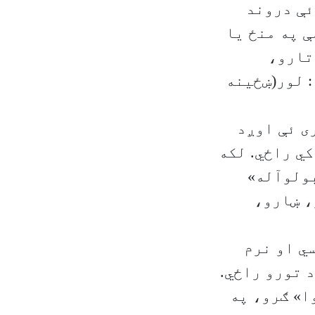
ئې دروند
ې په منځ یا
تارو،
 لور(ښځینه
ی ئې اوږد
کي راځي. لکه
بولوآله»
، ښارو،
سي او نرم
د تورو راځي.
ا» ګرو، په