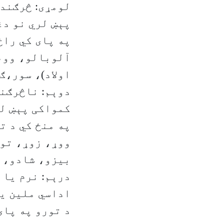
لومړی: څرګند،
پېښ لري نو دغ
په پای کي راځ
آلوبالو، وو، 
اولاد)، سور،ګ
دوېم: ناڅرګند
کمواکی پېښ لر
په منځ کي د ت
ووړ، زوړ، تول
بیزو، شادو، و
درېم: نرم یا 
اداسي ملین یا
د تورو په پای