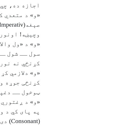
اجازه ده، چي 
وچیښه! اونور.
سول ــ شول ــ
کړنځي نه نورټوله م
کړنځی جوړه وي
ټوخول ــ دغپل
په پای کي د و
(Consonant) دی.