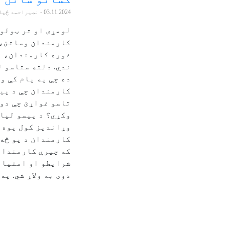
03.11.2024
- نصیراحمد څپا
لومړی او تر ټولو 
کارمندان وساتئ، 
غوره کارمندان، پ
ندي. دلته ستاسو 
ده چې په پام کې و
کارمندان چې د پی
تاسو غواړئ چې دوی
وکړي؟ د پیسو لپار
وړاندیز کول یوه 
کارمندان د یو څه
که چیرې کارمندانو
شرايطو او امتياز
دوی به ولاړ شي. په 