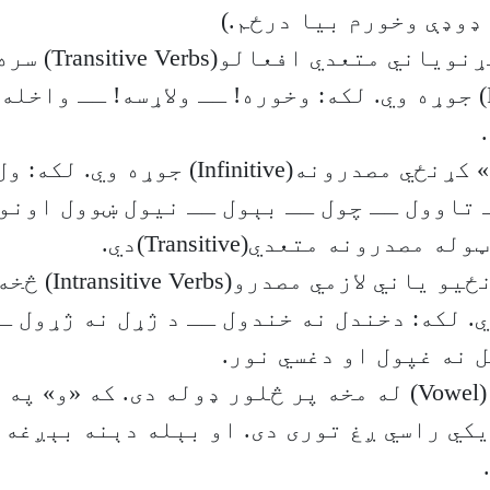
ډوډې وخورم بیا درځم.)
«و» د متعدي کړنویا
صېغه(Imperativ) جوړه وي. لکه: وخوره! ــ ولاړسه! ــ واخ
«و» د «ول والا» کړنځي مصدرونه(Infinitive) 
 تاوول ــ چول ــ بېول ــ نیول ښوول اونور
صدرونه متعدي(Transitive)دي.
«و» دلازمي کړنځیو یاني لا
. لکه: دخندل نه خندول ــ د ژړل نه ژړول ـ
 نه غپول او دغسي نور.
«و» د ږغتوري (Vowel) له مخه پر څلور ډوله دی. که «و
یکي راسي ږغ توری دی. او بېله دېنه بېږغه 