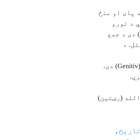
 پای او منځ
ي د تورو
لکه: تاسو، مو«دوازګو غوړي»او«مو» نومځی ضمیر(Pronoun) دی د جمع
و واخستل. د
حالت(Dativobjekt) دی. قلمان مو اکرم واخستل. اضافي حالت(Genitiv) دی.
ي.
لله (رښتین)
تاریخ،
عيت