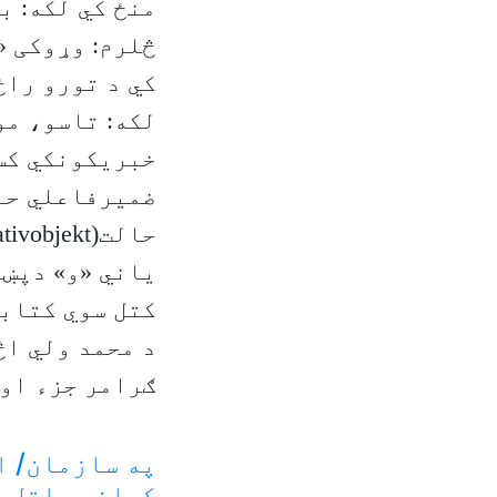
منځ کي لکه: ب
څلرم: وړوکی «
کي د تورو راځ
یاني «و» دپښت
کتل سوي کتابو
د محمد ولي اڅ
ګرامر جزء او
په سازمان/ ا
کسانو ساتل