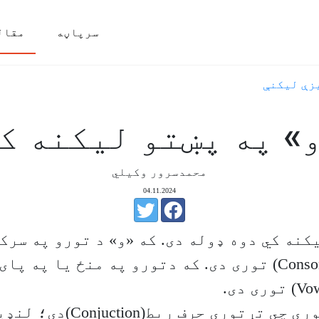
سرپاڼه
مقال
زې ليکنې
» په پښتو لیکنه ک
محمدسرور وکیلي
04.11.2024
کنه کي دوه ډوله دی. که «و» د تورو په سرکي
یو بېږغه(Consonant) توری دی. که دتورو په منځ یا په 
«و» د«او» د توري چي تړتوری حرف ربط(ction