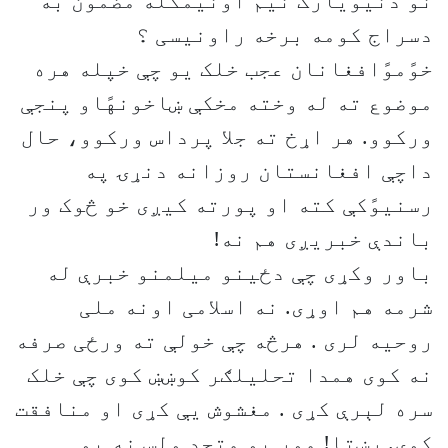
نو دنیویارک نیم اونیمکله مضمون به
دسراج کومه برخه راونیسی ؟
خوًموًافغانان عجب خلک یو چې خپله هره
موضوع ته له وخته مخکې ښاخونهًاو پنجې
ورکوو. هر اړخ ته جلا پرداس ورکوو، حال
داچې افغانستان روزانه دنړۍ په
رسنیوًکې کته او پورته کیږی خو څوک ور
باندې خبریږی هم نه!
باور وکړی چې دځینو میلمنو خبرې له
شرمه هم اوړی. نه اسلامی اونه ملی
روحیه لری . هرڅه چې خولې ته ورځی صرفه
نه کوی همدا تحلیلګر کوښښ کوی چې خلک
سره لېرې کړی . مغشوش یې کړی او منافقت
کوی. رښتا! موږ یو متحد ولس نه یو