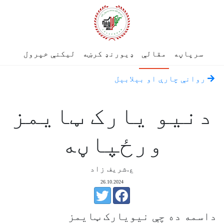
سرپاڼه
مقالې
ډیورنډ کرښه
لیکنې خپرول
روانې چارې او بېلابېل
دنیو یارک ټایمز
ورځپاڼه
ع.شریف زاد
26.10.2024
داسمه ده چې نیویارک ټایمز