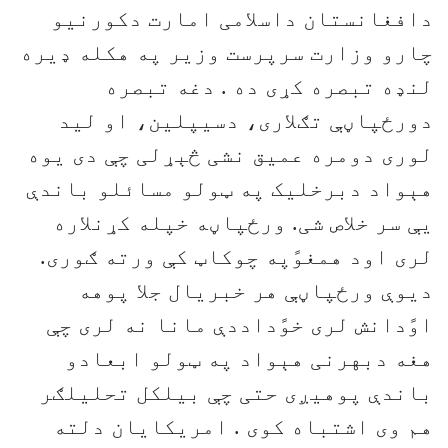
دافغانستان داسلامی امارت دکورنیو
چارو وزارت سرپرست وزیر په هکله ډیره
لنډه تبصره کړی ده . دغه تبصره
دورځپاڼې تګلاری، دسیپلین، او لید
لوری دومره عمیق نشی څېړلی چې دی یوه
هېواد دبرخلیک په ټولو مسائلو باندې
یې سر خلاص شی. ورځپاڼه خپله کړنلاره
لری اود همغوًپه چوکاټ کې ورته ګوری.
دیوې ورځپاڼې هر خبریال جلا پوهه
اوًدانش لری خوًداددې مانا نه لری چې
هغه دبهرنی هېواد په ټولو ابعادو
باندې پوهیږی حتی چې بیلکل تحلیلګر
هم وی اشتباه کوی . امریکایان دلته