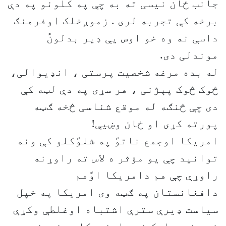
جانب ځان نیسی ته به چې په کلونو په دې
برخه کې تجربه لری . زموږخلک اوفرهنګ
داسې نه وه خو اوس يې ډیر بدلونً
موندلی دی.
له بده مرغه شخصیت پرستی ، انډیوالی،
څوک څوک پېژنی ، هر سړی په دې لټه کې
دی چې څنګه له موقع شناسی څخه ګټه
پورته کړی او ځان وښیې!
امریکا اوجمع ناتوً په شلوًکلو کې ونه
توانید چې یو مؤثر ه لاس ته راوړنه
راوړې چې هم دامریکا اوًهم
دافغانستان په ګټه وی امریکا په خپل
سیاست ډیرې سترې اشتباه اوغلطې وکړې