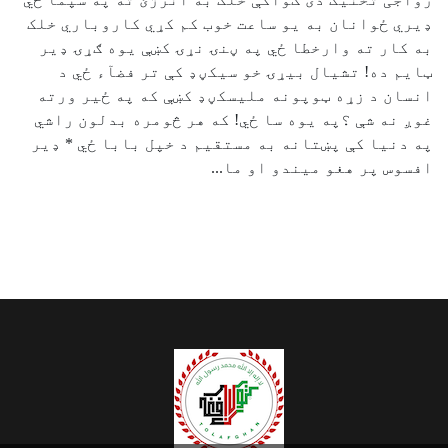
ډیري ځوانان به یو ساعت خوب کم کړي کاروباري خلک
به کار ته وارخطا ځي په ڼنۍ نړۍ کښې یوه ګړۍ ډیر
ټایم ده! تشیال بیړۍ خو سیکڼډ کې تر فضآء ځي د
انسان د زړه ټوپونه ملیسکڼډ کښې که په ځير ورته
غوږ نه شې ؟په یوه سا ځي! که هر څومره بدلون راشي
په دنیا کې پښتانه به مستقیم د خپل بابا ځي * ډیر
افسوس پر هغو میندو او ما...