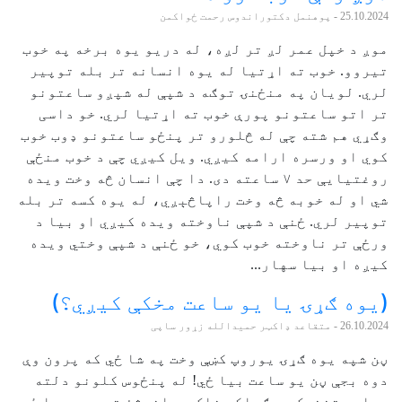
25.10.2024
- پوهنمل دکتوراندوس رحمت ځواکمن
موږ د خپل عمر لږ تر لږه، له دریو یوه برخه په خوب
تیروو. خوب ته اړتیا له یوه انسانه تر بله توپیر
لري. لویان په منځنۍ توګه د شپې له شپږو ساعتونو
تر اتو ساعتونو پورې خوب ته اړتیا لري. خو داسی
وګړي هم شته چې له څلورو تر پنځو ساعتونو ډوب خوب
کوي او ورسره ارامه کیږي. ویل کیږي چې د خوب منځې
روغتیایې حد ۷ ساعته دی. دا چې انسان څه وخت ویده
شي او له خوبه څه وخت راپاڅېږي، له یوه کسه تر بله
توپیر لري. ځنې د شپې ناوخته ویده کیږي او بیا د
ورځې تر ناوخته خوب کوي، خو ځنې د شپې وختي ویده
کیږه او بیا سهار...
(یوه ګړۍ یا یو ساعت مخکې کیږي؟)
26.10.2024
- متقاعد ډاکټر حمیدالله زړور ساپی
ڼن شپه یوه ګړۍ یوروپ کښې وخت په شا ځي که پرون وې
دوه بجې ڼن یو ساعت بیا ځي! له پنځوس کلونو دلته
رواجی تخنیک دی ګواکې خلک به انرژئ ته په سپما ځي