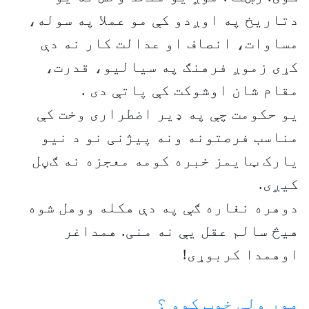
دتاریخ په اوږدو کې مو عملا په سوله،
مساوات، انصاف او عدالت کار نه دې
کړی زموږ فرهنګ په سیالیو، قدرت،
مقام شان اوشوکت کې پاتې دی .
یو حکومت چې په ډیر اضطراری وخت کې
مناسب فرصتونه ونه پیژنی نو د نیو
یارک ټایمز خبره کومه معجزه نه ګڼل
کیږی.
دوهره نغاره ګې په دې هکله ووهل شوه
هیڅ سالم عقل یې نه منی. همداغر
اوهمدا کربوړی!
موږ ولې خوب کوو ؟