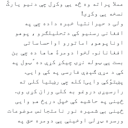
عملا پراته وه څه یې وکړل چې دنیو یارکً
نسخه یې وکړی!
ولی د حیرانتیا خبره داده چې په
افغانی رسنیو کې دتحلیلګرو ، پوهو
اوناپوهو، اماتورو اواحساساتی
افغانانو. لخوا دومرهً هاها ده چې بن
بست یې ټوله نړۍ چیکړ کړې ده ًټول په
کې د مړې ګېډې فارسی په کې وایی.
پښتوًکې وایی: کله چې رښتیا کلی ته
رارسیږی دروغو به کلی وران کړی وی.
ځینی په حاشیه کې خپل دریځ هم وایی
ځینی بې شمیره نور نامتجانس موضوعات
ورسره ټړلی اوخینې یې دومره حق په