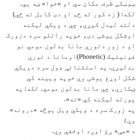
ټوټکی ظرف مکان سي او «خوا» ښه يي.
لکه: ( زه کور ته ځم او دی کابل ته ځي)
دلته لیدل کیږي، چي د ویکي لیکنه
اوشکل یوشی دی، خوپه راتلو سره دزورک
او د زور دتوري مانا بدلون مومي نو
فونېتیک (Phonetic)اومانا د توري
بدلیږي. په استثنائې ډول سره دویکي
شکل اوږغ یوشی وي خوپه ویینه کي
ښکاري، چي مانا بدلون مومي. لکه: په
پورته لیکنه کي «ته».
په زورک سره د ویکي ویل یوڅه «دروند»
وي؛
د «هې» ږغ اوږد اوخفي وي.