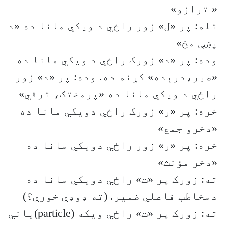
« ترازو»
تله: پر «ل» زور راځي د ویکي مانا ده «د
پښې مخ»
وده: پر «د» زورک راځي د ویکي مانا ده
«صبر،درېده» کړنه ده. وده: پر «د» زور
راځي د ویکي مانا ده «پرمختګ، ترقي»
خره: پر «ر» زورک راځي دویکي مانا ده
«دخرو جمع»
خره: پر «ر» زور راځي دویکي مانا ده
«دخر مؤنث»
ته: زورک پر «ت» راځي دویکي مانا ده
دمخاطب فاعلي ضمیر. (ته ډوډې خورې؟)
ته: زورک پر «ت» راځي ویکه (particle)یاني