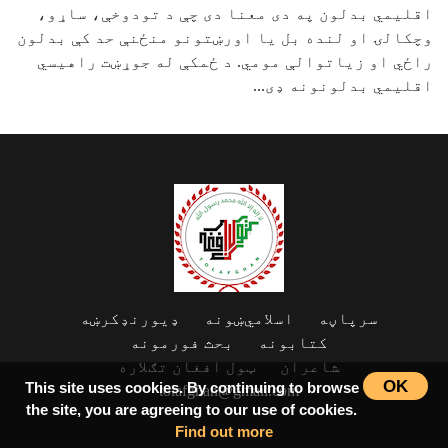
اقلیمي بدلون په دی معنا دی چې د تودوخې، ساړو،
وچکالۍ او لنده بل یا اورښتونو منځنې حد کې بدلون
راځي او زیاتوالې مومي. د ځمکې له جوړښت راهیسي
اقلیمي بدلونونه ډی...
سرپاڼه
اسلامي‌ښونه
ډیورنډ‌کرښه
کتابونه
بحث فورمونه
شاعران
ټول افغان تګلاره
OK
This site uses cookies. By continuing to browse
tolafghan@gmail.com
the site, you are agreeing to our use of cookies.
Find out more