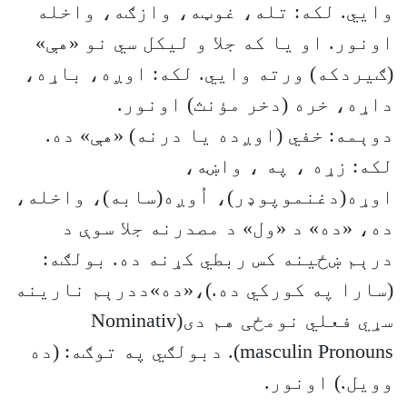
وايي. لکه: تله، غوټه، وازګه، واخله
اونور. او یا که جلا و لیکل سي نو «هې»
(ګیردکه) ورته وایي. لکه: اوږه، باړه،
داړه، خره (دخر مؤنث) اونور.
دوېمه: خفي (اوږده یا درنه) «هې» ده.
لکه: زړه ، په ، واښه،
اوړه(دغنموپوډر)، اُوږه(سابه)، واخله،
ده، «ده» د «ول» د مصدرنه جلا سوې د
درېم ښځینه کس ربطي کړنه ده. بولګه:
(سارا په کورکي ده.)،«ده»ددرېم نارینه
سړي فعلي نومځی هم دی(Nominativ
masculin Pronouns). دبولګي په توګه: (ده
وویل.) اونور.