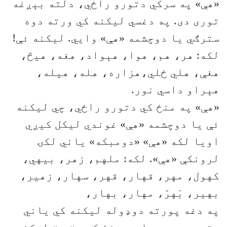
«هې» په سرکي دتورو راځي، دلته بېږغه
توری دی. په دغسي لیکنه کي ورته دوه
سترګي يا دوچشمه «هې» وایي. لیکنه ئې!
لکه: هر، هم، هوا، هېواد، هغه، هیڅ،
هغې، هلي ځلي،هزاره، هله، هیله،
هېراو داسي نور.
«هې» په منځ کي دتورو راځي، چي لیکنه
ئې یا دوچشمه «هې» غوندي لیکل کيږي
اویا لکه «هې» «دومبکه» یاني لکۍ
لرونکې «هې». لکه: ملهم، زهر، بیهي،
کهول، مهر، قهار، قهر، سهار، زهیر،
بهیر، بَهرّ، مهار، بهار،
په دغه پورته دوډوله لیکنه کي یاني