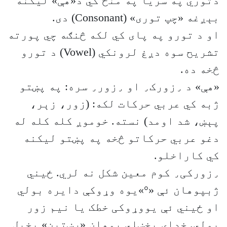
دتوري په سریا په منځ کي د«هې» لیکنه
بېږغه «چپ توری» (Consonant) دی.
او د تورو په پای کي لکه څنګه چي پورته
تشریح سوه دږغ لرونکي (Vowel) د تورو
څخه ده.
«هې» د ‏٫زورک٫ او ٫زور٫ سره: په پښتو
ژبه کي عربي حرکات لکه: (زور، زېر،
پېښ، شد اومد) نسته. خوموږ کله کله له
دغو عربي حرکاتو څخه په پښتو لیکنه
کي کاراخلو.
٫زورکی٫ کوم معین شکل نه لري. ځیني
ژبپوهان ئې «°»یوه وړوکې دایره بولي
او ځیني ئې یووړوکی خطک یا نیم زور
بولي. خدای بخښلي پوهان «رښتین» پخپل