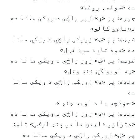
ده «سوله، روغه»
جوړه: پر «ړ» زور راځي د ویکي مانا ده
د«ناوي کالي»
غوټه: پر «ټ» زورکی راځي د ویکي مانا
ده «دوه تاره سره تړل»
غوټه: پر «ټ» زور راځي د ویکي مانا ده
«په اوبو کي ننه وتل»
ډنډه: پر «ډ» زورکی راځي د ویکي مانا
ده
« حوضچه یا د اوبه ډنډ »
ډنډه: پر «ډ» زور راځي د ویکي مانا ده
«دترازو شاهین یا یو پنډ لرګی» تله:
پر «ل» زورکی راځي د ویکي مانا ده