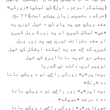
(پښتوگرامرجزء اول) کي لیکي: «زورکی»
(حرکهء مخصوص زبان پښتو است.) ۲۶ مخ
هغه ويکي چي په پای کي د خپل توري په
«هې» لیکل کيږي او په زورک ویل کیږي
او هغه مترادف توري چي په زور ویل
کیږي که څه هم په لیکنه اوشکل کي خپل
یوشی دي خوپه مانااوږغ کي خپل
توپیرلري. دلته ئې ګورو:
بڼه: پر«ڼ» زورکی راځي نو د ویکي مانا
ده «رنګ»
بڼه : پر«ڼ» زور راځي نو د ویکي مانا
ده د مرغه «بوڼکه»
جوړه: پر«ړ» زورکی راځي د ویکي مانا