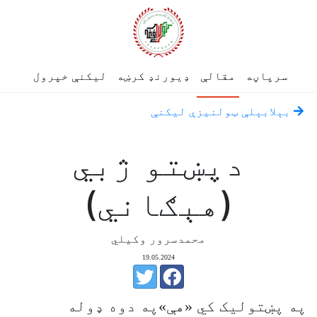
سرپاڼه
مقالې
ډیورنډ کرښه
لیکنې خپرول
بېلابېلې ټولنيزې ليکنې
دپښتو ژبي
(هېګاني)
محمدسرور وکیلي
19.05.2024
په پښتولیک کي «هې»په دوه ډوله