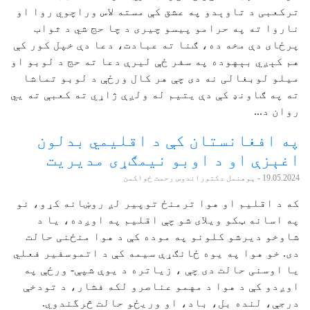
ترکعبی د تاوېدو په عشق کې مسته لاس وراچوي روا او
ناروا ته په حرامو پیسو چیری د چا حج شي د ثواب
پرځای دې مخه ده، ګنا ته عبادت، دعا دې خپل کور کې
هم کېږي بېهوده په سفر ځې لیرې دعا ته حج د لوبو او
میلو لوبغالی نه دی چې هر کال ورځې د لوبو تماشا
ته په ګاونډ کې دې یتیم له ولږې ژاړي ته کعبې ته يي
روان د...
په افغانستان کې د اقلیمي بدلون
اغېزې او د اوبو نیمګړی مدیریت
19.05.2024
- پوهنمل دکتوراندوس رحمت ځواکمن
که د اقلیم او هوا ترمنځ توپیر لږ روښانه کړو، نو
په اسانه ټکو ویلای شو چې اقلیم په اوږده، یا د
شاوخو دیرشو کلونو په موده کې د هوا منځنی حالت
دی. خو هوا په یوه ځانګړې سیمه کې د اتموسفیر فعلي
یا اوسنی حالت دی چې ، زیاتره د یوې شپې- ورځې په
اوږدو کې د هوا د مهمو عناصرو لکه فشار، د تودخې
درجې، لنده بل، باد، او وریځو حالت څرگندوي.