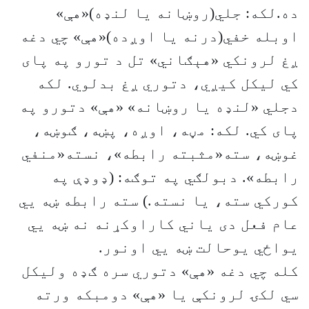
ده.لکه: جلي(روښانه یا لنډه)«هې»
اوبله خفي(درنه یا اوږده)«هې» چي دغه
ږغ لرونکي «هېګاني» تل د تورو په پای
کي لیکل کیږي، دتوري ږغ بدلوي. لکه
دجلي «لنډه یا روښانه» «هې» دتورو په
پای کي. لکه: مڼه، اوږه، پښه، ګوښه،
غوښه، سته«مثبته رابطه»، نسته«منفي
رابطه». دبولګي په توګه: (ډوډې په
کورکي سته، یا نسته.) سته رابطه ښه يي
عام فعل دی یاني کاراوکړنه نه ښه یي
یواځي یوحالت ښه یي اونور.
کله چي دغه «هې» دتوري سره ګډه ولیکل
سي لکۍ لرونکې یا «هې» دومبکه ورته