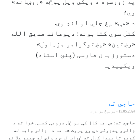
په زورسره د ویکي ویل یوڅه «روښانه»
وي؛
د «هې» ږغ جلي او لنډ وي.
کتل سوي کتابونه: دپوهاند صدیق الله
«رښتین» «پښتوگرامر جز٫اول»
دستورزبان فارسی (پنج استاد)
ويکيپدیا
حاجي ته
15.05.2024
- سرلوڅ مرادزی
حاجي ته: چې هر کال کې یو ځل درومې کعبې خوا ته د
ډالرو پنډوکی دې وي پروت شا ته دا ډالر وایه له
کومه تا پيدا کړل څه ځواب لري د ولس له جیبه غلا ته