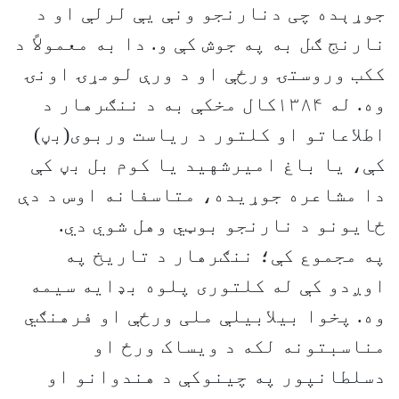
جوړېده چی دنارنجو ونې یې لرلې او د
نارنج ګل به په جوش کې و. دا به معمولاً د
ککب وروستۍ ورځې او د ورې لومړۍ اونۍ
وه. له ۱۳۸۴کال مخکې به د ننګرهار د
اطلاعاتو او کلتور د ریاست وربوی(بڼ)
کې، یا باغ امیرشهید یا کوم بل بڼ کې
دا مشاعره جوړیده، متاسفانه اوس د دې
ځایونو د نارنجو بوټي وهل شوي دي.
په مجموع کې؛ ننګرهار د تاریخ په
اوږدو کې له کلتوری پلوه بډایه سیمه
وه. پخوا بیلابیلې ملی ورځې او فرهنګي
مناسبتونه لکه د ویساک ورځ او
دسلطانپور په چینوکې د هندوانو او