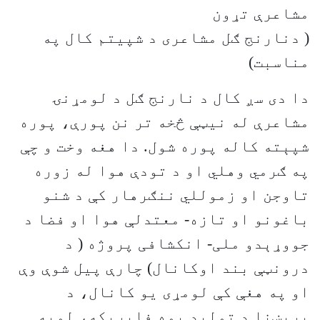
مشاعرې تړون
( دنارنج ګل مشاعری د شپیتم کال په
مناسبت)
دا دی سږ کال د نارنج ګل د لومړنۍ
مشاعرې له نیټې څخه تر نن پورې، پوره
شپېته کاله پوره شول. دا هغه وخت و چې
په ګرمي وهلي او د تودې هوا له زوره
تاوجن او زموللي ننګرهار کې د شنو
باغونو او تازه- معتدلې هوا او فضا د
جووړېدو ملی- انکشافی پروژه ( د
درونټې بند اوکانال) چارې پیل شوې وې
او په هغې کې لومړی یو کانال، د
برېښنا د تولید یوه فابریکه، لویه