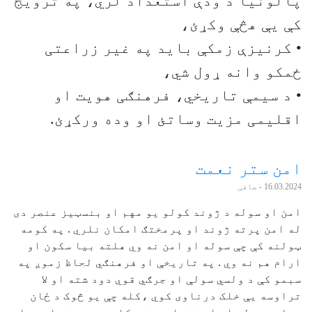
پالونیا د ودې استعداد لري، په ترویج
کې یې هڅې وکړئ،
• کرنیزې زمکې باید په غیر زراعتی
ځمکو وانه ړول شي،
• د سیمې تاریخي، فرهنګی هویت او
اقلیمی مزیت وساتئ او وده ورکړئ.
امن ستر نعمت
16.03.2024
- صافی
امن او سوله د ژوند کولو یو مهم او بنسټیز عنصر دی
له امن پرته ژوند او پرمختګ امکان نلري . په کومه
ټولنه کې چې سوله او امن نه وي هلته بیا سکون او
ارام هم نه وي . په تاریخې او فرهنګي لحاظ زموږ په
سبمو کې د ولسي سولې او جرګي قوي دود شته او لا
تراوسه یې خلک درناوی کوي ،کله چې یو څوک د ځان