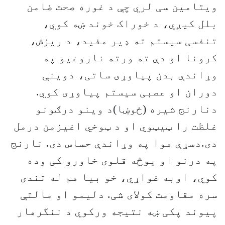
ویتامین سی لري چې د غوره صحت ضامن
بلل کیږي، د خوراک خوند ښه کوي،
تنفسی سیستم ته ډیر مفید، د ریزش،
کرونا او دې ته ورته ناروغیو په
وړاندې بدن پیاوړی ساتی، دوینې
دوران او عصبی سیستم پیاوړی کوي.
دنارنج شیره (ځوښا)د وینو درګونو
غلظت را ټیټوي او د ټوخي اغیزمن درمل
دی.دسړې هوا په وړاندې حساس دی. نارنج
په درنو او یوڅه قلوی خاورو کی وده
کوي، اوبه غواړي، خو بیا هم له تندی
سره مقاومت کولای شی. دلیمو او مالتې
پیوند پکی ښه نتیجه ورکوي د ننگرهار