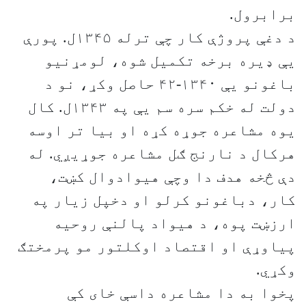
برابرول.
د دغې پروژې کار چې ترله ۱۳۴۵ل. پورې
یې ډیره برخه تکمیل شوه، لومړنیو
باغونو یې ۱۳۴۰-۴۲ حاصل وکړ، نو د
دولت له خکم سره سم یې په ۱۳۴۳ل. کال
یوه مشاعره جوړه کړه او بیا تر اوسه
هرکال د نارنج ګل مشاعره جوړیږي. له
دې څخه هدف دا وچې هیوادوال کښت،
کار، دباغونو کرلو او دخپل زیار په
ارزښت پوه، د هیواد پالنې روحیه
پیاوړې او اقتصاد اوکلتور مو پرمختګ
وکړي.
پخوا به دا مشاعره داسې خای کې