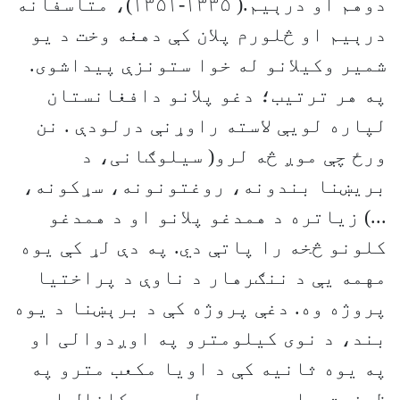
دوهم او درېیم.( ۱۳۳۵-۱۳۵۱)، متاسفانه
درېیم او څلورم پلان کې دهغه وخت د یو
شمیر وکیلانو له خوا ستونزې پیداشوی.
په هر ترتیب؛ دغو پلانو دافغانستان
لپاره لویې لاسته راوړنې درلودې . نن
ورځ چې موږ څه لرو( سیلوګانی، د
بریښنا بندونه، روغتونونه، سړکونه،
...) زیاتره د همدغو پلانو او د همدغو
کلونو څخه را پاتې دي. په دې لړ کې یوه
مهمه یې د ننګرهار د ناوې د پراختیا
پروژه وه. دغې پروژه کې د برېښنا د یوه
بند، د نوی کیلومترو په اوږدوالی او
په یوه ثانیه کې د اویا مکعب مترو په
ظرفیت د اوبو د رسولو د یو کانال او