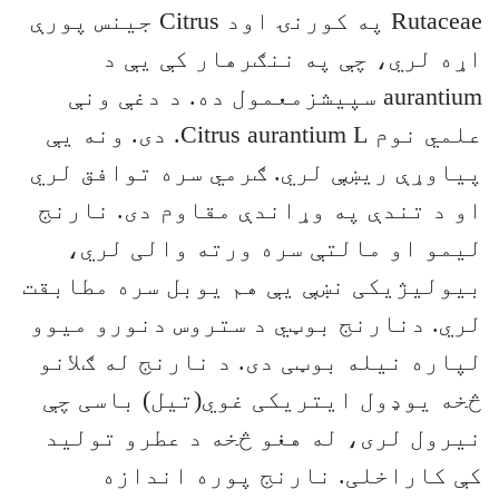
Rutaceae په کورنۍ اود Citrus جینس پورې
اړه لري، چې په ننګرهار کې یې د
aurantium سپیشزمعمول ده. د دغې ونې
علمي نوم Citrus aurantium L. دی. ونه یې
پیاوړې ریښې لري. ګرمي سره توافق لري
او د تندې په وړاندې مقاوم دی. نارنج
لیمو او مالتې سره ورته والی لري،
بیولیژیکی نښې یې هم یوبل سره مطابقت
لري. دنارنج بوټي د ستروس دنورو میوو
لپاره نیله بوټی دی. د نارنج له ګلانو
څخه یوډول ایتریکی غوي(تیل) باسی چې
نیرول لری، له هغو څخه د عطرو تولید
کې کاراخلی. نارنج پوره اندازه