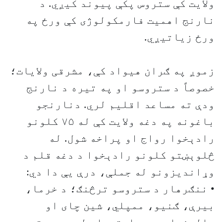
ولایت کې ستروس پکې پیوند کیږي. د
نارنج اهمیت فارمکولوژی کې ورځ په
ورځ زیاتیږي.
زموږ په ګران هیواد کې، مشرقی ولایات؛
خصوصاً د ستروسو او په تیره د نارنج
ودې ته مساعد اقلیم لري. دنارنجو
باغونه په دغه ولایت کې له ۷۵ کلونو
رادېخوا رواج او پراخه شول. له
څلوېښتو کلونو رادېخوا د دغه قلم د
وړاندیزونو له جملې، درې یې دا دي:
• ننګرهار د ستروسو ترڅنګ؛ د خرما،
بیرې، ګنیو، ممپلي، شین چای او