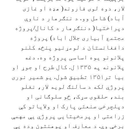
لار، دوه لوی فارونه( هډه او غازی
آباد) شامل وو. د ننګرهار د ناوې
دپراختیا( دننګرهار د کانال/پروژه
مجتمع آبیاری جلال اباد) پروژه
دافغانستان د لومړنیو پنځه کلنو
پلانونو یوه اساسی پروژه وه. دغه
پلانونه په ۱۳۳۵ ل. کال طرح او جوړ او
بیا تر۱۳۵۱ تطبیق شول. یو شمیر نوری
پروژې لکه د سالنګ لویه لار، نغلو
بند، حلقوی سړک، ځو سلوګانی او
دپلچرخی صنعتی پارک او ولایاتو کې
زراعتی او پرمخیتایی پروژې یې مهمې
برخې وې. د معارف او پوهنتون وده یې