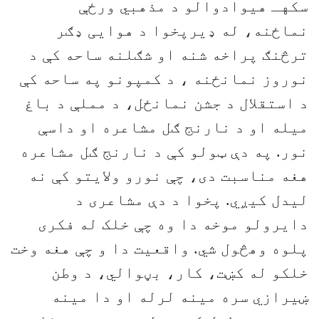
سکهـ هیوادوالو د مذهبي ورځې
نماځنه، له ډیرپخوا د هوایی ډګر
ترڅنګ پراخه شنه او شګلنه ساحه کې د
نوروز نمانځنه ، د کمپونو په ساحه کې
د استقلال د جشن نمانځل، د مملې د باغ
میله او د نارنج ګل مشاعره او داسې
نور. په دې ټولو کې د نارنج ګل مشاعره
هغه مناسبت دی، چې نورو ولایتو کې نه
لیدل کیږي. پخوا د دې مشاعری د
دایرولو موخه دا وه چې خلک له فکری
پلوه وهڅول شي. واقعیت دا و چې هغه وخت
خلکو له کښت، کار، بڼوالي، د وطن
ښیرازي سره مینه لرله او دا مینه