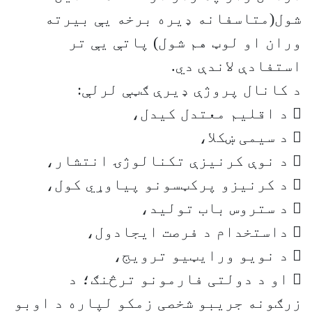
شول(متاسفانه ډیره برخه یې بیرته
وران او لوټ هم شول) پاتې یې تر
استفادې لاندې دي.
د کانال پروژې ډیرې ګټې لرلې:
 د اقلیم معتدل کیدل،
 د سیمی ښکلا،
 د نوې کرنیزې تکنالوژۍ انتشار،
 د کرنیزو پرکټسونو پیاوړي کول،
 د ستروس باب تولید،
 داستخدام د فرصت ایجادول،
 د نویو ورايټیو ترویج،
 او د دولتی فارمونو ترڅنګ؛ د
زرګونه جریبو شخصی زمکو لپاره د اوبو