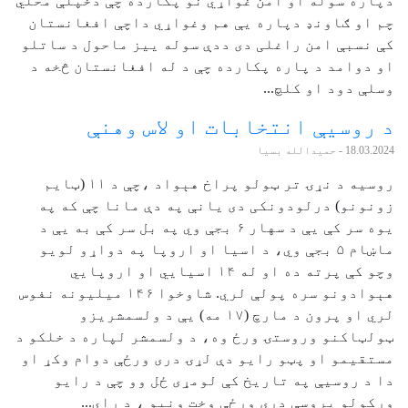
دپاره سوله او امن غواړي نو پکارده چې دخپلې محلي
چم او ګاونډ دپاره یې هم وغواړي داچې افغانستان
کې نسبې امن راغلی دی ددې سوله ییز ماحول د ساتلو
او دوامد د پاره پکارده چې د له افغانستان څخه د
وسلې دود او کلچ...
د روسيې انتخابات او لاس وهنې
18.03.2024
- حميدالله بسیا
روسیه د نړۍ تر ټولو پراخ هېواد ،چې د ۱۱ (ټايم
زونونو) درلودونکی دی يانې په دې مانا چې که په
يوه سر کې یې د سهار ۶ بجې وي په بل سر کې به یې د
ماښام ۵ بجې وي، د اسيا او اروپا په دواړو لويو
وچو کې پرته ده او له ۱۴ اسيایي او اروپايي
هېوادونو سره پولې لري. شاوخوا ۱۴۶ ميليونه نفوس
لري او پرون د مارچ (۱۷ مه) یې د ولسمشريزو
ټولټاکنو وروستۍ ورځ وه، د ولسمشر لپاره د خلکو د
مستقيمو او پټو رايو دې لړۍ دری ورځې دوام وکړ او
دا د روسيې په تاريخ کې لومړی ځل وو چې د رايو
ورکولو پروسې دری ورځې وخت ونيو ، د راي...