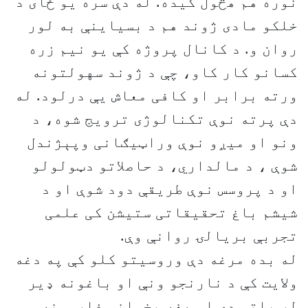
نوره هم هڅول کیده. له دې سره یو ځای د
خلکو مادی ‌ژوند هم د بسیاینې به لور
روان و. د کانال پروژه کې یو نیم زره
کسانو کار کاو، چې د ژوند سهولتونه
ورته برابر او کافی معاش یې درلود. له
دې پرته نوې تکنالوژی ترویج شوه، د
ونو او میږو نوې وراټیګانی وپېژندل
شوې ، د مالداري، د حاصلاتو دټولولو
او د پروسس نوې طریقې دود شوې او د
شیشم باغ تحقیقاتی ستیشن کی علمی
تجربې بریالۍ روانې وې.
له بده مرغه دې وروسیتو کلو کې په دغه
ولایت کې د نارنجو ونې او باغونه ډیر
لږ پاتې دي او هغه پخواني فارمونه