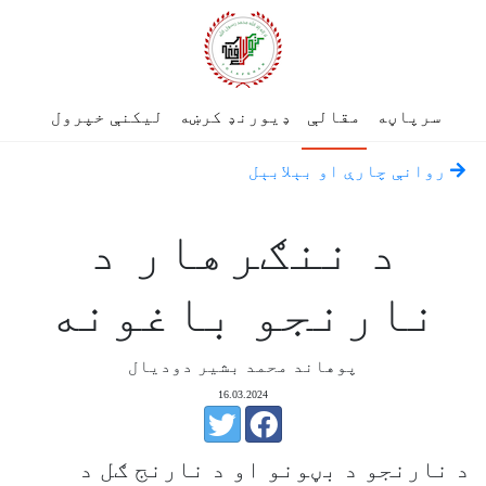
سرپاڼه
مقالې
ډیورنډ کرښه
لیکنې خپرول
روانې چارې او بېلابېل
د ننګرهار د
نارنجو باغونه
پوهاند محمد بشیر دودیال
16.03.2024
د نارنجو د بڼونو او د نارنج ګل د