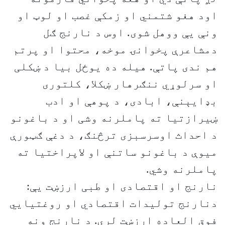
اود هغو شتمني او زمکې غصب او لوټ او
ونې یې ووهل شوی. اوس د نارنج ګل
دمشاعرې پخوانۍ موخه، محتوا او پرتم
هم ندی پاتې. هیله ده یوځل بیا د ښکلی
او سرلوړي ننګرهار ښکلا، کلتوری
بډایېنې، ابادی، د پوهې او ادب
ښیرازتیا ته پاملرنه وشی او د باغونو
د احداث اوسرسبزی ترڅنګ، د دغې ګټورې
میوې د باغونو ساتنې او لاپراختیا ته
پاملرنه وشي.
نارنج او اقتصادی او طبی ارزښت یې:
دنارنج تولیدات اقتصادي او روغتیایي
فوق العاده ارزښت لري. د نارنج ونه