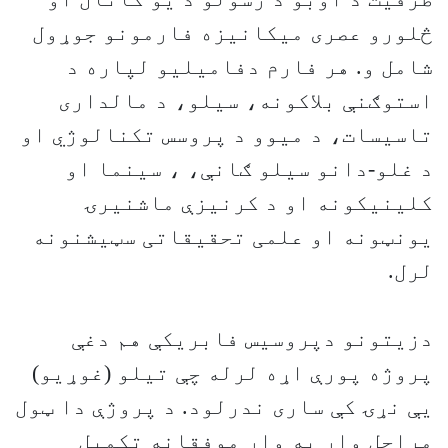
څلورو عصری میکانیزه فارمونو جوړول
شامل و. هر فارم دفامیلیو لپاره د
استوګنې بلاکونه، سیلو، د مالداری
تاسیسات، د میوو د پروسس تکنالوژي او
د غلو-دانو سیلو ګانې، ، سینما او
کلینیکونه او د کرنیزې ماشنیرۍ
یونټونه او علمی تحقیقاتی سټیشنونه
لرل.
دزیتونو دپروسیس فابریکې هم دغې
پروژه پورې اړه لرله چې تیلو (غوړیو)
یې نړۍ کې ساری ندرلود. د پروژې دا ټول
مراحل وار په وار موفقانه تکمیل