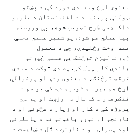
معنوی اړخ و. همدې دوره کې د پښتو
ټولنې پربنیاد د افغانستان د علومو
داکاډمی طرح تصویب شوه، چې وروسته
بیا عملي هم شوه. یو شمیر علمي مجلې
همداوخت وځلیدې، چې د معمول
ژورنالیزم ترڅنګ یې علمی څیړنو
باندې کار پیل کړ. په دې توګه د مادي
ترقۍ ترڅنګ، د معنوی ودې او پوخوالي
اړخ هم هېر نه شو. په دې کې یو هم د
ننګرهار د کانال د ارزښت او په دې
پروژه کې د کار او زیار د هڅونې او د
نارنجو او نورو باغونو ته د پاملرنې
اود پسرلی او د نارنج د ګل د ښایست د