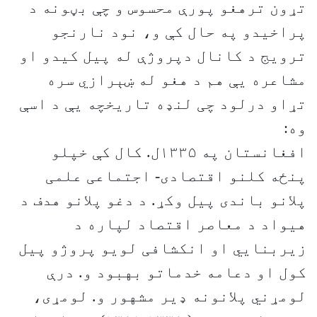
تړون ترهغو پورې محسوس و چې بڼونه د
پراخیدو په حال کې و، نود نارنجو
ترویج د کانال دپروژې له پیل کیدو او
مشاعره یې هم د هغو له ښېرازي سره
تړاو درلود چی لنډه تاریخچه یې د اسې
وه:
افغانستان په ۱۳۳۵ل. کال کې خپلو
پنځه کلنو اقتصادی- اجتماعی علمی
پلانو باندی پیل وکړ. د دغو پلانو هدف د
هیواد د معاصر اقتصاد لپاره د
زیربنایي او انکشافی لویو پروژو پیل
کول او دعامه خدماتو بهبود و. درې
لومړني پلانونه ډیر مشهور و. لومړی،