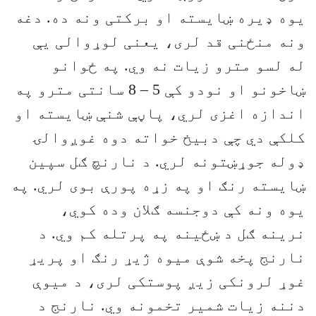
یوه ډیره ښایسته او برکتی ونه ده. دغه
ونه منځنی قد لری، یعنی لوړوالی یې
له لسو مترو زیات نه وي. په ځوانو
ښاخونو او نودو کې 5 – 8 سانتی مترو په
اندازه اغزی لري، پاڼې شنې ښایسته او
کلکې دي چې دبیخ خواته دوه غوږوالۍ
ډوله جوړښتونه لري. د نارنچ ګل سپین
ښایسته رنګ او په زړه پورې بوی لري. په
یوه ونه کې دوجنسه ګلان وده کوي،
نرینه ګل د ښځینه په پرتله کم وي. د
نارنج پخه شوې میوه ژیړ رنګ او پریړ
غوړ لرونکی زیږ پوستکی لری، د میوې
دننه زیات شمیر تخمونه وي. نارنج د