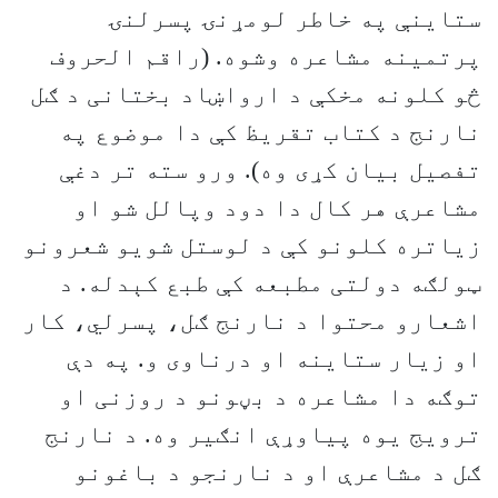
ستاینې په خاطر لومړنۍ پسرلنۍ
پرتمینه مشاعره وشوه. (راقم الحروف
څو کلونه مخکې د ارواښاد بختانی د ګل
نارنج د کتاب تقریظ کې دا موضوع په
تفصیل بیان کړی وه). ورو سته تر دغې
مشاعرې هر کال دا دود وپالل شو او
زیاتره کلونو کې د لوستل شویو شعرونو
ټولګه دولتی مطبعه کې طبع کېدله. د
اشعارو محتوا د نارنج ګل، پسرلي، کار
او زیار ستاینه او درناوی و. په دې
توګه دا مشاعره د بڼونو د روزنی او
ترویج یوه پیاوړې انګیر وه. د نارنج
ګل د مشاعرې او د نارنجو د باغونو