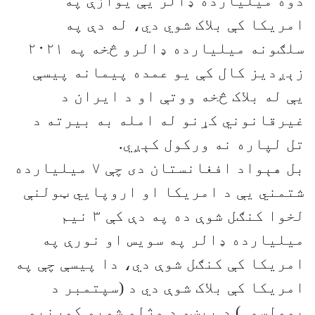
دوه ميليارده ډالر یې يوازې په
امريکا کې بلاک شوي دي، له دې په
سلګونه ميليارده ډالرو څخه په ۲۰۲۱
زېږديز کال کې يو عمده پیمانه پیسې
يې له بلاک څخه ووتې او د ايران د
غيرقانوني کړنو له امله به بيرته د
تل لپاره نه ورکول کېږي.
بل هېواد افغانستان دی چې ۷ ميليارده
شتمني یې د امريکا او اروپايي ټولنې
لخوا کنګل شوې ده په دې کې ۳ نيم
ميليارده ډالر په سويس او نورې په
امریکا کې کنګل شوې دي، دا پيسې چې په
امريکا کې بلاک شوې دي د (سپتمبر د
يوولسمې) د پېښو د وژلو شويو کورنيو