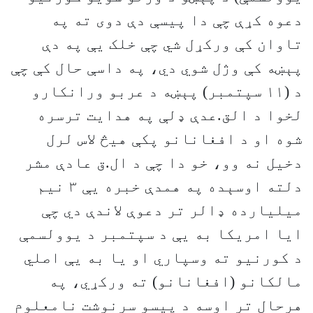
دعوه کړې چې دا پيسې دې دوی ته په
تاوان کې ورکړل شي چې خلک یې په دې
پېښه کې وژل شوي دي، په داسې حال کې چې
د (۱۱ سپتمبر) پېښه د عربو ورانکارو
لخوا د الق.عدې ډلې په هدايت ترسره
شوه او د افغانانو پکې هيڅ لاس لرل
دخيل نه وو، خو دا چې د ال.ق عادې مشر
دلته اوسېده په همدې خبره یې ۳ نيم
ميليارده ډالر تر دعوې لاندې دي چې
ايا امريکا به یې د سپتمبر د يوولسمې
د کورنيو ته وسپاري او يا به یې اصلي
مالکانو (افغانانو) ته ورکړي، په
هرحال تر اوسه د پيسو سرنوشت نامعلوم