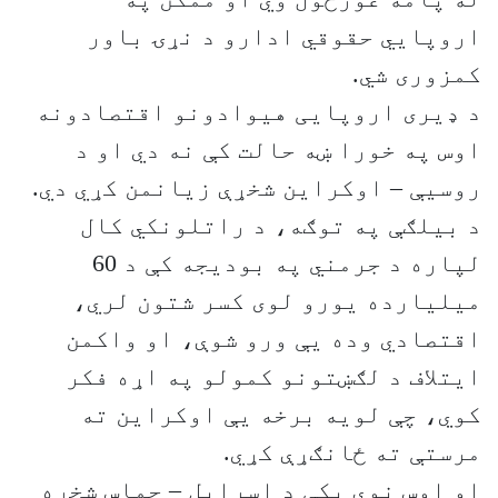
اروپايي حقوقي ادارو د نړۍ باور
کمزوری شي.
د ډیری اروپایی هیوادونو اقتصادونه
اوس په خورا ښه حالت کې نه دي او د
روسيې – اوکراين شخړې زیانمن کړي دي.
د بیلګې په توګه، د راتلونکي کال
لپاره د جرمني په بودیجه کې د 60
ميليارده یورو لوی کسر شتون لري،
اقتصادي وده یې ورو شوې، او واکمن
ایتلاف د لګښتونو کمولو په اړه فکر
کوي، چې لویه برخه یې اوکراین ته
مرستې ته ځانګړې کړي.
او اوس نوې پکې د اسرايل – حماس شخړه