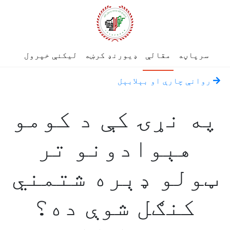
سرپاڼه
مقالې
ډیورنډ کرښه
لیکنې خپرول
روانې چارې او بېلابېل
په نړۍ کې د کومو
هېوادونو تر
ټولو ډېره شتمني
کنګل شوې ده؟