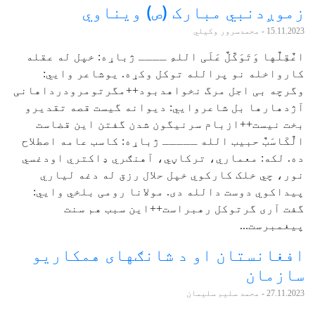
زموږدنبي مبارک (ص) ویناوي
15.11.2023
- محمدسرور وکیلي
اعٌقِلٌها وَتَوَکَّلٌ عَلَی اللهِ ــــ ژباړه: خپل له عقله
کارواخله نو پرالله توکل وکړه. یوشاعر وايي:
وگرچه بی اجل مرگ نخواهدبود++مگرتومرودرداهانی
آژدهارها بل شاعروایي: دیوانه گیست قصه تقدیرو
بخت نیست++ازبام سرنیگون شدن گفتن این قضاست
الٌکَاسَبٌ حبیب الله ـــــ ژباړه: کاسب عامه اصطلاح
ده. لکه: معماري، ترکاڼي، آهنګري ډاکتري اودغسي
نور، چي خلک کارکوي خپل حلال رزق له دغه لیاري
پیداکوي دوست دالله دی. مولانا رومی بلخي وايي:
گفت آری گرتوکل رهبراست++این سبب هم سنت
پیغمبرست...
افغانستان او د شانګهای همکاريو
سازمان
27.11.2023
- محمد سليم سليمان