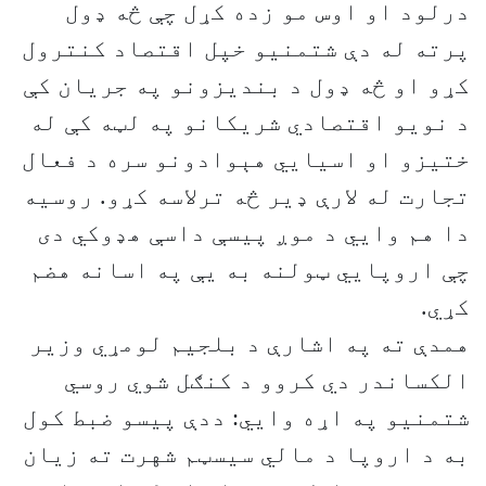
درلود او اوس مو زده کړل چې څه ډول
پرته له دې شتمنيو خپل اقتصاد کنترول
کړو او څه ډول د بندیزونو په جریان کې
د نویو اقتصادي شریکانو په لټه کې له
ختيزو او اسيايي هېوادونو سره د فعال
تجارت له لارې ډیر څه ترلاسه کړو. روسيه
دا هم وایي د موږ پيسې داسې هډوکي دی
چې اروپايي ټولنه به یې په اسانه هضم
کړي.
همدې ته په اشارې د بلجیم لومړي وزیر
الکساندر دي کروو د کنګل شوي روسي
شتمنیو په اړه وايي: ددې پيسو ضبط کول
به د اروپا د مالي سیسټم شهرت ته زیان