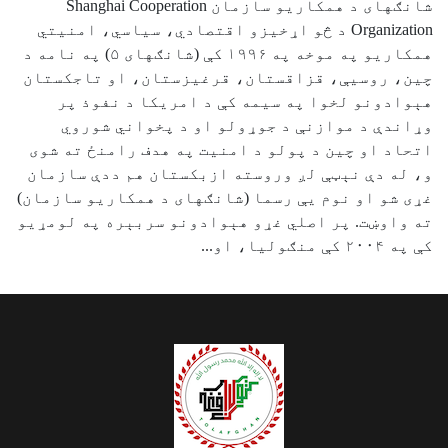
شانګهای د همکاريو سازمان Shanghai Cooperation
Organization د څو اړخيزو اقتصادي، سياسي، امنيتي
همکاريو په موخه په ۱۹۹۶ کې (شانګهای ۵) په نامه د
چين، روسيې، قزاقستان، قرغيزستان، او تاجکستان
هېوادونو لخوا په سيمه کې د امريکا د نفوذ پر
وړاندې د موازنې د جوړولو او د پخواني شوروي
اتحاد او چين د پولو د امنيت په هدف رامنځ ته شوی
و، له دې نېټې لږ وروسته ازبکستان هم ددې سازمان
غړی شو او نوم یې رسما (شانګهای د همکاريو سازمان)
ته واوښت. پر اصلي غړو هېوادونو سربېره په لومړيو
کې په ۲۰۰۴ کې منګوليا، او...