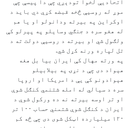
اتحاديې لخوا تودېږي چې دا پيسې چې
موږ له روسيې څخه قبضه کړې دي بايد د
اوکراین په بيرته ودانولو او يا هم
له هغو سره د جنګي وسايلو په پېرلو کې
ولګول شي او بيرته د روسيې دولت ته د
تل لپاره ورنه کړل شي.
په ورته مهال کې ايران بيا بل هغه
هېواد دی چې د نړۍ په بېلابېلو
هېوادونو کې یې د امريکا او اروپا
سره د سيالي له امله شتنمي کنګل شوې
او تر اوسه بيرته نه ده ورکول شوې د
ايران د کنګل شوې شتمني حساب ۱۰۰ تر
۱۲۰ ميليارده اټکل شوی دی چې څه کم