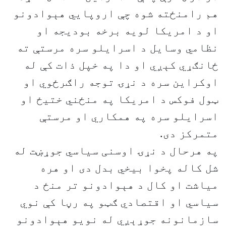
هم رامنځته شوه چې اروپايي هېوادونو
او د امريکا لويه برخه بوديجه او
نظامي وسايل د اسرايلو سره مرستې ته
ځانګړي کېږي او دا په خپل ذات کې له
اوکراين سره د نړۍ توجه راګرځوي او
ټول فوکس د امريکا په منځني ختيځ او
اسرايلو سره په همکاري او مرستې
متمرکز دی.
په هرحال د نړۍ اوسنی سياسي جوړښت له
شل کاله پخوا بيخي بدل دی او هره
مياشت او کال د هېوادونو تر منځ د
سياسي او اقتصادي ګټو په رڼا کې نوي
سازمانونه جوړېږي له نويو هېوادونو