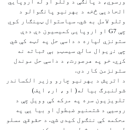
ورسوي، د پانګې د وتلو او له اروپايي
اتحادیې څخه د بهرنیو پانګوالو د
وتلو لامل به شي. سیاستوال ټینګار کوي
چې G7 او اروپایی کمیسیون دې ددې
ستونزې لپاره د داسې حل په لټه کې شي
چې نړیوال مالي سیسټم بې ثباته نه
کړي. خو په هرصورت، د داسې حل موندل
ستونزمن کار دی.
د اتریش د بهرنیو چارو وزیر الکساندر
شولنبرګ بيا له( او ، ار، ايف)
تلویزیون سره په مرکه کې وویل چې د
روسیې د شتمنیو ضبطول او بيا يې په
محکمه کې ننګول کیدی شي. د حقوقي مسلو
له پامه غورځول وي او ممکن په