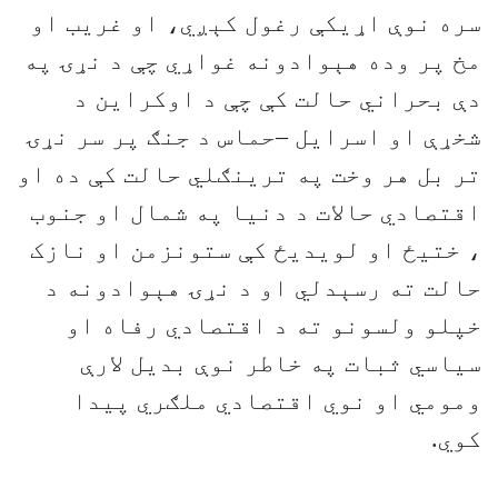
سره نوې اړيکې رغول کېږي، او غريب او
مخ پر وده هېوادونه غواړي چې د نړۍ په
دې بحراني حالت کې چې د اوکراين د
شخړې او اسرايل –حماس د جنګ پر سر نړۍ
تر بل هر وخت په ترينګلي حالت کې ده او
اقتصادي حالات د دنيا په شمال او جنوب
، ختيځ او لويديځ کې ستونزمن او نازک
حالت ته رسېدلي او د نړۍ هېوادونه د
خپلو ولسونو ته د اقتصادي رفاه او
سياسي ثبات په خاطر نوې بديل لارې
ومومي او نوي اقتصادي ملګري پيدا
کوي.