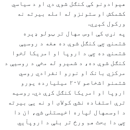
هېوادونو کې کنګل شوې دي او د سياسي
کشمکش او ستونزو له امله بيرته نه
ورکول کېږي.
په نړۍ کې اوس مهال تر ټولو ډېره
شتمني چې کنګل شوې ده هغه د روسيې
شتمني ده چې د اروپا او امریکا لخوا
کنګل شوې ده، د شمېرو له مخې د روسيې د
مرکزي بانک او نورو انفرادي روسي
شتمنو اشخاصو ۲۰۷ ميليارده يورو
اروپا او امريکا کنګل کړې دي. روسيه
ترې استفاده نشي کولای او نه یې بيرته
د اوسمهال لپاره اخيستلی شي، ان دا
چې دا بحث هم ورځ تر بلې د اروپآيي