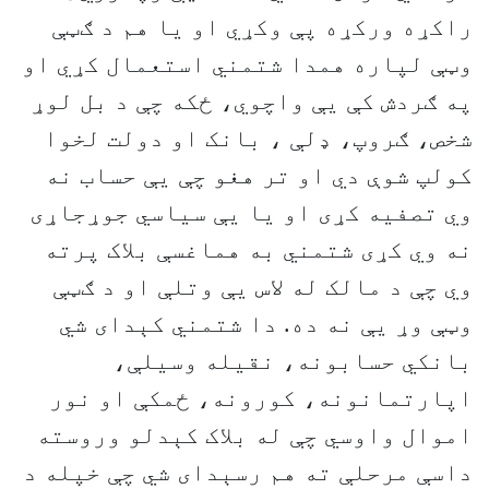
راکړه ورکړه پې وکړي او یا هم د ګټې
وټې لپاره همدا شتمني استعمال کړي او
په ګردش کې یې واچوي، ځکه چې د بل لوړ
شخص، ګروپ، ډلې ، بانک او دولت لخوا
کولپ شوې دي او تر هغو چې یې حساب نه
وي تصفيه کړی او یا یې سياسي جوړجاړی
نه وي کړی شتمني به هماغسې بلاک پرته
وي چې د مالک له لاس یې وتلې او د ګټې
وټې وړ یې نه ده. دا شتمني کېدای شي
بانکي حسابونه، نقيله وسيلې،
اپارتمانونه، کورونه، ځمکې او نور
اموال واوسي چې له بلاک کېدلو وروسته
داسې مرحلې ته هم رسېدای شي چې خپله د