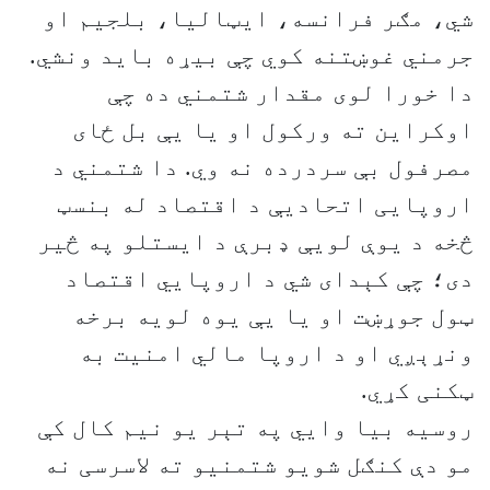
شي، مګر فرانسه، ایټالیا، بلجیم او
جرمني غوښتنه کوي چې بیړه بايد ونشي.
دا خورا لوی مقدار شتمني ده چې
اوکراين ته ورکول او يا یې بل ځای
مصرفول بې سردرده نه وي. دا شتمني د
اروپایی اتحادیې د اقتصاد له بنسټ
څخه د یوې لویې ډبرې د ایستلو په څیر
دی؛ چې کېدای شي د اروپايي اقتصاد
ټول جوړښت او يا یې یوه لويه برخه
ونړېږي او د اروپا مالي امنیت به
ټکنی کړي.
روسيه بيا وايي په تېر یو نیم کال کې
مو دې کنګل شويو شتمنیو ته لاسرسی نه