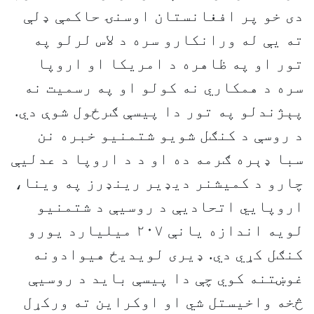
دی خو پر افغانستان اوسنۍ حاکمې ډلې
ته یې له ورانکارو سره د لاس لرلو په
تور او په ظاهره د امريکا او اروپا
سره د همکاري نه کولو او په رسميت نه
پېژندلو په تور دا پيسې ګرځول شوې دي.
د روسې د کنګل شويو شتمنيو خبره نن
سبا ډېره ګرمه ده او د د اروپا د عدلیې
چارو د کمیشنر دیډیر رینډرز په وینا،
اروپايي اتحادیې د روسیې د شتمنیو
لویه اندازه يانې ۲۰۷ ميليارد یورو
کنګل کړي دي. ډیری لویدیځ هیوادونه
غوښتنه کوي چې دا پیسې باید د روسیې
څخه واخیستل شي او اوکراین ته ورکړل