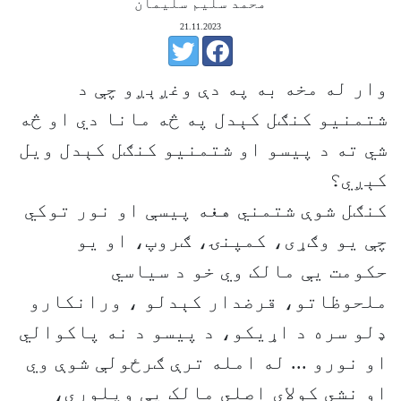
محمد سليم سليمان
21.11.2023
وار له مخه به په دې وغږېږو چې د
شتمنيو کنګل کېدل په څه مانا دي او څه
شي ته د پيسو او شتمنيو کنګل کېدل ويل
کېږي؟
کنګل شوې شتمني هغه پيسې او نور توکي
چې يو وګړی، کمپنۍ، ګروپ، او يو
حکومت یې مالک وي خو د سياسي
ملحوظاتو، قرضدار کېدلو ، ورانکارو
ډلو سره د اړيکو، د پيسو د نه پاکوالي
او نورو ... له امله ترې ګرځولې شوې وي
او نشي کولای اصلي مالک یې وپلوري،