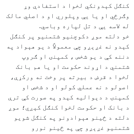
کنګل کېدونکي لخوا د استفادې وړ
وګرځي او يا یې وپلوري او د اصلي مالک
له لاسه یې د تل لپاره وباسي.
خو دلته موږ دکوچنيو شتمنيو پر کنګل
کېدو نه غږېږو چې معمولاً د يو هېواد په
دننه کې د يو شخص ، کمپنۍ او ګروپ
شتمني د اړوند حکومت او يا هم بانک
لخوا د قرض د بیرته پر وخت نه ورکړې،
اصولو د نه عملي کولو او د شخص او
کمپنۍ د دېواليه کېدو په صورت کې ترې
د بانک او حکومت لخوا کنګل کېږي؛ موږ
دلته د ځينو هېوادونو په کنګل شويو
شتمنيو غږېږو چې په ځينو نورو