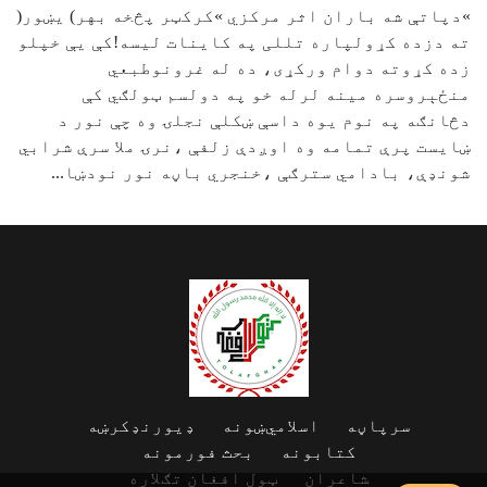
»دپاتې شه باران اثر مرکزي »کرکټر پڅخه بهر) یښور(
ته دزده کړولپاره تللی په کاینات لیسه!کې یې خپلو
زده کړوته دوام ورکړی، ده له غرونوطبعي
منځېروسره مینه لرله خو په دولسم ټولګي کې
دڅانګه په نوم یوه داسې ښکلې نجلۍ وه چې نور د
ښایست پرې تمامه وه اوږدې زلفې ،نرۍ ملا سرې شرابي
شونډې، بادامي سترګې ،خنجري باڼه نور نودښا...
سرپاڼه
اسلامي‌ښونه
ډیورنډ‌کرښه
کتابونه
بحث فورمونه
شاعران
ټول افغان تګلاره