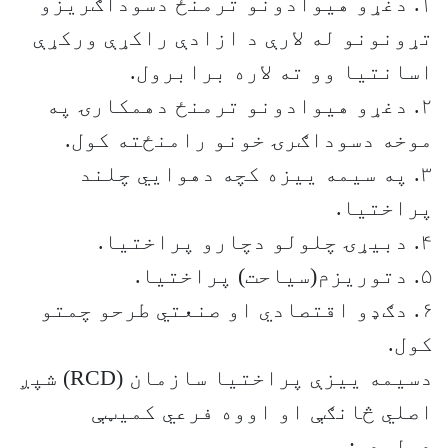
۱. دغړو هيوادونو ترمنځ دسوداګريزو
تړونونو له لارې د ازادې راکړې ورکړې
اسانتيا وو ته لاره برابرول.
۲. دغړو هيوادونو ترمنځ دهمکارۍ په
موخه دسوداګرۍ خونو رامنځته کول.
۳. په سيمه ييزه کچه دهوايي چلند
پراختيا.
۴. دبيړۍ چلولو دچارو پراختيا.
۵. دتوريزم(سياحت) پراختيا.
۶. دګډو اقتصادي او صنعتي طرحو چمتو
کول.
دسيمه ييزې پراختيا سازمان (RCD) شپږ
اصلي څانګې او اووه فرعي کميټې
درلودې: