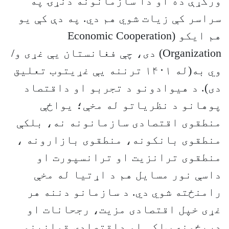
ورکړې ده او دا سازمانونه دنړۍ په
سراسر کې زیات شوي هم دي. په دې کې یو
هم ایکو (Economic Cooperation
Organization) دی، چې فغانستان یې غړی و/
وي به(له ۱۴۰۱ ترننه یې غړیتوب تعلیق
دی). د هیوادونو د تجربو او داقتصاد
پوهانو د نظریاتو له مخې؛ یواځې
منطقوی اقتصادی سازمانونه نه، بلکې
منطقوی بانکونه، منطقوی بازارونه ،
منطقوی ترانزيت او ترانسپورت او
داسې نور مسايل هم د اړتیا له مخې
رامنځته شوي دي. د سازمانو دننه هر
غړی خپل اقتصادی مزيت، رجحانات او
دريځونه ټاکې او داقتصادی قوانينو