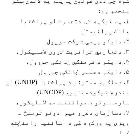
شوه چې ددې غونډې پايله په لاندې ټکو
منحصر وه:
۱. په ترکيه کې دتجارت او پراختيا
بانک پرانيستل
۲. دايکو بيمې شرکت جوړول
۳. دتجارتي ترانزيت تړون لاسليکول،
۴. دايکو د فرهنګي څانګې جوړول،
۵. دايکو دعلمي څانګې جوړول
۶. دملګرو ملتونو د پراختيا (UNDP) او
مخدره توکودمخنيوي (UNCDP)
سازمانونو د موافقتنامه لاسليکول،
۷. دسازمان دغړو هيوادونو ترمنځ د
ويزې په ورکړه کې د اسانتيا رامنځته
کول.