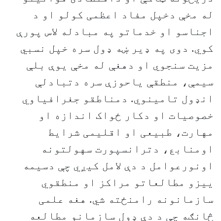
له مخې دخپل مفاد اعظمی کولو او د
اجناسو او خدماتو په مبادله لاس پورې
کوي. دوی په ډير ښه ډول سره خپل نسبي
مزيت سنجوي او دهغې له مخې يوې بلې
سيمې، منطقې ياحوزې سره دتبادلې
انډول تامينوي. دمناطقو جغرافياوي
خصوصيات او دکار ځواک اندازه او
مهارت، طبیعی او اقليمی شرايط
اومنابع، دترانسپورت سهولتونه
اونورعوامل د دې لامل کيږي چې دسيمه
يیزو مطالعاتو مراکز او منطقوي
سازمانونه رامنځته شي. هغه علمی
څانګه چې د دې ډول سازمانو مطالعه