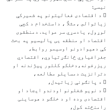
نیسی:
 د اقتصادی فعالیتونو په شمیرکې
زياتوالى ،مثلاً ، داستخدام د کچې
لوړول، يادسړي سر عوايد. دمنطقوی
اقتصاد او منطقه یی پالیسیو په بحث
کې دهيوادونو اوسيمو روابط،
جغرافياوي ځانګړتياوې، اقتصادي
ريزرفونه،دخلکو کلتور پيژندنه او
دترانزيت دمسايلو مطالعه،
 د پانګونې زیاتیدل،
 د نویو شغلونو اودندو ایجاد او
اقتصادی وده او د خلګو د هوساینی
رامنځته کول،