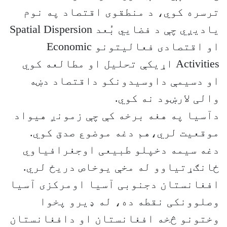
ترسره کوي، د منطقوی اقتصاد په نوم
یادیږي چې د فضايي بُعد Spatial Dispersion
او اقتصادی فعاليتونو Economic
Activities اړيکې تحليل او مطالعه کوي
او دسيمې داوسيدونکو داقتصاد دښه
والی لارښود نه کوي.
دآسيا په هغه برخه کې چې زمونږ هیواد
موقعيت لري،هم دغه موضوع صدق کوي.
دغه سيمه دخپلو طبیعی اوجغرافياوي
ځانګړتياوو له مخې يوخاص دريځ لري.
افغانستان دجنوبی آسيا اومرکزی آسيا
وصلوونکی نقطه ده، له ډيرو پخوا
وختونو څخه افغانستان او دافغانستان