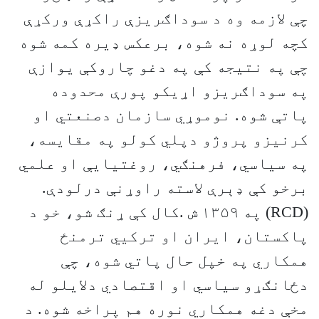
چې لازمه وه د سوداګريزې راکړې ورکړې
کچه لوړه نه شوه، برعکس ډيره کمه شوه
چې په نتيجه کې په دغو چاروکې يوازې
په سوداګريزو اړيکو پورې محدوده
پاتې شوه. نوموړي سازمان دصنعتي او
کرنيزو پروژو دپلي کولو په مقايسه،
په سياسي، فرهنګي، روغتيايې او علمي
برخو کې ډېرې لاسته راوړنې درلودې.
(RCD) په ۱۳۵۹ ش .کال کې ړنګ شو، خو د
پاکستان، ايران او ترکيي ترمنځ
همکاري په خپل حال پاتي شوه، چې
دځانګړو سياسي او اقتصادي دلايلو له
مخې دغه همکاري نوره هم پراخه شوه. د