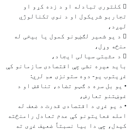
 کلتوری تبادله او د زده کړو او
تجاربو شریکول او د نوی تکنالوژي
لیږد،
 د یو شمیر لګښونو کمول یا بیخی له
منځه وړل،
 د مثبتی سیالی ایجاد،
باید هېره نشی چې اقتصادی سازمانو کې
غړیتوب یو- دوه ستونزی هم لري:
• یو بل سره د ګټو تضاد، تناقض او د
غوښتنو تعارض،
• د یو غړی د اقتصادی قدرت د ضعف له
امله فعایتونو کې عدم تعادل رامنځته
کیدل، چې دا بیا نسبتاً ضعیف غړی ته