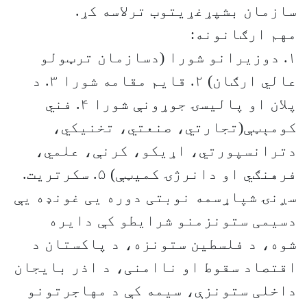
سازمان بشپړغړيتوب ترلاسه کړ.
مهم ارګانونه:
۱. دوزيرانو شورا (دسازمان ترټولو
عالي ارګان) ۲. قايم مقامه شورا ۳. د
پلان او پاليسۍ جوړونې شورا ۴. فني
کومېټې(تجارتي، صنعتي، تخنيکي،
دترانسپورتي، اړيکو، کرنې، علمي،
فرهنګي او دانرژۍ کميټې) ۵. سکرتريت.
سږنۍ شپاړسمه نوبتی دوره یی غونډه یې
دسیمی ستونزمنو شرایطو کې دایره
شوه، د فلسطین ستونزه، د پاکستان د
اقتصاد سقوط او ناامنی، د اذر بایجان
داخلی ستونزې، سیمه کې د مهاجرتونو