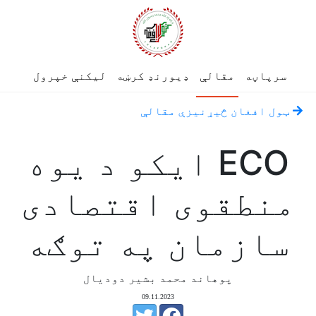
سرپاڼه
مقالې
ډیورنډ کرښه
لیکنې خپرول
ټول افغان څیړنیزې مقالې
ECO ایکو د یوه
منطقوی اقتصادی
سازمان په توګه
پوهاند محمد بشیر دودیال
09.11.2023