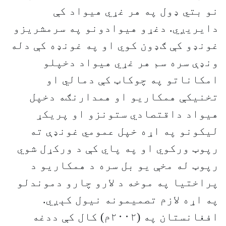
نو بتي ډول په هر غړي هيواد کې
دايريږي. دغړو هيوادونو په سرمشريزو
غونډو کې ګډون کوي او په غونډه کې دله
ونډې سره سم هر غړي هيواد دخپلو
امکاناتو په چوکاټ کې دمالي او
تخنيکې همکاريو او همدارنګه دخپل
هيواد داقتصادي ستونزو او پريکړ
ليکونو په اړه خپل عمومي غونډې ته
رپوټ ورکوي او په پاي کې د ورکړل شوي
رپوټ له مخې يو بل سره د همکاريو د
پراختيا په موخه د لارو چارو دموندلو
په اړه لازم تصميمونه نيول کېږي.
افغانستان په (۲۰۰۲م) کال کې ددغه