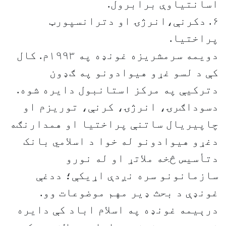
اسانتياوې برابرول.
۶. دکرنې،انرژۍ او دترانسپورټ
پراختيا.
دويمه سرمشريزه غونډه په ۱۹۹۳م. کال
کې د لسو غړو هيوادونو په ګډون
دترکيې په مرکز استانبول دايره شوه.
دسوداګرۍ، انرژۍ، کرنې، توريزم او
چاپيريال ساتنې پراختيا او همدارنګه
دغړو هيوادونو له خوا د اسلامي بانک
دتأسيس څخه ملاتړ او له نورو
سازمانونو سره نږدې اړيکې؛ ددغې
غونډې د بحث ډير مهم موضوعات وو.
درېيمه غونډه په اسلام اباد کې دايره