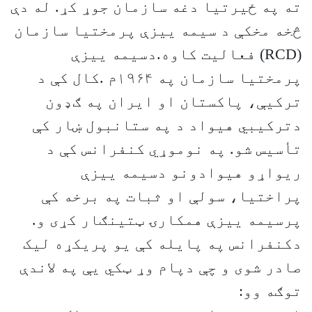
ته په ځیرتیا دغه سازمان جوړ کړ. له دې
څخه مخکې د سيمه ييزې پرمختيا سازمان
(RCD) فعاليت کاوه.دسيمه ييزې
پرمختيا سازمان په ۱۹۶۴م .کال کې د
ترکيې، پاکستان او ايران په ګډون
دترکيبي هيواد د په ستانبول ښار کې
تأسيس شو. په نوموړي کنفرانس کې د
ريواړو هيوادونو دسيمه ييزې
پراختيا، سولې او ثبات په برخه کې
پرسيمه ييزې همکارۍ ټتينګار کړی و.
دکنفرانس په پايله کې يو پريکړه ليک
صادر شوی و چې دپام وړ ټکي يې په لاندې
توګه وو: