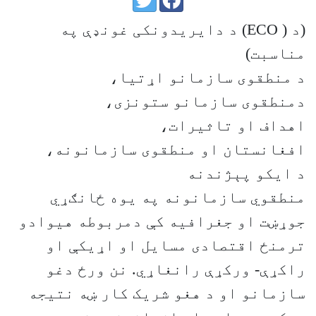
(د ( ECO) د دایریدونکی غونډې په
مناسبت)
د منطقوی سازمانو اړتیا،
دمنطقوی سازمانو ستونزی،
اهداف او تاثیرات،
افغانستان او منطقوی سازمانونه،
د ایکو پېژندنه
منطقوي سازمانونه په يوه ځانګړي
جوړښت او جغرافیه کې دمربوطه هیوادو
ترمنځ اقتصادی مسايل او اړيکې او
راکړې- ورکړې رانغاړي. نن ورځ دغو
سازمانو او د هغو شریک کار ښه نتیجه