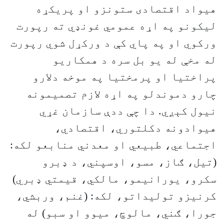
هيواد اقتصادی ستونزو او پريکړه
ليکونو په اړه عمومي غونډي ته رپورت
ورکوي او په پاي کې د ورکړل شوي رپورت
له مخې له يو بل سره د همکاريو
پراختيا او پرمختيا په موخه دلارو
چارو دموندلو په اړه لازم تصميمونه
نيول کېږي. دا چې ددې سازمان غړي
هيوادونه دکلتوري، اقتصادي،
اجتماعي، طبيعي او معدني منابعو لکه:
(تيل، ګاز، مسو، اوسپني، د ډبرو
سکرو، يورانيمو، مالکي، قيمتي ډبري)
کرنيزو توليداتو، لکه: (غنم، وربشي،
جورا، ګني، مالوچ، ميوو او سبو) له