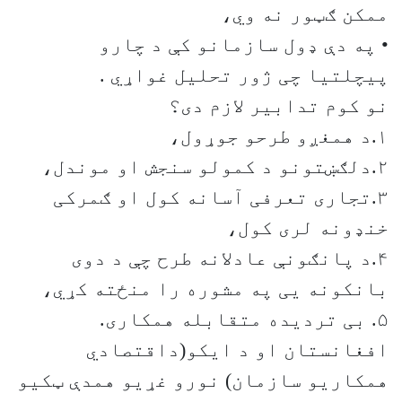
ممکن ګټور نه وي،
• په دې ډول سازمانو کې د چارو
پیچلتیا چی ژور تحلیل غواړي .
نو کوم تدابیر لازم دی؟
۱.د همغږو طرحو جوړول،
۲.دلګښتونو د کمولو سنجش او موندل،
۳.تجاری تعرفی آسانه کول او ګمرکی
خنډونه لری کول،
۴.د پانګونې عادلانه طرح چې د دوی
بانکونه یی په مشوره را منځته کړي،
۵. بی تردیده متقابله همکاری.
افغانستان او د ایکو(داقتصادي
همکاريو سازمان) نورو غړیو همدې ټکیو