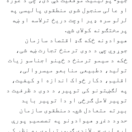
جیو- پولیتیک موقعیت کې دی، چی د غوره
او عالی سنجول شوی منطقوی پالیسی په
لرلو سره ډیر اوچت دریځ ترلاسه او ښه
پرمختګونه کولای شي.
هیوادونه ځکه ګډ اقتصاد سازمان
جوړوي چې د دوی ترمنځ تجارت ښه شی،
ځکه د سیمو ترمنځ د ځینو اجناسو زیات
تولید، دطبیعی منابعو میسروالی،
اقلیم، دکار ځواک اندازه او کیفیت،
په لګښتونو کی توپیر، د دوی د ظرفیت د
توپیر لامل ګرځی او دا توپیر باید
بیرته متعادل شي. دمنطقوی سازمان
حدود دغړو هیوادونو په تصصمیم پورې
اړه لري چې لاندې ګټورتیاوې په نظر کې