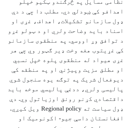
نظامی مسایل په څرګندو ټکیو خپلو
اهدافو کې ښودلي دي. مطلب دا چې د دې
ډول سازمانو تشکیلات، اهداف، غړی او
اسناد باید وضاحت ولري او د ټولو غړو
د توافق وړ اووسي. په منطقوی سازمانو
کې غړيتوب هغه وخت ډير ګټور وي چې هر
غړی هیواد له منطقوی پلوه خپل نسبي
او مطلق مزيت وپيژني او په منطقه کې
ديوفعال شريک په توګه يوه سنجول شوي
پاليسی ولري، ددغې پاليسي موخه بايد
داقتصادي کړنو رونق اوزياتول وي. دې
ډول سياست ته Regional policy ويل کيږي.
افغانستان داسې جیو- اکونومیک او