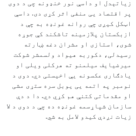
زیاتېدل او داسې نور خنډونه چی د دوی
پر اقتصاد یی منفی اثر کړی دی. داسې
اټکل کیږی چې روانه غونډه به چې د
ازبکستان پلازمینه تاشکند کې جوړه
شوی، استازی او مشران دغه ښارته
رسیدلی، دکوربه هیواد ولسمشر شوکت
میرضیایف میلمنو ته هرکلی ویلی او
یادګاری عکسونه یې اخیستی دي. دوی د
نومبر په اتمه یی یوبل سره ستړی مشی
او مقدماتی کتنې هم کړي دي. دا د دې
سازمان شپاړسمه غونډه ده چې د دوی د لا
زیات نږدې کیدو لامل به شي.