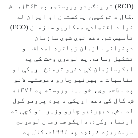
(RCD) تر ړنګيدو وروسته، په ۱۳۶۳هـ ش
.کال د ترکيې، پاکستان او ايران له
خوا د اقتصادي همکاريو سازمان (ECO)
تأسيس شو. دغه نوي شوي سازمان
دپخوانی سازمان زیاتره اهداف او
تشکیل وساته. په لومړي وخت کې په
ایکوسازمان کې دغړو ترمنځ اړيکې او
مناسبات د بهرنيو چارو دمرستيالانو
په سطحه وې، خو بيا وروسته په ۱۳۷۶هـ
ش. کال کې دغه اړيکې د يوه پروتو کول
له مخې دبهرنيو چارو وزيرانو کچې ته
ارتقاء وکړه. دايکو سازمان لومړنۍ
سرمشريزه غونډه په ۱۹۹۲م. کال په