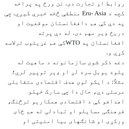
روابط او تجارت دی. نن ورځ په پراخه
کچه د Eru- Asia منطقې څخه خبرې کيږي. چې
په دې کې هم دافغانستان موقعيت او
دريځ ډير مهم دی. له دې پرته
افغانستان په WTOکې هم غړيتوب ترلاسه
کړي و.
دغه ذکر شوی سازمانونه د ماهیت له
پلوه یوبل سره لږ او ډېر توپیر لري؛
مثلاً: د ایکو لوی هدف اقتصادی متقابلی
مرستی دي، حال دا چې سارک خپلو
اهدافو کې د اقتصادی همکاریو ترڅنګ،
فرهنګی مسایلو او تبادلی ته هم ځای
ورکړی او شانګهای بیا امنیتی او