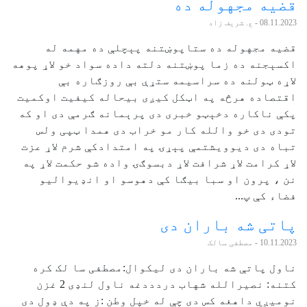
قضیه مجهوله ده
08.11.2023
- ع. شریف زاد
قضیه مجهوله ده ستاپوښتنه پېچلې ده مهمه له
اکسېجنه ده زما پوښتنه دلته داده سواد خو لاړ پوهه
لاړه ټولنه ده سراسیمه ستړې بې روزګاره بې
اقتصاده هرڅه په اټکل کیږی بیحاله کیفیت اوکمیت
پکې ناکاره دخېټو خبری دی پرېمانه ګرمې دی او که
تودی دی خو والله کار مو خراب دی همدا ټپی ولس
تباه دی دیوویشتمې پېړۍ په امتدادکې شرم لاړ عزت
لاړ کرامت لاړ شرافت لاړ دبسوګۍ واده شو حکمت لاړ په
نن ، پرون او سبا بیګا کې دهوسو او انډیوالیو
فضاء کې پ...
پاتی شه باران دی
10.11.2023
- مصطفی سالک
ناول پاتې شه باران دی لیکوال:مصطفی سا لک کره
کتنه: نصیرالله شهاب دردددغه ناول لنډی 2 غزن
نومیږي داهغه کس دی چې له خپل وطن :ز په دې ډول دی