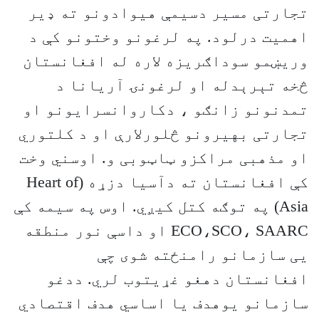
تجارتی مسير دسيمې هيوادونو ته ډير
اهميت درلود. په لرغونو وختونو کې د
وريښمو سوداګريزه لاره له افغانستان
څخه تېرېدله او لرغونۍ آريانا د
تمدنونو زانګو ، دکاروانسرايونو او
تجارتی بهيرونو څلورلارې او د کلتوري
او مذهبی مراکزو ټاټوبی و. اوسني وخت
کې افغانستان ته دآسيا دزړه (Heart of
Asia) په توګه کتل کيږي. اوس په سيمه کې
ECO،SCO، SAARC او داسې نور منطقه
یی سازمانو رامنځته شوی چې
افغانستان دهغو غړيتوب لري. ددغو
سازمانو يوهدف يا اساسي هدف اقتصادي