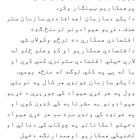
پرهمکاريو ټينګار وکړ.
دايکو دسازمان اهداف: ددې سازمان ستر
هدف دغړيو هيوادونو ترمنځ ګډه
اقتصادي همکاري ده ترڅو وکولای شي
داقتصادي همکاريو او کډ وهلو ځلو له
لاري خپلي اقتصادي ستونزې کمي کړي او
يا له يې په کلي توګه له منځه يوسي.
دايکو سازمان غونډې هر کال په نوبتي
ډول په هر غړي هيواد کې جوړيږې د غړيو
هيوادونو به مشرتابه کې کډون کوي او
په غونډه کې ونډی سره سم هر غړي هيواد
دخپلو امکاناتو په چوکاټ کې دمالي او
تخنيکې همکاريو اوهمدارنګه دخپل