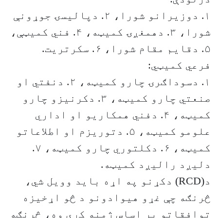
۱. دوزيرانو شورا، ۲. دپاليسۍ جوړونې
شورا، ۳. دهمغږۍ کميټه، ۴. فني کميټې،
۵. دقايم مقام شورا، ۶. سکرتريت.
فرعي کميټي:
۱. دسوداګرۍ چارو کميټه، ۲. دنفتي او
صنعتي چارو کميټه، ۳. دکرنيزو چارو
کميټه، ۴. دفني همکاريو او اداري
علومو کميټه، ۵. دتوريزم او اطلاعاتو
کميټه، ۶. دکلتوري چارو کميټه، ۷.
دليږد راليږد کميټه.
د(RCD) دکړنو په اړه بايد وويل شي،
څرنګه چې غړو هيوادونو د څو اړخيزه
توافقاتو پر اساس ژمنه کړې وه، څرنګه