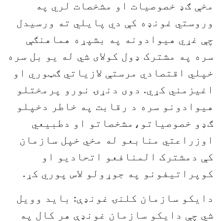
مخې ګډ خصوصيات او مشخصات لري په
وروستي غونډه کې دي پايلي ته ورسيدل
چې غړي هيوادونه په بشپړه هماهنګې
سره په مشترک ډول کولای شي له يو بل سره
خپلي اقتصادي مرستې لازياتي ګټوري او
اغيزمني کړي. دوی دنړۍ نورو پرمختلو
هيوادونو سره د رقابت په خاطر دخپلو
ګډو خصوصياتو،مشخصاتو او دطبيعي
اوزراعتي منابعو له مخي خپل سازمان
کې دمشترک المنافعو اتحاديو او
کوپراتيفونو په جوړولو لاس پوري کړ.
دايکو سازمان کلنۍ غونډې: بايد وويل
شي چې دايکو سازمان غونډې هر کال په