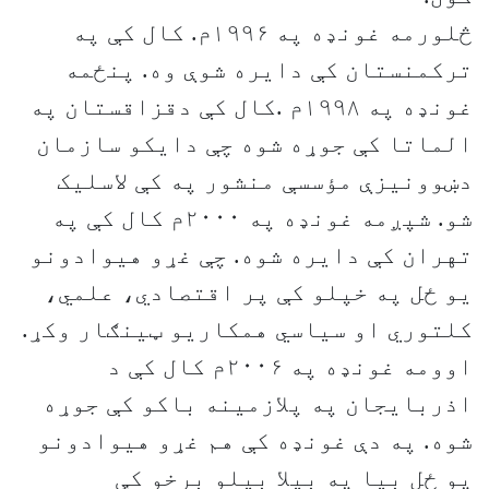
څلورمه غونډه په ۱۹۹۶م. کال کې په
ترکمنستان کې دايره شوې وه. پنځمه
غونډه په ۱۹۹۸م .کال کې دقزاقستان په
الماتا کې جوړه شوه چې دايکو سازمان
دښوونيزې مؤسسې منشور په کې لاسليک
شو. شپږمه غونډه په ۲۰۰۰م کال کې په
تهران کې دايره شوه. چې غړو هيوادونو
يو ځل په خپلو کې پر اقتصادي، علمي،
کلتوري او سياسي همکاريو ټينګار وکړ.
اوومه غونډه په ۲۰۰۶م کال کې د
اذربايجان په پلازمينه باکو کې جوړه
شوه. په دې غونډه کې هم غړو هيوادونو
پو ځل بيا په بيلا بيلو برخو کې