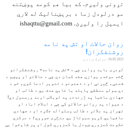
تړونی ولېږم. که بيا هم کومه پوښتنه
مو درلودل زما د برېښناليک له لارې
ايمېل را ولېږئ. ishaqttu@gmail.com
روان حالات او تش په نامه
روشنفکران!
16.05.2021
- سرلوڅ مرادزی
لومړی باید ووایم چې د «تش په نامه» روشنفکرانو
څخه موخه، یوازې هغه کسان دي چې د حالاتو او پېښو د
شننې، څېړنې او د ذهنونو د تنویر ادعا کوي، خو د
دې ټولو منطقي پایله یا غايي هدف يي د طالب او
جهادي مافیا په ژرنده، په لویلاس اوبه ورسمول دي!
د هېواد په روانو حالاتو کې چې د اسلام اباد او
تهران په ملاتړ د طالب وسلواله جګړه او د جهادي
مافیايي کړیو سبوتاژ يي منځړی جوړوي؛ د مرکزي
حکومت کمزوري ښودل یا کمزوري کول او پر شاوخوا يې