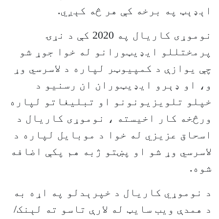
اېډېټ په برخه کې هر څه کېږي.
نوموړی کاريال په 2020 کې د نړۍ
پرمختللو ايډيټورانو له خوا جوړ شو
چې يوازې د کمپيوټر لپاره د لاسرسي وړ
و، او ډېرو ايډيټوران ان رسنيو د
خپلو تلويزيونونو او تبليغاتو لپاره
ورڅخه کار اخيسته ، نوموړی کاريال د
اسحاق عزيزي له خوا د موبايل لپاره د
لاسرسي وړ شو او پښتو ژبه هم پکې اضافه
شوه.
د نوموړي کاريال د خپرېدلو په اړه به
د همدې ويب سايټ له لارې تاسو ته لېنک/