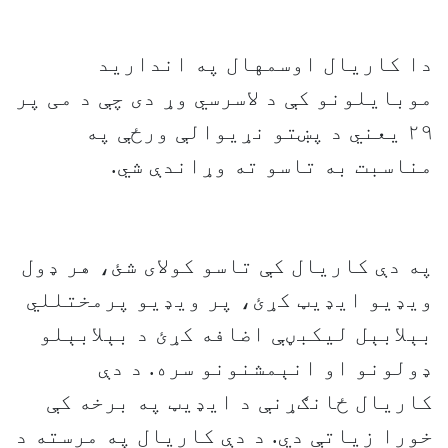
دا کاريال اوسمهال په اندارید
موبايلونو کې د لاسرسي وړ دی چې د می پر
۲۹ يعني د پښتو نړيوالې ورځې په
مناسبت به تاسو ته وړاندې شي.
په دې کاريال کې تاسو کولای شئ، هر ډول
ويډيو ايډيټ کړئ، پر ويډيو پرمختللي
بېلابېل ليکبڼې اضافه کړئ د بېلابېلو
ډولونو او انېمشنونو سره. د دې
کاريال ځانګړنې د ايډيټ په برخه کې
خورا زياتې دي. د دې کاريال په مرسته د