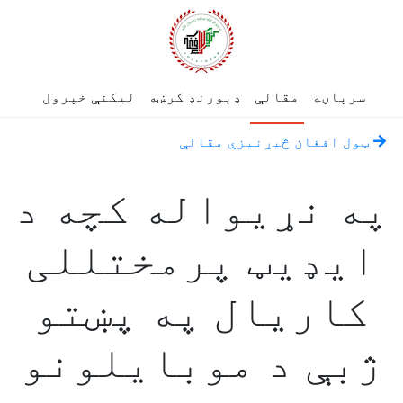
سرپاڼه
مقالې
ډیورنډ کرښه
لیکنې خپرول
ټول افغان څیړنیزې مقالې
په نړيواله کچه د
ايډيټ پرمختللی
کاریال په پښتو
ژبې د موبايلونو