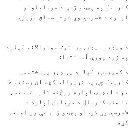
کاریال په پښتو ژبې د موبايلونو
لپاره د لاسرسي وړ شو - اسحاق عزيزي
د ويډيو ايډيټورانو/سمونوالانو لپاره
په زړه پورې آسانتيا:
د کمپيوټر لپاره يو ډېر پرمختللی
کاریال چې په نړيواله کچه ان رسنيو لا
هم د ايډيټ لپاره ورڅخه کار اخيسته،
ما هغه کاريال د موبايل لپاره د
لاسرسي وړ کړ. او پښتو ژبه مې ور اضافه
کړه.