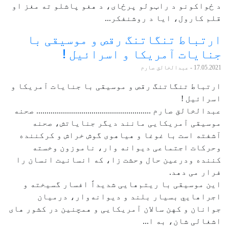
د ځواکونو د راټولو پرځای، د هغو پاشلو ته مغز او
قلم کارول، ایا د روشنفکر...
ارتباط تنگاتنگ رقص و موسیقی با
جنایات آمریکا و اسرائیل !
17.05.2021
- عبدالخالق صارم
ارتباط تنگاتنگ رقص و موسیقی با جنایات آمریکا و
اسرائیل !
عبدالخالق صارم ........................................................ صحنه
موسیقی آمریکایی مانند دیگر جنایاتش، صحنه
آشفته است با غوغا و هیاهوی گوش خراش و کرکننده
وحرکات اجتماعی دیوانه وار، ناموزون وخسته
کننده ودرعین حال وحشت زا، که انسانیت انسان را
فرار می دهد.
این موسیقی با ريتم‌هايی شديداً افسار گسيخته و
اجراهايي بسيار بلند و ديوانه‌وار، درميان
جوانان و کهن سالان آمریکایی و همچنین در کشور های
اشغالی شان، به ا...