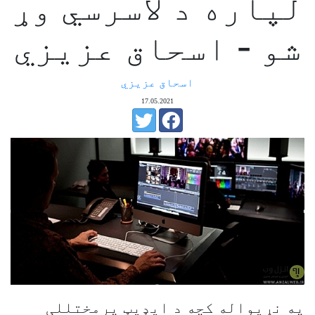
لپاره د لاسرسي وړ
شو - اسحاق عزيزي
اسحاق عزيزي
17.05.2021
په نړيواله کچه د ايډيټ پرمختللی