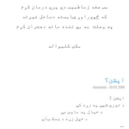
بس هغه زماطبيب دي پري درمان کړم
که څپوراوړ ښايسته دساحل غيږته
په وصلت به بي تنده ماته دهجران کړم
مکۍ کليواله
اپشن؟
- shamshad
30.03.2008
اپشن ؟
د تورې شپې په زړه کې
د خيال په ماوس مې
د خپل زړه د ډسک ټآپ
...