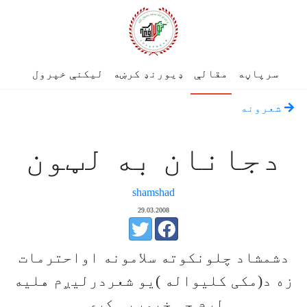
سرپاڼه
مقالې
ډیورنډ کرښه
لیکنې خپرول
شعرونه
دجانان به لټون
shamshad
29.03.2008
دشمشاد چلونکوته سلامونه اواحترمات
زه د(مکی کلیواله )یو شعردرلیږم هلیه
لرم چی خپوريې کړی.