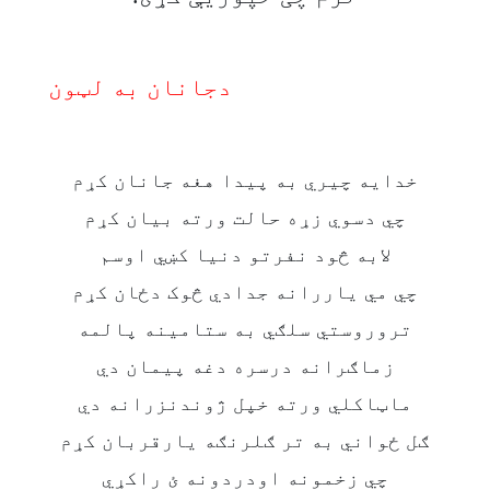
دجانان به لټون
خدايه چيري به پيدا هغه جانان کړم
چي دسوي زړه حالت ورته بيان کړم
لابه څود نفرتو دنيا کښي اوسم
چي مي ياررانه جدادي څوک دځان کړم
تروروستي سلګي به ستامينه پالمه
زماګرانه درسره دغه پيمان دي
ماټاکلي ورته خپل ژوندنزرانه دي
ګل ځواني به تر ګلرنګه يارقربان کړم
چي زخمونه اودردونه ئ راکړي