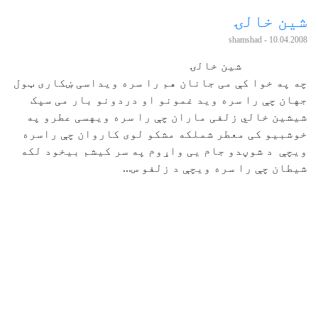
شين خالۍ
- shamshad
10.04.2008
شين خالۍ
چه په خوا کې می جانان هم را سره ويداسی ښکاری ټول
جهان چې را سره ويد غمونو او دردونو بار می سپک
شيشين خالي زلفی ماران چې را سره ويهسی عطرو په
خوشبيو کی معطر شملکه مشکو لوی کاروان چې راسره
ويچې د شوڼدو جام يی واړوم په سر کیشم بيخود لکه
شيطان چې را سره ويچې د زلفو س...