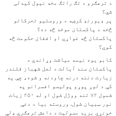
د ترهګرو د تګ راتګ مخه نيول کيدلی
شي؟
پر ډيورنډ کرښه د وروستيو تحرکاتو
څخه د پاکستان موخه څه ده؟
پاکستان څه غواړي او افغان حکومت څه
کوي؟
کابو يوه نيمه مياشت وړاندې د
پاکستان سند آيالت د لعل شهباز قلندر
زیارت دننه درنه چاودنه و شوه، چې په
کې د لوړ پوړو پولیسو افسرانو په
شمول ۷۲ تنه ووژل شول او له ۲۵۰ زیات
نور ټبیان شول. وروسته بيا د دغې
خونړي برید مسولیت د داعش ترهګرې ډلې