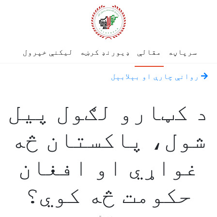
سرپاڼه
مقالې
ډیورنډ کرښه
لیکنې خپرول
روانې چارې او بېلابېل
د کټارو لګول پيل
شول، پاکستان څه
غواړي او افغان
حکومت څه کوي؟