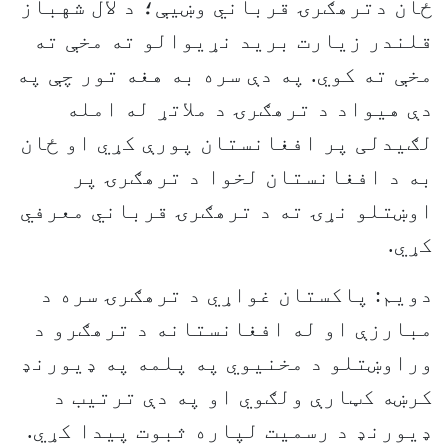
ځان دترهګرۍ قرباني وښيې؛ د لال شهباز
قلندر زيارت بريد نړيوالو ته مخې ته
مخې ته کوي. په دې سره به هغه تور چې په
دې هيواد د ترهګرۍ د ملاتړ له امله
لګيدلی پر افغانستان پورې کړي او ځان
به د افغانستان لخوا د ترهګرۍ پر
اوښتلو نړۍ ته د ترهګرۍ قرباني معرفي
کړي.
دويم: پاکستان غواړي د ترهګرۍ سره د
مبارزې او له افغانستانه د ترهګرو د
وراوښتلو د مخنيوي په پلمه په ډيورنډ
کرښه کټارې ولګوي او په دې ترتيب د
ډيورنډ د رسميت لپاره ثبوت پيدا کړي.