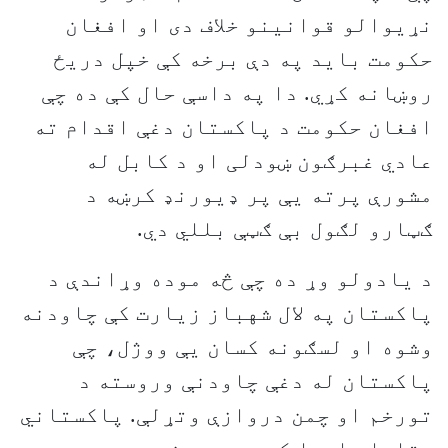
نړيوالو قوانينو خلاف دی او افغان
حکومت بايد په دې برخه کې خپل دريځ
روښانه کړي. دا په داسې حال کې ده چې
افغان حکومت د پاکستان دغې اقدام ته
عادي غبرګون ښودلی او د کابل له
مشورې پرته يې پر ډيورنډ کرښه د
ګټارو لګول بې ګټې بللي دي.
د يادولو وړ ده چې څه موده وړاندې د
پاکستان په لال شهباز زیارت کې چاودنه
وشوه او لسګونه کسان یې ووژل، چې
پاکستان له دغې چاودنې وروسته د
تورخم او چمن دروازې وتړلې. پاکستاني