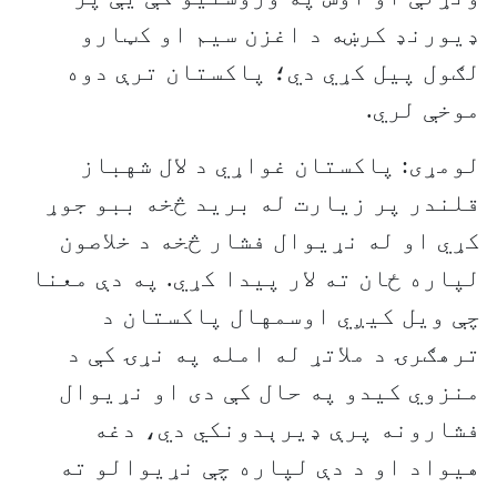
ډيورنډ کرښه د اغزن سيم او کټارو
لګول پیل کړي دي؛ پاکستان ترې دوه
موخې لري.
لومړی: پاکستان غواړي د لال شهباز
قلندر پر زيارت له بريد څخه ببو جوړ
کړي او له نړيوال فشار څخه د خلاصون
لپاره ځان ته لار پيدا کړي. په دې معنا
چې ويل کيږي اوسمهال پاکستان د
ترهګرۍ د ملاتړ له امله په نړۍ کې د
منزوي کيدو په حال کې دی او نړيوال
فشارونه پرې ډيرېدونکي دي، دغه
هيواد او د دې لپاره چې نړيوالو ته