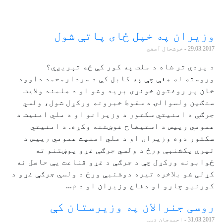
وزيران په خپل ځای پاتې شول
29.03.2017
- خوشحال آصفي
د پردې تر شاه د ملت په کور کې څه تېريږي؟
وروسته له هغې چې په کابل کې د سردارمحمد داوود
خان پر روغتون خونړی بريد وشو او د هلمند ولايت
سنګين ولسوالۍ د سقوط خبرونه ورکړل شول، ولسي
جرګې د امنيتي سکتور د وزيرانو او د ملي امنيت د
عمومي رييس د استیضاح غوښتنه وکړه. د امنيتي
سکتور دوه وزيران او د ملي امنيت عمومي رييس د
تيرې يکشنبې ورځ د ولسي جرګې غړو پوښتنو ته
ځوابونه ورکړل چې د جرګې د غړو قناعت يې حاصل نه
کړلی شو بلاخره تيره دوشنبې ورځ د ولسي جرګې غړو د
کورنيو چارو او دفاع وزيران او د م...
روسی جنرالان په وزیرستان کې
31.03.2017
- احمدجان تڼی