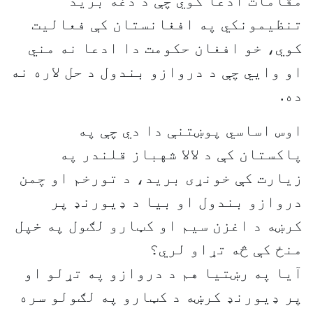
مقامات ادعا کوي چې د دغه برید
تنظيمونکي په افغانستان کې فعالیت
کوي، خو افغان حکومت دا ادعا نه مني
او وايي چې د دروازو بندول د حل لاره نه
ده.
اوس اساسي پوښتنې دا دي چې په
پاکستان کې د لالا شهباز قلندر په
زيارت کې خونړی بريد، د تورخم او چمن
دروازو بندول او بيا د ډيورنډ پر
کرښه د اغزن سيم او کټارو لګول په خپل
منځ کې څه تړاو لري؟
آيا په رښتيا هم د دروازو په تړلو او
پر ډيورنډ کرښه د کټارو په لګولو سره