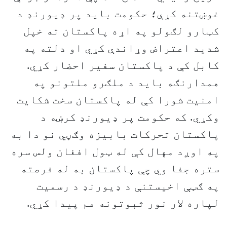
غوښتنه کړې؛ حکومت بايد پر ډيورنډ د
کټارو لګولو په اړه پاکستان ته خپل
شديد اعتراض وړاندې کړي او دلته په
کابل کې د پاکستان سفير احضار کړي.
همدارنګه بايد د ملګرو ملتونو په
امنيت شورا کې له پاکستان سخت شکايت
وکړي. که حکومت پر ډيورنډ کرښه د
پاکستان تحرکات بابيزه وګڼي نو دا به
په اوږد مهال کې له ټول افغان ولس سره
ستره جفا وي چې پاکستان به له فرصته
په ګټې اخيستنې د ډيورنډ د رسميت
لپاره لار نور ثبوتونه هم پيدا کړي.