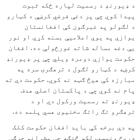
د ډيورنډ د رسميت لپاره ځکه ثبوت
پيدا کوي چې پر دغې فرضي کرښې د کټارو
د لګولو په غبرګون کې افغانستان
يوازې په يوې اعلاميې بسنه کړې او نور
يې دغه مساله شاته غورځولې ده. افغان
حکومت يوازې دومره ويلي چې پر ډيورنډ
کرښه د کټارو لګول د ترهګرۍ سره په
مبارزه کې هيڅ ګټه نه کوي. حکومت دې ته
پام نه کوي چې د پاکستان اصلي هدف
ډيورنډ ته رسميت ورکول دي او د
ترهګرو تګ راتګ مخنيوی هسي پلمه ده.
په دې برخه کې بايد افغان حکومت کلک
دريځ ونيسي. لکه څنګه چې مشرانو جرګې