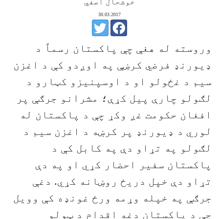
خوشحال آصفي
30.03.2017
وروسته له هغې چې پاکستان رسماً د
ډيورنډ فرضي کرښې په اوږدو کې د اغزن
سيم د غځولو او د اوسپنيزو کټارو د
لګولو چارې پيل کړې؛ مشرانو جرګې پر
افغان حکومت غږ وکړ چې د پاکستان له
لوري د ډيورنډ پر کرښه د اغزن سيم د
لګولو په تړاو دې په کابل کې د
پاکستان سفير احضار کړي او په دې
تړاو دې خپل دريځ روښانه کړي. دغې
جرګې په خپله وړمه ورځ غونډه کې وويل
چې د پاکستان دغه اقدام د ټولو