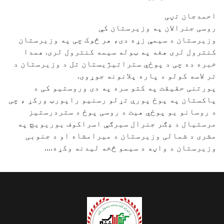
احمدجان تڼی
روسی جنرالان په وزیرستان کې
وزیرستان د سیمې زړه دی، هر څوک چی په وزیرستان
کنترول لری هغه په ټوله سیمه کنترول لری. همدا
خبره ده چی د پوځي ستراتیژیستان تل د وزیرستان د
تر لاسه کولو د پاره پلانونه جوړوی.
پورتنی حقیقت په کتو سره په دی وروستیو کی د
پاکستان په پوځ پورې تړلو رسنیو راپورټ ورکړ ، چی
د روسانو یو پوځي هیت د روسی پوځ د ستردرستیز
مرستیال د ډګر جنرال سیرګې اسراکوف یوریویچ په
مشری د شمالی وزیرستان د میرامشاه او د جنوبی
وزیرستان د واڼه د سیمو څخه لیدنه وکړه....