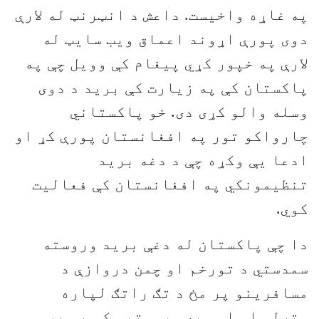
په غاړه واخیست. داعش د انټرنټ له لارې
دوی پورې اړوند اعماق ویب سايټ له
لارې په خپور کړي پیغام کې وويل چې په
پاکستان کې په زیارت کې بريد د دوی
وسله والو کړی دی. خو پاکستاني
چارواکو تور په افغانستان پورې کړ او
ادعا يې وکړه چې د دغه برید
تنظيمونکي په افغانستان کې فعالیت
کوي.
دا چې پاکستان له دغې بريد وروسته
سمدستي د تورخم او چمن دروازې د
مسافرينو پر مخ د تګ راتګ لپاره
وتړلې او اوس په وروستيو کې يې پر