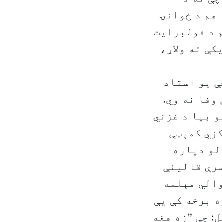
 هم د ځوانۍ
م د فولبرایت
کې ته ولاړ،
ې یو استاد
وفا نه وي.
و بیا د غزني
کزي کمېټې
لو دپاره
سرې قالینې
والي مېلمه
ه برخه کې یې
ل: چې ”زه هغه