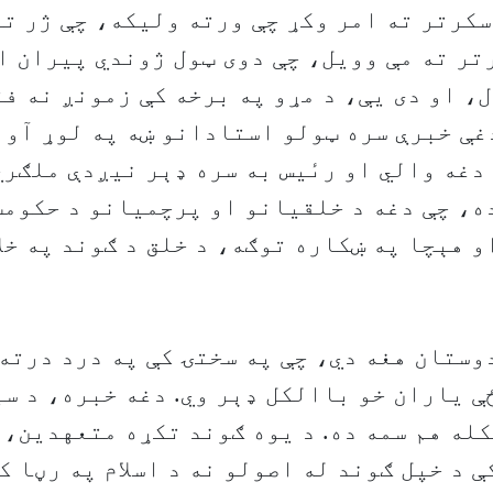
سکرتر ته امر وکړ چې ورته ولیکه، چې ژر تر
تر ته مې وویل، چې دوی ټول ژوندي پیران ا
، او دی یې، د مړو په برخه کې زمونږ نه ف
غې خبرې سره ټولو استادانو ښه په لوړ آوا
دغه والي او رىٔیس به سره ډېر نیږدې ملګري
ه، چې دغه د خلقیانو او پرچمیانو د حکوم
و هېچا په ښکاره توګه، د خلق د ګوند په خل
وستان هغه دي، چې په سختۍ کې په درد درته
ې یاران خو باالکل ډېر وي. دغه خبره، د س
له هم سمه ده. د یوه ګوند تکړه متعهدین، 
ې د خپل ګوند له اصولو نه د اسلام په رڼا ک