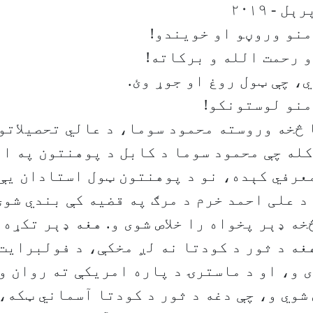
 - ۲۰۱۹
نو وروڼو او خویندو!
و رحمت الله و برکاته!
ي، چې ټول روغ او جوړ وئ.
منو لوستونکو!
 څخه وروسته محمود سوما، د عالي تحصیلاتو 
کله چې محمود سوما د کابل د پوهنتون په ان
عرفي کېده، نو د پوهنتون ټول استادان یې 
د علی احمد خرم د مرګ په قضیه کې بندي شوی
خه ډېر پخواه را خلاص شوی و. هغه ډېر تکړه
غه د ثور د کودتا نه لږ مخکې، د فولبرایت
 و، او د ماسترۍ د پاره امریکې ته روان و
 شوي و، چې دغه د ثور د کودتا آسماني ټکه،