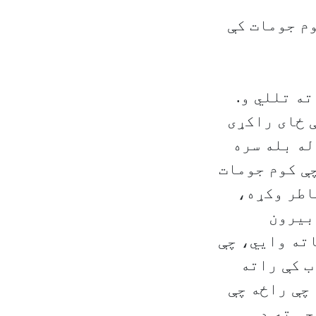
م جومات کې
ه تللي و.
 ځای راکړی
له بله سره
چې کوم جومات
خاطر وکړه،
بیرون
اته وایي، چې
ب کې راته
 چې راځه چې
چې ته د