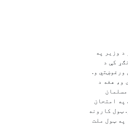
د وزیر په
ګړ کې د
ورغوښتي و.
 و، هغه د
 مسلمان
 په امتحان
. ټول کارونه
 په ټول ملت