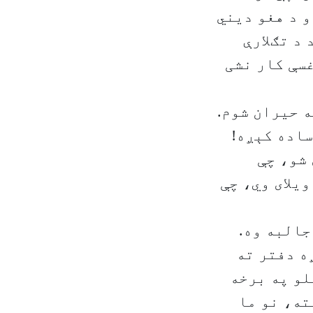
و د هغو دیني
د تګلارې
سې کار نشی
ه حیران شوم.
ساده کېږه!
 شو، چې
یلای وي، چې
جالبه وه.
ه دفتر ته
لو په برخه
ته، نو ما