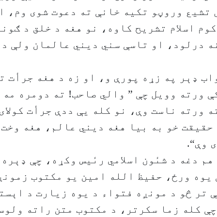
 تشیع وروڼو تکیه خانې ته دعوت شوی وم، ا
وم اسلام تشریح کاوه، نو هغه د خلق د ګوند 
ه درلود، او تاسې سني دیني عالمان ولې دغ
واب ډېر په زړه پورې و، او زه د هغه جرأت ت
ې ورته وویل چې ” والي صاحب! ته دومره مه 
ه ورته ناست وې، نو کله یې ددې جرأت کولای
حقیقت خو به بیا هغه دیني عالم، هغه وخت و
 وې“.
هم دغه د شىٔون اسلامي رىٔیس وکړه، چې ډېره 
 یوه ورځ، حفیظ الله امین یو مکتوب زمونږ
 تر څو د مونږه فتواء د یوه زیارت د اېست
چې کله زما سکرتر، د مکتوب متن راته ولوس