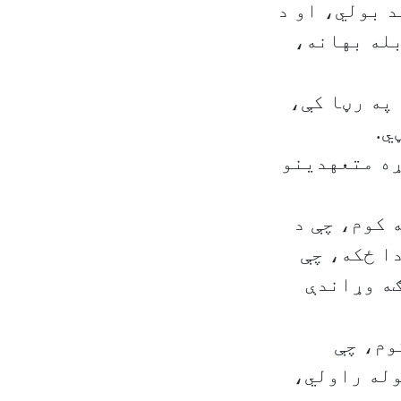
د بولي، او د
بله بهانه،
 په رڼا کې،
ي.
ړه متعهدینو
 کوم، چې د
ا ځکه، چې
ګه وړاندې
وم، چې
وله راولي،