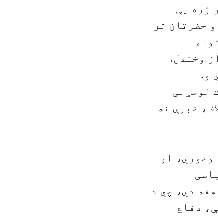
 ژره یې
و حضرتان تر
تواء
ز وخندل.
 و.
ت لومړنی
اف، خبرې نه
 وخوري، او
یاسی
هغه دي، چي د
ې، دفاع