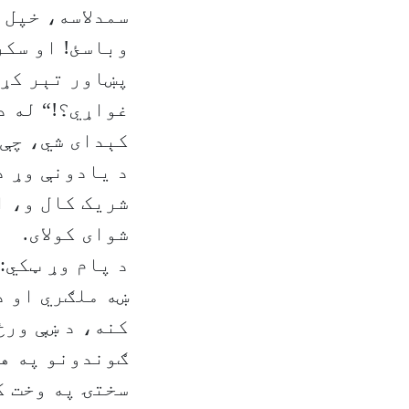
سمدلاسه، خپل 
وباسئ! او سکر
پښاور تېر کړل
غواړي؟!“ له د
کېدای شي، چې 
د یادونې وړ د
شریک کال و، ا
شوای کولای.
د پام وړ ټکي:
ښه ملګري او د
کنه، د ښې ورځ
ګوندونو په هک
سختۍ په وخت ک