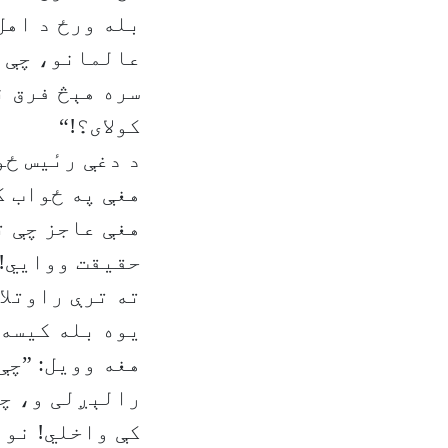
بله ورځ د اهل
عالمانو، چې ک
سره هېڅ فرق ن
کولای؟!“
د دغې رىٔیس ځ
هغې په ځواب ک
هغې عاجز چې ت
حقیقت ووایي! 
ته ترې راوتلای
یوه بله کیسه 
هغه وویل: ”چې
رالېږلی و، چې
کې واخلي! نو 