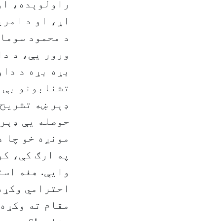
راولوېده، او 
اړ، او د امری
د محمود سوما 
ورور یې، د دا
بړه بړه د داو
تشنابونو بې ا
ډېر ښه تشریح 
حوصله یې ډېره
مونږه خو چا د
په ارګ کې، ‌ک
وایې. هغه است
احترامي وکړه.
مقام ته وکړه،