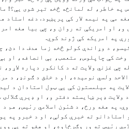
 په خاطر، له لمانځه څخه تېر شوی یې؟! ما
غه مې په نیمه لار کې پرېښود. دغه استاد ه
و، او امریکې ته روان و، چې بیا هغه امری
رې په امریکه کې ژوند کوي.
یسو، د وړاندې کولو څخه زما هدف دا دئ، چ
وخت کې چاپلوس، متعصب، بې انصافه، او بې 
 چې غزني ولایت ته د کانکور دپاره لاړو، ن
لاحد ولسي نومېده، او د خلق د ګونډ، د مر
لایت په مېلمستون کې یې ټول استادان د لید
د ولایت ډېر ښایسته دفتر و، او ډېرې ګلالۍ 
ې. په هغه ورځ، د شىٔون اسلامي رىٔیس، هم د 
 استادانو ته خبرې کولې، او د خبرو په یو
امي رىٔیس ته ور وګرځاوه، او هغو ته یې ووی