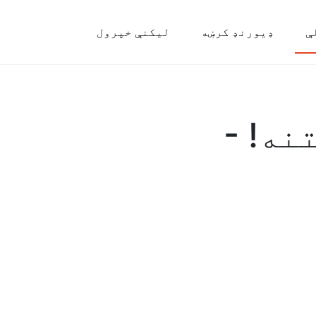
ې
ډیورنډ کرښه
لیکنې خپرول
نه! -