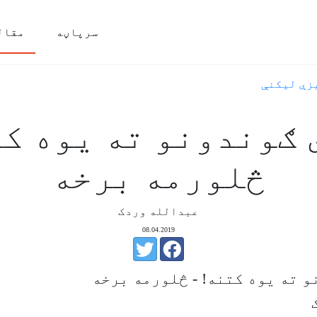
سرپاڼه
مقال
زې ليکنې
ګوندونو ته یوه کت
څلورمه برخه
عبدالله وردک
08.04.2019
 ته یوه کتنه! - څلورمه برخه