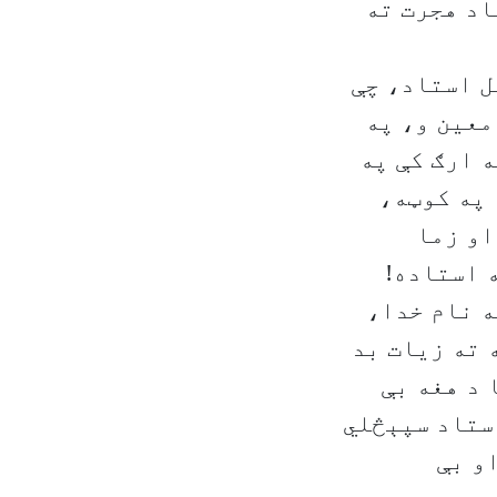
اد هجرت ته
ل استاد، چې
معین و، په
ه ارګ کې په
 په کوټه،
او زما
 استاده!
ه نام خدا،
 ته زیات بد
 د هغه بې
استاد سپېڅلي
و بې