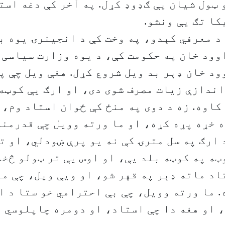
ټول شیان یې ګډوډ کړل. په آخر کې دغه است
کا تګ یې ونشو.
د معرفي کېدو، په وخت کې د انجینرۍ یوه ب
وود خان په حکومت کې، د یوه وزارت سیاسی 
ود خان ډېر بد ویل شروع کړل. هغې ویل چې پ
ندازې زیات مصرف شوی دی، او ارګ یې کوټه
کاوه. زه د دوی په منځ کې ځوان استاد وم، 
 خړه پړه کړه، او ما ورته وویل چې قدرمنه
 ارګ په سل مترۍ کې نه یو پرې ښودلي، او ت
وټه په کوټه بلد یې، او اوس یې تر ټولو څخه
اد ماته ډېر په قهر شو، او ویې ویل، چې ما
 ما ورته وویل، چې بې احترامي خو ستا د 
 او هغه دا چې استاد، او دومره چاپلوسي ا