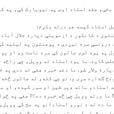
مخې، هغه استاد اوس په نیویارک کې، په کو
ل استاد کیسه هم درته وکړم:
تون د کانکور د ازموینې دپاره جلال آباد ت
 درونټې سره نیږدې د پوهنتون په لیلیه کې
ل په یوه لوی صالون کې سره ناست و، او یو 
لس کاوه. ما یوه استاد ته وویل، چې راځه 
پاره ولاړ شو. ما دغه خبره هغې ته ددې په 
نځ ګذاره سړی و. نو چې کله، له صالون څخه 
 استاد، ماته ډېر شین او سور کېده، او م
 ما ورته وویل چې څه خبره ده؟! هغې په ځوا
ما ده ته د نورو استادانو په مخ کې وویل،
ا په ځواب کې ورته وویل چې زه څه خبر وم، 