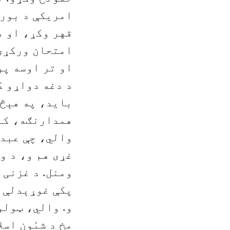
امریکې د بورس
قهر وکړ، او ه
امتحان ورکړی 
او تر اوسه پو
د دغه دواړو ک
باید، په هېڅ 
همدارنګه، کله
والي، چې عبدا
غړی هم و، د و
ومنل. د غزنی 
پکې غوړېدلې و
و. والي، ټولو
مخ د شىٔون اسل