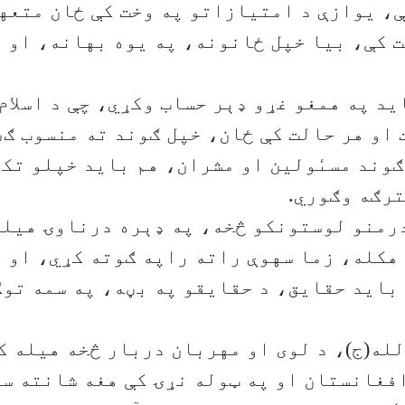
ې، یوازې د امتیازاتو په وخت کې ځان متعه
 کې، بیا خپل ځانونه، په یوه بهانه، او 
ید په همغو غړو ډېر حساب وکړي، چې د اسلام
 او هر حالت کې ځان، خپل ګوند ته منسوب ګڼ
وند مسىٔولین او مشران، هم باید خپلو تک
ترګه وګوري.
رمنو لوستونکو څخه، په ډېره درناوۍ هیله
هکله، زما سهوې راته راپه ګوته کړي، او د
باید حقایق، د حقایقو په بڼه، په سمه تو
لله(ج)، د لوی او مهربان دربار څخه هیله ک
افغانستان او په ټوله نړۍ کې هغه شانته س