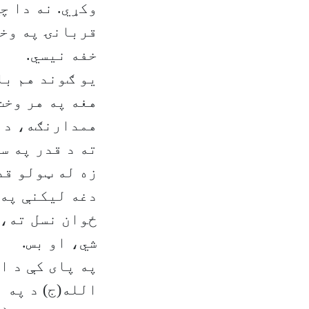
وکړي. نه دا چ
قربانۍ په وخت
خفه نیسي.
یو ګوند هم با
هغه په هر وخت
همدارنګه، د ګ
ته د قدر په س
زه له ټولو قد
دغه لیکنې په 
ځوان نسل ته، 
شي، او بس.
په پای کې د ا
الله(ج) د په 