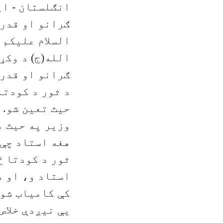
انګلستان - اپرېل
ګرانو او قدرم
السلام علیکم 
الله(ج) د وکړ
ګرانو او قدر
د ثور د کودتا
حیث تعین شو. 
وزیر په حیث م
هغه استاد چې 
ثور د کودتا څ
استاد و، او ه
کې کامیاب شوی
یې نیږدې خلاص