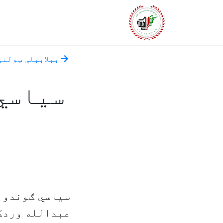
بېلابېلې ټولني
سیاسي 
سیاسي ګوندونو
عبدالله وردک