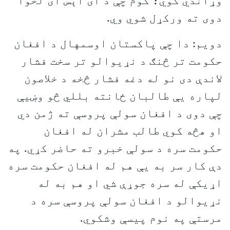
وړاندي کوي؛ کوم چې د آی اېس آی لخوا
دوی ته ورکړل شوي وي.
دويم: دا چې پاکستان اوسمهال د افغان
حکومت تر څنګ د نړيوالو تر سخت فشار
لاندې دی نو له دغه فشار څخه د خلاصون
لپاره يې طالبان ځانته بللي څو وښيې
چې دوی د افغان سولې پروسې ته ژمن دي
او هڅه کوي طالب مشران له افغان
حکومت سره د سولې خبرو ته حاضر کړي. په
دې کار سر به يې هم له افغان حکومت سره
اړيکې له سره جوړې شي او هم به له
نړيوالو د افغان سولې پروسې سره د
مرستې په نوم پيسې وشکوي.