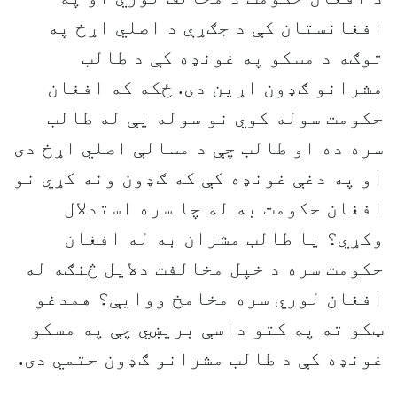
افغانستان کې د جګړې د اصلي اړخ په
توګه د مسکو په غونډه کې د طالب
مشرانو ګډون اړين دی. ځکه که افغان
حکومت سوله کوي نو سوله يې له طالب
سره ده او طالب چې د مسالې اصلي اړخ دی
او په دغې غونډه کې که ګډون ونه کړي نو
افغان حکومت به له چا سره استدلال
وکړي؟ يا طالب مشران به له افغان
حکومت سره د خپل مخالفت دلايل څنګه له
افغان لوري سره مخامخ ووايې؟ همدغو
ټکو ته په کتو داسې بريښي چې په مسکو
غونډه کې د طالب مشرانو ګډون حتمي دی.