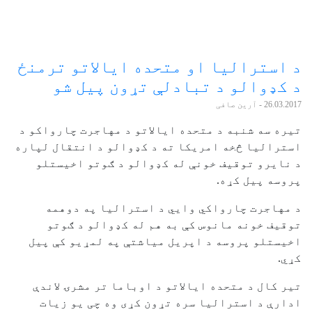
د استرالیا او متحده ایالاتو ترمنځ
د کډوالو د تبادلې تړون پیل شو
26.03.2017
- آرین صافی
تیره سه شنبه د متحده ایالاتو د مهاجرت چارواکو د
استرالیا څخه امریکا ته د کډوالو د انتقال لپاره
د نایرو توقیف خونې له کډوالو د ګوتو اخیستلو
پروسه پیل کړه.
د مهاجرت چارواکي وایي د استرالیا په دوهمه
توقیف خونه مانوس کې به هم له کډوالو د ګوتو
اخیستلو پروسه د اپریل میاشتې په لمړیو کې پیل
کړي.
تیر کال د متحده ایالاتو د اوباما تر مشرۍ لاندې
ادارې د استرالیا سره تړون کړی وه چی یو زیات