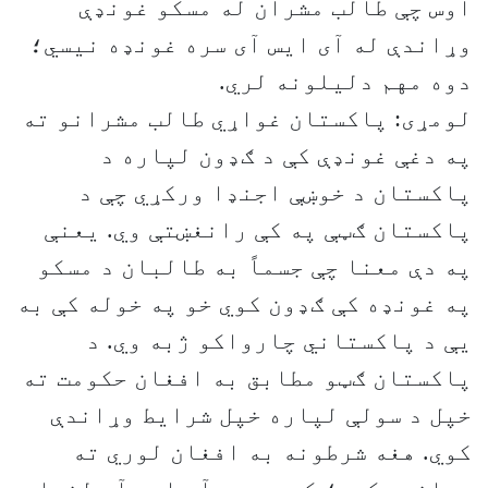
اوس چې طالب مشران له مسکو غونډې
وړاندې له آی ايس آی سره غونډه نيسي؛
دوه مهم دليلونه لري.
لومړی: پاکستان غواړي طالب مشرانو ته
په دغې غونډې کې د ګډون لپاره د
پاکستان د خوښې اجنډا ورکړي چې د
پاکستان ګټې په کې رانغښتې وي. یعنې
په دې معنا چې جسماً به طالبان د مسکو
په غونډه کې ګډون کوي خو په خوله کې به
يې د پاکستاني چارواکو ژبه وي. د
پاکستان ګټو مطابق به افغان حکومت ته
خپل د سولې لپاره خپل شرايط وړاندې
کوي. هغه شرطونه به افغان لوري ته