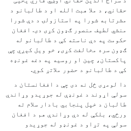
د سراج الدین حقاني اوښي قاري یحیی
حقاني، د ملا هبت الله او د طالبانو د
مشرتابه شورا په استازولۍ د دې شورا
منشي لطیف منصور ګډون کړی دی. افغان
حکومت په دې ناسته کې د طالبانو له
ګډون سره مخالفت کړی، خو ویل کېږي چې
پاکستان، چین او روسیه په دغه غونډه
کې د طالبانو د حضور ملاتړ کوي.
دا لومړی ځل نه دی چې د افغانستان د
سولې اړوند د غونډې له جوړيدو وړاندې
طالبان د خپل پنجابي بادار سلام ته
ورځي، بلکې له دې وړاندې هم د افغان
سولې په تړاو د غونډو له جوړيدو