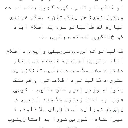
او طالبانو ته په کې د ګډون بلنه نه ده
ورکړل شوې؛ خو پاکستان د مسکو غونډې
لپاره له طالبانو سره په اسلام اباد
کې ځانګړې ناسته هم کړې ده.
طالبانو ته نږدې سرچینې وايي، د اسلام
اباد د تېرې اونۍ په ناسته کې د قطر
دفتر د مشر ملا محمد عباس ستانکزي په
مشرۍ د طالبانو د اطلاعاتو او فرهنګ
پخواني وزیر امیر خان متقي، د کوټې
شورا په استازیتوب ملا سعدالدین، د
پېښور شورا په استازولۍ ملا داود، د
میرانشاه – کورمې شورا په استازیتوب