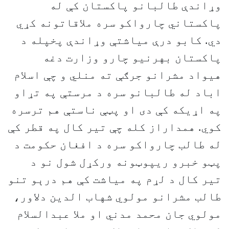
وړاندې طالبانو پاکستان کې له
پاکستاني چارواکو سره ملاقاتونه کړي
دي. کابو درې مياشتې وړاندې پخپله د
پاکستان بهرنیو چارو وزارت دغه
هیواد مشرانو جرګې ته منلي و چې اسلام
اباد له طالبانو سره د مرستې په تړاو
په اړیکه کې دی او پټې ناستې هم ترسره
کوي. همداراز کله چې تير کال په قطر کې
له طالب چارواکو سره د افغان حکومت د
پټو خبرو ريپوټونه ورکړل شول نو د
تير کال د لړم په مياشت کې هم درېو تنو
طالب مشرانو مولوي شهاب الدین دلاور،
مولوي جان محمد مدني او ملا عبدالسلام