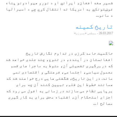
شمیر هغه افغان، ایراني او د نورو هیوادونو پناه
غوښتونکي به امریکا ته انتقال کړي چی د اسټرالیا
د مانو...
تاریخ کمینه
26.03.2017
- مصطفی «عمرزی»
حاکمیت حامد کرزی در تداوم نگارش تاریخ
افغانستان در آینده، در تنوع، چند جلدی خواهد شد
که دربرگیری تفصیلی آن، منوط به ماجرا های قسم
معمول سیاسی، اجتماعی، فرهنگی و اقتصادی نمی
ماند. در این تاریخ، شگفتی هایی درج خواهند شد که
همانند خطوط این قلم، تبیین کنند آن چه برای
برپایی نظام می سازند در زمانی به افول می رود که
اجزای استحکام آن، اشتباه محض برای به کار گیری
مصالح ا...