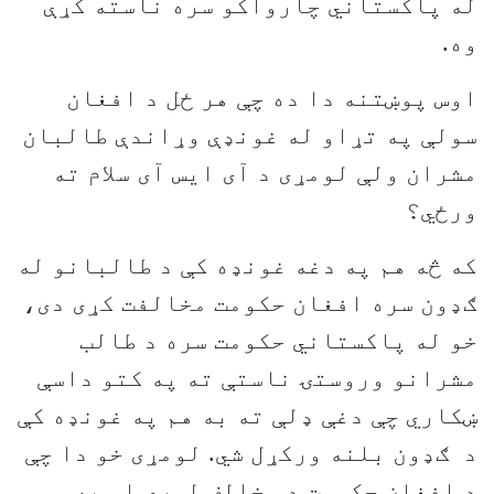
له پاکستاني چارواکو سره ناسته کړې
وه.
اوس پوښتنه دا ده چې هر ځل د افغان
سولې په تړاو له غونډې وړاندې طالبان
مشران ولې لومړی د آی ايس آی سلام ته
ورځي؟
که څه هم په دغه غونډه کې د طالبانو له
ګډون سره افغان حکومت مخالفت کړی دی،
خو له پاکستاني حکومت سره د طالب
مشرانو وروستۍ ناستې ته په کتو داسې
ښکاري چې دغې ډلې ته به هم په غونډه کې
د ګډون بلنه ورکړل شي. لومړی خو دا چې
د افغان حکومت د مخالف لوري او په