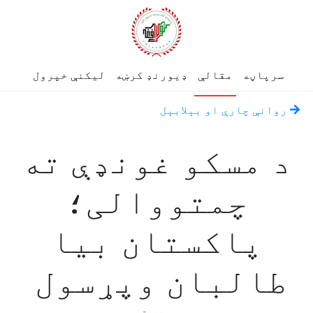
سرپاڼه
مقالې
ډیورنډ کرښه
لیکنې خپرول
روانې چارې او بېلابېل
د مسکو غونډې ته
چمتووالی؛
پاکستان بيا
طالبان وپړسول