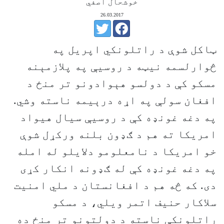
خوشحال آصفي
26.03.2017
ټاکل شوې د راتلونکي اپریل په
څوارلسمه نیټه د روسیې په پلازمېنه
مسکو کې د دولسو هېوادونو تر منځ د
افغان سولې په اړه درېیمه ناسته وشي.
په دغه غونډه کې د روسيې سيال هيواد
امریکا ته هم د ګډون بلنه ورکړل شوې
خو امريکا د نامعلومو دلايلو له امله
په دغه غونډه کې له ګډونه انکار کړی
دی. که څه هم د افغانستان د ملي امنیت
سلاکار حنیف اتمر ویلي، د مسکو
راتلونکې ناسته د دولتونو تر منځ ده