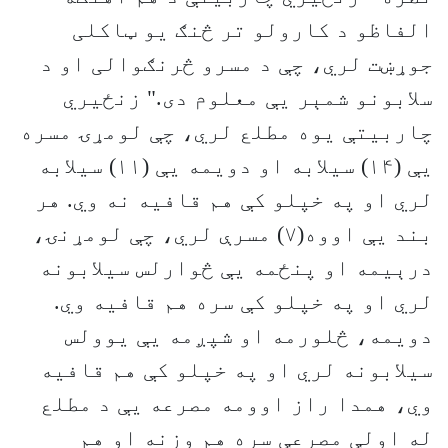
الفاظو د کارولو تر څنګ یو ټاکلی
جوړښت لري، چې د مسرو څرنګوالی او د
سلابونو شمېر یې معلوم دی." زنځیري
چاربیتې یوه مطلع لري، چې لومړۍ مسره
یې (۱۴) سیلابه او دویمه یې (۱۱) سیلابه
لري او په خپلو کې هم قافیه نه وي. هر
بند یې اووه(۷) مسرې لري، چې لومړنۍ،
درېیمه او پنځمه یې څوارلس سیلابونه
لري او په خپلو کې سره هم قافیه وي.
دویمه، څلورمه او شپږمه یې یوولس
سیلابونه لري او په خپلو کې هم قافیه
وي، همدا راز اوومه مصرعه یې د مطلع
له اولې مصرعې سره هم وزنه او هم