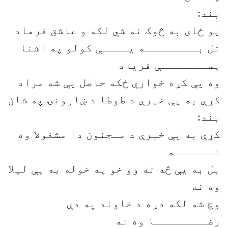
بند:
یو ځای به څوک نه شي لکه و عاشق فرهاد
تل بــــــــه یــــې کولو په اشنا
پســـــــې فریاد
وه یې کړه خواري ځکه حاصل یې شه مراد
کړې به یې خبرې د طوطا د ښارونۍ په شان
بند:
کړې به یې خبرې د مـجنون دا مشغولا وه
نــــــه
بل به یې څه نه وو خو په خوله به یې لیلا
وه نه
وچ شه لکه دړه د خاوند په دې
رضــــــــا وه نه