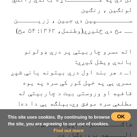
لونګین ، رنګین
ســــــــپین دې جبین ، زریـــــن
ــ مخ دې ځلیږي(وطنمل، ۱۳۶۲: ۵۴ مخ)
اته مسرو چاربیتې پر درې ډولونو
باندې ویشل کیږي:
۱ـ د هر بند اول درې بیتونه یانې شپږ
مسرې یې په خپل کور کې سره په یوه
قافیه او وروستی بیت د چاربیتې له
مطلعې سره موفق وي.بېلګه یې دا ده:
مطلع:
OK
This site uses cookies. By continuing to browse
شاګـــــــرده اول نــــص د
the site, you are agreeing to our use of cookies.
Find out more
الــــهي پروردګار دی