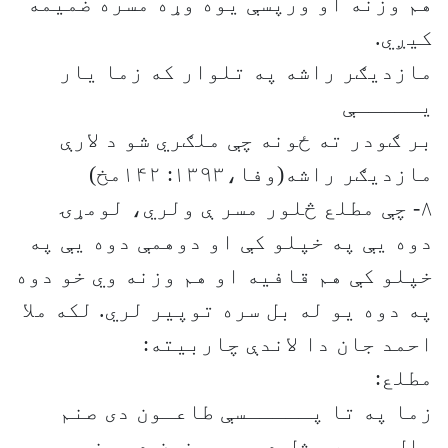
هم وزنه او ورپسې یوه وړه مسره ضمیمه
کیږي.
مازدیګر راشه په تلوار که زما یار
یـــــې
بر ګودر ته ځونه چې ملګري شو د لارې
مازدیګر راشه(وفا،۱۳۹۳: ۱۴۲مخ)
۸- چې مطلع څلور مسر ې ولري، لومړۍ
دوه یې په خپلو کې او دوهمې دوه یې په
خپلو کې هم قافیه او هم وزنه وي خو دوه
په دوه یو له بل سره توپیر لري. لکه ملا
احمد جان دا لاندې چاربیته:
مطلع:
زما په تا پـــــسې طاعـون دی صنم
حال مې په مثل د مجـــنون دی صنم