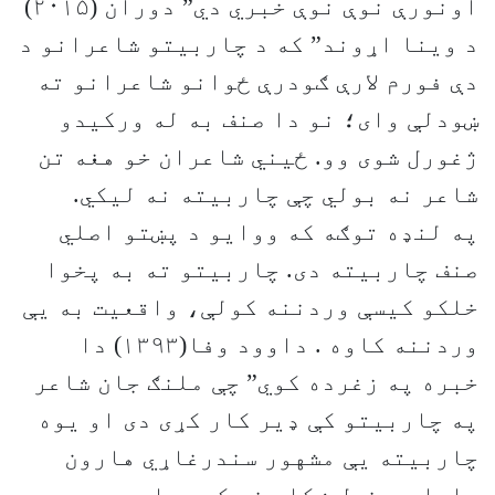
اونورې نوې نوې خبري دي” دوران (۲۰۱۵)
د وینا اړوند” که د چاربیتو شاعرانو د
دې فورم لارې ګودرې ځوانو شاعرانو ته
ښودلې وای؛ نو دا صنف به له ورکیدو
ژغورل شوی وو. ځيني شاعران خو هغه تن
شاعر نه بولي چې چاربیته نه لیکي.
په لنډه توګه که ووایو د پښتو اصلي
صنف چاربیته دی. چاربیتو ته به پخوا
خلکو کیسې وردننه کولې، واقعیت به یې
وردننه کاوه . داوود وفا(۱۳۹۳) دا
خبره په زغرده کوي” چې ملنګ جان شاعر
په چاربیتو کې ډیر کار کړی دی او یوه
چاربیته یې مشهور سندرغاړي هارون