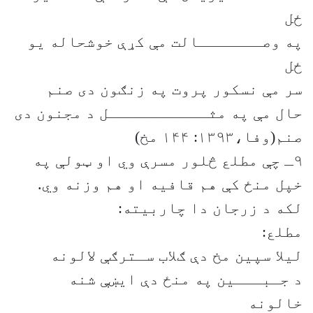
ځل
په وصـــــــالت مې کړې خوشحاله یو
ځل
سر مې نسکور پروت په زنګون دی صنم
حال مې په مثـــــــــــل د مجنون دی
صنم(وفا،۱۳۹۳: ۱۴۴ مخ)
۹ـ چې مطلع څلور مسرې وي او ټولې په
خپل منځ کې هم قافیه او هم وزنه وي.
لکه د زرجان دا چاربیته:
مطلع:
لیلا سپین مخ دې ګلاب سـترګې لالونه
د جـبـــین په منځ دې ایښې شنه
خالونه