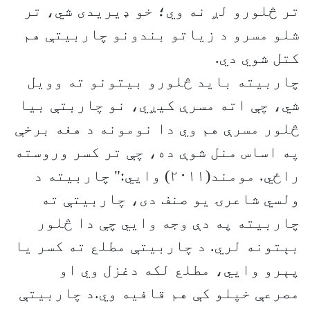
تر څلورو لږ نه وي؛ خو ډیریدی شي، تر
شلو مسرو د زیاتو بندونو چاربیتې هم
کتل شوي دي.
چاربیته باید څلورو بیتونو ته وویل
شي، چې اته مسرې کیږي، نو چاربتې بیا
څلور مسرې هم وي دا نومونه د هغه برخې
په اساس منل شوې ده، چې تر کسر وروسته
راځي. مومند(۲۰۱۱) وایي:" چاربیته د
ولسي شاعرۍ یو صنف دی، چاربیتې ته
چاربیته په دې وجه وایي چې دا څلور
بېتونه لري. د چاربیتې مطلع ته کسر یا
پېرو وایي، مطلع لکه دغزل وي او
مصرعې خپلو کې هم قافیه وي.د چاربیتې