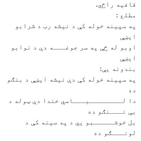
قافیه راځي.
مطلع :
په سپینه خوله کې د نیشه رب د شرابو
ایښې
اوبو له ځې په سر جوغـــه دې د نوابو
ایښې
بندونه یې:
په سپینه خوله کې دې نیشه ایښې د بنګو
ده
دا لــــــــبـــاسي خندا دې ټوله د
بې نـــنګو ده
بل خوشـــــبو یي د په سینه کې د
لونـــګو ده