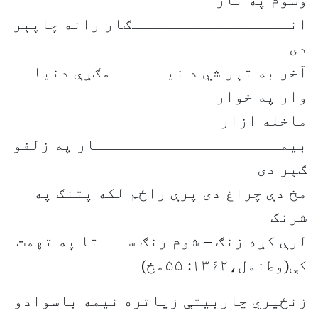
وسوم په نار
انـــــــــــــــــګار رانه چاپېر
دی
آخر به تېر شي د نیــــــمګړې دنیا
وار په خوار
ماخله ازار
بیمــــــــــــــــــــار په زلفو
ګېر دی
مخ دې چراغ دی پرې راځم لکه پتنګ په
شرنګ
لرې کړه زنګ – شوم رنګ ســـتا په تهمت
کې(وطنمل،۱۳۶۲: ۵۵مخ)
زنځیري چاربیتې زیاتره نیمه باسوادو