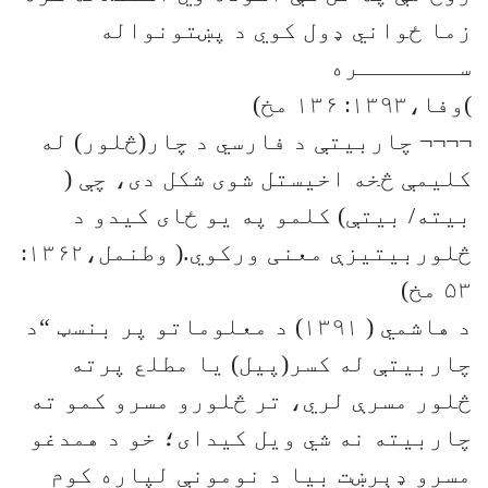
زما ځواني ‌ډول کوي د پښتونواله
ســـــــره
)وفا،۱۳۹۳: ۱۳۶ مخ)
¬¬¬¬ چاربیتې د فارسي د چار(څلور) له
کلیمې څخه اخیستل شوی شکل دی، چې (
بیته/ بیتې) کلمو په یو ځای کیدو د
څلوربیتیزې معنی ورکوي.( وطنمل،۱۳۶۲:
۵۳ مخ)
د هاشمي ( ۱۳۹۱) د معلوماتو پر بنسټ “د
چاربیتې له کسر(پیل) یا مطلع پرته
څلور مسرې لري، تر څلورو مسرو کمو ته
چاربیته نه شي ویل کیدای؛ خو د همدغو
مسرو ډېرښت بیا د نومونې لپاره کوم