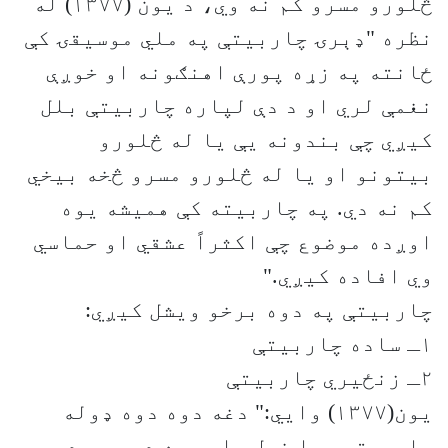
څلورو مسرو کم نه وي، د یون (۱۳۷۷) له
نظره "ډېرۍ چاربیتې په ملي موسیقۍ کې
ځانته په زړه پورې اهنګونه او خوږې
نغمې لري او د دې لپاره چاربیتې بلل
کیږي چې بندونه یې یا له څلورو
بیتونو او یا له څلورو مسرو څخه بیخي
کم نه دي. په چاربیته کې همیشه یوه
اوږده موضوع چې اکثراً عشقي او حماسي
وي افاده کیږي."
چاربیتې په دوه برخو ویشل کیږي:
۱ـ ساده چاربیتې
۲ـ زنځیري چاربیتې
یون(۱۳۷۷) وایي:" دغه دوه دوه ډوله
چاربیتې بیا خپل وار سره د مسرو د