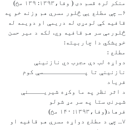
منکر لره قسم دی ( وفا،۱۳۹۳: ۱۳۹ مخ)
۶ـ چې مطلع یې څلور مسرې هم وزنه خو په
قافیه کې لومړۍ له دریمې او دویمه له
څلورمې سر هم قافیه وي. لکه د میر حسن
خویشکي دا چاربیته:
مطلع :
دواړه لب دې مجرب دي نازنینې
نازنینې تا پـــــــــــسې کوم
فریاد
د اثر نظر په ما وکړه شیریــــنې
شیرنۍ ستا په سر مړ شولو
فرهاد(وفا،۱۳۹۳: ۱۴۰ مخ)
۷ـ چې د مطلع دواړه مسرې هم قافیه او