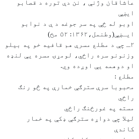
عاشاقان وژنې ، نن دې توره د قصابو
ایښې
اوبو له ځې په سر جوغه د ې د نوابو
ایـښې(وطنمل،۱۳۶۲: ۵۲ مخ)
۲ـ چې د مطلع مسرې هم قافیه خو په بیلو
وزنونو سره راځي، لومړۍ مسره یې لنډه
او دوهمه یې اوږده وي.
مطلع :
محبوبا سرې سترګې خمارې په څو رنګ
راځي
مسته په غورځنګ راځي
لیلا چې دواړه سترګې ډکې په خمار
کاندې