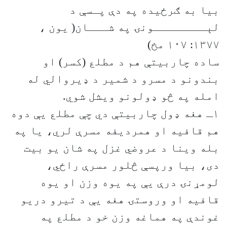
بیا به ګرځیده په دې پـسې د
لېــــــــونۍ په شـــان( یون ،
۱۳۷۷: ۱۰۷ مخ)
ساده چاربیتې هم د مطلع (کسر) او
بندونو د مسرو د شمیر د ‌ډیروالي له
امله په څو ډولونو ویشل شوي.
۱ـ هغه ډول چاربیتې دي چې مطلع یې دوه
هم قافیه او همردیفه مسرې لري، یا ‎په
بله وینا د عروضي غزل په شان یو بیت
دی، بیا ورپسې څلور مسرې راځي،
لومړنۍ درې یې په یوه وزن او یوه
قافیه او وروستۍ هغه یې د تیرو دریو
غوندې په هماغه وزن خو د مطلع په