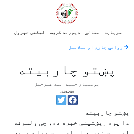
سرپاڼه
مقالې
ډیورنډ کرښه
لیکنې خپرول
روانې چارې او بېلابېل
پښتو چاربیته
پوهنیار حمیدالله عمرخېل
16.02.2019
پښتو چاربیته
دا يوه ريښتينې خبره ده، چې ولسونه
ادبيات زېږوي او ادبيات بيا د همدې