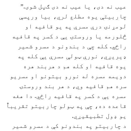
عیب نه دی، یا عیب نه دی ګڼل شوی.”
چاربیتې یوه مطلع لري، بیا ورپسې
لومړنۍ درې مسرې په یو قافیه او
څلورمه یا وروستۍ یې د کسر په قافیه
راځي. کله چې د بندونو د مسرو شمیر
ډیریږي، نورې ټولې مسرې یې کله په
یوه قافیه او کله هم د هربند هره
دویمه مسره له نورو بیتونو او مسریو
سره هم قافیه وي، د هر بند وروستۍ
مسره یې د کسر په قافیه راځي. دا هغه
قاعده ده، چې په ټولو چاربیتو تقریباٌ
يو ډول تطبیقیږي.
د چاربیتو په بندونو کې د مسرو شمیر