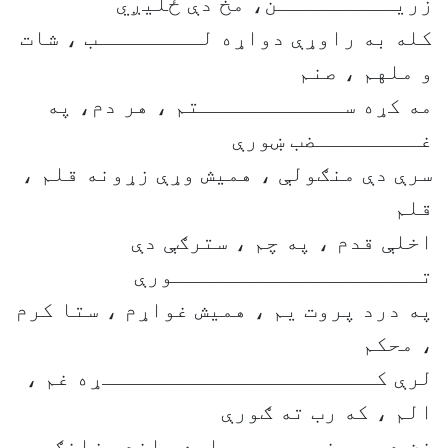
زریـــــــــن، مخ دې ځلیږي
کله به راوړې دواړه لــــــــب ، شات
و ملهم ، صنم
مه کړه ســـــــــــتم ، هر دم، په
غــــــــضب ښورې
سرې دې منګولې ، همیش وړې زړونه قلم ،
قلم
اخلې قدم ، په چم ، سترګې دې
تـــــــــــــــــــورې
په درد پروت یم ، همیش غواړم ، ستا کرم
، محکم
لرې کـــــــــــــــــــــړه غم ،
الم ، که رب ته ګورې
نن دې په غــــــــاړه باندې زانګي