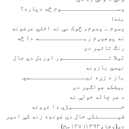
وســـــــــــــــوم څه دپاره؟
بند:
وسوم ـ وسوم، څوک مې نه اخلي عرضونه
نه پوهیږم ربــــــــــــه دا څه
رنګ تاثیر دی
لیلا تــــــــــــور اوربل دې جال
نیسي بازونه
باز د زړه نیـــــــــــــــسي
بیشکه هواګیر دی
د هر چاله خولې نه
خـــــــــــــیژي دا غږونه
شیـــــنکی خال دې غونډه زنه کې امیر
دی(وفا،۱۳۹۳: ۱۳۷مخ)