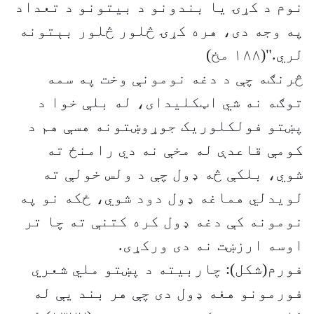
نوم د کړۍ یا بندونو د بیتونو د تعداد
په وجه دی، هره کړۍ څلور څلور بېتونه
لري."(۱۸۸ مخ)
څرنګه چې د دغه نومونې وخت په سمه
توګه نه شي اټکلیدای، له بلې خوا د
پښتو فولکلوریک جوړوښتونه هسې هم د
کومې قاعدې له مخې نه دي رامنځ ته
شوي، بلکې څه ‌‌‌‌‌ډول چې د ولس خولې ته
لویدلي هماغه ‌ډول دود شوي، ځکه نو په
نومونه کې دغه ډول کره کتنې ته چا تر
اوسه ارزښت نه دی ورکړی. ‌‌
فورم(شکل): چاربیته د پښتو ملي شعري
فورمونو هغه ‌ډول دی چې هر بند یې له