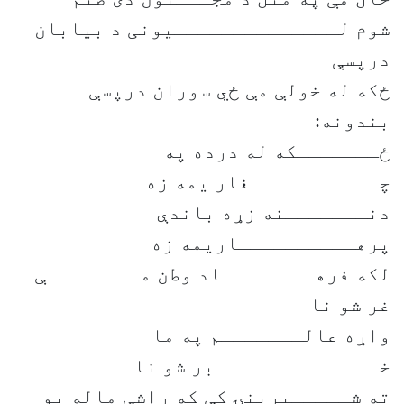
شوم لــــــــــــــیونی د بیابان
درپسې
ځکه له خولې مې ځي سوران درپسې
بندونه:
ځـــــــکه له درده په
چـــــــــــغار یمه زه
دنـــــــنه زړه باندې
پرهــــــــــاریمه زه
لکه فرهــــــــاد وطن مــــــــې
غر شو نا
واړه عالـــــــم په ما
خــــــــــــــبر شو نا
ته شـــــیرینۍ کې که راشې ماله یو