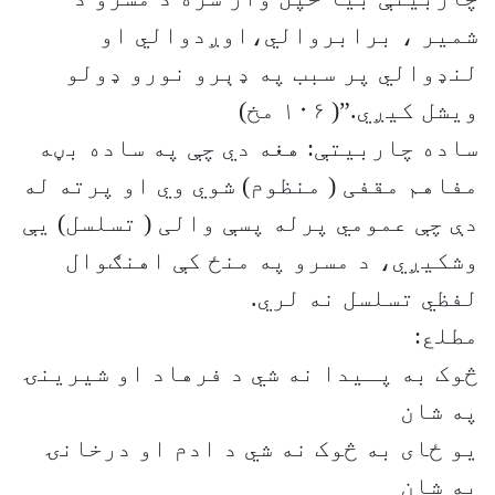
شمیر ، برابروالي،اوږدوالي او
لنډوالي پر سبب په ډېرو نورو ډولو
ویشل کیږي.”( ۱۰۶ مخ)
ساده چاربیتې: هغه دي چې په ساده بڼه
مفاهم مقفی ( منظوم) شوي وي او پرته له
دې چې عمومي پرله پسې والی ( تسلسل) یې
وشکیږي، د مسرو په منځ کې اهنګوال
لفظي تسلسل نه لري.
مطلع:
څوک به پـیدا نه شي د فرهاد او شیرینۍ
په شان
یو ځای به څوک نه شي د ادم او درخانۍ
په شان