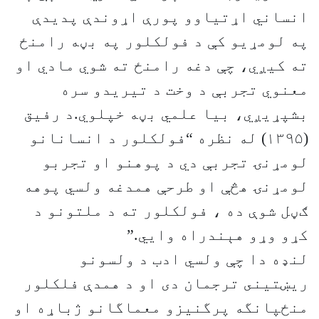
انساني اړتیاوو پورې اړوندې پدیدې
په لومړیو کې د فولکلور په بڼه رامنځ
ته کیږي، چې دغه رامنځ ته شوي مادي او
معنوي تجربې د وخت د تیریدو سره
بشپړیږي، بیا علمي بڼه خپلوي.د رفیق
(۱۳۹۵) له نظره “فولکلور د انسانانو
لومړنۍ تجربې دي د پوهنو او تجربو
لومړنۍ هڅې او طرحې همدغه ولسي پوهه
ګڼل شوې ده ، فولکلور ته د ملتونو د
کړو وړو هېندراه وایي.”
لنډه دا چې ولسي ادب د ولسونو
ريښتينى ترجمان دى او د همدې فلکلور
منځپانگه پرگنيزو معماگانو ژباړه او