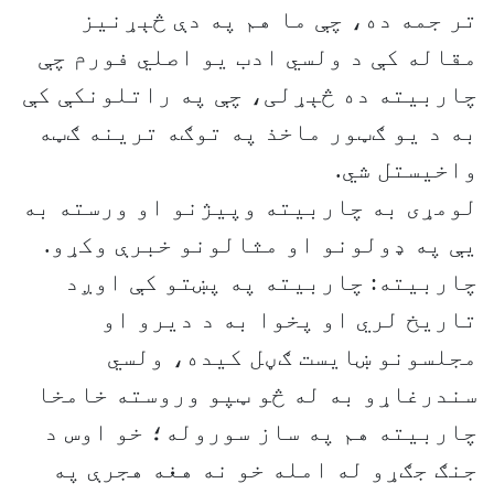
تر جمه ده، چې ما هم په دې څېړنیز
مقاله کې د ولسي ادب یو اصلي فورم چې
چاربیته ده څېړلی، چې په راتلونکې کې
به د یو ګټور ماخذ په توګه ترینه ګټه
واخیستل شي.
لومړی به چاربیته وپیژنو او ورسته به
یې په ډولونو او مثالونو خبرې وکړو.
چاربیته: چاربیته په پښتو کې اوږد
تاریخ لري او پخوا به د دیرو او
مجلسونو ښایست ګڼل کیده، ولسي
سندرغاړو به له څو ټپو وروسته خامخا
چاربیته هم په ساز سوروله؛ خو اوس د
جنګ جګړو له امله خو نه هغه هجرې په