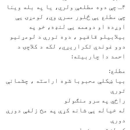
۴ـ چې دوه مطلعې ولري، یا په بله وینا
چې مطلع یې څلور مسرې وي، لومړۍ یې
اوږده او دوهمه یې لنډه، خو په
بیلابیلو قافیو ، دوه نورې د لومړنیو
دوو غوندې تکراریږي، لکه د کلاچۍ د
احمد دا چاربیته:
مطلع:
بیا ښکلې محبوبا شوه اراسته ، چشمانې
تورې
راځي په سرو منګولو
له خیاله یې شانه کړې په مخ زلفې دورې
دورې