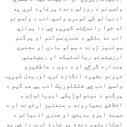
ولسونو د روزلو دنده پرغاړه لري په
ادبياتو کې لومړى ولسي ادب د ولسونو
له خوا رامنځته کيږي، چې دا يوازې
ادب نه بلکې د همدې ټولنو او پرگنو
ټولنیز ژوند د ټولو مادي او معنوي
ارزښتونو ريالستيکه او ريښتينې
هنداره گرځي او د دوى د عاطفيزو
غږونو بشپړه انگازه ترې اوريدل کېږي.
ولسي ادب چې فلکلوريک ادب يې هم گڼو د
پرگنو د ميتولوژيکې ايډيالوژۍ ،
اخلاقي معيارونه ، عنعنيز اړخونه او د
سيمه ايزو بديعي او هنري ادبياتو د
استازيتوب دنده پر غاړه لري. دا چې په