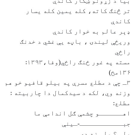
بیا د زړونو ښکار کاندې
تر څنګ کاته، کله یمین کله یسار
کاندې
ډېر عالم به خوار کاندې
وریځې لیندۍ ، باڼه یې غشي د خدنګ
راځي
مسته په غور ځنګ راځي(وفا،۱۳۹۳:
۱۳۶مخ)
۳ـ چې د مطلع مسرې په بیلو قافیو خو هم
وزنه وي، لکه د سیدکمال دا چاربیته :
مطلع:
اهــــــو چشمې ګل اندامې ما
جبـــــــــــ-ـینې
ولې ؟ ولې زه دې