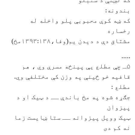
که لښتې د سنبلو
بندونه:
که ښه کوې محبوبې پلو واخله له
رخساره
مشتاق دې د دیدن یم(وفا،۱۳۹۳:۱۳۸مخ)
.....
۵ـ چې مطلع یې پینځه مسرې وي ، هم
قافیه خو ځینې په وزن کې مختلفې وي.
مطلع :
جګړه شوه په مخ باندې ــ د ټیک او د
پیزوان
ټیک وویل پیزوانه ــ ستا ښایست زما
نه کم دی