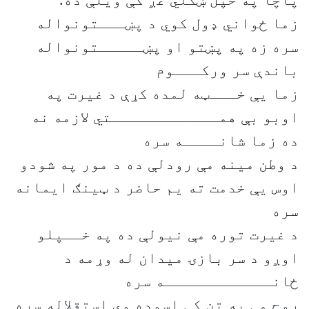
پاچا په خپل ښکلي غږ کې ویلې ده.
زما ځواني ډول کوي د پښـــتونواله
سره زه په پښتو او پښـــــتونواله
باندې سر ورکـــوم
زما یې خـــټه لمده کړې د غیرت په
اوبو بې همــــــــــــتي لازمه نه
ده زما شانــــه سره
د وطن مینه مې رودلې ده د مور په شودو
اوس یې خدمت ته یم حاضر د ټینګ ایمانه
سره
د غیرت توره مې نیولې ده په خــپلو
اوږو د سر بازۍ میدان له وړمه د
ځانــــــــــــه سره
روح مې په تن کې اسوده وي استقلاله سره