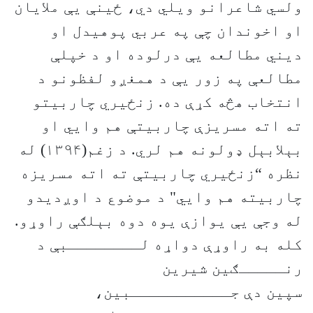
ولسي شاعرانو ویلي دي، ځینې یې ملایان
او اخوندان چې په عربي پوهیدل او
دیني مطالعه یې درلوده او د خپلې
مطالعې په زور یې د همغږو لفظونو د
انتخاب هڅه کړې ده. زنځیري چاربیتو
ته اته مسریزې چاربیتې هم وایي او
بېلابېل ډولونه هم لري. د زغم(۱۳۹۴) له
نظره “زنځیري چاربیتې ته اته مسریزه
چاربیته هم وایي" د موضوع د اوږدیدو
له وجې یې یوازې یوه دوه بېلګې راوړو.
کله به راوړې دواړه لــــــــبې د
رنـــــګین شیرین
سپین دې جـــــــــــبین،