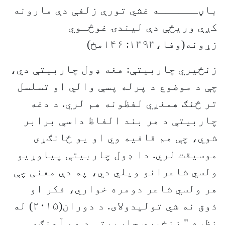
باڼــــــه غشي تورې زلفې دې مارونه
کږې وریځې دې لیندۍ غوڅـوي
زړونه(وفا،۱۳۹۳: ۱۴۶مخ)
زنځیري چاربیتې: هغه ډول چاربیتې دي،
چې د موضوع د پرله پسې والي او تسلسل
تر څنګ همغږي لفظونه هم لري. د دغه
چاربیتې د هر بند الفاظ داسې برابر
شوي، چې هم قافیه وي او یو ځانګړی
موسیقت لري. دا ډول چاربیتې پیاوړیو
ولسي شاعرانو ویلي دي، په دې معنی چې
هر ولسي شاعر دومره خواري، فکر او
ذوق نه شي تولیدولای. د دوران(۲۰۱۵) له
نظره " زنځیري چاربیتې د هم آهنګه