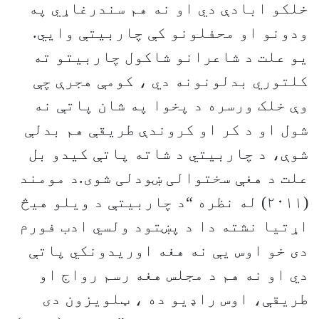
خلکو ابادې دي او نه هم سندرغاړي په
ودونو او محفلونو کې چاربیتې وايي.
یو علت د شاعرانو شاکول چاربیتو ته
کلتوري بدلونونه دي ، کومې هجرې چې
وې خلک ورسره د پخوا په شان پاتې نه
شول او د کر او کروندې طریقې هم بدلې
شوې، د چاربیتي د شاته پاتې کیدو بل
علت د هغې سختوالی ښودلی شوی.د مومند
(۲۰۱۱) له نظره “د چاربیتې د ویلو هیڅ
اړتیا نشته دا د پښتود ولسي ادب فورم
دی خو اوس یې نه هغه اوریدونکي پاتې
دي او نه هم د مجلس هغه رسم رواج او
طریقې، اوس راډيو ده ، ټلویزون دی