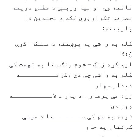
قافیه وي او بیا ورپسې د مطلع دویمه
مصرعه تکرارېږي لکه د محمدین دا
چاربیته:
کله به راشې په پوښتنه د ملنګ – کړې
څنګ
لرې کړه زنګ – شوم رنګ ستا په تهمت کې
کله به راشې چې دې وکړمـــــــــه
دیدار سهار
زړه مې پرهار – د یار د لاســـــــــه
ډېر دی
شومه په غم کې ســـــــتا د مینې
ګرفتار په جار