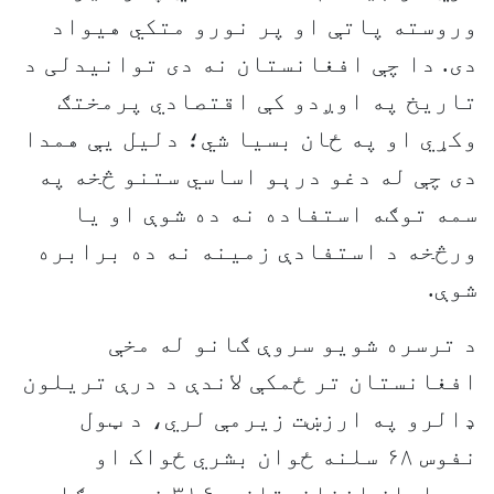
وروسته پاتې او پر نورو متکي هيواد
دی. دا چې افغانستان نه دی توانيدلی د
تاريخ په اوږدو کې اقتصادي پرمختګ
وکړي او په ځان بسيا شي؛ دليل يې همدا
دی چې له دغو درېو اساسي ستنو څخه په
سمه توګه استفاده نه ده شوې او يا
ورڅخه د استفادې زمينه نه ده برابره
شوې.
د ترسره شويو سروې ګانو له مخې
افغانستان تر ځمکې لاندې د درې تريلون
ډالرو په ارزښت زيرمې لري، د ټول
نفوس ۶۸ سلنه ځوان بشري ځواک او