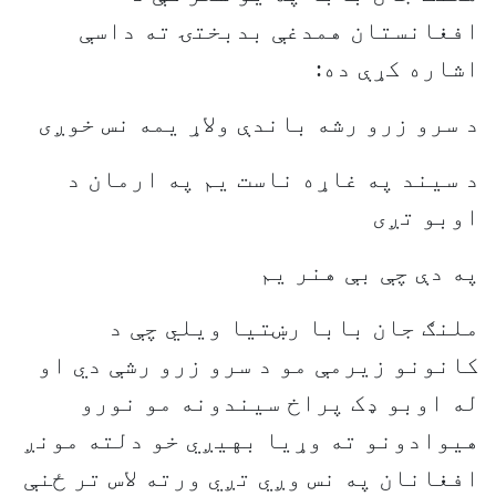
افغانستان همدغې بدبختۍ ته داسې
اشاره کړې ده:
د سرو زرو رشه باندې ولاړ يمه نس خوږی
د سيند په غاړه ناست يم په ارمان د
اوبو تږی
په دې چې بې هنر یم
ملنګ جان بابا رښتیا ويلي چې د
کانونو زيرمې مو د سرو زرو رشې دي او
له اوبو ډک پراخ سيندونه مو نورو
هيوادونو ته وړيا بهيږي خو دلته مونږ
افغانان په نس وږي تږي ورته لاس تر ځنې