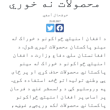
محصولات نه خوري
خوشحال آصفي
25.03.2017
د افغان امنيتي ځواکونو د خوراک له
مينو پاکستان محصولات ليرې شول. د
افغانستان ملي دفاع وزارت د افغان
امنيتي ځواکونو د خوراک له مينو
پاکستاني محصولات حذف کړي او پر ځای
يې وطني توليداتو څخه استفاده کوي.
په وروستيو کې د ولسمشر غني د فرمان
پر اساس پر افغان امنيتي ځواکونو
پاکستاني محصولات لکه وريجې، غوښه،