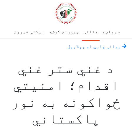
سرپاڼه
مقالې
ډیورنډ کرښه
لیکنې خپرول
روانې چارې او بېلابېل
د غني ستر غني
اقدام؛ امنيتي
ځواکونه به نور
پاکستاني