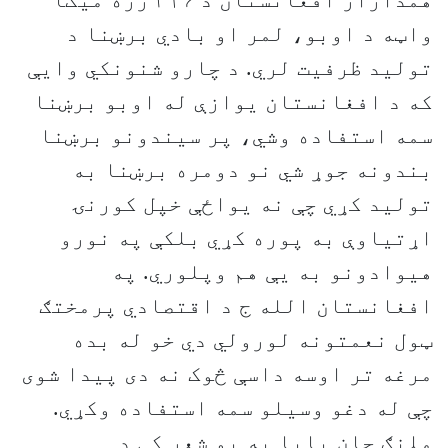
همداراز افغانستان د ۳۱۶ زره ميګا
واټه د اوبو، لمر او بادي برښنا د
توليد ظرفيت لري. د چارو شنونکي وايې
که د افغانستان يوازې له اوبو برښنا
سمه استفاده وشي، پر سيندونو برښنا
بندونه جوړ شي نو دومره برښنا به
توليد کړي چې نه يواځې خپل کورنۍ
اړتياوې به پوره کړي بلکې په نورو
هيوادونو به يې هم وپلوري. په
افغانستان الله ج د اقتصادي پرمختګ
ټول نعمتونه لورولي دي خو له بده
مرغه تر اوسه داسې څوک نه دی پيدا شوی
چې له دغو وسيلو سمه استفاده وکړي.
ملنګ جان بابا په يو شعر کې د