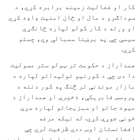
کار او فعاليت زمينه برابره کړي، د
سوداګرو د مال او ځان امنيت ډاډه کړي
او ورته د کار کولو لپاره ځانګړې
سیمې چې په برښنا سمبالې وي، چمتو
کړي.
همداراز د حکومت تر ټولو ستر مسوليت
دا دی چې د کورنيو توليداتو لپاره د
بازار موندنې تر څنګ په کور دننه د
پروسس فابريکې، ذخيرې او همداراز د
ميوه جاتو او سبزيجاتو لپاره سړې
خونې جوړې کړي. له نيکه مرغه
افغانستان اوس ددې ظرفیت لري چې
خوراکي توکي او نور د اړتیا وړ مواد د