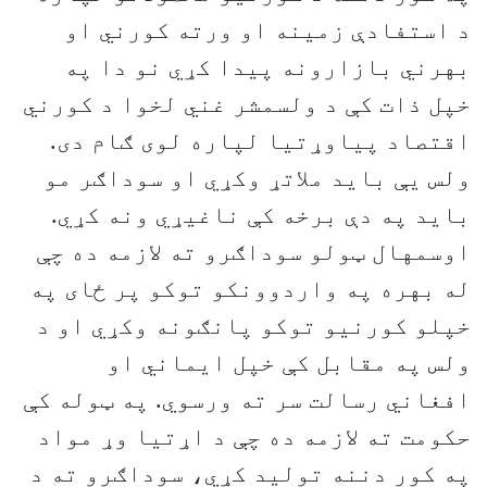
د استفادې زمينه او ورته کورني او
بهرني بازارونه پيدا کړي نو دا په
خپل ذات کې د ولسمشر غني لخوا د کورني
اقتصاد پياوړتيا لپاره لوی ګام دی.
ولس يې بايد ملاتړ وکړي او سوداګر مو
بايد په دې برخه کې ناغيړي ونه کړي.
اوسمهال ټولو سوداګرو ته لازمه ده چې
له بهره په واردوونکو توکو پر ځای په
خپلو کورنيو توکو پانګونه وکړي او د
ولس په مقابل کې خپل ايماني او
افغاني رسالت سر ته ورسوي. په ټوله کې
حکومت ته لازمه ده چې د اړتیا وړ مواد
په کور دننه تولید کړي، سوداګرو ته د