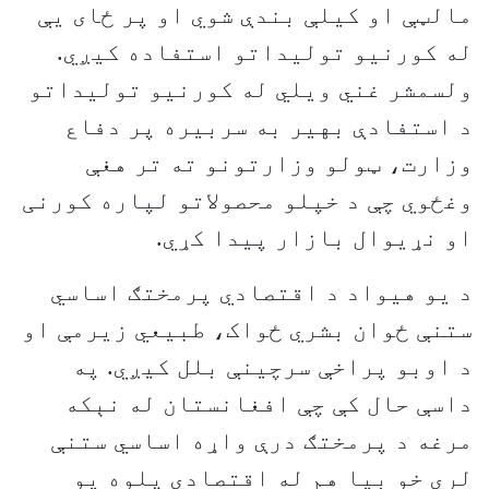
مالټې او کيلې بندې شوي او پر ځای يې
له کورنيو توليداتو استفاده کيږي.
ولسمشر غني ويلي له کورنيو توليداتو
د استفادې بهير به سربيره پر دفاع
وزارت، ټولو وزارتونو ته تر هغې
وغځوي چې د خپلو محصولاتو لپاره کورنی
او نړيوال بازار پيدا کړي.
د يو هيواد د اقتصادي پرمختګ اساسي
ستنې ځوان بشري ځواک، طبيعي زيرمې او
د اوبو پراخې سرچينې بلل کيږي. په
داسې حال کې چې افغانستان له نېکه
مرغه د پرمختګ درې واړه اساسي ستنې
لري خو بيا هم له اقتصادي پلوه يو