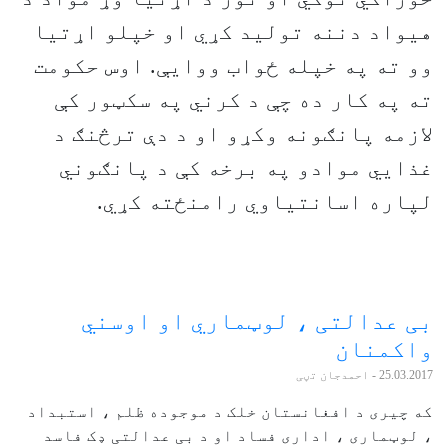
هیواد دننه تولید کړي او خپلو اړتیا
وو ته په خپله ځواب ووايې. اوس حکومت
ته په کار ده چې د کرني په سکټور کې
لازمه پانګونه وکړو او د دې ترڅنګ د
غذايي موادو په برخه کې د پانګوني
لپاره اسانتیاوي رامنځته کړي.
بی عدالتی ، لوټماري او اوسني
واکمنان
25.03.2017
- احمدجان تڼی
که چیری د افغانستان خلک د موجوده ظلم ، استبداد
، لوټماری ، اداری فساد او د بی عدالتی ډک فاسد