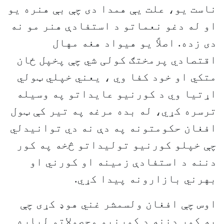
ناست يو، علت يې همدا دی چې بې هنره يو
او له دغو نعماتو د استفادې هنر مو نه
دی زده. اصلاً يو هيواد هغه مهال
اقتصادي پرمختګ کولی شي چې پخپل ځان
متکي او خود کفا وي ، یعني خپلي ټولي
اړتیا وي د کورنیو عایداتو په وسیله
ترسره کړي، له بده مرغه په تير کې ټول
افغان حکومتونه په دې نه دي توانيدلي
چې خپلو کورنيو توليداتو څخه په کور
دننه د استفادې زمينه او کورني او
بهرني بازارونه پيدا کړي.
اوس چې افغان ولسمشر غني هوډ کړی چې
په کور دننه د کورنيو محصولاتو لپاره