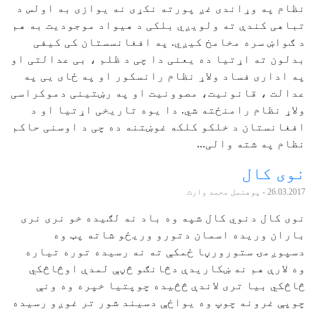
نظام په وړاندی غږ پورته نکړی نه یوازی به اولس د
تباهی کندې ته ولویږي بلکی د هیواد موجودیت به هم
د ګواښ سره مخامخ کیږي. په افغانسستان کی کیفی
بدلون ته اړتیا ده یعنی دا چی د ظلم ، بی عدالتی او
په اداری فساد ولاړ نظام رانسکور او په ځای یی په
عدالت ، قانونیت، مصوونیت او په رښتینی دموکراسی
ولاړ نظام رامنځته شي. دا یوه تاریخی اړتیا او د
افغانستان د خلکو کلکه غوښتنه ده چی د اوسنی حاکم
نظام په شته والی...
نوی کال
26.03.2017
- پوهنمل محمد وارث
نوی کال دنوي کال شپه وه باد نه لګیده خو نری نری
باران وریده اسمان دتورو وریځو شاته پټ وه
دسپوږمۍ ستورورڼا ځمکې ته نه رسیده توره تیاره
وه لارې هم نه ښکاریدې دڅانګو څڼې لمدې اوڅاڅکي
څاڅکي بیا تری لاندې څڅیده چوپتیا خپره وه ونې
چوپې غرونه چوپ وه یواځې دسیند شور تر غوږو رسیده