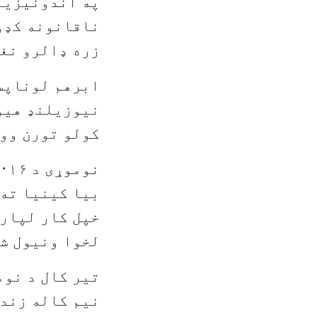
په اندونیزیا 
زره ډالرو نغد
ابرهم لوناپسي
کولو تورن وو.
بیا کینیا ته 
خپل کار لپاره
لخوا ونیول شو
تیر کال د نوم
نیم کاله زندا