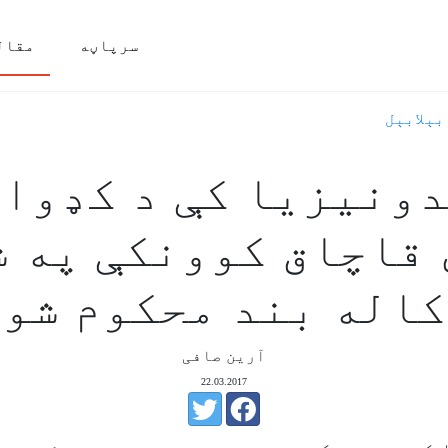
سرپاڼه
مقال
بېلابېل
دونیزیا کې د کډوال
 قاچاق کوونکې په ش
کاله بند محکوم شو
آرین صافی
22.03.2017