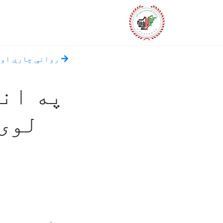
روانې چارې او 
په ان
لوی