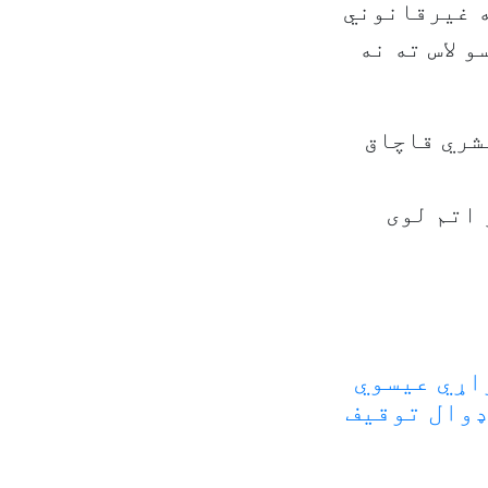
ه غیرقانوني
 لاس ته نه
شري قاچاق
و اتم لوی
اړي عیسوي
ډوال توقیف