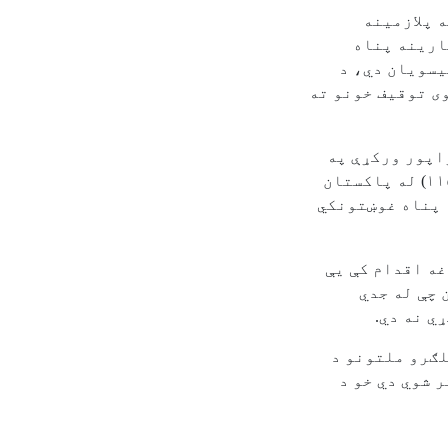
ه پلازمینه
ارینه پناه
یسویان دي، د
ی توقیف خونو ته
اپور ورکړې په
دغه کسانو کې تقریبآ (۱۱۵۰۰) له پاکستان
 پناه غوښتونکي
غه اقدام کې يې
 چې له جدي
ي نه دي.
لګرو ملتونو د
 شوي دي خو د