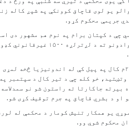
کې یوی محکمې د تیرې سه شنبې په ورځ د دغ
ي جریمې محکوم کړو.
 چې د کپتان برام په نوم هم مشهور دی اس
نیوزیلنډ هیوادونو ته د لږترلږه ۵۰۰
نوموړی د ۲۰۱۶م کال په پیل کې له اندونیزیا څخه لمړ
وتښتید، خو کله چې د تیر کال د سپتمبر په
 بیرته جاکارتا ته راستون شو نو سمدلاسه 
 او د بشري قاچاق په جرم توقیف کړی شو.
وړي یو همکار تنیش کومار د محکمې له لوری
ن محکوم شوې وو.