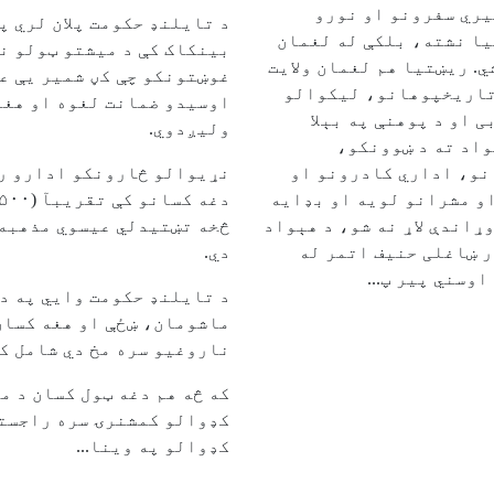
یري سفرونو او نورو
د تایلنډ حکومت پلان لري پ
یا نشته، بلکې له لغمان
بینکاک کې د میشتو ټولو ن
ي. ریښتیا هم لغمان ولایت
غوښتونکو چې کڼ شمیر یې ع
تاریخپوهانو، لیکوالو
اوسیدو ضمانت لغوه او هغو
 او د پوهنې په بېلا
ولیږدوي.
واد ته د ښوونکو،
و، اداري کادرونو او
نړیوالو څارونکو ادارو ر
و مشرانو لویه او بډایه
وړاندې لاړ نه شو، د هېواد
څخه تښتیدلي عیسوي مذهبه
ر ښاغلی حنیف اتمر له
دي.
اوسني پیر پ...
د تایلنډ حکومت وایي په د
ماشومان، ښځې او هغه کسان
ناروغیو سره مخ دي شامل کړ
که څه هم دغه ټول کسان د م
کډوالو کمشنرۍ سره راجستر
کډوالو په وینا...