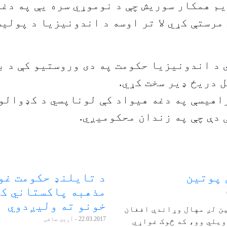
م همکار سوریش چې د نوموړي سره یې په دغ
مرستې کړي لا تر اوسه د اندونیزیا د پولیسو
د اندونیزیا حکومت په دی وروستیو کې د ب
 دریځ ډیر سخت کړي.
 کال راهیسې په دغه هیواد کې لوناپسي د کډوال
دې چې په زندان محکومیږي.
 پوتین
د تایلنډ حکومت غو
مذهبه پاکستاني ک
خونو ته ولیږدوي
ن لږ مهال وړاندې افغان
22.03.2017
- آرین صافی
ویلي وو، که څوک غواړي