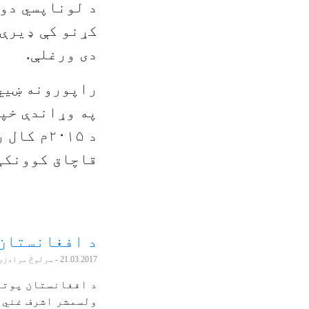
د لوناپسي دوی
کړنو کې ډیرې 
دی ورغلې.
راپورونه ښیي 
په وړاندې خپل
د ۲۰۱۵م
قاچاق کوونکی 
د افغانستان
21.03.2017
- سرلوڅ مرادزی
د افغانستان پوتی
ولسمشر اشرف غني 