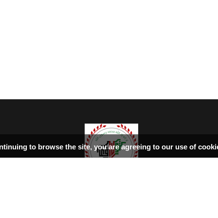
ntinuing to browse the site, you are agreeing to our use of cook
سرپاڼه
اسلامي‌ښونه
ډیورنډ‌کرښه
کتابونه
بحث فورمونه
شاعران
ټول افغان تګلاره