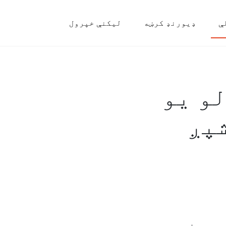
ې
ډیورنډ کرښه
لیکنې خپرول
و یو
پږ