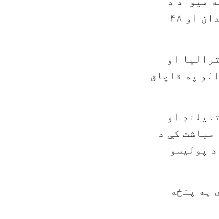
ه هیواد د
ناقانونه کډوالو یو لوی قاچاق کوونکې په شپږ کاله زندان او ۴۸
ترالیا او
۱ غیرقانوني کډوالو په قاچاق
ی تایلنډ او
 میاشت کې د
د پولیسو
 په پنځه