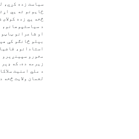
سیاست زده کړي، ل
ځایونو ته يي اړت
څخه يي زده کولای ش
د سیاستپوهانو، 
او شاعرانو ټاټوبی
بېلو څانګو کې هې
استادانو، قاضیان
مخورو سپينږیرو ا
زیرمه ده. که ډېر 
د ملي امنیت سلاکا
لغمان ولایت څخه د 