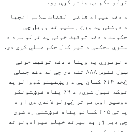
تړلو حکم یې صادر کړې وو.
د دغه هیواد قاضي القضات سلامو انجیا
د دوشنې په ورځ رسنیو ته وویل چې
حکومت د دغه توقیف خونې په تړلو سره د
سترې محکمې د تیر کال حکم عملي کړې دی.
د نوموړي په وینا د دغه توقیف خونې
ټول نفوس ۸۸۸ تنه دی چې له دغه جملې
څخه ۶۱۴ کسان یې د ریښتینو کډوالو په
توګه قبول شوي، د ۶۹ پناه غوښتونکو
دوسيي اوس هم تر څیړلو لاندې دي او د
پاتې ۲۰۵ کسانو پناه غوښتنې رد شوي
چې ډیر ژر به بیرته خپلو هیوادونو ته
ستانه کړې شي.