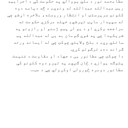
عطامحمد نور د ملي یووالي په حکومت کې د اجراییه
ریس عبدالله عبدالله له ونډې، د څه دپاسه دوه
کلونو سرپرستۍ او انتظار وروسته، بلاخره اړشو چې
له سپېدار ماڼۍ تېرشي، خپله مرکزي حکومت ته
مراجعه وکړي او د یو لړ پټو ژمنو او رازونو په
شریکېدا چې په قوي ګومان به يی له عبدالله پټ
ساتلي وي، د بلخ ولایتي چوکۍ چې له ایمانه ورته
ګرانه ده، ترګوتو کړي.
دا چوکۍ چې عطانور يی د جهاد او مقاومت د غنیمت
پتوګه یوازې د ځان ګڼي، په تېرو دوه کلونو کې
عطانور دومره ځورولی اوکړولي چې د عب...