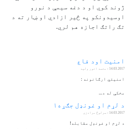
ژوند کوي او د دغه سیمې د نورو
اوسیدونکو په څیر ازادي او ښار ته د
تګ راتګ اجازه هم لري.
امنیت اود فاع
14.03.2017
- محمد انور ولید
امنیتي ارګانونه :
مخکې له د...
د لړم او غونډل جګړه۱
14.03.2017
- سرلوڅ مرادزی
د لړم او غونډل مقابله!