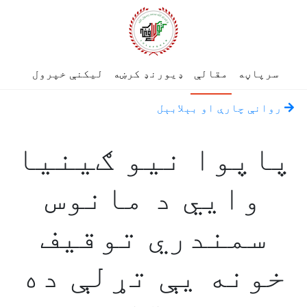
سرپاڼه
مقالې
ډیورنډ کرښه
لیکنې خپرول
روانې چارې او بېلابېل
پاپوا نیو ګینیا
وایي د مانوس
سمندري توقیف
خونه یې تړلې ده