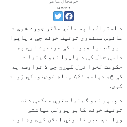
خوشحال صافی
14.03.2017
د استرالیا په مالي ملاتړ جوړه شوې د
مانوس سمندري توقیف خونه چې د پاپوا
نیو ګینیا هیواد کې موقعیت لري په
داسې حال کې د پاپوا نیو ګینیا د
حکومت لخوا تړل کیږي چې لا تراوسه په
کې څه دپاسه ۸۶۰ پناه غوښتونکي ژوند
کوي.
د پاپو نیو ګینیا سترې محکمې دغه
توقیف خونه کابو یوولس میاشتې
وړاندې غیر قانوني اعلان کړې وه او د