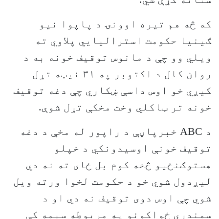
که څه هم تیره اوونۍ د پاپوا نیو
ګینیا حکومت استرالیایي پلاوي ته
ویلي وو چې د مانوس توقیف خونه به د
روان کال د اکتوبر په ۳۱ نیټه تړل
کیږي خو اوس داسې ښکاري چې دغه توقیف
خونه تر ټاکلي وخت مخکې تړل شوې.
د ABC خبرپاڼې د راپور له مخې د دغه
توقیف خونې اوسیدونکي د خپلو
هستوګنځیو څخه کوم بل ځای ته نه دي
لیږدول شوي خو د حکومت لخوا ورته ویل
شوي چې اوس دوی توقیف نه دي او د
سمندري ځواکونو په مربوطه سیمه کې