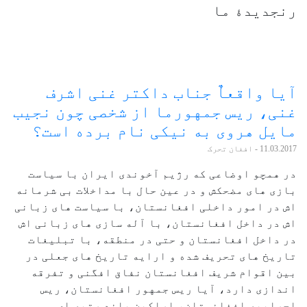
رنجدیدۀ ما
آیا واقعاٌ جناب داکتر غنی اشرف
غنی، ریس جمهورما از شخصی چون نجیب
مایل هروی به نیکی نام برده است؟
11.03.2017
- افغان تحرک
در همچو اوضاعی که رژیم آخوندی ایران با سیاست
بازی های مضحکش و در عین حال با مداخلات بی شرمانه
اش در امور داخلی افغانستان، با سیاست های زبانی
اش در داخل افغانستان، با آله سازی های زبانی اش
در داخل افغانستان و حتی در منطقه، با تبلیغات
تاریخ های تحریف شده و ارایه تاریخ های جعلی در
بین اقوام شریف افغانستان نفاق افگنی و تفرقه
اندازی دارد، آیا ریس جمهور افغانستان، ریس
اجراییه افغانستان، اراکین بلند رتبه ای