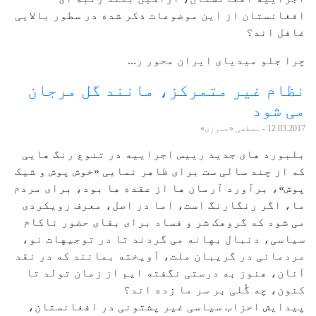
افغانستان از این موضوعات ذکر شده در سطور بالایی
غافل اند؟
چرا جلو میدیای ایران محور ر...
نظام غیر متمرکز، مانند گل مرجان
می شود
12.03.2017
- مصطفی «عمرزی»
بلبورد های جدید رییس اجراییه در تنوع رنگ هایی
که از چند سالی ست برای ظاهر نمایی «خوش پوش و شیک
پوش»، برآورد آرمان ها از عقده ها بود، برای مردم
ما، اگر رنگارنگ است، اما در اصل، معرف رویکردی
می شود که گروهک شر و فساد برای بقای حضور ناکام
سیاسی، دنبال بهانه می گردند تا در توجیهات نو،
مردمانی در گریبان ملت، آویخته بمانند که در نقد
آنان، هنوز به درستی نگفته ایم از زمان تولد تا
کنون، چه گُلی بر سر ما زده اند؟
پیدایش احزاب سیاسی غیر پشتونی در افغانستان،