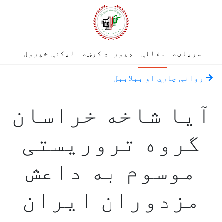
سرپاڼه
مقالې
ډیورنډ کرښه
لیکنې خپرول
روانې چارې او بېلابېل
آیا شاخه خراسان
گروه تروریستی
موسوم به داعش
مزدوران ایران