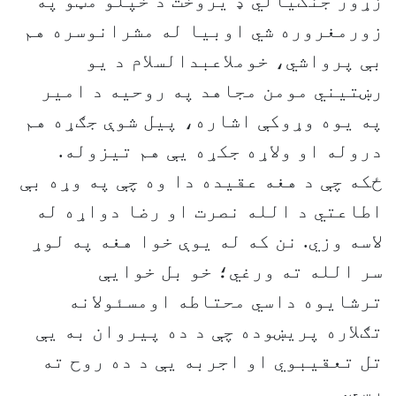
زړور جنګیالي ډ یروخت د خپلو مټو په
زورمغروره شي اوبیا له مشرانوسره هم
بې پرواشي، خوملاعبدالسلام د يو
رښتیني مومن مجاهد په روحیه د امیر
په يوه وړوکې اشاره، پیل شوې جګړه هم
دروله او ولاړه جکړه يې هم تیزوله.
ځکه چې د هغه عقیده دا وه چې په وړه بې
اطاعتي د الله نصرت او رضا دواړه له
لاسه وزي. نن که له يوې خوا هغه په لوړ
سر الله ته ورغي؛ خو بل خوايې
ترشايوه داسي محتاطه اومسئولانه
تګلاره پريښوده چې د ده پیروان به يې
تل تعقیبوي او اجربه يې د ده روح ته
رسي.