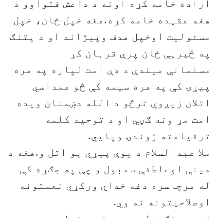
اراده خامه کړه اونه د داعش فتواوو د
هغه عقیده خامه کړه.هغه خپل ځان، خپل
مسئولیت اوخپل هدف وپیژاند او د پتنګ
په څیریې ځان پرې قربان کړ
مسلمانې میندې د دې امت لپاره په هره
پیړۍ کې په هره سیمه کې څو همداسي
اتلان زیږوي ترڅو د الله دښمنان ویده
امت مړ ونه ګڼي او د توحید کلمه
ترقیامته ژوندۍ وپايي.
ملا عبدالسلام د يوې پیړي يو اتل و.هغه د
مینې اوعاطفې سمبول و چې په جګړه کې
له هرچاسره دغه خداي ورکړي نعمتونه
اوصلاحیتونه نه وي.