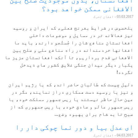
الافغانی ممکن خواهد بود؟
03.03.2017
- افغان تحرک
بلخصوص در شرایط بغرنج فعلی، که ایران و روسیه
نیز فعالانه تر در مسایل و موضوعات داخلی
افغانستان منافع شان را جُستُجو دارند، باید ما
افغانها خردمندانه در راه منافع ملی و صلح بین
الافغانی قدم برداریم، تا آنکه افغانستان عزیز ما
یکبار دیگر میدان جنگی غلایق کشور های ذیدخل
نگردد!
دلیل چیست که طالبان حاضر اند، که با رژیم ایران
و نیز با روسیه دست همکاری دراز نمایند، مگر در
عین حال حاظر نیستند با ریس جمهور مملکت خود، با
ریس جمهور عالم و صادق خود، با ریس جمهوری که از
صبح تا به شام برای بهبود وضع...
ای عدل بیا و دور نما چوکی دار را
04.03.2017
- افغان تحرک