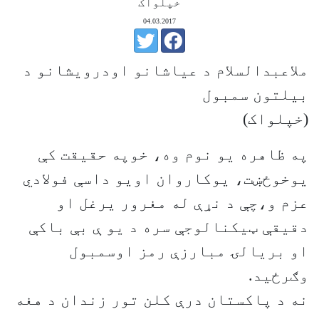
خپلواک
04.03.2017
ملاعبدالسلام د عیاشانو اودرویشانو د
بیلتون سمبول
(خپلواک)
په ظاهره يو نوم وه، خوپه حقیقت کې
يوخوځښت، يوکاروان اويو داسې فولادي
عزم و،چې د نړې له مغرور یرغل او
دقیقې ټيکنالوجې سره د یو ې بې باکې
او بریالۍ مبارزې رمز اوسمبول
وګرځید.
نه د پاکستان درې کلن تور زندان د هغه