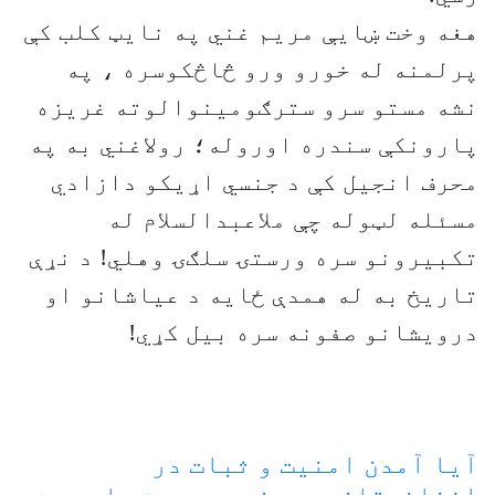
هغه وخت ښايې مریم غني په نايټ کلب کې
پرلمنه له خورو ورو څاڅکوسره ، په
نشه مستو سرو سترګومینوالوته غریزه
پارونکې سندره اوروله؛ رولاغني به په
محرف انجیل کې د جنسي اړیکو دازادي
مسئله لټوله چې ملاعبدالسلام له
تکبیرونو سره ورستۍ سلګۍ وهلي! د نړې
تاریخ به له همدې ځایه د عیاشانو او
درویشانو صفونه سره بیل کړي!
آیا آمدن امنیت و ثبات در
افغانستان، بدون موجودیت صلح بین