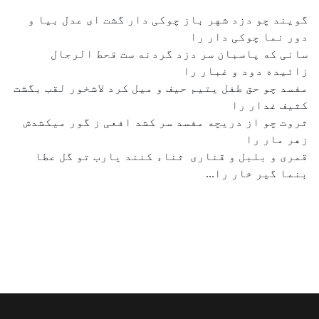
گویند چو دزد شهر باز چوکی دار گشت ای عدل بیا و
دور نما چوکی دار را
سانی که پاسبان سر دزد گردنه ست قحط الرجال
زائیده دود و غبار را
مفسد چو حق طفل یتیم حیف و میل کرد لاشخور لقب بگشت
کثیف غدار را
ثروت چو از دریچه مفسد سر کشد افعی ز گور میکشدش
زهر مار را
قمری و بلبل و قناری ثناء کنند یارب تو گل عطا
بنما گیر خار را...