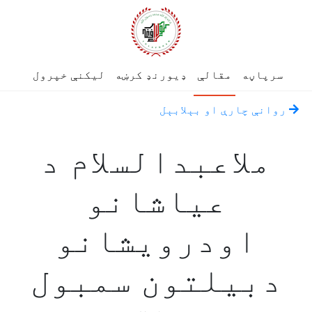
سرپاڼه
مقالې
ډیورنډ کرښه
لیکنې خپرول
روانې چارې او بېلابېل
ملاعبدالسلام د
عیاشانو
اودرویشانو
دبیلتون سمبول