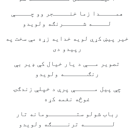
همــــدا زما خنــــجر وو چــــې
لــــه شـــــرنګه ولويدو
خير پيښ کړې لويه خدايه زړه مې سخت په
رپيدو دى
تصوير مــې د يار خيال کې ډير بې
رنګــــــه ولويدو
چې پيل مـــــې پرې د خپلې زندګۍ
غوڅه نغمه کړه
رباب شولو ستـــــــومانه تار
لـــــــه ترنــــګه ولويدو