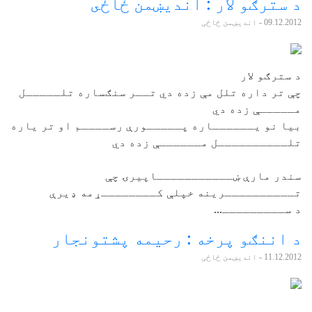
د سترګو لار : انديښمن ځاځى
09.12.2012
- اندیښمن ځاځی
د سترګو لار
چې تر داره تلل مې زده دي تــر سنګساره تلـــــل
مـــــې زده دي
بيا نو يــــــاره پـــــورې رســــم او تر ياره
تلــــــــــل مــــــې زده دي
سندر مارې ښـــــــــــاپيرۍ چې
تــــــــــرينه خپلې کــــــــړمه ډيرې
د ســـــــــ...
د اننګو پرخه : رحيمه پشتونجار
11.12.2012
- اندیښمن ځاځی