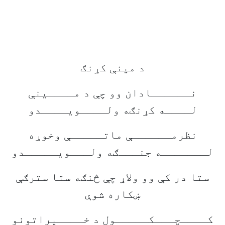
د مينې کړنګ
نــــــادان وو چې د مــــينې
لــــه کړنګه ولــــويــــدو
نظرمــــــې ماتـــــې وخوړه
لـــــــه جنـــګه ولـــويـــــدو
ستا در کې وو ولاړ چې څنګه ستا سترګې
ښکاره شوې
کــــچـــکـــــول د خــــيراتونو