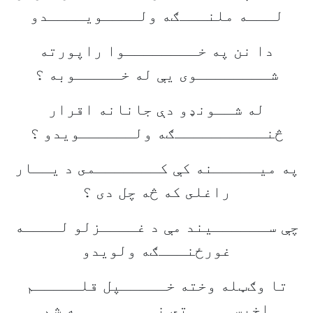
لـــه ملنـــګه ولــــويــــدو
دا نن په خــــــــوا راپورته
شــــــــوى يې له خـــــوبه ؟
له شــونډو دې جانانه اقرار
څنــــــــــګه ولــــــويدو ؟
په ميـــــنه کې کـــــــمى د يــار
راغلى که څه چل دى ؟
چې ســــــيند مې د غــــزلو لــــه
غورځنـــګه ولويدو
تا وګټله وخته خـــــپل قلـــــم
اخيســـــتى نـــــــــه شم