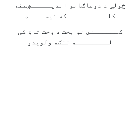
ځولې د دوعاګانو انديـــــښمنه
کلــــــــــکه نيســــه
ګــــــني نو بخت د وخت تاؤ کې
لــــــــه ننګه ولويدو