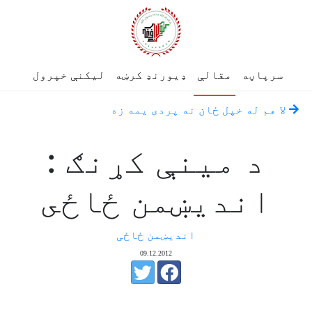
سرپاڼه
مقالې
ډیورنډ کرښه
لیکنې خپرول
لا هم له خپل ځان نه پردى يمه زه
د مينې كړنګ :
انديښمن ځاځى
اندیښمن ځاځی
09.12.2012