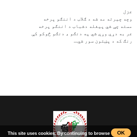
غزل
وچه چیرته مه شه د ګلاب د اننګو پرخه
مسته چې شي پیغله دشباب د اننګو پرخه
غر به دړې وړې شي په دنګو ، دنګو څوکو کې
رنګ که د پښتون سور شي...
OK
This site uses cookies. By continuing to browse