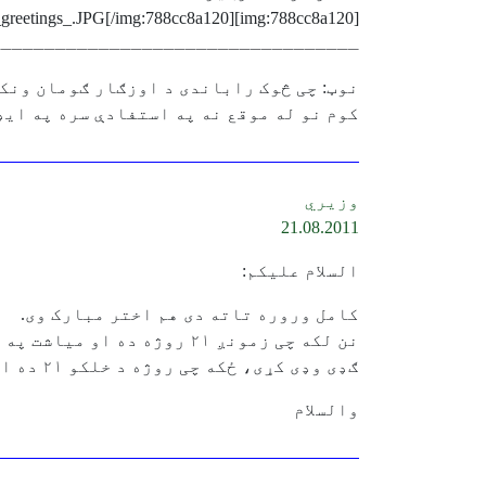
[img:788cc8a120]http://larawbar.com/data/image/news/eid_mobarak_2009_loy_akhter_mo_mobarak_afghan_greetings_.JPG[/img:788cc8a120]
ــــــــــــــــــــــــــــــــــ
کوم نو له موقع نه په استفادې سره په ایډوانس کی مبارکي درکوم.::lol
وزیري
21.08.2011
السلام علیکم:
کامل وروره تاته دی هم اختر مبارک وی.
نن لکه چی زمونږ ۲۱ روژه د
ګډی وډی کړی، ځکه چی روژه د خلکو ۲۱ ده او میاشت د ۲۲ ده. اوس طاق شپی بی اعتباره شوی.
والسلام