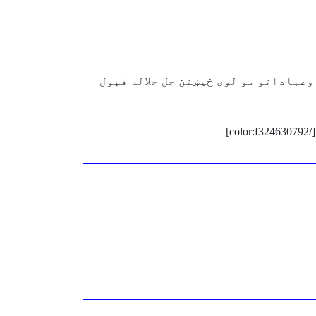
وعباداتو مو لوی څيښتن جل جلاله قبول