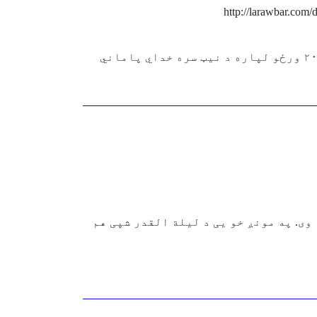
نوټ: چی څوک راباندی د اوزګار ګومان ونکړي :twisted: :twisted: :twisted: :twisted: یو یادونه کوم چی نور د ۲۰ ورځو لپاره د نیټ سره خداي پاماني
ه کله وی. په مونږ خو یی د لیلة القدر شپی هم