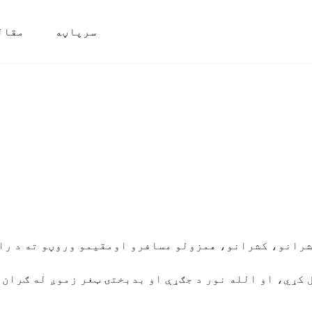
سرپاڼه
مقال
رانو، کشرانو، همزولو مسافرو اومقیمو وروڼو ته د را
کړي، او الله نور د جګړې او بدبختۍ ټغر زموږ له ګران ا