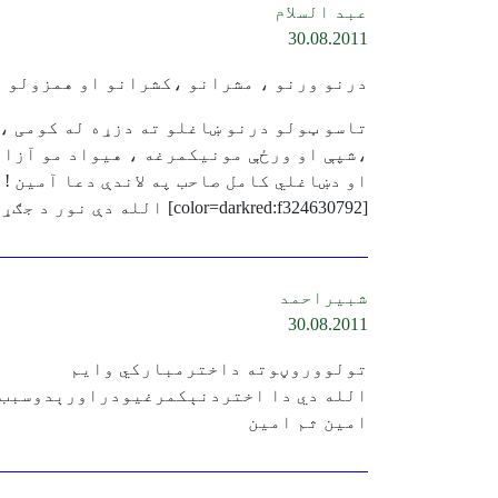
عبد السلام
30.08.2011
درنو ورنو ، مشرانو ،کشرانو او همزولو ، 
تاسو ټولو درنو ښاغلو ته دزړه له کومی ،
،شپې او ورځې مونیکمرغه ، هیواد مو آزاد
او دښاغلي کامل صاحب په لاندې دعا آمین !
[color=darkred:f324630792] الله دې نور د جګړې او بدبختۍ ټغر زموږ له ګران او خوږ وطن څخه ټول کړي . [/color:f324630792]
شبيراحمد
30.08.2011
تولووروڼوته داخترمبارکي وايم
الله دي دا اختردنېکمرغيودراورېدوسبب و
امين ثم امين