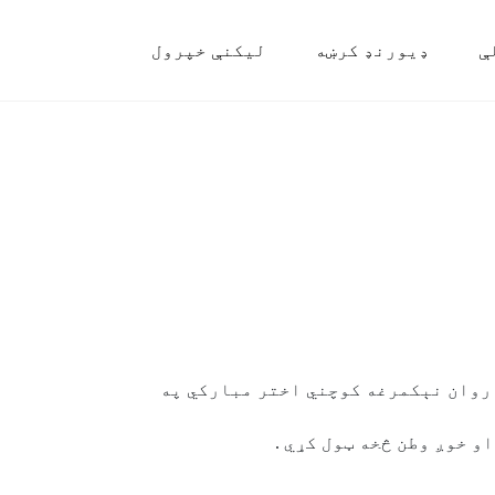
ې
ډیورنډ کرښه
لیکنې خپرول
روان نېکمرغه کوچني اختر مبارکي په
و خوږ وطن څخه ټول کړي .