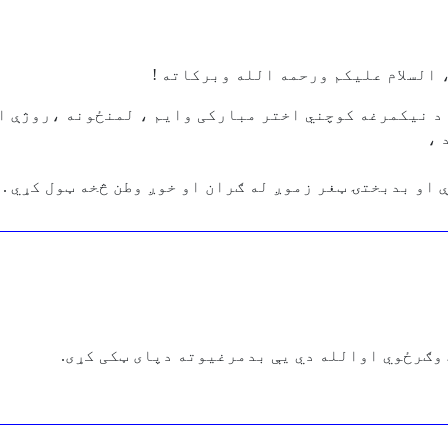
السلام علیکم ورحمه الله وبرکاته !
 د نیکمرغه کوچني اختر مبارکی وایم ، لمنځونه ،روژې ا
 ،
ګرځوي اوالله دي يې بدمرغيوته دپای ټکی کړی.