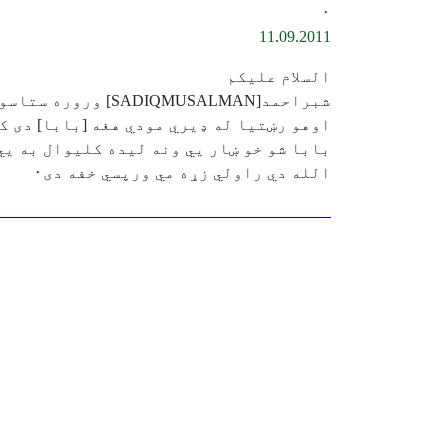
۰
11.09.2011
السلام علیکم
شبراحمد[SADIQMUSALMAN] وروره ستاسو دي هم مبارک وي
اوهو رښتیا له ډیري مودي هغه [بابا] دی ک
بابا شو خو ښار يي ونه لیده کلیوال به يي
الله دي راولي زړه مي ورپسي خفه دی۰