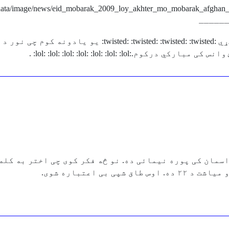
ـــــ
lol: :lol: :lol: :lol: :lol: :lol: : .
ه او میاشت په اسمان کی پوره نیمائی ده. نو څه فکر کوی چی اختر ب