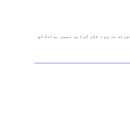
یرته به وي ، فکر کوم په سپین بولدک کي