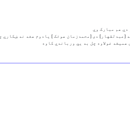
ه [عبدلقهار] دی [محمدزمان هوتک ] یادوم هغه نه ښکاري چ
 همیشه غولاوه چل به يي ورباندي کاوه