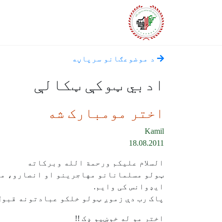
د موضوعګانو سرپاڼه
ادبي ټوکې ټکالې
اختر مومبارک شه
Kamil
18.08.2011
السلام علیکم ورحمة الله وبرکاته
ټولو مسلمانانو مهاجرینو او انصارو، مش
ایډوانس کی وایم.
پاک رب دې زموږ ټولو خلکو عبادتونه قبول 
اختر مو له خوښيو ډک !!