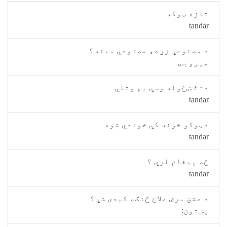
تازه ټوکه
tandar
د مصنوعي زړه، مصنوعي مینه؟
میرویس
د٤٠ ښځوله وسي يم وتلي
tandar
دټوکو خونه کي خوندي شوه
tandar
څه پيغام لري ؟
tandar
د عشق مرض علاج څنګه کیدی شي؟
پښتون: