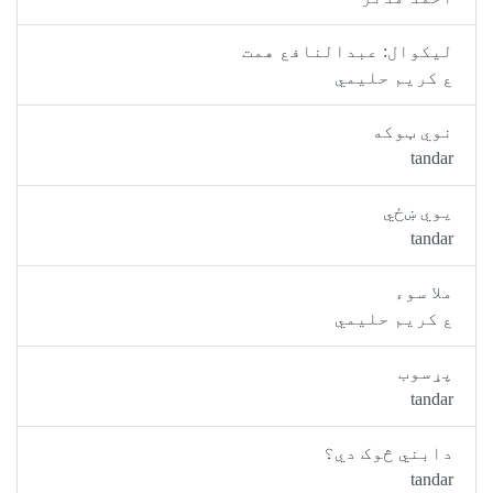
ليکوال: عبدالنافع همت
ع کريم حليمي
نوي ټوکه
tandar
يوي ښځي
tandar
ملا سوء
ع کريم حليمي
پړسوب
tandar
دابني څوک دي؟
tandar