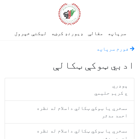
سرپاڼه
مقالې
ډیورنډ کرښه
لیکنې خپرول
فورم سرپاڼه
ادبي ټوکې ټکالې
پوډري
ع کريم حليمي
مسخرې یا ټوکي ټکالي داسلام له نظره
احمد مدثر
مسخرې یا ټوکي ټکالي داسلام له نظره
احمد مدثر