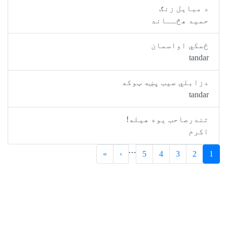
د مبایل زنګ
حمید هڅــاند
ځمکي اواسمان
tandar
دزابلي صيب پښه ټوکه
tandar
تندرصاحب یوه هیله!
اکرم
…
»
›
5
4
3
2
1