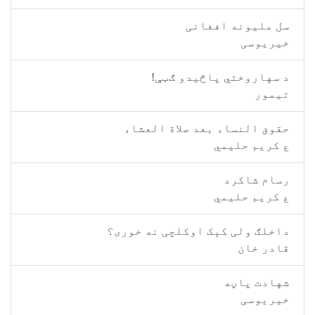
سل ملیونه افغانی
خیریوسی
د سهاروختي پاڅیدو ګټې!
تيمور
حقوق النساء بعد صلاة العشاء
ع کريم حليمي
رسام شاکرد
ع کريم حليمي
داخلګ ولی کېک اوکلچی نه خوری؟
قادر خان
شهادت پاڼه
خیریوسی