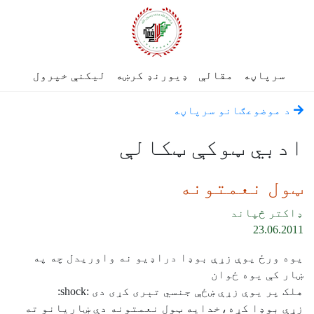
سرپاڼه
مقالې
ډیورنډ کرښه
لیکنې خپرول
د موضوعګانو سرپاڼه
ادبي ټوکې ټکالې
ټول نعمتونه
ډاکتر څپاند
23.06.2011
يوه ورځ يوې زړې بوډا دراډيو نه واوريدل چه په
ښار کې يوه ځوان
هلک پر يوې زړې ښځې جنسي تېری کړی دی :shock:
زړې بوډا کړه،خدايه ټول نعمتونه دې ښاريانو ته