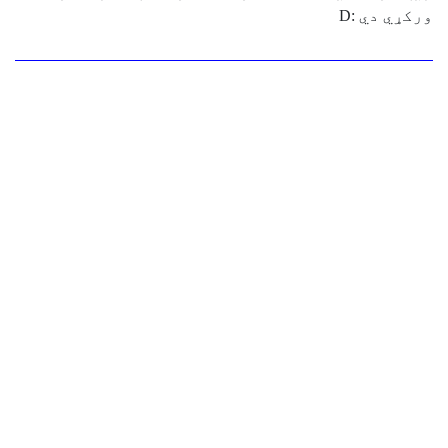
ورکړي دي :D