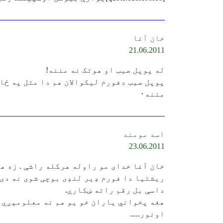
خان آغا
21.06.2011
له پوپل صیب او هوتک نه مننه!
پوپل صیب دفورم لیکوالان هم دا متل په ځا
مننه۰
اسد مومند
23.06.2011
خان آغا خدای مو راوله هرکله راشې . زه ه
ریشتیا دا فورم ډیر لنډی بوچی شوی نه دی
داسې بل رقم راته ښکاري.
هغه پخواني یاران خو یو هم نه معلومیږي 
اونور.....