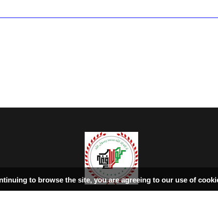
ntinuing to browse the site, you are agreeing to our use of cook
سرپاڼه
اسلامي‌ښونه
ډیورنډ‌کرښه
کتابونه
بحث فورمونه