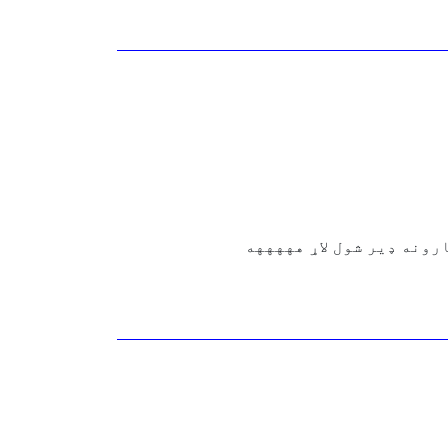
رونه ډیر شول لاړ هههههه