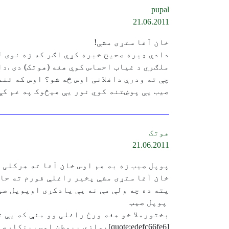
pupal
21.06.2011
خان آغا ستړی مشې!
دادې ډیره صحیح خبره کړې اګر که زه نوی ل
ملګري د غیاب احساس کوي هغه (هوتک) دی .د
چې ته ودرې دافلانی اوس څه شو؟ اوس که تن
صیب یې پوښتنه کوي نور یې هیڅوک په غم کې 
هوتک
21.06.2011
پوپل صیب زه به هم اوس خان آغا ته هرکلی 
خان آغا ستړی مشې پخیر راغلې فورم ته حال
پته ده چه ولې مې نه یې یادکړی اوپوپل صی
‏ پوپل صیب
بختورملا خو هغه ورځ راغلی وو منې که یې تش
[quote:edefc66fe6]‎یوازې بیوطن اوسپینکارصیب یې پوښتنه کوې[/quote:edefc66fe6]‎هاهاهاهاهاهاهاها یره پوپل صیب نو.........