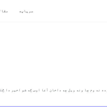
سرپاڼه
مقال
ه نه وم چا ونه ویل چه داخان آغا اوس څه شو اخیر دا څل