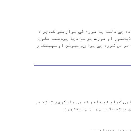
ه چې دلته په فورم کې یوازیني کس چې د
بختور او نور... یو هم دچا پوښتنه نکوي
 خو نن ګوره چې یوازې بیوطن او سپینکار
ایې ګیله نه ماهم نه یې یادکړی، تاته هم
ورته ملامت یم او یابختور :