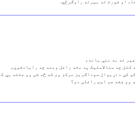
ا.. او فورم ته بیرته راوګرځي.
هیر ته به منې یانه،
 کتل چه ستالاسلیک په مخه راغل ومنه چه رایادشوې،
 کې دنړیوال سوداګریز مرکز وو که څه شی وو هلته یې کا
ه وو هغه هم اوس راغلی دی؟