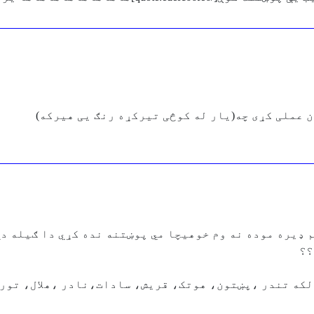
ن عملی کړی چه(یار له کوڅی تیرکړه رنګ یی هیرکه)
م ډیره موده نه وم خوهیچا مي پوښتنه نده کړي دا ګیله د
؟؟
لکه تندر ،پښتون، هوتک، قریش، سادات،نادر ،هلال، تور