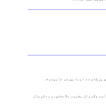
ي پرځای ده اوزه یي هم تاییدوم.
اب، ډګروال بشری، ملابختور، زدکړیال