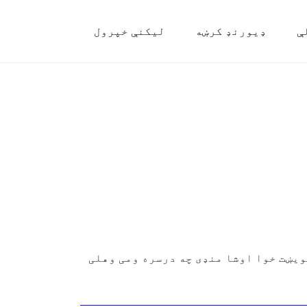
ې
ډیورنډ کرښه
لیکنې خپرول
ویښت خوا اوشا منډی چه درسره ومی وهلی