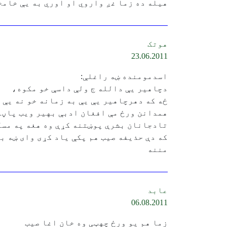
هیله ده زما غږ واروي او اوري به یې خامخ
هوتک
23.06.2011
اسدمومنده ښه راغلې:
دچاهیر یې دالله ج ولې داسې خو مکوه،
ځه که دهرچاهیر یې یې به زمانه خو نه یې 
همدانن ورځ مې افغان ادبې بهیر ویب پاڼه
تادجانان بشرې پوښتنه کړې وه هغه په مسکو
که دې حذیفه صیب هم پکې یاد کړی وای ښه ب
مننه ‏‎ ‎
عابد
06.08.2011
زما هم یو ورځ چهټی وه خان اغا صیب