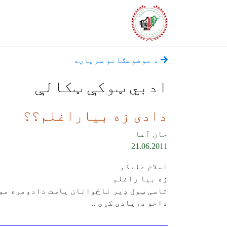
د موضوعګانو سرپاڼه
ادبي ټوکې ټکالې
دادی زه بیاراغلم؟؟
خان آغا
21.06.2011
اسلام علیکم
زه بیا راغلم
تاسی ټول ډیر ناځوانان یاست دادومره مود
داخو دریادی کړی ..