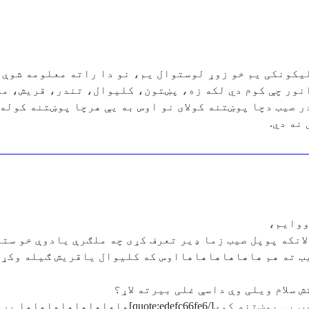
یکونکی یم خو زوړ لوستوال یم، نو دا راته معلومه شوې د
انور چې کوم دي لکه زه، پښتون، کلیوال، تندر، قریش، ملا
در صیب دچا پوښتنه کولای نو اوس به یې هرچا پوښتنه کوله
نه دي.
ووایم،
انکه پوپل صیب زما ډیر تعرف کړی چه ملګرې یادوې خو ست
ب ته هم هاهاهاهاهاهااوس که کلیوال یاقریش ګیله وکړې 
 سلام ویلی وې داسې غلی بیرته لاړ؟‎