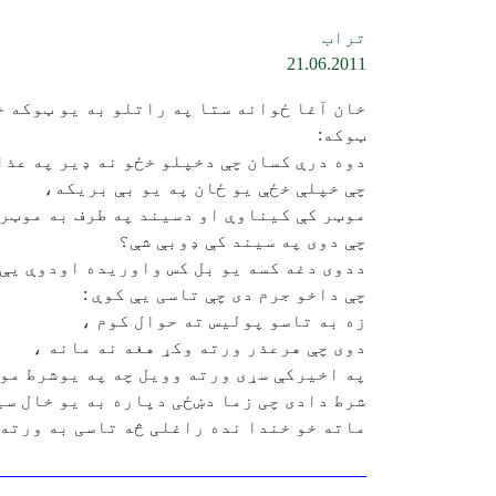
تراب
21.06.2011
خان آغا ځوانه ستا په راتلو به یو ټوکه خ
ټوکه:
دوه درې کسان چې دخپلو خځو نه ډیر په عذا
چې خپلې خځې یو ځان په یو بې بریکه،
موټر کې کیناوې او دسیند په طرف به موټر
چې دوی په سیند کې ډوبې شې؟
ددوی دغه کسه یو بل کس واوریده اودوې یې
چې داخو جرم دی چې تاسی یې کوې :
زه به تاسو پولیس ته حوال کوم ،
دوی چې هرعذر ورته وکړ هغه نه مانه ،
په اخیرکې سړی ورته وویل چه په یوشرط مو 
شرط دادی چی زما دښځی دپاره به یو خال سی
ماته خو خندا نده راغلی څه تاسی به ورته