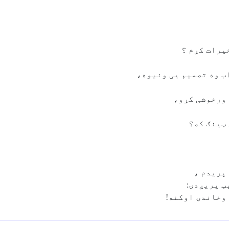
یرات کړم ؟
ب وه تصمیم یی ونیوه،
 ورخوشی کړو،
 ټینګ که؟
پریدم ،
ټ پریږدۍ:
 وخاندۍ اوکنه!