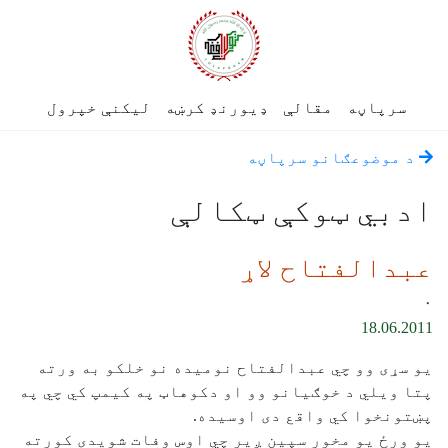
سرپاڼه
مقالې
ډیورنډ کرښه
لیکنې خپرول
د موضوعګانو سرپاڼه
ادبي ټوکې ټکالې
عبدالفتاح لاړ
۰
18.06.2011
یو سړی وو چي عبدالفتاح نومیده نو خلکو به ورته
پتا ویلي د خوګیانو وو او دکوهاټ په کیمپ کي چي په
پښتونخوا کي واقع دی اوسیده.
یو ورځ یو مخور سپین ږیر چي اوس وفات شویدی کورته