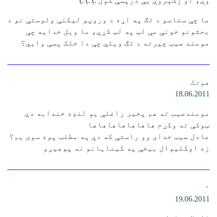
وې، او زګېروي یې درپسې کول :) :) :)
ما چې ستاسو د تګ په اړه د وروڼو لیکنې ولوستې نو د
بحثونو خونې مې لټ په لټ کړې، ما وېل خدایه چې
مومند صیب چېرته د تګ ویلي چې دا خلک پسې وایي؟
هوتک
18.06.2011
مومندصیب ته هم پخیر راغلې یو لنډه خندابه دې
ټوکې ته وکړم هاهاهاهاهاهاها
عادل صیب خدای وو راستې که دې په مطلب پوه سوی یم؟
زه اوکلیوال بیخې په کینایانو نه پوهیږو
۰
19.06.2011