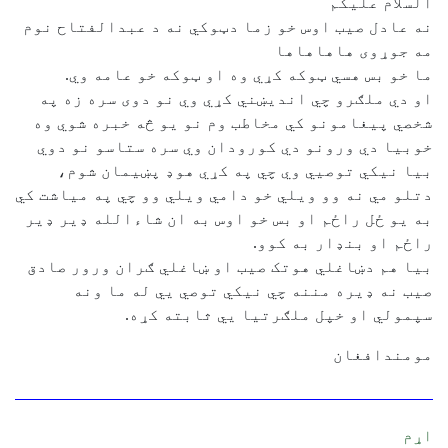
السلام علیکم
نه عادل صیب اوس خو زما دټوکي نه د عبدالفتاح نوم
مه جوړوی هاهاهاها
ما خو بس هسي ټوکه کړي وه او ټوکه خو عامه وي.
او دي ملګرو چي اندیښني کړي وي نو دوی سره زه په
شخصي پیغامونو کي مخاطب وم نو یو څه خبره شوي وه
خوبیا دي ورونو دي کورودان وي سره ستاسو نو دوي
بیا نیکي توصیي وي چي په کړي هوډ پښیمان شوم،
دتلو مي نه وو ویلي خو دامي ویلي وو چي په میاشت کي
به یو ځل راځم او بس خو اوس به ان شاءالله ډیر ډیر
راځم او بنډار به کوو.
بیا هم دښاغلي هوتک صیب او ښاغلي ګران ورور صادق
صیب نه ډیره مننه چي نیکي توصي يي له ما ونه
سپمولي او خپل ملګرتیا يي ثابته کړه.
مومندافغان
اړم