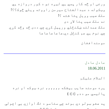
ورغی او څه کار پسي يي لیږه نو د کور دروازه يي
وټکوله د عبدالفتاح میرمن راووته ویلي څوک؟؟!
ملک صیب وویل پتا شته ؟!
نه ملک صیب پتا لاړ دی
ملک همدلته ښکنځلي ورپیل کړي چي ددی څه وڅه کړي
چي نوم يي هم کنځل دي.هاهاهاهاها
مومندافغان
عادل عادل
18.06.2011
السلام علیکم
یره مومند صایب بېشکه ،،،،،، نره ټوکه او نره
پالیسي مو ده، :) :) :)
په هغو ټولو دې بوته چې ستاسو د تګ اوازې یې اچولې