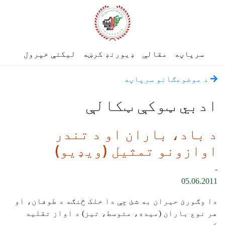
سرپاڼه
مقالې
ډیورنډ کرښه
لیکنې خپرول
د موضوعګانو سرپاڼه
ادبي ټوکې ټکالې
د باد، باران او د تندر
اوازونو تمثیل (ویډیو)
-
05.06.2011
دا وګورئ حیران به شئ چې دا خلک څنګه د طوفان، او
هر نوع باران (میده، متوسط، تیز) د اواز تقلید