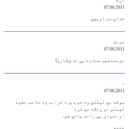
اړم
07.06.2011
خداي دى اوبښي
هوتک
07.06.2011
مومندصیب جنازه یې نه ښکارې!
۰
07.06.2011
ټوکه مي لیکلي وه خو ډیره خرابه وه ما هم نشوه
لوستی نو ړنګه مي کړه
او عنوان يي رانه پاتي شو.
مننه