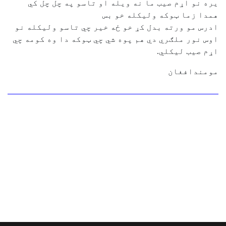
یره نو اړم صیب ما نه ویله او تاسو په چل چل کي
همدا زما ټوکه ولیکله خو بس
ادرس مو ورته بدل کړ خو ځه خیر چي تاسو ولیکله نو
اوس نور ملګري دي هم پوه شي چي ټوکه دا وه کومه چي
اړم صیب لیکلي.
مومندافغان