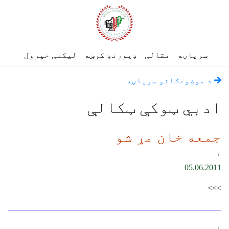
سرپاڼه
مقالې
ډیورنډ کرښه
لیکنې خپرول
د موضوعګانو سرپاڼه
ادبي ټوکې ټکالې
جمعه خان مړ شو
۰
05.06.2011
>>>