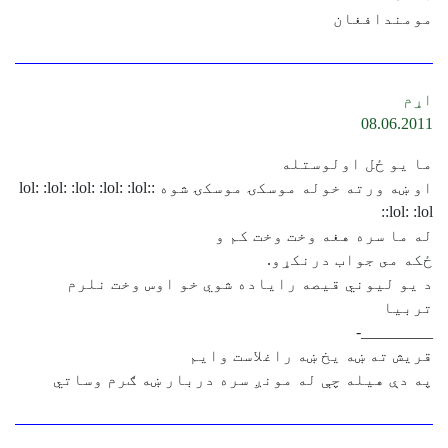
مومندافغان
اړم
08.06.2011
ما يو ځل اولوستله
او ښه ورته خوله موسکۍ موسکۍ شوه :lol: :lol: :lol: :lol: :lol:
:lol: :lol:
له ما سره هغه وخت وخت کم و
ځکه مى جواب درنكړو.
د يو ليوني قيصه راياده شوي خو اوس وخت نلرم
تربيا
_________-
قريش ته ښه يخ ښه راغلاست وايم
په دې هيله چې له مونږ سره دربار ښه ګرم وساتي