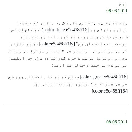
اړم
08.06.2011
يوه ورځ د يو پنجابي وزير ښځه بازار ته د سودا
لپاره راوتى وه [color=blue:e5e458ff16]" په پنجاب كى
ښځى سودا كوي ميړونه په كور ناست وي, معامله
برعكس افغانستان وي" [/color:e5e458ff16]نو په بازار
كى يى يو ليونى اوليدو چى قميص او پرتوګ يى ويستى
دى او اوباما يى سم د خره قدر ته دى ښځى چى اوكتو
نو يو دم يى چغه د خولى نه اوته:
[color=green:e5e458ff16]خداي كه به دا پاكستان جوړ شي
خو چى چيرته د كار سړی وي هغه ليونې وي.
[/color:e5e458ff16]
۰
08.06.2011