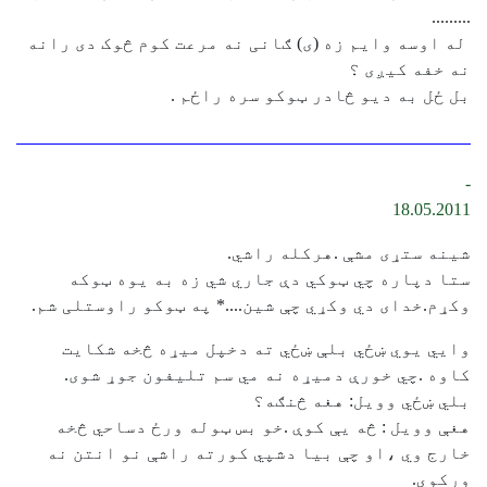
.........
‏‎ ‎له اوسه وایم زه (ی) ګانی نه مرعت کوم څوک دی رانه
نه خفه کیږی ؟
بل ځل به دیو څادر ټوکو سره راځم .‏
-
18.05.2011
شینه ستړی مشې .هرکله راشي.
ستا دپاره چي ټوکي دې جاري شي زه به یوه ټوکه
وکړم.خدای دي وکړي چې شین....* په ټوکو راوستلی شم.
وايي یوي ښځي بلې ښځي ته دخپل میړه څخه شکایت
کاوه .چي خورې دمیړه نه مي سم تلیفون جوړ شوی.
بلي ښځي وویل: هغه څنګه؟
هغې وویل : څه یې کوې .خو بس ټوله ورځ دساحي څخه
خارج وي ،او چې بیا دشپي کورته راشې نو انتن نه
ورکوي.