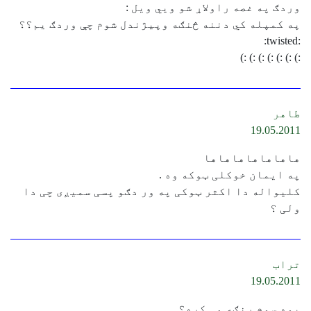
وردګ په غصه راولاړ شو ويي ویل :
په کمپله کي دننه څنګه وپیژندل شوم چې وردګ یم؟؟
:twisted:
:) :) :) :) :) :) :)
طاهر
19.05.2011
هاهاهاهاهاهاها
په ایمان خوکلی ټوکه وه .
کلیواله دا اكثر ټوکی په ور دګو پسی سمیږی چی دا
ولی ؟
تراب
19.05.2011
پوه سوم ړنګه مې کړه؟