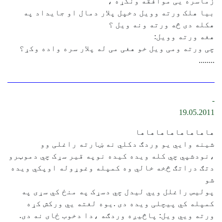
زماسره یی موافقه ونکړه ،
بیا هلک ورته وویل دخپل پلار دمال او جایداد په
هکله دی څه ورته ونه ویل ؟
هغه ورته وویل:
چی ورته ومی ویل خو هغی می له پلار سره واده وکړ؟
‏........
-
19.05.2011
هاهاهاهاهاهاهاها
شینه وايي یو وردګ دکلي نه ښارته راغلی وو
،نودشپي چي کله ویده کیده نوپه قیر سړک چي دموټرو
دتګ دراتګ څخه خالي وه کمپله وغوړوله اوپکي ویده
شو
پولیس راغلل ويي لیدل چي دسړک په منځ کي سړی په
کمپله کي پیچلی ویده دی .یوه لغته یي ورکش کړه
ورته ويي ویل: پاڅیږه وردګه ،دا دخوب ځای نه دی.