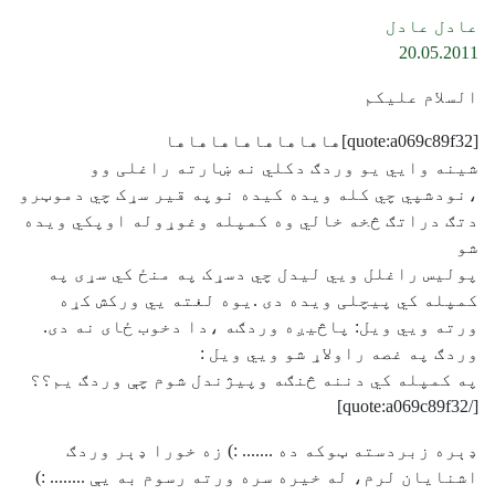
عادل عادل
20.05.2011
السلام علیکم
[quote:a069c89f32]هاهاهاهاهاهاهاها
شینه وايي یو وردګ دکلي نه ښارته راغلی وو
،نودشپي چي کله ویده کیده نوپه قیر سړک چي دموټرو
دتګ دراتګ څخه خالي وه کمپله وغوړوله اوپکي ویده
شو
پولیس راغلل ويي لیدل چي دسړک په منځ کي سړی په
کمپله کي پیچلی ویده دی .یوه لغته یي ورکش کړه
ورته ويي ویل: پاڅیږه وردګه ،دا دخوب ځای نه دی.
وردګ په غصه راولاړ شو ويي ویل :
په کمپله کي دننه څنګه وپیژندل شوم چې وردګ یم؟؟
[/quote:a069c89f32]
ډېره زبردسته ټوکه ده ....... :) زه خورا ډېر وردګ
اشنایان لرم، له خیره سره ورته رسوم به یې ........ :)