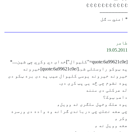
:) :) :) :) :) :) :) :) :) :) :)
-------------------
* اعني ... ګل
طاهر
19.05.2011
[quote:6a99621c0e="كليوال"]خدای دي وکړي چې شین....*
په ټوکو راوستلی شم.‏[/quote:6a99621c0e]‎خیرونه
خیرونه خیرونه یوسی کلیوال صیب په دی بره ټکو دی
پوه نشوم چی څه یی پټ کړی دی.‏
له هرکلی دی مننه
داهم ټوک؟
یوه هلک وخپل ملګری ته وویل،
چی هغه نجلۍ چی درباندی ګرانه وه واده دی ورسره
وکر ،
هغه وویل نه ،