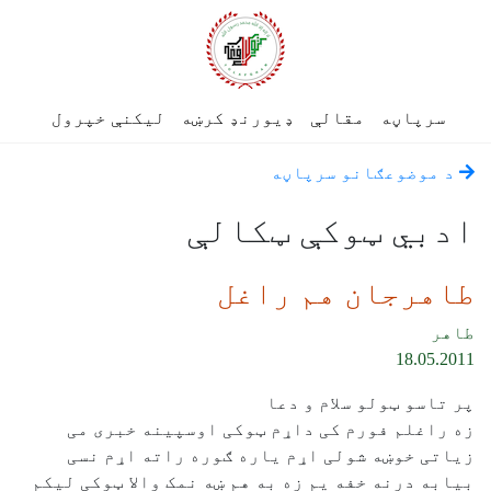
سرپاڼه
مقالې
ډیورنډ کرښه
لیکنې خپرول
د موضوعګانو سرپاڼه
ادبي ټوکې ټکالې
طاهرجان هم راغل
طاهر
18.05.2011
پر تاسو ټولو سلام و دعا
زه راغلم فورم کی داړم ټوکی اوسپینه خبری می
زیاتی خوښه شولی اړم یاره ګوره راته اړم نسی
بیابه درنه خفه یم زه به هم ښه نمک والا ټوکی لیکم