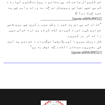
خو کلیوال صاحب که یې ستاسو د پېژندګلوی لپاره د
کومې نښې نښانې وپوښتل نو څه به ورته وایم چې په
خټه څوک دی؟ :)
[quote:a069c89f32]_________________
"خدای خو مې دې په خیر د وطن سوب و کړي. چې یوې شنې
غونډۍ کې، توره کېږدۍ لکه کړم، یو تره خولی سپی
را ته لر بر کیږي،
شل دېرش مېږې د لېرو(بچیانو)سره، د غونډۍ په لمن
کې بغیږي، سبحان الله، څه عیش به وي"
[/quote:a069c89f32]