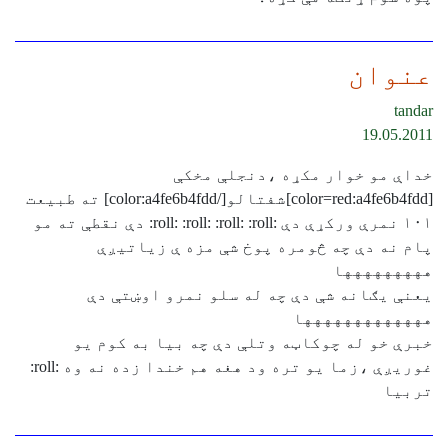
عنوان
tandar
19.05.2011
خداې مو خوار مکړه ،دنجلې مخکې
[color=red:a4fe6b4fdd]شفتالو[/color:a4fe6b4fdd] ته طبيعت
١٠١ نمرې ورکړې دې :roll: :roll: :roll: :roll: دې نقطې ته مو
پام نه دې چه څومره پوخ شې مزه ې زياتيږې
ههههههههها
يعنې يګانه شې دې چه له سلو نمرو اوښتې دې
ههههههههههههها
خبرې خو له چوکاټه وتلې دې چه بيا به کوم يو
غوريږې ،زما يو تره ود هغه هم خندا زده نه وه :roll:
تربيا