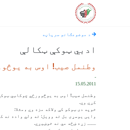
د موضوعګانو سرپاڼه
ادبي ټوکې ټکالې
وطنمل صیب! اوس به یوڅوو
-
15.05.2011
وطنمل صیب! اوس به یوڅوورځي چوکاټي ټوکي
کړي وي.
خوپه دی ټوکو کې ولاکه مزه وي ،مثلا:
وایی یوسړی بل ته وویل: ته ولي واده نه ک
ـــ زړه ښځه مي نه خوښیږي.