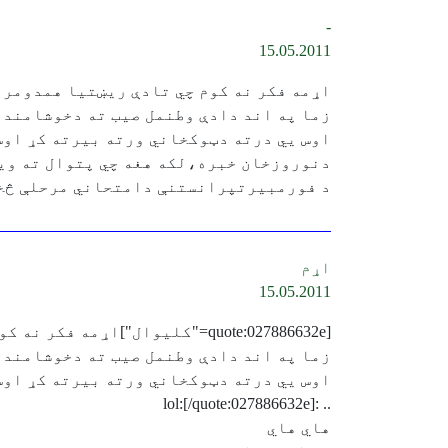
-
15.05.2011
اړمه فکر نه کوم چي تادې ريښتیا همدومره
زما په اند دادې وطنمل صیب ته دخوشامندو خندا ده 
اوس يي درته دټوکخاني ورته بیرته کړ اوس ته ه
دنوروزخان خبره،لکه هغه چي پتوال ته ویل
د فورمبیرتپرانستنې دامتحاني مرحلې څخه تیر
اړم
15.05.2011
[quote:027886632e="كليوال"]اړمه فکر نه کوم چي تادې ريښتیا همدومره ورته خندلي وي.
زما په اند دادې وطنمل صیب ته دخوشامندو خندا ده 
اوس يي درته دټوکخاني ورته بیرته کړ اوس ته ه
.. :lol:[/quote:027886632e]
هاي هاي