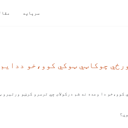
سرپاڼه
مقال
رځي چوکاټي ټوکي کوو،خو ددایم و
 کوو،خو دا وعده نه شم درکولای چي ترسرو کرښو ورتیرو 
وې؟