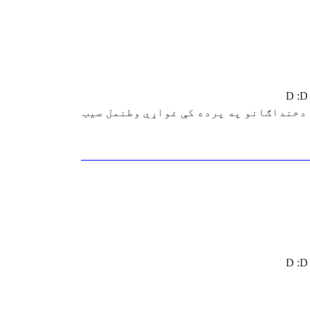
دخنداګانو په پرده کې غواړې وطنمل صیب