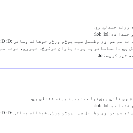
 ورته خندلي وي.
:lol: :lol:
م غواړې وطنمل صیب یوڅو ورځې خوشاله وساتې :D :D :D :D
 چي داحساساتو په پرده یاران ترکوڅه تیروې، نوته هم 
 کړې.. :lol:
:lol: :lol:
م غواړې وطنمل صیب یوڅو ورځې خوشاله وساتې :D :D :D :D