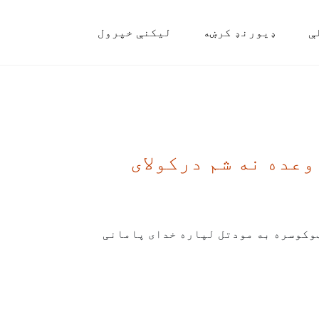
ې
ډیورنډ کرښه
لیکنې خپرول
عده نه شم درکولای
ټوکوسره به مودتل لپاره خدای پامانی