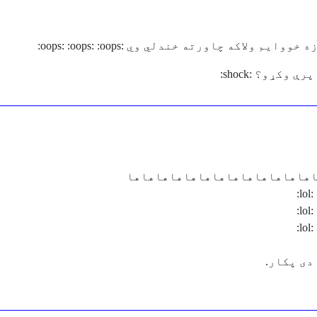
لاکه چاورته خندلي وي :oops: :oops: :oops:
کړو؟ :shock:
هاهاهاهاهاهاهاهاهاهاهاهاها
دى پكار.