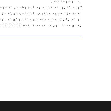
زه او خوشامندى.
ګوره كليواله نو زه به اوس وطنمل ته خوش
دهغه عزت خو په مونږ ټولو واجب دى ځكه زم
او ته يقين اوكړه سخت مى ستا ټوكى ته او
يعنى همدا اوس هم ورته خاندم :lol: :lol: :lol: :lol: