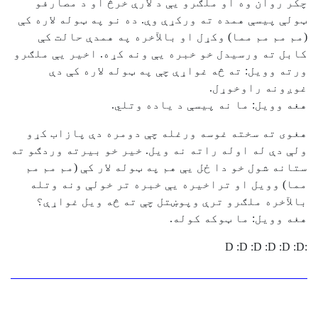
چکر روان وه او ملګرو یې د لارې خرڅ او د مصارفو
ټولې پیسې همده ته ورکړې وې. ده نو په ټوله لاره کې
(مم مم مم مما) وکړل او بالآخره په همدې حالت کې
کابل ته ورسیدل خو خبره یې ونه کړه. اخیر یې ملګرو
ورته وویل: ته څه غواړې چې په ټوله لاره کې دې
غوږونه راوخوړل.
هغه وویل: ما نه پیسې د یاده وتلي.
هغوی ته سخته غوسه ورغله چې دومره دې پازاب کړو
ولې دې له اوله راته نه ویل. خیر خو بیرته وردګو ته
ستانه شول خو دا ځل یې هم په ټوله لار کې (مم مم مم
مما) وویل او تراخیره یې خبره تر خولې ونه وتله
بالآخره ملګرو ترې وپوښتل چې ته څه ویل غواړې؟
هغه وویل: ما ټوکه کوله.
:D :D :D :D :D :D