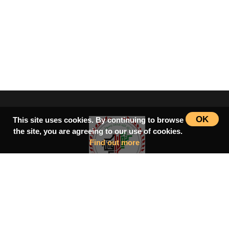
OK
This site uses cookies. By continuing to browse
the site, you are agreeing to our use of cookies.
Find out more
سرپاڼه
اسلامي‌ښونه
ډیورنډ‌کرښه
کتابونه
بحث فورمونه
شاعران
ټول افغان تګلاره
tolafghan@gmail.com