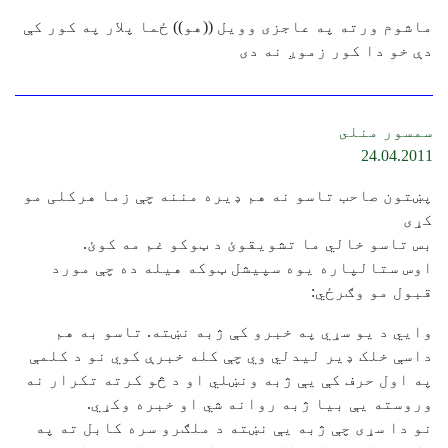
ماشوم ورته په عاجزى وويل ((هو)) ځما پلار په كور كې
دې خو دا كور زموږ نه دى
سمسور منلى
24.04.2011
پښتون صاحب تاسو نه هم ډیره مننه چې زما هرکلی مو
کړی
بس تاسو خالي ما تشویقوئ د ټوکو غم مه کوئ.
اوس ستالپاره یوه سپیشل ټوکه هیله ده چې مورد
قبول مو وګرځي:
وايي د یو سړي په خبرو کې ژبه نښته. تاسو به هم
داسې خلک ډیر لیدلي وي چې کله خبرې کوي نو د کلمې
په اول حرف کې یې ژبه ونښلي او د څو کرته تکرار نه
وروسته یې بیا ژبه روانه شي او خبره وکړي.
نو دا سړی چې ژبه یې نښته د ملګرو سره کابل ته په