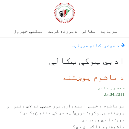
سرپاڼه
مقالې
ډیورنډ کرښه
لیکنې خپرول
د موضوعګانو سرپاڼه
ادبي ټوکې ټکالې
د ماشوم پوښتنه
سمسور منلى
23.04.2011
یو ماشوم د خپلې امیدوارې مور خیټې ته لاس ونیو او
پوښتنه یې وکړه: مورې! په دې کې دننه څوک دی؟
مور: دا دې ورور دی.
ماشوم: په تا ګران دی؟