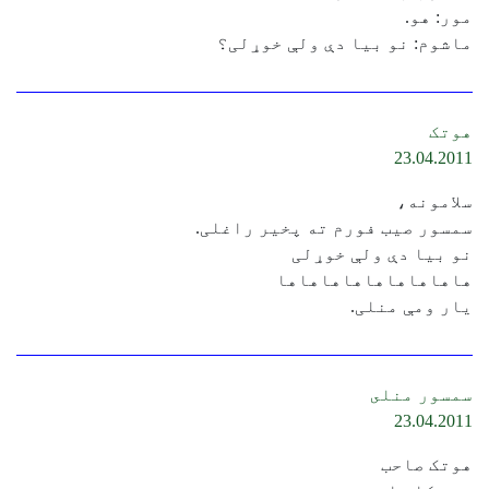
مور: هو.
ماشوم: نو بیا دې ولې خوړلی؟
هوتک
23.04.2011
سلامونه،
سمسور صیب فورم ته پخیر راغلی.
نو بیا دې ولې خوړلی
هاهاهاهاهاهاهاهاها
یار ومې منلی.
سمسور منلى
23.04.2011
هوتک صاحب