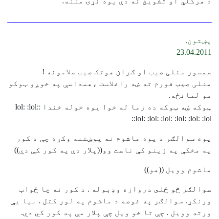
د هرکلي او تشویق نه دې یوه نړۍ مننه.
پښتون.
23.04.2011
سمسور منلی صیب او ګران هوتک صیب سلامونه !
منلی صیب فورم ته ښه راغلاست ،همداسې په خوږو ټوکو
مو لمانځه.
ټوکه ښه ټوکه ده زما له خوا یوه خوله خندا :lol: :lol:
:lol: :lol: :lol: :lol: :lol: :lol:
يوه سوالګر د يوه ماشوم نه پوښتنه وكړه چې د كور
په مخكې په زينو كې ناست وو((پلار دې په كور كې دي))
ماشوم وويل ((هو))
سوالګر څو ځلى دروازه وډبوله . د كور نه چا ځواب
ورنكړ. سوالګر په غوصه د ماشوم په لور كتل . بيا يې
ورته وويل . چې تا خو ويل چې پلار مې په كور كي دي.